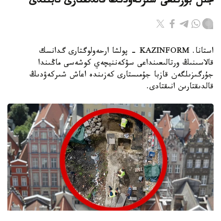
جىل بۇرىنعى شىركەۋدىڭ قالدىقتارى تابىلدى
استانا. KAZINFORM - پولشا ارحەولوگتارى گدانسك
قالاسىنىڭ ورتالىعىنداعى سۋكەننيچەي كوشەسى ماڭىندا
جۇرگىزىلگەن قازبا جۇمىستارى كەزىندە اعاش شىركەۋدىڭ
قالدىقتارىن انىقتادى.