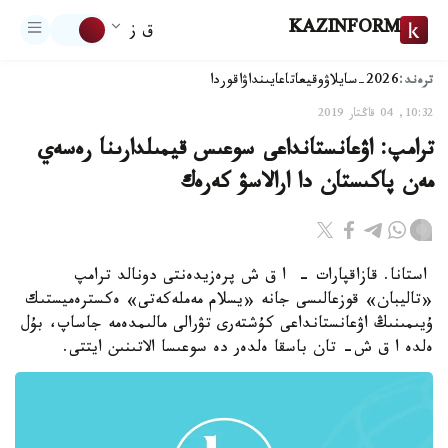
KAZINFORM
ق ز
ترەند:
2026-سايلاۋ
وقيعا
تاعايىنداۋ
اقوردا
10:32, 04 قاڭتار 2019
ترامپ: اۋعانستانداعى سوعىس قيمىلدارىنا رەسەي
مەن پاكىستان دا ارالاسۋ كەرەك
استانا. قازاقپارات - ا ق ش پرەزيدەنتى دونالد ترامپ
«تاليبان» قوزعالىسى جانە «يسلام مەملەكەتى» ەكسترەميستىك
ۇيىمىنىڭ اۋعانستانداعى كۇشتەرى تۋرالى مالىمدەمە جاساپ، بۇل
ەلدە ا ق ش- تان باسقا ەلدەر دە سوعىسا الاتىنىن ايتتى.