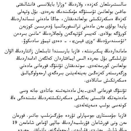
سالىستىرىلعان كەزدە، ولاردىڭ ءوزارا بايلانىسى قانشالىقتى
جاقىن بولعانىن تۇسىنۋگە مۇمكىندىك بەرەدى. بۇل وتپەلى
كەزەڭ ەسكەرتكىشى بولعاندىقتان، جاڭا مادەني نىسانداردىڭ
پايدا بولۋى مەن مادەني ترانسفورماتسيا ۇدەرىسىن كوزبەن
كورۋگە بولادى. كەيبىر كۇتپەگەن ولجالاردىڭ ءمانىن بىردەن
ءتۇسىندىرۋدىڭ ءوزى قيىن»، - دەدى تيمۋر سادىكوۆ.
مامانداردىڭ پىكىرىنشە، قازبا بارىسىندا تابىلعان زاتتاردىڭ الۋان
تۇرلىلىگى بۇل جەردە الىس ايماقتاردان كەلگەن ادامداردىڭ
بولعانىن كورسەتەدى. سوندىقتان تۋننۋگ قورعانى مادەني
وزگەرىستەر كەزەڭىن بەينەلەيتىن بىرەگەي ارحەولوگيالىق
ەسكەرتكىش سانالادى.
تۋننۋگ قورعانى الدى-بەل مادەنيەتىنە جاتادى جانە وسى
مادەنيەتكە قاتىستى بەلگىلى ەسكەرتكىشتەردىڭ ىشىندەگى ەڭ
كونەسى بولىپ ەسەپتەلەدى.
قازبا جۇمىستارى جوسپارلى تۇردە جۇرگىزىلىپ جاتىر. قورعان
مەن ونى قورشاعان قۇرىلىمداردىڭ جالپى اۋماعى شامامەن 19
مىڭ شارشى مەتردى قۇرايدى. ارحەولوگتەر باتپاقتى جەردە