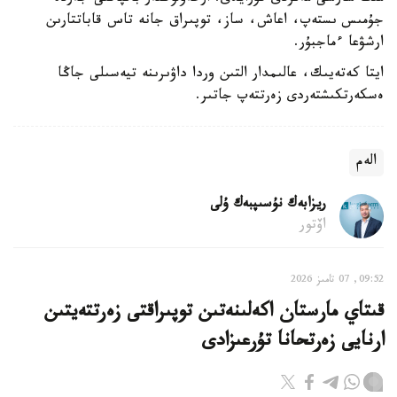
جۇمىس ىستەپ، اعاش، ساز، توپىراق جانە تاس قاباتتارىن
ارشۋعا ءماجبۇر.
ايتا كەتەيىك، عالىمدار التىن وردا داۋىرىنە تيەسىلى جاڭا
ەسكەرتكىشتەردى زەرتتەپ جاتىر.
الەم
ريزابەك نۇسىپبەك ۇلى
اۆتور
09:52, 07 تامىز 2026
قىتاي مارستان اكەلىنەتىن توپىراقتى زەرتتەيتىن
ارنايى زەرتحانا تۇرعىزادى