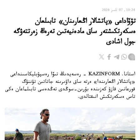
10:24, 07 تامىز 2026
تۋۆاداعى «پاتشالار اڭعارىنان» تابىلعان
ەسكەرتكىشتەر ساق مادەنيەتىن تەرەڭ زەرتتەۋگە
جول اشادى
استانا. KAZINFORM - رەسەيدىڭ تىۆا رەسپۋبليكاسىنداعى
«پاتشالار اڭعارىندا» ەرتە ساق داۋىرىنە جاتاتىن تۋننۋگ
قورعانىن قازۋ كەزىندە بۇرىن-سوڭدى تەڭدەسى تابىلماعان ەكى
تاس ەسكەرتكىش انىقتالدى.