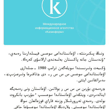
ونىڭ پىكىرىنشە، اۋعانستانداعى سوعىس قيمىلدارىنا رەسەي،
ءۇندىستان جانە پاكىستان بەلسەندى ارالاسۋى كەرەك.
ۇكىمەت وتىرىسىندا سويلەگەن ترامپ 1980 -جىلدارى
اۋعانستانداعى سوعىس س س س ر- دى «تاقىرعا وتىرعىزىپ»،
ىدىراتقانىن ايتتى.
«رەسەي بۇرىن س س س ر بولاتىن. اۋعانستان ونى رەسەيگە
اينالدىردى، ويتكەنى اۋعانستاندا سوعىسىپ ءجۇرىپ بانكروت
بولدى. رەسەي تەررورشىلار وزىنە قاراي قوزعالعان سوڭ
اۋعانستاندا سوعىستى. ولاردىڭ اۋعانستاندا سوعىسۋعا حاقى