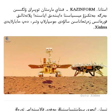
استانا. KAZINFORM - قىتاي مارستان توپىراق ۇلگىسىن
جەرگە جەتكىزۋ ميسسياسىنا دايىندىق اياسىندا پلانەتالىق
قورعانىس زەرتحاناسىن سالۋدى جوسپارلاپ وتىر، دەپ حابارلايدى
Xinhua.
Фото: Xinhua
نىسان انحوي پروۆينتسياسىنىڭ حەفەي قالاسىنداعى تەرەڭ