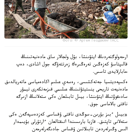
Фото: © Артем Геодакян/ ТАСС
ارحەولوگتەردىڭ ايتۋىنشا، بۇل ولجالار ساق مادەنيەتىنىڭ
قالىپتاسۋ كەزەڭىن تەرەڭىرەك زەرتتەۋگە جول اشادى، دەپ
حابارلايدى تاسس.
ەكسپەديتسيا جەتەكشىسى، رەسەي عىلىم اكادەمياسى ماتەريالدىق
مادەنيەت تاريحى ينستيتۋتىنىڭ عىلىمي قىزمەتكەرى تيمۋر
سادىقوۆتىڭ ايتۋىنشا، بيىل تابىلعان ەكى ستەلانىڭ ازىرگە
ناقتى بالاماسى جوق.
«بيىل ءبىز بۇرىن-سوڭدى ناقتى ۇقساسى كەزدەسپەگەن ەكى
ستەلانى تاپتىق. قازبا بارىسىندا انىقتالعان ءارتۇرلى بۇيىمدار
الىس وڭىرلەردەن تابىلاتىن ۇقساس جادىگەرلەرمەن