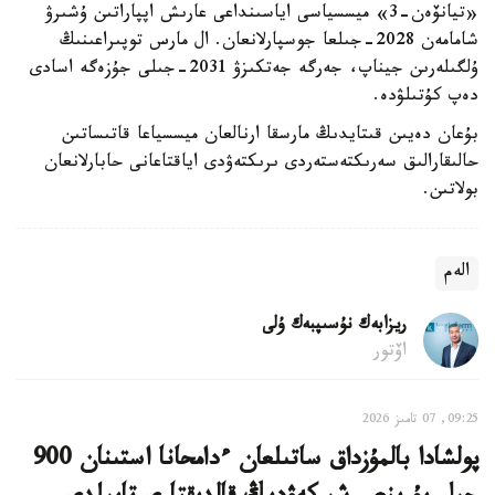
«تيانۆەن-3» ميسسياسى اياسىنداعى عارىش اپپاراتىن ۇشىرۋ
شامامەن 2028-جىلعا جوسپارلانعان. ال مارس توپىراعىنىڭ
ۇلگىلەرىن جيناپ، جەرگە جەتكىزۋ 2031-جىلى جۇزەگە اسادى
دەپ كۇتىلۋدە.
بۇعان دەيىن قىتايدىڭ مارسقا ارنالعان ميسسياعا قاتىساتىن
حالىقارالىق سەرىكتەستەردى ىرىكتەۋدى اياقتاعانى حابارلانعان
بولاتىن.
الەم
ريزابەك نۇسىپبەك ۇلى
اۆتور
09:25, 07 تامىز 2026
پولشادا بالمۇزداق ساتىلعان ءدامحانا استىنان 900