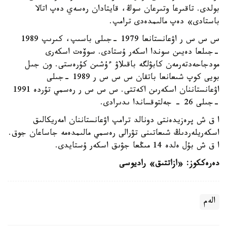
بولدى. تاقىرعا وتىرعان سوڭ، قايتادان رەسەي دەپ اتالا
باستادى» دەپ مالىمدەدى ترامپ.
س س س ر اۋعانستانعا 1979 -جىلى باسىپ، كىرىپ 1989
-جىلعا دەيىن سوندا اسكەر ۇستادى. سوۆەت اسكەرى
مودجاحەدتەرمەن كابۋلگە باقىلاۋ ءۇشىن كۇرەستى. ون جىل
بويى كوپ شىعانعا باتقان س س س ر 1989 -جىلى
اۋعانستاننان اسكەرىن اكەتتى. س س س ر رەسمي تۇردە 1991
-جىلى 26 - جەلتوقساندا ىدىرادى.
ا ق ش پرەزيدەنتى دونالد ترامپ اۋعانستاننان امەريكالىق
اسكەريلەردىڭ شىعاتىنى تۋرالى رەسمي مالىمدەمە جاساعان جوق.
ا ق ش بۇل ەلدە 14 مىڭعا جۋىق اسكەر ۇستايدى.
دەرەككوز: «ازاتتىق» راديوسى
الەم