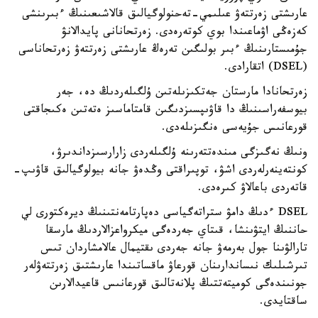
عارىشتى زەرتتەۋ عىلىمي-تەحنولوگيالىق قالاشىعىنىڭ ءبىرىنشى
كەزەڭى اۋماعىندا بوي كوتەرەدى. زەرتحانانى پايدالانۋ
جۇمىستارىنىڭ ءبىر بولىگىن تەرەڭ عارىشتى زەرتتەۋ زەرتحاناسى
(DSEL) اتقارادى.
زەرتحانادا مارستان جەتكىزىلەتىن ۇلگىلەردىڭ دە، جەر
بيوسفەراسىنىڭ دا قاۋىپسىزدىگىن قامتاماسىز ەتەتىن ەكىجاقتى
قورعانىس جۇيەسى ەنگىزىلەدى.
ونىڭ نەگىزگى مىندەتتەرىنە ۇلگىلەردى زارارسىزداندىرۋ،
كونتەينەرلەردى اشۋ، توپىراقتى وڭدەۋ جانە بيولوگيالىق قاۋىپ-
قاتەردى باعالاۋ كىرەدى.
DSEL ءدىڭ دامۋ ستراتەگياسى دەپارتامەنتىنىڭ ديرەكتورى لي
حاننىڭ ايتۋىنشا، قىتاي جەردەگى ميكرواعزالاردىڭ مارسقا
تارالۋىنا جول بەرمەۋ جانە جەردى ىقتيمال عالامشاردان تىس
تىرشىلىك نىساندارىنان قورعاۋ ماقساتىندا عارىشتىق زەرتتەۋلەر
جونىندەگى كوميتەتتىڭ پلانەتالىق قورعانىس قاعيدالارىن
ساقتايدى.