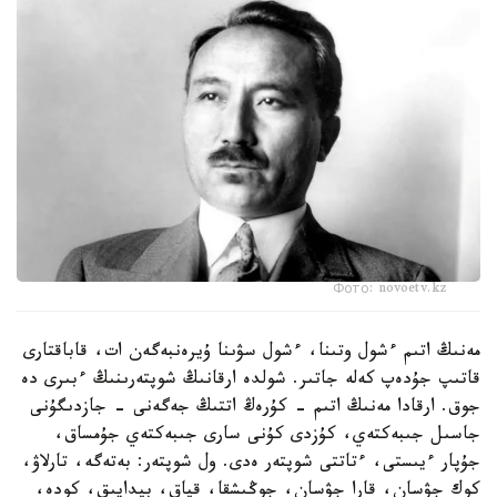
Фото: novoetv.kz
مەنىڭ اتىم ءشول وتىنا، ءشول سۋىنا ۇيرەنبەگەن ات، قاباقتارى
قاتىپ جۇدەپ كەلە جاتىر. شولدە ارقانىڭ شوپتەرىنىڭ ءبىرى دە
جوق. ارقادا مەنىڭ اتىم - كۇرەڭ اتتىڭ جەگەنى - جازدىگۇنى
جاسىل جىبەكتەي، كۇزدى كۇنى سارى جىبەكتەي جۇمساق،
جۇپار ءيىستى، ءتاتتى شوپتەر ەدى. ول شوپتەر: بەتەگە، تارلاۋ،
كوك جۋسان، قارا جۋسان، جوڭىشقا، قياق، بيدايىق، كودە،