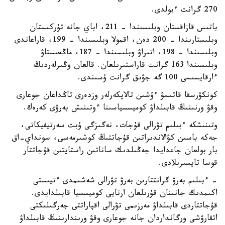
270 گرانت ءبولدى.
باتىس قازاقستان وبلىسىندا – 211، اباي جانە تۇركىستان
وبلىستارىندا – 200 دەن، اقمولا وبلىسىندا – 199، قاراعاندى
وبلىسىندا – 198، اتىراۋ وبلىسىندا – 187، ماڭعىستاۋ
وبلىسىندا 163 گرانت قاراستىرىلعان. قالعان وڭىرلەردىڭ
ءارقايسىسى 100 گە جۋىق گرانت ۇسىندى.
كونكۋرسقا قاتىسۋ ءۇشىن تالاپكەرلەر وزدەرى تاڭداعان جوعارى
وقۋ ورنىنىڭ قابىلداۋ كوميسسياسىنا ءوتىنىش بەرۋى كەرەك.
وتىنىشكە ءبىلىم تۋرالى قۇجات، نەگىزگى ۇبت سەرتيفيكاتى،
جەكە باسىن كۋالاندىراتىن قۇجاتتىڭ كوشىرمەسى، سونداي-اق
بار بولعان جاعدايدا جەڭىلدىك ساناتىن راستايتىن قۇجاتتار
قوسا تاپسىرىلادى.
- ءبىلىم بەرۋ گرانتتارىن بەرۋ تۋرالى شەشىمدى ءتيىستى
اكىمدىك جانىنان قۇرىلعان ارنايى كوميسسيا قابىلدايدى.
قۇجاتتاردى قابىلداۋ مەرزىمى تۋرالى اقپاراتتى جەرگىلىكتى
اتقارۋشى ورگانداردان جانە جوعارى وقۋ ورىندارىنىڭ قابىلداۋ