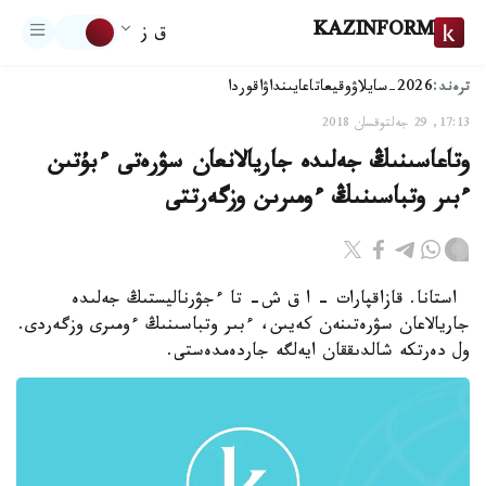
KAZINFORM
ق ز
ترەند:
2026-سايلاۋ
وقيعا
تاعايىنداۋ
اقوردا
17:13, 29 جەلتوقسان 2018
وتاعاسىنىڭ جەلىدە جاريالانعان سۋرەتى ءبۇتىن
ءبىر وتباسىنىڭ ءومىرىن وزگەرتتى
استانا. قازاقپارات - ا ق ش- تا ءجۋرناليستىڭ جەلىدە
جاريالاعان سۋرەتىنەن كەيىن، ءبىر وتباسىنىڭ ءومىرى وزگەردى.
ول دەرتكە شالدىققان ايەلگە جاردەمدەستى.