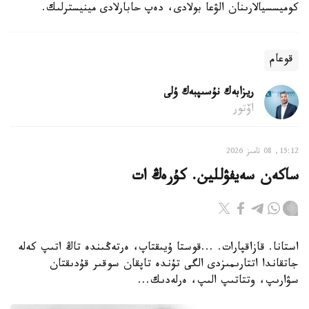
كوميسسيالارىنان الۋعا بولادى، دەپ حابارلادى مينيسترلىك.
قوعام
ريزابەك نۇسىپبەك ۇلى
اۆتور
15:12, 08 تامىز 2026
ساكەن سەيفۋللين. كۇرەڭ ات
استانا. قازاقپارات. ...قوستا ۇيىقتاپ، ەرتەڭىندە تاڭ اتىپ كەلە
جاتقاندا اتتارىمىزدى الگى تۇندە تاپقان سوقىر قۇدىقتان
سۋارىپ، وتتاتىپ الىپ، ەرلەدىك...