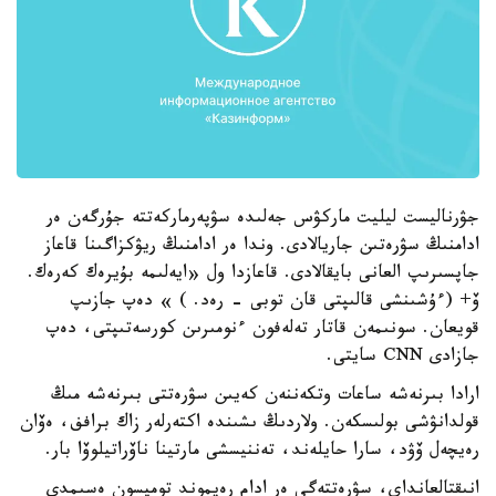
جۋرناليست ليليت ماركۋس جەلىدە سۋپەرماركەتتە جۇرگەن ەر
ادامنىڭ سۋرەتىن جاريالادى. وندا ەر ادامنىڭ ريۋكزاگىنا قاعاز
جاپسىرىپ العانى بايقالادى. قاعازدا ول «ايەلىمە بۇيرەك كەرەك.
ۆ+ (ءۇشىنشى قالىپتى قان توبى - رەد. ) » دەپ جازىپ
قويعان. سونىمەن قاتار تەلەفون ءنومىرىن كورسەتىپتى، دەپ
جازادى CNN سايتى.
ارادا بىرنەشە ساعات وتكەننەن كەيىن سۋرەتتى بىرنەشە مىڭ
قولدانۋشى بولىسكەن. ولاردىڭ ىشىندە اكتەرلەر زاك برافف، ەۆان
رەيچەل ۆۋد، سارا حايلەند، تەننيسشى مارتينا ناۆراتيلوۆا بار.
انىقتالعانداي، سۋرەتتەگى ەر ادام رەيموند تومپسون ەسىمدى