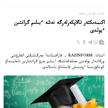
17:51, 08 تامىز 2026
اكىمدىكتەر تالاپكەرلەرگە نەشە ءبىلىم گرانتىن
ءبولدى
استانا. KAZINFORM - قازاقستاندا جەرگىلىكتى اتقارۋشى
ورگاندار بولەتىن مەملەكەتتىك ءبىلىم بەرۋ گرانتتارىن تاعايىنداۋ
كونكۋرسىنا ءوتىنىش قابىلداۋ باستالدى.