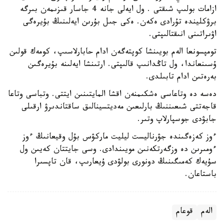
ازامات بولىپ شىقتى . ول ايەلى جانە 4 جاسار قىزىمەن بىرگە
برۋكليندە تۇرادى ەكەن. ەكى جىل بۇرىن ايەلىنىڭ بۇيرەگى
اۋىراتىنى انىقتالىپتى.
تومپسونعا الەم بويىنشا كوپتەگەن ادام حابارلاسىپ، كومەك قولىن
ۇسىنعاندا، ول تاڭدانىپ قالىپتى. ارتىنشا ايەلىنە بۇيرەگىن
بەرەتىن ادام تابىلدى.
دەسە دە وتاعاسى ەشكىمنەن اقشا المايتىنىن ايتتى. وتباسى وتاعا
قاجەتتى شىعىننىڭ بارلىعىن مەديتسينالىق ساقتاندىرۋ ارقىلى
جابۋدى جوسپارلاپ وتىر.
ءوز كەزەگىندە جۋرناليست ليليت ماركۋس بۇل وقيعانىڭ ءوز
ءومىرىن دە وزگەرتكەنىن مويىندادى. وسى جايتتان كەيىن ول
سۇيەك كەمىگىنىڭ دونورى بولۋدى ۇيعارىپ، قان تاپسىرا
باستاعان.
الەم
قوعام