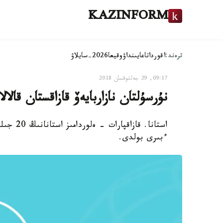
KAZINFORM
ترەند:
اقوردا
تاعايىنداۋ
وقيعا
2026-سايلاۋ
09:17, 29 جەلتوقسان 2018
نۇرسۇلتان نازاربايەۆ قازاقستان قالال
استانا. 
ءبىرى بولدى.