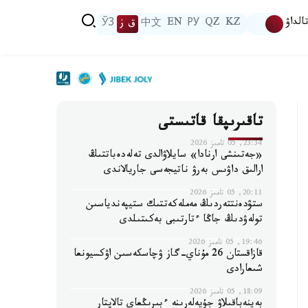
الداۋ
KZ
QZ
РУ
EN
中文
ق ز
ЎЗ
تاقىرىپقا قاتىستى
23:34, 05 تامىز 2026
«جەتىنشى ارنادا» سايلاۋالدى تەلەدەباتتىڭ
ارالىق داۋىس بەرۋ ناتيجەسى جاريالاندى
20:11, 05 تامىز 2026
ستۋدەنتتەردىڭ مەملەكەتتىك ستيپەندياسىن
تولەۋدىڭ جاڭا ءتارتىبى بەكىتىلدى
19:46, 05 تامىز 2026
قازاقستان 26 مۇناي-گاز ۋچاسكەسىن اۋكسيونعا
شىعارادى
18:09, 05 تامىز 2026
بەينەباقىلاۋ جۇيەلەرىنە ءبىرىڭعاي تالاپتار