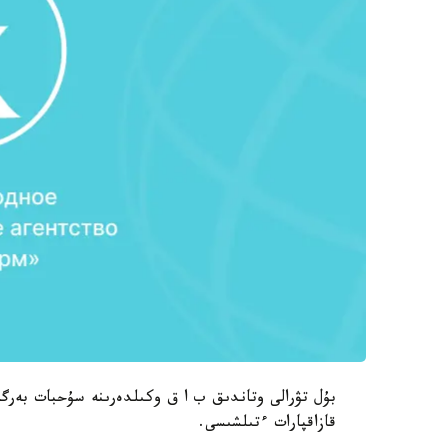
بۇل تۋرالى وتاندىق ب ا ق وكىلدەرىنە سۇحبات بەرگە
قازاقپارات ءتىلشىسى.