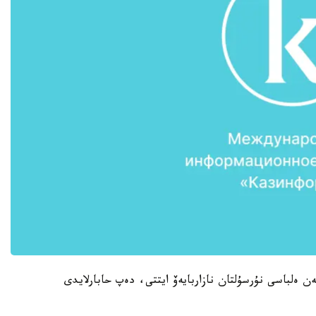
ن ەلباسى نۇرسۇلتان نازاربايەۆ ايتتى، دەپ حابارلايدى