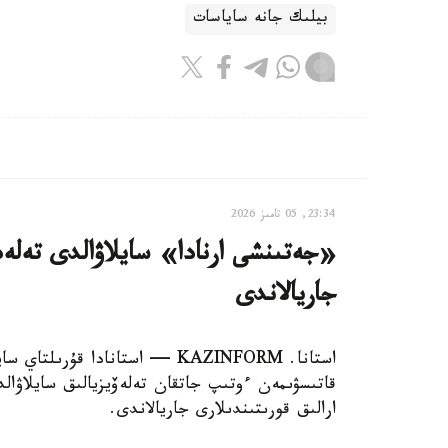
بيلىك جانە ساياسات
23:34, 05 تامىز 2026
«جەتىنشى ارنادا» سايلاۋالدى تەلەد
جاريالاندى
استانا. KAZINFORM — استانادا قۇ
قاتىسۋىمەن ءوتىپ جاتقان تەلەۆيزيالىق سايلاۋا
ارالىق قورىتىندىلارى جاريالاندى.