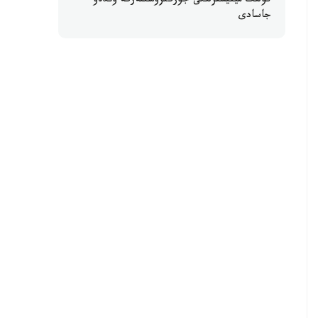
كولىك مينيسترلىگى جۇرگىزۋشىلەرگە ۇندەۋ
جاسادى