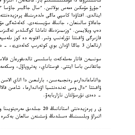
سالىستىرۋعا دا مۇمكىنشىلىگىم بار. ماسەلەن، اتىراۋ 
ءجۇرۋ مۇمكىن ەمەس بولاتىن. ءسال جاڭبىر جاۋسا ءجۇ
جاعالاۋ سالىنعان، جانىڭ سۇيسىنەدى. كەلەشەگى مۇنا
دەپ ويلايمىن. ءوزىمىزدىڭ تاماشا كوگىلدىر تەڭىزىمى
ارنالعان 3 جاڭا اۋدان بوي كوتەرىپ كەلەدى»، - دەدى ەلباسى.
سونىمەن قاتار مەملەكەت باسشىسى تالدىقورعان قالاسى
جاتقانىن باسا ايتتى. قوستاناي، پەتروپاۆل، وسكەمەن 
«اتاماعاندارىم رەنجىمەسىن، بارلىعىن دا اتاي الامىن
ۋاقىتتا ءدال وسى تەندەنتسيا اۋداندارعا، شاعىن قال
- دەدى نۇرسۇلتان نازاربايەۆ.
ق ر پرەزيدەنتى استانانىڭ 20 ج
اتىراۋ وبلىسىنىڭ ەسىلدىڭ ۇستىنەن سالعان بەكىرە ب