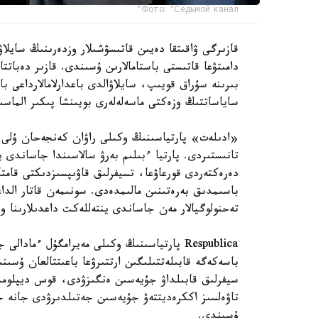
Фото: "Седьмой канал"
قازىرگى ۋاقىتقا دەيىن قاتىسۋشىلار وزدەرىنىڭ سايلاۋ
دامىتۋعا قاتىستى باستامالارىن ۇسىندى. قازىر دەبات
بىرىنە سۇراق قويىپ، سايلاۋالدى باعدارلامالارداعى ب
ساياساتتىڭ وزەكتى ماسەلەلەرى بويىنشا پىكىر الماسى
«ادىلەت» پارتياسىنىڭ وكىلى راۋان كەنجەحان ۇلى ءب
تانىستىردى. پارتيا ءبىلىم بەرۋ سالاسىندا جاساندى
دەرەكتەردى قورعاۋعا، تسيفرلىق قاۋىپسىزدىكتى قامتا
تەحنولوگيالار مەن جاساندى ينتەللەكت داعدىلارىنا 
Respublica پارتياسىنىڭ وكىلى مەيرامگۇل ءما
باسەكەگە قابىلەتتىلىگىن ارتتىرۋعا باعىتتالعان ۇسىنى
سيفرلىق قابىلداۋ جۇيەسىن ەنگىزۋدى، قوس ديپلومدى
تاۋەلسىز اككرەديتتەۋ جۇيەسىن جەتىلدىرۋدى جانە ج
ۇسىندى.