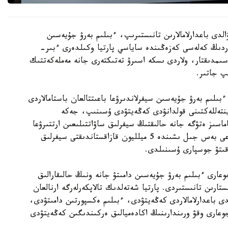
الدى باعدارلامالارىن تانىستىرىپ، ءبىلىم بەرۋ جۇيەسىن
تاردىڭ كەلەسى كەزەڭىندە ساياسي پارتيا وكىلدەرى ءبىر-
اسىمدىقتار، ولاردى ىسكە اسىرۋ تەتىكتەرى جانە مەملەكەتتىك
پ جاتىر.
ىلىم بەرۋ جۇيەسىن سيفرلاندىرۋعا باعىتتالعان باستامالاردى
 ينتەللەكتىنى قولدانۋدى كەڭەيتۋدى ۇسىنىپ، جەكە
ماسىز ەتۋگە جانە حالىقتىڭ سيفرلىق ساۋاتتىلىعىن ارتتىرۋعا
باسىمدىق بەرەتىنىن مالىمدەدى. سونىمەن قاتار الداعى بەس جىل ىشىندە 5 ميلليون قازاقستاندىقتى سيفرلىق
وقىتۋ جوسپارى ۇسىنىلدى.
دالى جوعارى ءبىلىم بەرۋ جۇيەسىن دامىتۋ جانە ونىڭ حالىقارالىق
ستارىن تانىستىردى. پارتيا شەتەلدىك تالاپكەرلەرگە ارنالعان
 باعدارلامالاردى كەڭەيتۋدى، ءبىلىم ەكسپورتىن دامىتۋدى،
وعارى وقۋ ورىندارىنىڭ اكادەميالىق ەركىندىگىن كەڭەيتۋدى