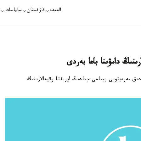
الەمدە
قازاقستان
ساياسات
ت
ارىنىڭ دامۋىنا باعا بەردى
قازاقپارات - ەلوردامىز استانانىڭ 20 جىلدىق مەرەيتويى بيىلعى جىلدىڭ ايرىقشا وقيعالارىنىڭ