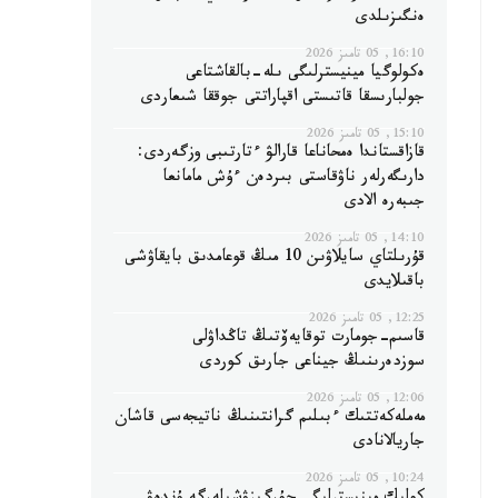
ەنگىزىلدى
16:10, 05 تامىز 2026
ەكولوگيا مينيسترلىگى ىلە-بالقاشتاعى
جولبارىسقا قاتىستى اقپاراتتى جوققا شىعاردى
15:10, 05 تامىز 2026
قازاقستاندا ەمحاناعا قارالۋ ءتارتىبى وزگەردى:
دارىگەرلەر ناۋقاستى بىردەن ءۇش مامانعا
جىبەرە الادى
14:10, 05 تامىز 2026
قۇرىلتاي سايلاۋىن 10 مىڭ قوعامدىق بايقاۋشى
باقىلايدى
12:25, 05 تامىز 2026
قاسىم-جومارت توقايەۆتىڭ تاڭداۋلى
سوزدەرىنىڭ جيناعى جارىق كوردى
12:06, 05 تامىز 2026
مەملەكەتتىك ءبىلىم گرانتىنىڭ ناتيجەسى قاشان
جاريالانادى
10:24, 05 تامىز 2026