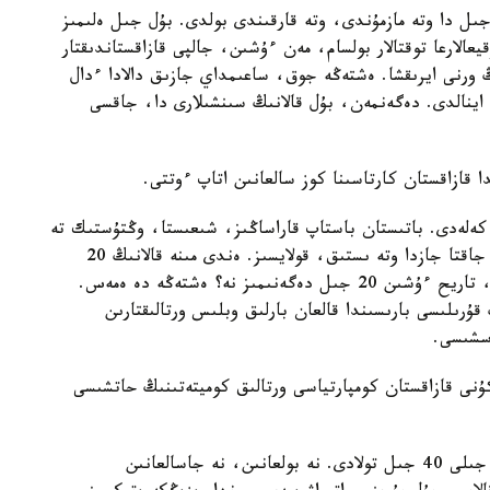
ىل دا وتە مازمۇندى، وتە قارقىندى بولدى. بۇل جىل ەلىمىز
يعالارعا توقتالار بولسام، مەن ءۇشىن، جالپى قازاقستاندىقتار
2 جىلدىق مەرەيتويىنىڭ ورنى ايرىقشا. ەشتەڭە جوق، ساعىمداي جازىق دالادا ءدال
 اينالدى. دەگەنمەن، بۇل قالانىڭ سىنشىلارى دا، جاقسى
 قازاقستان كارتاسىنا كوز سالعانىن اتاپ ءوتتى.
 كەلەدى. باتىستان باستاپ قاراساڭىز، شىعىستا، وڭتۇستىك تە
سولاي. دەمەك، شىمكەنتكە كەتۋ كەرەك پە ەدى؟ ول جاقتا جازدا وتە ىستىق، قولايسىز. ەندى مىنە قالانىڭ 20
جىلدىعىن اتاپ ءوتىپ وتىرمىز. ادام ءومىرى، جالپى، تاريح ءۇشىن 20 جىل دەگەنىمىز نە؟ ەشتەڭە دە ەمەس.
ڭ قۇرىلىسى بارىسىندا قالعان بارلىق وبلىس ورتالىقتارىن
سشىسى.
1979-جىلى 12- جەلتوقسان كۇنى قازاقستان كومپارتياسى ورتالىق كوميتەتىنىڭ حاتشىسى
«سودان بەرى باسشىلىق قىزمەتتە كەلەمىن. كەلەسى جىلى 40 جىل تولادى. نە بولعانىن، نە جاسالعانىن