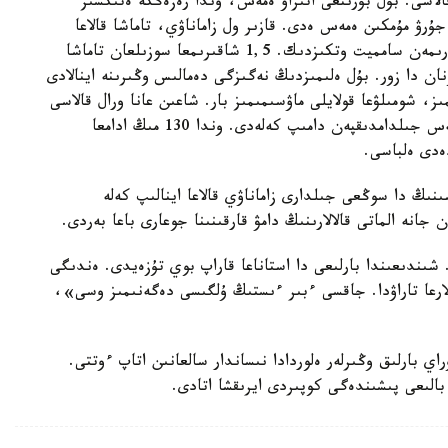
قالاسى. بۇل بۇرىنعى اتىراۋ ەمەس، وندا رەزەڭكە ەتىكسىز
رۋ مۇمكىن ەمەس ەدى. قازىر ول زاماناۋي، تاماشا قالاعا
اينالدى. اقتاۋدا كاسپي ماڭى ەلدەرىنىڭ پرەزيدەنتتەرىمەن سامميت وتكىزدىك. 1,5 شاقىرىمعا سوزىلعان تاماشا
ن دا زور. بۇل ەلىمىزدىڭ نەگىزگى دەمالىس وڭىرىنە اينالادى
ز، شومىلۋعا قولايلى ماۋسىمىمىز بار. شاعىن عانا ورال قالاسى
قازىرگى ۋاقىتتا تۇرلەنىپ وتىر. اقتوبە دە كوز ىلەسپەس جىلدامدىقپەن دامىپ كەلەدى. وندا 130 مىڭ ادامعا
نىڭ دا سوڭعى جىلدارى زاماناۋي قالاعا اينالىپ كەلە
جانە الماتى قالالارىنىڭ دامۋ قارقىنىنا جوعارى باعا بەردى.
. شىندىعىندا بارلىعى دا استاناعا قاراپ بوي تۇزەيدى. ەندىگى
الارعا تاراۋدا. جاقسى ءبىر ءىستىڭ ۇلگىسى دەگەنىمىز وسى»،
ىلدىق مەرەيتويىنا وراي بارلىق وڭىرلەر ەلوردادا نىساندار سالعانىن اتاپ ءوتتى.
الىعى پىشىندەگى كوپىردى ايرىقشا اتادى.