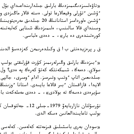
«تاۋەلسىزدىگىمىزدىڭ بارلىق جىلدارىنداعىداي بۇل ج
ءۇشىن ءتۇرلى وقيعالارعا تولى. ەستە قالار ماڭىزدى وق
ءۇشىن ەلوردامىز استانانىڭ 0
وسىنداي قالا سالىنىپ، ەلىمىزدىڭ شىنايى كەلبەتىنە
كورەتىندەرى دە بار»، - دەدى ەلباسى.
ق ر پرەزيدەنتى ب ا ق وكىلدەرىمەن كەزدەسۋ الدىندا
«ءبىزدىڭ بارلىق وڭىرلەرىمىز كۇرت قۇرلىقتى بولىپ
الايدا، قازاقستان ءبىر قالاعا بايىدى. استانا ءوزىنى
سۇيرەدى دەسەك تە بولادى»، - دەدى مەملەكەت با
نۇرسۇلتان نازاربايەۆ 
بولىپ تاعايىندالعانىن ەسكە الدى.