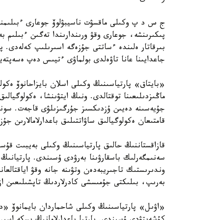
ج س د پ وكىلى ماقسۋت ناسيبۋلوۆ جوعارى ءبىلىمنىڭ
پىكىرىنشە، جوعارى وقۋ ورىندارىندا تەگىن ءبىلىم ب
بىرقاتار ەلىندە ءساتتى جۇزەگە اسىرىلىپ كەلەدى. پا
جاعدايىنا عانا تاۋەلدى بولماۋى ءتيىس دەپ ەسەپتەي
«بايتاق» پارتياسىنىڭ وكىلى اسلان بايزاحانوۆ ەكولو
ماڭىزدىلىعىنا توقتالدى. ونىڭ ايتۋىنشا، ەكولوگيالىق
قامتىعان ەكولوگيالىق ساۋاتتىلىق باعدارلامالارىن جۇ
قازاقستاننىڭ حالىق پارتياسىنىڭ وكىلى بەيبىت قۇسا
سەنىمگەرلىك باسقارۋىنا بەرۋدى ۇسىندى. پارتيانىڭ 
وندىرىستىك تاجىريبەدەن وتۋىنە جانە وقۋ اياقتالعان
بەرىپ، بىلىكتى جۇمىسشى كادرلاردىڭ تاپشىلىعىن ازا
«اۋىل» پارتياسىنىڭ وكىلى شاحماردان بايمانوۆ «ديپ