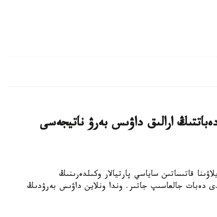
ەباتتىڭ ارالىق داۋىس بەرۋ ناتيجەسى
رىلتاي سايلاۋىنا قاتىساتىن ساياسي پارتيالار وكىلدەرىنىڭ
لدى دەبات جالعاسىپ جاتىر. وندا ونلاين داۋىس بەرۋدىڭ