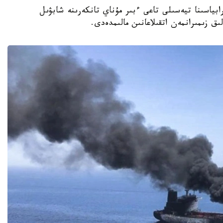
ابياسىنا تيەسىلى تاعى ءبىر مۇناي تانكەرىنە شابۋىل
ق زىمىرانمەن اتقىلاعانىن مالىمدەدى.