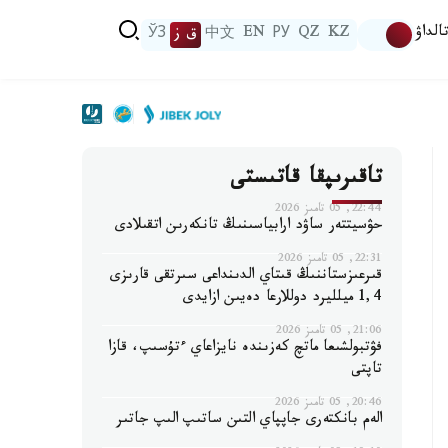
الداۋ
KZ
QZ
РУ
EN
中文
ق ز
ЎЗ
تاقىرىپقا قاتىستى
22:44, 05 تامىز 2026
حۋسيتتەر ساۋد ارابياسىنىڭ تانكەرىن اتقىلادى
22:31, 05 تامىز 2026
قىرعىزستاننىڭ قىتاي الدىنداعى سىرتقى قارىزى
1,4 ميلليرد دوللارعا دەيىن ازايدى
21:06, 05 تامىز 2026
فۋتبولشىعا ماتچ كەزىندە نايزاعاي ءتۇسىپ، قازا
تاپتى
20:46, 05 تامىز 2026
الەم بانكتەرى جاپپاي التىن ساتىپ الىپ جاتىر