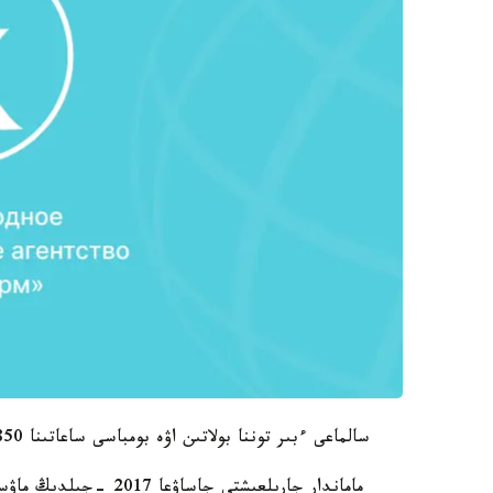
سالماعى ءبىر توننا بولاتىن اۋە بومباسى ساعاتىنا 850 شاقىرىم جىلدامدىقپەن تەمىربەتوندى تەسىپ ءوتتى.
ماماندار جارىلعىشتى ج