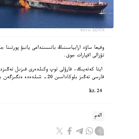
Фото: БЕЛТА
وقيعا ساۋد ارابياسىنىڭ باتىسىنداعى يانبۋ پورتىنا ج
تۋرالى اقپارات جوق.
ايتا كەتەيىك، قارۋلى توپ وكىلدەرى قىزىل تەڭىزدەگ
قارسى تەڭىز بلوكاداسىن 20- شىلدەدە ەنگىزگەن بولاتىن. بۇل سودان بەرى شابۋىلعا ۇشىراعان سەگىزىنشى كەمە.
24.kz
الەم