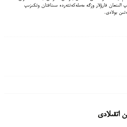
الىنعان قارۋلار وزگە مەملەكەتتەردە سىناقتان وتكىزىپ
تىن بولادى.
ن اتقىلادى