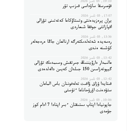
19:10, 05 تامىز 2026
قۇمىرسقا ساۋداسى قىزىپ تۇر
17:07, 05 تامىز 2026
يران پرەزيدەنتى وتستاۆكاعا كەتەتىنى تۋرالى
اقپاراتتى جوققا شىعاردى
13:56, 05 تامىز 2026
رەسەيدە شەتەلدىكتەرگە ارنالعان جاڭا ەرەجەلەر
كۇشىنە ەندى
13:42, 05 تامىز 2026
عالىمدار دارۆيننىڭ جىرتقىش وسىمدىك تۋرالى
گيپوتەزاسىن 150 جىلدان كەيىن دالەلدەدى
12:42, 05 تامىز 2026
قىتايدا ۇزاق ۋاقىت تەلەفوننان باس الماعان
ستۋدەنت اۋرۋحاناعا ءتۇستى
10:06, 05 تامىز 2026
جاپونيادا اپتاپ ىستىقتان ءبىر اپتادا 7 ادام كوز
جۇمدى