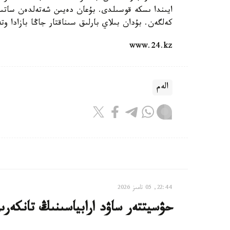
ايىندا ىسكە قوسىلدى. بۇعان دەيىن شەتەلدەن ساتىپ 
كەلگەن. بۇدان بىلاي بارلىق سىناقتار جاڭا بازادا وتە
www.24.kz
الەم
22:44, 05 تامىز 2026
حۋسيتتەر ساۋد ارابياسىنىڭ تانكەرى