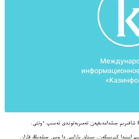
اساۋعا 2017 -جىلدىڭ ماۋسىم ايىندا كىرىسكەن. سىناق بازاسى دا وسى جىلدىڭ قازان