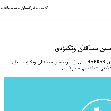
الەمدە
قازاقستان
ساياسات
ت
اسىن سىناقتان وتكىزدى
استانا. قازاقپارات - تۇركيا تۇڭعىش رەت وتاندىق HABRAS اتتى اۋە بومباسىن سىناقتان وتكىزدى. بۇل