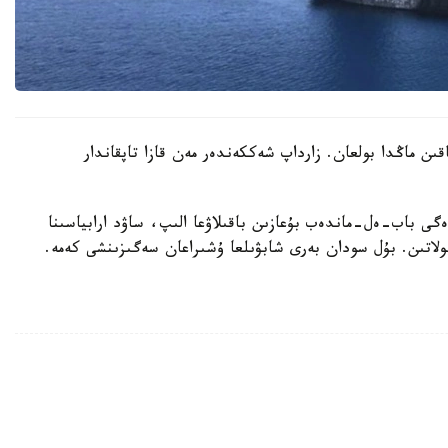
اقىن ماڭدا بولعان. زارداپ شەككەندەر مەن قازا تاپقاندار
ى باب-ەل-ماندەب بۇعازىن باقىلاۋعا الىپ، ساۋد ارابياسىنا