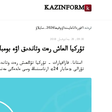
KAZINFORM
ترەند:
اقوردا
تاعايىنداۋ
وقيعا
2026-سايلاۋ
09:30, 28 جەلتوقسان 2018
تۇركيا العاش رەت وتاندىق اۋە بومب
تۋرالى «حابار 24» ارناسىنىڭ وسى ەلدەگى مەنشىكتى ءتىلشىسى حابارلايدى.