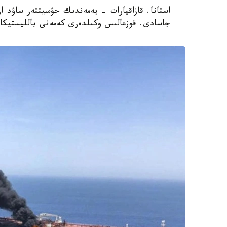
استانا. قازاقپارات - يەمەندىك حۋسيتتەر ساۋد ار
جاسادى. قوزعالىس وكىلدەرى كەمەنى بالليستيكالى