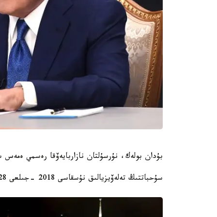
بۇدان بولەك، نۇرسۇلتان نازاربايەۆقا رەسمي ەمەس سۇ
سۇحباتتىڭ تەلەۆيزيالىق نۇسقاسى 2018 -جىلعى 28 -جەلتوقساندا رەسپۋبليكالىق تەلەارنالاردان كورسەتىلەدى.