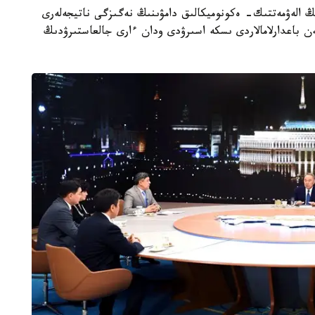
ىڭ الەۋمەتتىك- ەكونوميكالىق دامۋىنىڭ نەگىزگى ناتيجەلەرى
ەن باعدارلامالاردى ىسكە اسىرۋدى ودان ءارى جالعاستىرۋدىڭ