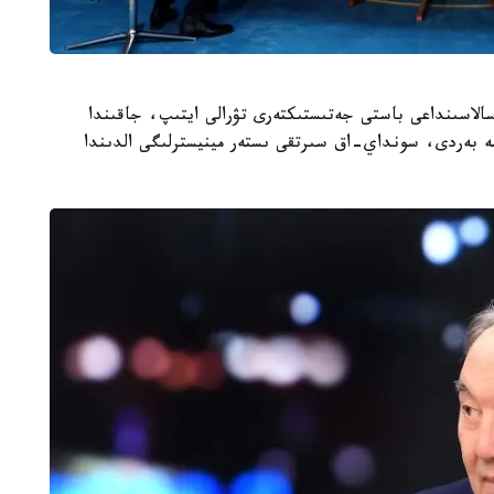
لاسىنداعى باستى جەتىستىكتەرى تۋرالى ايتىپ، جاقىندا
مە بەردى، سونداي-اق سىرتقى ىستەر مينيسترلىگى الدىندا