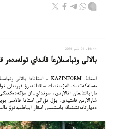
16:44, 06 تامىز 2026
بالالى وتباسىلارعا قانداي تولەمدەر ق
استانا. KAZINFORM - استانادا ب
مەملەكەتتىك الەۋمەتتىك ساقتاندىرۋ قورىنان تول
ماراپاتتالعان انالاردى، سونداي-اق مۇگەدەكتىگى ب
شارالارىن قامتيدى. بۇل تۋرالى استانا قالاسى بويى
دەپارتامەنتىنىڭ باسشىسى اسقار ايماعامبەتوۆ مالى