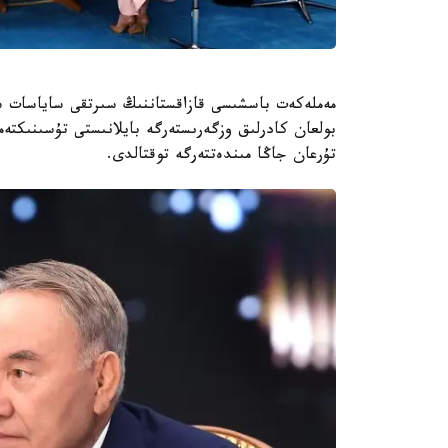
مەملەكەت باسشىسى قازاقستاننىڭ سىرتقى ساياسات سا
بولعان كادرلىق وزگەرىستەرگە بايلانىستى تۇسىنىكتە
تۇرعان جاڭا مىندەتتەرگە توقتالدى.