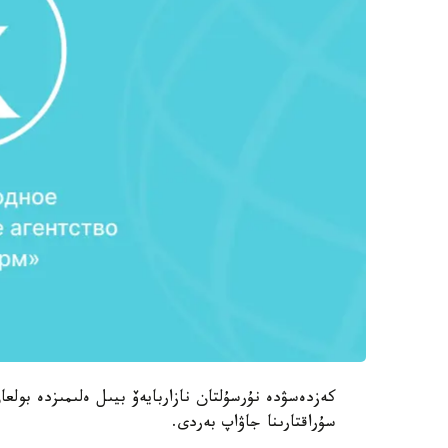
كەزدەسۋدە نۇرسۇلتان نازاربايەۆ بيىل ەلىمىزدە بولع
سۇراقتارىنا جاۋاپ بەردى.