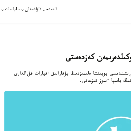
الەمدە
قازاقستان
ساياسات
ت
 وكىلدەرىمەن كەزدەستى
تىندىسى بويىنشا ەلىمىزدىڭ بۇقارالىق اقپارات قۇرالدارى
ىڭ باسپا ءسوز قىزمەتى.