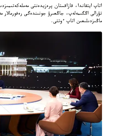
اتاپ ايتقاندا، قازاقستان پرەزيدەنتى مەملەكەتىمىزد
تۋرالى اڭگىمەلەپ، جاڭعىرۋ جونىندەگى رەفورمالار م
ماڭىزدىلىعىن اتاپ ءوتتى.