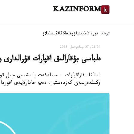
KAZINFORM
ترەند:
اقوردا
تاعايىنداۋ
وقيعا
2026-سايلاۋ
21:06, 27 جەلتوقسان 2018
ەلباسى بۇقارالىق اقپارات قۇرالدارى
استانا. قازاقپارات - مەملەكەت باسشىسى جىل قورى
وكىلدەرىمەن كەزدەستى، دەپ حابارلايدى اقوردان