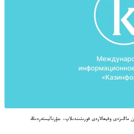
ان ماڭىزدى وقيعالاردى قورىتىندىلاپ، جۋرناليستەردىڭ