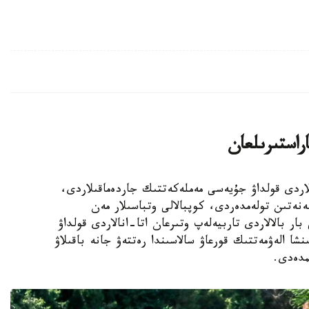
اراستىرىلعان
الالى وتباسىلاردى قولداۋ جۇيەسى مەملەكەتتىك جاردەماقىلاردى،
ەنەتىن تولەمدەردى، كوپبالالى وتباسىلار مەن
ار بالالاردى تاربيەلەپ وتىرعان اتا-انالاردى قولداۋ
نشا الەۋمەتتىك قورعاۋ سالاسىندا رەتتەۋ جانە باقىلاۋ
مدەدى.