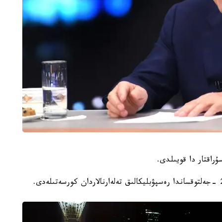
راقتار دا قويىلدى.