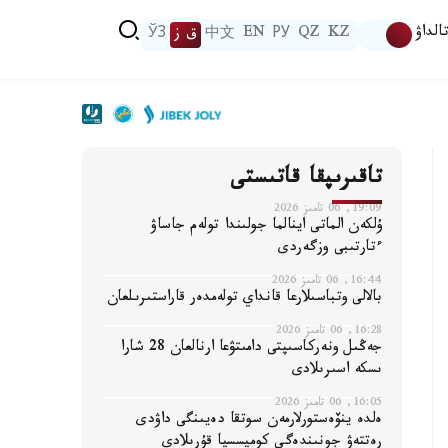
الداۋ
KZ
QZ
РУ
EN
中文
ق ز
ЎЗ
تاقىرىپقا قاتىستى
19:09, 06 تامىز 2026
ۇلكەن الماتى اينالما جولىندا تولەم جاساۋ
ءتارتىبى وزگەردى
16:44, 06 تامىز 2026
بالالى وتباسىلارعا قانداي تولەمدەر قاراستىرىلعان
16:28, 06 تامىز 2026
جەڭىل ونەركاسىپتى دامىتۋعا ارنالعان 28 شارا
ىسكە اسىرىلادى
16:05, 06 تامىز 2026
ەلدە ينۆەستورلارمەن سوتقا دەيىنگى داۋدى
رەتتەۋ جونىندەگى كوميسسيا قۇرىلادى