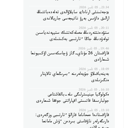
23:34, 05 تامىز 2026
«جەتىنشى ارنادا» سايلاۋالدى تەلەدەباتتىڭ
ارالىق داۋىس بەرۋ ناتيجەسى جاريالاندى
20:11, 05 تامىز 2026
ستۋدەنتتەردىڭ مەملەكەتتىك ستيپەندياسىن
تولەۋدىڭ جاڭا ءتارتىبى بەكىتىلدى
19:46, 05 تامىز 2026
قازاقستان 26 مۇناي-گاز ۋچاسكەسىن اۋكسيونعا
شىعارادى
18:09, 05 تامىز 2026
بەينەباقىلاۋ جۇيەلەرىنە ءبىرىڭعاي تالاپتار
ەنگىزىلدى
16:10, 05 تامىز 2026
ەكولوگيا مينيسترلىگى ىلە-بالقاشتاعى
جولبارىسقا قاتىستى اقپاراتتى جوققا شىعاردى
15:10, 05 تامىز 2026
قازاقستاندا ەمحاناعا قارالۋ ءتارتىبى وزگەردى:
دارىگەرلەر ناۋقاستى بىردەن ءۇش مامانعا