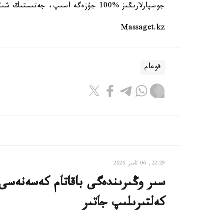
جوسپارلارىڭىز %100 جۇزەگە اسىپ، جەتىستىك شىڭىن باعىندىرا بەرىڭىزدەر!
Massaget.kz
قوعام
22:29, 06 تامىز 2026
سىر وڭىرىندەگى باقاتام كەسەنەسى م
كەلتىرىلىپ جاتىر