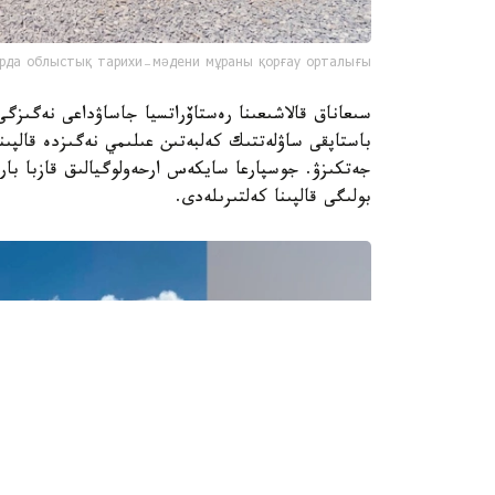
рда облыстық тарихи-мәдени мұраны қорғау орталығы
سىعاناق قالاشىعىنا رەستاۆراتسيا جاساۋداعى نەگىزگ
باستاپقى ساۋلەتتىك كەلبەتىن عىلىمي نەگىزدە قالپىنا
بولىگى قالپىنا كەلتىرىلەدى.