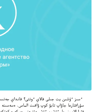
ءسىز ءۇشىن يت جىلى قالاي ءوتتى؟ قانداي جەتىستىك
سۇراقتارعا جاۋاپ تابۋ كوپ ۋاقىت الماس. ەسەسىنە 