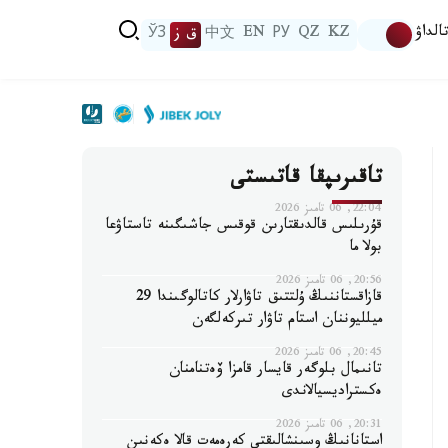
الداۋ
KZ
QZ
РУ
EN
中文
ق ز
ЎЗ
تاقىرىپقا قاتىستى
22:04, 06 تامىز 2026
قۇرىلىس قالدىقتارىن قوقىس جاشىگىنە تاستاۋعا
بولا ما
20:56, 06 تامىز 2026
قازاقستاننىڭ ۇلتتىق تاۋارلار كاتالوگىندا 29
ميلليوننان استام تاۋار تىركەلگەن
20:45, 06 تامىز 2026
تانىمال بلوگەر قايسار قامزا ۆەتنامنان
ەكستراديسيالاندى
20:31, 06 تامىز 2026
استانانىڭ وسىنشالىقتى كەرەمەت قالا ەكەنىن