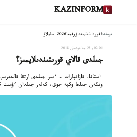
KAZINFORM
ترەند:
اقوردا
تاعايىنداۋ
وقيعا
2026-سايلاۋ
02:06, 28 جەلتوقسان 2018
جىلدى قالاي قورىتىندىلايمىز؟
استانا. قازاقپارات - ءبىر جىلدى ارتقا قالدىرىپ
وتكەن جىلعا وكپە جوق، كەلەر جىلدان ءۇمىت ك