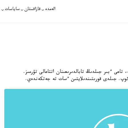
الەمدە
قازاقستان
ساياسات
ت
، تاعى ءبىر جىلدىڭ تابالدىرىعىنان اتتاعالى تۇرمىز.
وپ. جىلدى قورىتىندىلايتىن ءسات تە جەتكەندەي.