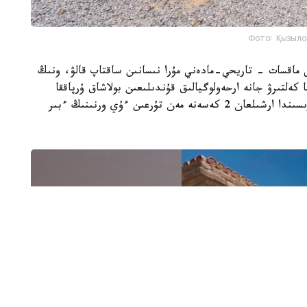
Фото: Қызыло
ى ماقسات - تاريحي-مادەني مۇرا نىسانىن ساقتاپ قالۋ، ونىڭ
 كەلتىرۋ جانە ارحەولوگيالىق قۇندىلىعىن بولاشاق ۇرپاققا
جەتكىزۋ. جوسپارعا سايكەس ارحەولوگيالىق قازبا بارىسىندا ارشىلعان 2 كەسەنە مەن تۇرعىن ءۇي ورنىنىڭ ءبىر