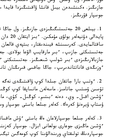
قۇرا الاسىز. ول ءۇشىن ءۇش دۇنيەنى ەسكەرە كەتكە
جازىڭىز. ەكىنشىدەن بيىل قانشا ۋاقىتىڭىزدا قايدا 
جوسپار قۇرىڭىز.
1. بيىلعى 20 جەتىستىگىڭىزدى جازىڭىز. و
پايدالى د
ساقتالمايدى. كەرىسىنشە قيىندىقتار، بىتپەي قالعان
جەتىستىكتى جازىپ، ءبىر مارقايىپ الۋعا بولادى. ج
جازبالارىڭىزدى ءبىر شولىپ شىعىڭىز. جەتىستىكتى ءا
ءوزىڭدى قاناتتاندىرىپ، جاڭا جاقسى قىرىڭنان تانى
2. ءوتىپ بارا جاتقان جىلدا كوپ ۋاقىتىڭدى نەگە
تۇسىن ۇمىتىپ جاتامىز. ماسەلەن مانساپقا كوپ كوڭىل
ءۇشىن اقىل- وي، دەنە ءبىتىم، كوڭىل- كۇي، مانس
ۇستاپ ۇيرەنۋ كەرەك. كەلەر جىلعا باستى جوسپار وس
3. كەلەر جىلعا جوسپارلاعان ەڭ باستى ءۇش ماقسات
ءۇشىن ماڭىزى جوعارى بولعانى ابزال. جوسپار كەزىند
جوسپاردىڭ تولىقتاي ورىندالۋىنا كوپ كومەگىن تيگىز