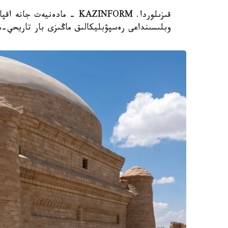
قىزىلوردا. KAZINFORM - مادە
وبلىسىنداعى رەسپۋبليكالىق ماڭىزى بار تاريحي-