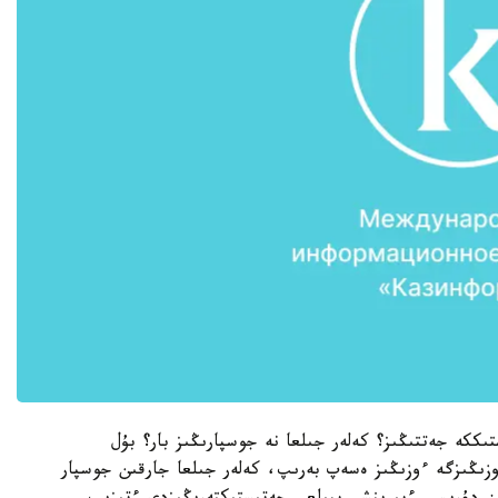
كە جەتتىڭىز؟ كەلەر جىلعا نە جوسپارىڭىز بار؟ بۇل
وزىڭىزگە ءوزىڭىز ەسەپ بەرىپ، كەلەر جىلعا جارقىن جوسپار