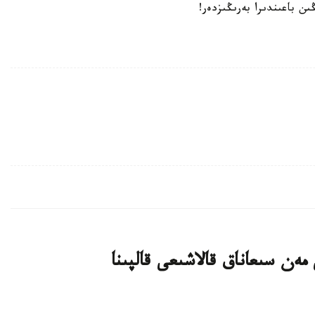
ەن سىعاناق قالاشىعى قالپىنا