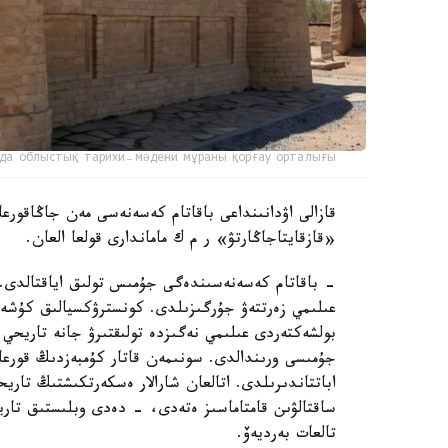
да облыстық тарихи-мәдени мұраны қорғау орталығы
قازالى اۋدانىنداعى باقاتام كەسەنەسى مەن جاڭاقورعان
«قازقايتاجاڭارتۋ» ر م ك ماماندارى قولعا العان.
- باقاتام كەسەنەسىندەگى جۇمىس تولىق اياقتالدى. ر
عىلىمي زەرتتەۋ جۇرگىزىلدى. كونسترۋكسيالىق كۇشەي
بولشەكتەردى عىلىمي نەگىزدە تولىقتىرۋ جانە تاريحي م
جۇمىسى ورىندالدى. سونىمەن قاتار كۇمبەزدىڭ قورعا
اباتتاندىرىلدى. اتالعان شارالار ەسكەرتكىشتىڭ تار
ساقتالۋىن قامتاماسىز ەتەدى، - دەدى وبلىستىق تاري
تالعات بەرديەۆ.