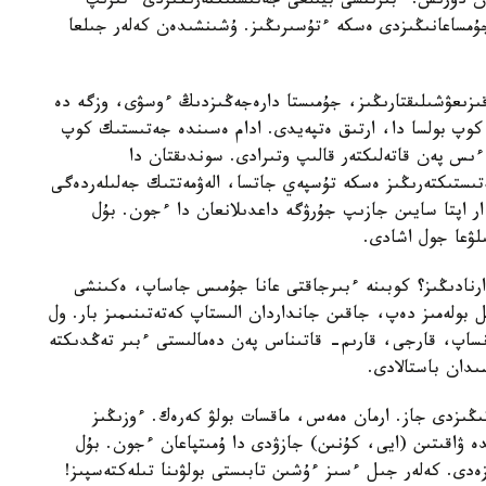
ن دۇرىس. ءبىرىنشى بيىلعى جەتىستىكتەرىڭىزدى ءتىزىپ
جۇمساعانىڭىزدى ەسكە ءتۇسىرىڭىز. ۇشىنشىدەن كەلەر جىلعا
ل جاڭا قىزىعۋشىلىقتارىڭىز، جۇمىستا دارەجەڭىزدىڭ ءوسۋى، وزگە دە
ۇنيەلەر بولۋى مۇمكىن. ءبىز ايتقان 20 دان كوپ بولسا دا، ارتىق ەتپەيدى. ادام ەسىندە جەتىستىك كوپ
 ءىس پەن قاتەلىكتەر قالىپ وتىرادى. سوندىقتان دا
ەتىستىكتەرىڭىز ەسكە تۇسپەي جاتسا، الەۋمەتتىك جەلىلەردەگى
ر اپتا سايىن جازىپ جۇرۋگە داعدىلانعان دا ءجون. بۇل
لۋعا جول اشادى.
 ارنادىڭىز؟ كوبىنە ءبىرجاقتى عانا جۇمىس جاساپ، ەكىنشى
 بولەمىز دەپ، جاقىن جانداردان الىستاپ كەتەتىنىمىز بار. ول
اپ، قارجى، قارىم- قاتىناس پەن دەمالىستى ءبىر تەڭدىكتە
ىدان باستالادى.
ىڭىزدى جاز. ارمان ەمەس، ماقسات بولۋ كەرەك. ءوزىڭىز
ە ۋاقىتىن (ايى، كۇنىن) جازۋدى دا ۇمىتپاعان ءجون. بۇل
ەدى. كەلەر جىل ءسىز ءۇشىن تابىستى بولۋىنا تىلەكتەسپىز!