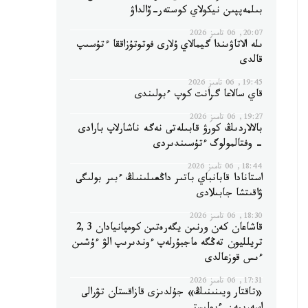
بىلمەپپىن نيكولاي كوستەر-ۆالداۋ
20:07, 06 تامىز 2026
ىلە الاتاۋىندا گيمالاي ۇلارى فوتوتۇزاققا ءتۇسىپ
قالدى
19:45, 06 تامىز 2026
قاي سالاعا گرانت كوپ ءبولىندى
19:27, 06 تامىز 2026
بالالاردىڭ كورۋ قابىلەتى نەگە ناشارلاپ بارادى
- وفتالمولوگ ءتۇسىندىردى
18:44, 06 تامىز 2026
استانادا قابانباي باتىر داڭعىلىنىڭ ءبىر بولىگى
ۋاقىتشا جابىلادى
18:30, 06 تامىز 2026
قاشاعان كەن ورنىن يگەرەتىن كومپانيادان 2,3
تريلليون تەڭگە ماجبۇرلەپ ءوندىرىپ الۋ ءۇشىن
ءىس قوزعالدى
17:31, 06 تامىز 2026
«تاقتار ويىنىنىڭ» جۇلدىزى قازاقستان تۋرالى