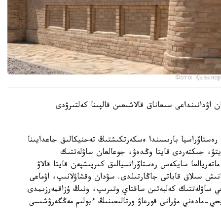
Фото: Қызылор
 اۋدانىنداعى سىعاناق قالاشىعىن قالپىنا كەلتىرۋدى
ەستاۆراسيا بارىسىندا ەسكەرتكىشتىڭ تەحنيكالىق جاعدايىنا
تۋ، جىكتەردى قايتا وڭدەۋ، جوعالعان ساۋلەتتىك
اتەريالعا سايكەس رەستاۆراتسيالىق كىرپىشپەن قايتا قالاۋ
نىش سىلاق قاباتى جاڭارتىلدى. سۋدان وقشاۋلانىپ، اۋماعى
يحي ساۋلەتتىك كەلبەتىن ساقتاي وتىرىپ، ونىڭ ۇزاقمەرزىمدى
حي-مادەني مۇرانى قورعاۋ ورتالىعىنىڭ ءبولىم مەڭگەرۋشىسى