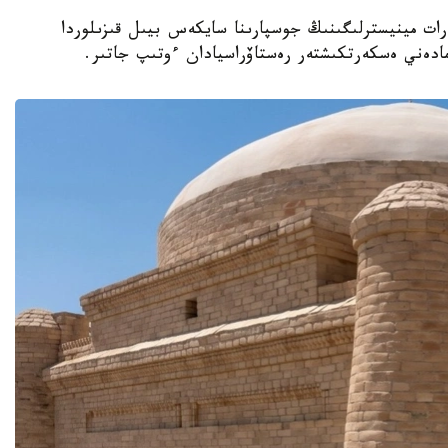
نيەت جانە اقپارات مينيسترلىگىنىڭ جوسپارىنا سايكەس بيىل قىزىلوردا
مادەني ەسكەرتكىشتەر رەستاۆراسيادان ءوتىپ جاتىر.