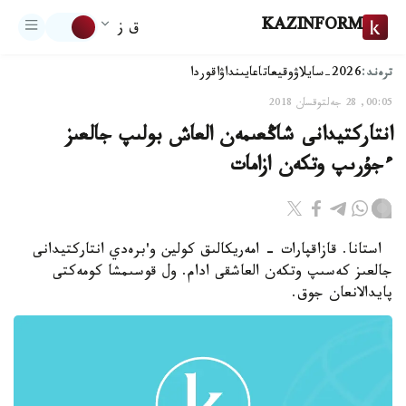
KAZINFORM
ق ز
ترەند:
2026-سايلاۋ
وقيعا
تاعايىنداۋ
اقوردا
00:05, 28 جەلتوقسان 2018
انتاركتيدانى شاڭعىمەن العاش بولىپ جالعىز
ءجۇرىپ وتكەن ازامات
استانا. قازاقپارات - امەريكالىق كولين و'برەدي انتاركتيدانى
جالعىز كەسىپ وتكەن العاشقى ادام. ول قوسىمشا كومەكتى
پايدالانعان جوق.