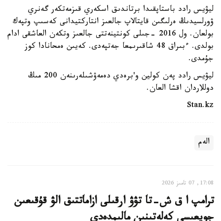
ليۋيس رادد باستاپقىدا برتاندىق اسكەري قىزمەتكەر گەنري
ۋورلسيدىڭ ەرلىگىن قايتالاپ جالعىز انتاركتيدانى كەسىپ وتپەك
بولعان. ول 2016 -جىلى كونتينەتتى جالعىز وتكەن العاشقى ادام
بولدى. ءبىراق 48 شاقىرىمعا جەتپەدى. كەيىن ەمحانادا كوز
جۇمدى.
ليۋيس رادد پەن كولين و'برەدي دەمەۋشىلەرىنەن 200 مىڭ
دوللاردان اقشا العان.
Stan.kz
الەم
17:08, 07 تامىز 2026
ترامپ ا ق ش-تا تۋۋ ارقىلى ازاماتتىق الۋ قۇقىعىن
جويعىسى كەلەتىنىن مالىمدەدى