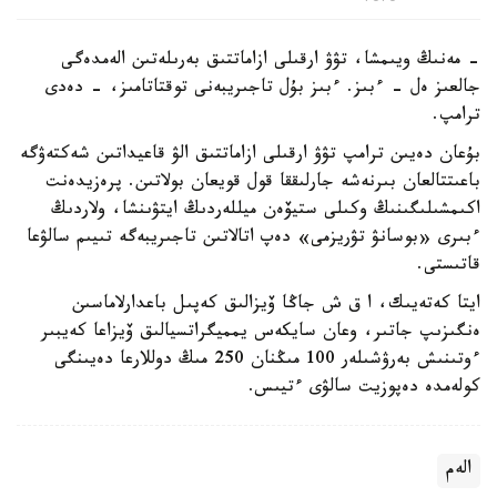
- مەنىڭ ويىمشا، تۋۋ ارقىلى ازاماتتىق بەرىلەتىن الەمدەگى
جالعىز ەل - ءبىز. ءبىز بۇل تاجىريبەنى توقتاتامىز، - دەدى
ترامپ.
بۇعان دەيىن ترامپ تۋۋ ارقىلى ازاماتتىق الۋ قاعيداتىن شەكتەۋگە
باعىتتالعان بىرنەشە جارلىققا قول قويعان بولاتىن. پرەزيدەنت
اكىمشىلىگىنىڭ وكىلى ستيۆەن ميللەردىڭ ايتۋىنشا، ولاردىڭ
ءبىرى «بوسانۋ تۋريزمى» دەپ اتالاتىن تاجىريبەگە تىيىم سالۋعا
قاتىستى.
ايتا كەتەيىك، ا ق ش جاڭا ۆيزالىق كەپىل باعدارلاماسىن
ەنگىزىپ جاتىر، وعان سايكەس يمميگراتسيالىق ۆيزاعا كەيبىر
ءوتىنىش بەرۋشىلەر 100 مىڭنان 250 مىڭ دوللارعا دەيىنگى
كولەمدە دەپوزيت سالۋى ءتيىس.
الەم