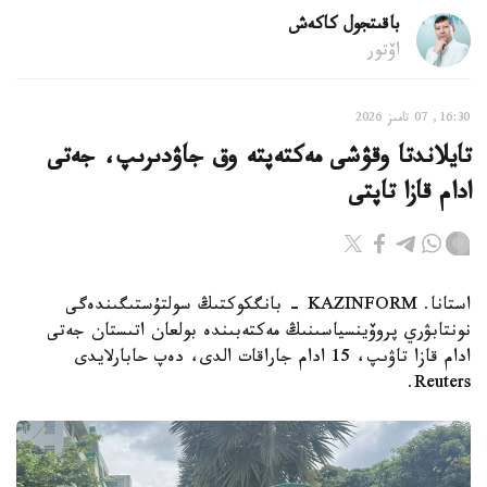
باقىتجول كاكەش
اۆتور
16:30, 07 تامىز 2026
تايلاندتا وقۋشى مەكتەپتە وق جاۋدىرىپ، جەتى
ادام قازا تاپتى
استانا. KAZINFORM - بانگكوكتىڭ سولتۇستىگىندەگى
نونتابۋري پروۆينسياسىنىڭ مەكتەبىندە بولعان اتىستان جەتى
ادام قازا تاۋىپ، 15 ادام جاراقات الدى، دەپ حابارلايدى
Reuters.