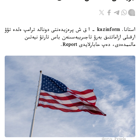
استانا. kazinform - ا ق ش پرەزيدەنتى دونالد ترامپ ەلدە تۋۋ
ارقىلى ازاماتتىق بەرۋ تاجىريبەسىنەن باس تارتۋ نيەتىن
مالىمدەدى، دەپ حابارلايدى Report.
Фото: Pexels