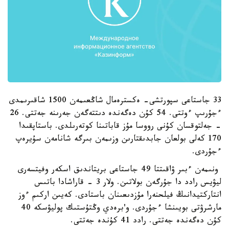
33 جاستاعى سپورتشى- ەكسترەمال شاڭعىمەن 1500 شاقىرىمدى
ءجۇرىپ ءوتتى. 54 كۇن دەگەندە دىتتەگەن جەرىنە جەتتى. 26
- جەلتوقسان كۇنى رووسا مۇز قاباتىنا كوتەرىلدى. باستاپقىدا
170 كەلى بولعان جابدىقتارىن وزىمەن بىرگە شانامەن سۇيرەپ
ءجۇردى.
ونىمەن ءبىر ۋاقىتتا 49 جاستاعى بريتاندىق اسكەر وفيتسەرى
ليۋيس رادد دا جۇرگەن بولاتىن. ولار 3 - قاراشادا باتىس
انتاركتيدانىڭ فيلحنەرا مۇزدىعىنان باستادى. كەيىن اركىم ءوز
مارشرۋتى بويىنشا ءجۇردى. و'برەدي وڭتۇستىك پوليۋسكە 40
كۇن دەگەندە جەتتى. رادد 41 كۇندە جەتتى.