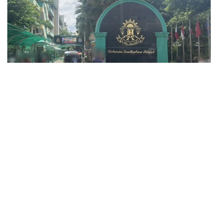
Фото: ข่าวสด
قازا بولعاندار اراسىندا ءۇش ءمۇعالىم، ءۇش وقۋشى جانە وزىنە
قول جۇمساعان شابۋىلداۋشى بولدى. جاراقات العان ەكى ادامنىڭ
جاعدايى اۋىر.
پوليتسيانىڭ مالىمەتىنشە، شابۋىلداۋشى 14 جاستاعى وقۋشى
بولعان. ول كەم دەگەندە 26 رەت وق اتقان، ال تۇتقىندالعاننان
كەيىن ودان تاعى 34 وق تابىلعان. الدىن الا مالىمەت بويىنشا،
تاپانشا ونىڭ اتاسىنا تيەسىلى بولعان.