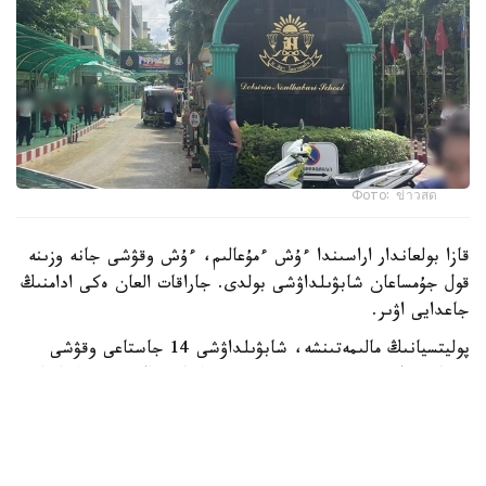
Фото: ข่าวสด
قازا بولعاندار اراسىندا ءۇش ءمۇعالىم، ءۇش وقۋشى جانە وزىنە
قول جۇمساعان شابۋىلداۋشى بولدى. جاراقات العان ەكى ادامنىڭ
جاعدايى اۋىر.
پوليتسيانىڭ مالىمەتىنشە، شابۋىلداۋشى 14 جاستاعى وقۋشى
بولعان. ول كەم دەگەندە 26 رەت وق اتقان، ال تۇتقىندالعاننان
كەيىن ودان تاعى 34 وق تابىلعان. الدىن الا مالىمەت بويىنشا،
تاپانشا ونىڭ اتاسىنا تيەسىلى بولعان.
پوليتسيا سونىمەن قاتار شابۋىلداۋشى مەكتەپ اۋماعىندا وق