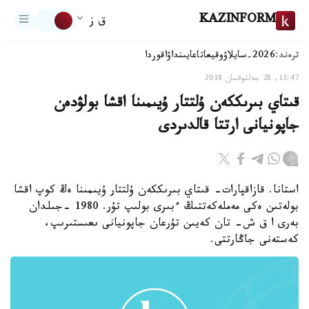
KAZINFORM
ق ز
ترەند:
2026-سايلاۋ
وقيعا
تاعايىنداۋ
اقوردا
13:47, 28 جەلتوقسان 2018
قىتاي بىرىككەن ۇلتتار ۇيىمىنا اقشا بولۋدەن
جاپونيانى ارتتا قالدىردى
استانا. قازاقپارات- قىتاي بىرىككەن ۇلتتار ۇيىمىنا ەڭ كوپ اقشا
بولەتىن ەكى مەملەكەتتىڭ ءبىرى بولىپ تۇر. 1980 -جىلدان
بەرى ا ق ش- تان كەيىن تۇرعان جاپونيانى ىعىستىرىپ،
كەستەنى جاڭارتتى.