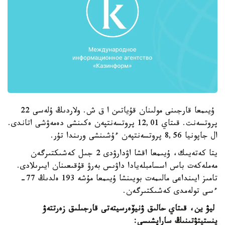
ۇيىمعا قارجىنى مولىنان قۇياتىن ا ق ش. ولاردىڭ ۇلەسى 22
پروتسەنت. قىتاي 12,01 پروتسەنتپەن ەكىنشى دەمەۋشى اتاندى.
ال جاپونيا 8,56 پروتسەنتپەن ءۇشىنشى ورىندا تۇر.
يتا كەتەيىك، ۇيىمعا اقشا اۋدارۋدى 2 جىل كەشىكتىرگەن
مەملەكەت باس اسسامبلەيادا داۋىس بەرۋ قۇقىعىنان ايىرىلادى.
تامىز ايىنداعى مالىمەت بويىنشا ۇيىمعا مۇشە 193 ەلدىڭ 77-
ءسى تولەمدى كەشىكتىرگەن.
ليۋ ين، قىتاي حالىق ۋنيۆەرسيتەتى قارجىلىق زەرتتەۋ
ينستيتۋتىنىڭ ساراپشىسى: