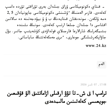
- قىتاي ەكونوميكاسى ۇزاق جىلدان بەرى تۇراقتى تۇردە دامىپ
كەلەدى. قازىر الەمنىڭ ءۇشىنشى ەكونوميكاسى جاپونيادان 2,5
ەسە ۇلكەن. سوندىقتان قىتايدىڭ ب ۇ ۇ بيۋدجەتىنە دە سالاتىن
اقشاسى دا جىلدان جىلعا ارتىپ كەلەدى. سونىڭ ىشىندە
بىتىمگەرلىك شارالارعا قارجىلاي قولداۋدى كۇشەيتىپ جاتىر. بۇل
جاۋاپكەرشىلىگى جوعارى، ءىرى مەمكەلەتتىڭ ساياساتى.
www.24.kz
الەم
17:08, 07 تامىز 2026
ترامپ ا ق ش-تا تۋۋ ارقىلى ازاماتتىق الۋ قۇقىعىن
جويعىسى كەلەتىنىن مالىمدەدى