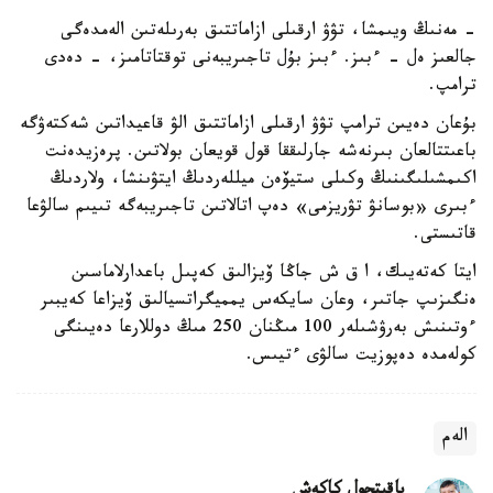
- مەنىڭ ويىمشا، تۋۋ ارقىلى ازاماتتىق بەرىلەتىن الەمدەگى
جالعىز ەل - ءبىز. ءبىز بۇل تاجىريبەنى توقتاتامىز، - دەدى
ترامپ.
بۇعان دەيىن ترامپ تۋۋ ارقىلى ازاماتتىق الۋ قاعيداتىن شەكتەۋگە
باعىتتالعان بىرنەشە جارلىققا قول قويعان بولاتىن. پرەزيدەنت
اكىمشىلىگىنىڭ وكىلى ستيۆەن ميللەردىڭ ايتۋىنشا، ولاردىڭ
ءبىرى «بوسانۋ تۋريزمى» دەپ اتالاتىن تاجىريبەگە تىيىم سالۋعا
قاتىستى.
ايتا كەتەيىك، ا ق ش جاڭا ۆيزالىق كەپىل باعدارلاماسىن
ەنگىزىپ جاتىر، وعان سايكەس يمميگراتسيالىق ۆيزاعا كەيبىر
ءوتىنىش بەرۋشىلەر 100 مىڭنان 250 مىڭ دوللارعا دەيىنگى
كولەمدە دەپوزيت سالۋى ءتيىس.
الەم
باقىتجول كاكەش