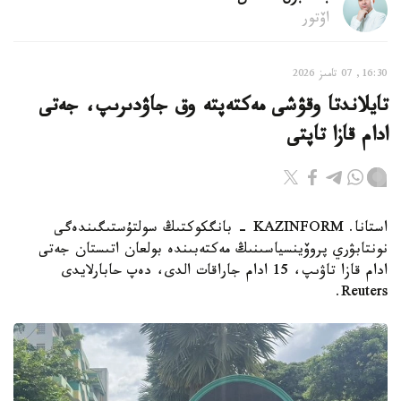
اۆتور
16:30, 07 تامىز 2026
تايلاندتا وقۋشى مەكتەپتە وق جاۋدىرىپ، جەتى
ادام قازا تاپتى
استانا. KAZINFORM - بانگكوكتىڭ سولتۇستىگىندەگى
نونتابۋري پروۆينسياسىنىڭ مەكتەبىندە بولعان اتىستان جەتى
ادام قازا تاۋىپ، 15 ادام جاراقات الدى، دەپ حابارلايدى
Reuters.