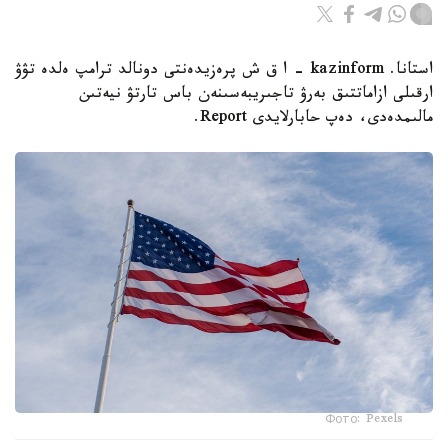
استانا. kazinform - ا ق ش پرەزيدەنتى دونالد ترامپ ەلدە تۋۋ
ارقىلى ازاماتتىق بەرۋ تاجىريبەسىنەن باس تارتۋ نيەتىن
مالىمدەدى، دەپ حابارلايدى Report.
Фото: Pexels