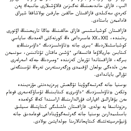
الىپ، قازاق حاندىعىنىڭ نەگىزىن قالاۋشىلارى جانىبەك پەن
كەرەي سەكىلدى قازاقستان حالقىن جارقىن بولاشاققا شيراق
قاداممەن باستادى.
قازاقستان كوشباسشىسى قازاق حالقىنىڭ جاڭا تاريحىنىڭ اۆتورى
رەتىندە، ХХ-ХХІ عاسىرداعى ەڭ كورنەكتى الەمدىك ساياسي
كوشباسشىلاردىڭ ءبىرى جانە «تاۋەلسىزدىك ءداۋىرىنىڭ»
كىتابىن جاريالاۋعا قاتىسقانى ءۇشىن ماقتان تۇتاتىنىن، سونىمەن
بىرگە، قازاقستاندا تۇرعان كەزىندە ءومىردىڭ جەكە اسەرلەرى
مەن ەلدەگى بولعان اۋقىمدى وزگەرىستەرىن تەرەڭ تۇسىنگەنى
تۋرالى باياندادى.
بوسنيا جانە گەرتسەگوۆينا تۇڭعىش پرەزيدەنتى مۋزەيىندە
وتكەن «تاۋەلسىزدىك ءداۋىرى» كىتابىنىڭ تۇساۋكەسەرى قوعام
مەن بۇقارالىق اقپارات قۇرالدارىنىڭ اراسىندا كەڭ كولەمدە
رەزونانسقا يە بولدى. قازاقستان ەلشىلىگى كىتاپتىڭ سىيلىق
باسىلىمدارىن بوسنيا جانە گەرتسەگوۆيناداعى قوعامدىق جانە
ۋنيۆەرسيتەتتىك كىتاپحانالارىنا جولدايتىن بولادى.