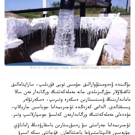
Фото: Су ресурстары және ирригация министрлігі
بۇگىندە ۆەدومستۆوارالىق جۇمىس توبى قۇرىلىپ، ساراپتامالىق
تالقىلاۋلار جۇرگىزىلدى جانە مەملەكەتتىك ورگاندار مەن سالا
ماماندارىنىڭ ۇسىنىستارىن ەسكەرە وتىرىپ، ەسكەرتۋلەر
پىسىقتالدى. الداعى كەزەڭدە تۇجىرىمداما جوباسىن جاريالاپ،
مۇددەلى مەملەكەتتىك ورگاندارمەن كەلىسۋ جوسپارلانىپ وتىر.
تۇجىرىمداما جەراستى سۋ رەسۋرستارىن باسقارۋدىڭ زاماناۋي
جۇيەسىن قالىپتاستىرۋعا باعىتتالعان. قۇجاتتى ىسكە اسىرۋ