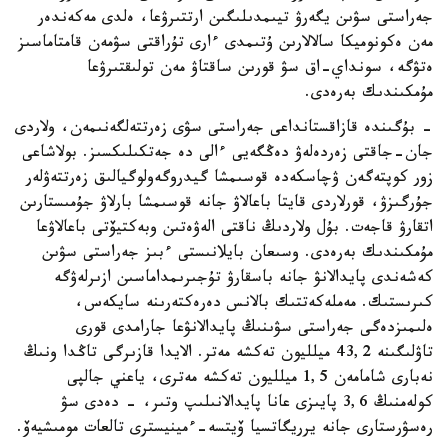
جەراستى سۋىن يگەرۋ تيىمدىلىگىن ارتتىرۋعا، ەلدى مەكەندەر
مەن ەكونوميكا سالالارىن ۇتىمدى ءارى تۇراقتى سۋمەن قامتاماسىز
ەتۋگە، سونداي-اق سۋ قورىن ساقتاۋ مەن تولىقتىرۋعا
مۇمكىندىك بەرەدى.
- بۇگىندە قازاقستانداعى جەراستى سۋى زەرتتەلگەنىمەن، ولاردى
جان-جاقتى زەردەلەۋ دەڭگەيى ءالى دە جەتكىلىكسىز. بولاشاعى
زور كوپتەگەن ۋچاسكەدە قوسىمشا گيدروگەولوگيالىق زەرتتەۋلەر
جۇرگىزۋ، قورلاردى قايتا باعالاۋ جانە قوسىمشا بارلاۋ جۇمىستارىن
اتقارۋ قاجەت. بۇل ولاردىڭ ناقتى الەۋەتىن وبەكتيۆتى باعالاۋعا
مۇمكىندىك بەرەدى. وسىعان بايلانىستى ءبىز جەراستى سۋىن
كەشەندى پايدالانۋ جانە باسقارۋ تۇجىرىمداماسىن ازىرلەۋگە
كىرىستىك. مەملەكەتتىك بالانس دەرەكتەرىنە سايكەس،
ەلىمىزدەگى جەراستى سۋىنىڭ پايدالانۋعا جارامدى قورى
تاۋلىگىنە 43,2 ميلليون تەكشە مەتر. الايدا قازىرگى تاڭدا ونىڭ
نەبارى شامامەن 1,5 ميلليون تەكشە مەترى، ياعني جالپى
كولەمنىڭ 3,6 پايىزى عانا پايدالانىلىپ وتىر، - دەدى سۋ
رەسۋرستارى جانە يرريگاتسيا ۆيتسە-ءمينيسترى تالعات مومىشيەۆ.