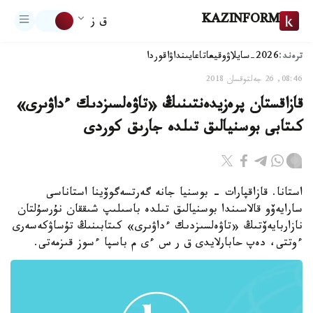
KAZINFORM
ق ز
ترەند:
2026-سايلاۋ
وقيعا
تاعايىنداۋ
اقوردا
08:46, 26 جەلتوقسان 2018
قازاقستان پرەزيدەنتىنىڭ «تاۋەلسىزدىك ءداۋىرى»
كىتابى بوسنيالىق تىلدە جارىق كوردى
استانا. قازاقپارات - بوسنيا جانە گەرتسەگوۆينا استاناسى
سارايەۆو قالاسىندا بوسنيالىق تىلدە باسىلىپ شىققان نۇرسۇلتان
نازاربايەۆتىڭ «تاۋەلسىزدىك ءداۋىرى» كىتابىنىڭ تۇساۋكەسەرى
ءوتتى، دەپ حابارلايدى ق ر س ءى م باسپا ءسوز قىزمەتى.