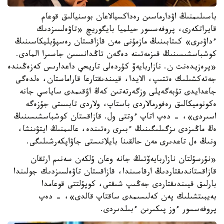
باسىلىمنىڭ اۋدارماسىن رەداكسيالاعان بوسنيالىق قوعام
قايراتكەرى، پروفەسسور حيلميا بايگوريچ «تاۋەلسىزدىك
ءداۋىرى» كىتابىنىڭ مازمۇنى مەن قازاقستان رەسپۋبليكاسىنىڭ
كوشباسشىسىنىڭ قىزمەتىنە دەگەن تاڭدانىسىن جاسىرا المادى.
«پرەزيدەنت ن. نازاربايەۆ كۇردەلى تاريحي داعدارىس كەزەڭىندە
جەتەكشىلىك ەتتىپ، الايدا، قيىندىقتارعا قاراماستان، ەلدەگى
جاعدايدى تۇبەگەيلى وزگەرتەتىن كەڭ اۋقىمدى ساياسي جانە
ەكونوميكالىق رەفورمالاردى باستاپ، ولاردى تابىستى جۇزەگە
اسىردى»، - دەپ اتاپ ءوتتى ول. قازاقستان كوشباسشىسىنىڭ
ەڭ ماڭىزدى ىزگىلىگىنىڭ ءبىرى رەتىندە، عالىمنىڭ ايتۋىنشا،
ونىڭ ەل تاعدىرى مەن حالقىنا بايلانىستى جاۋاپكەرشىلىگى.
«نۇرسۇلتان نازاربايەۆتىڭ جانە وعان ۇلكەن سەنىم ارتقان
قازاقستاندىقتاردىڭ ارقاسىندا، قازاقستان تاۋەلسىزدىك جولىندا
بارلىق قيىندىقتاردى جەڭىپ شىقتى، كوپۇلتتى قوعامدا
بەيبىتشىلىك پەن كەلىسىمدى ساقتاپ قالدى»، - دەپ
پروفەسسور ءوز پىكىرىن ءبىلدىردى.