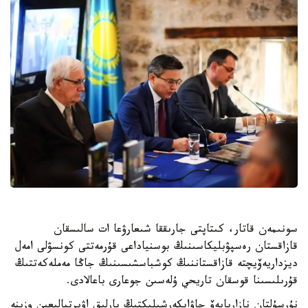
سونىمەن قاتار، كىتاپتى جارىققا شىعارۋعا ات سالىسقان
قازاقستان رەسپۋبليكاسىنىڭ بوسنياداعى قۇرمەتتى كونسۋلى امەل
ديزداريەۆيچتە قازاقستاننىڭ كوشباسشىسىنىڭ جاڭا مەملەكەتتىڭ
قۇرىلىسىنا قوسقان تاريحي ۇلەسىن جوعارى باعالادى.
نۇرسۇلتان نازاربايەۆ جاۋاپكەرشىلىكتىڭ بارلىق اۋىرتپالىعىن وزىنە