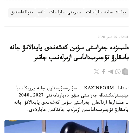
بيلىك جانە ساياسات
سىرتقى ساياسات
الەم
ىقپالداستىق
22:31, 07 تامىز 2026
ەلىمىزدە جەراستى سۋىن كەشەندى پايدالانۋ جانە
باسقارۋ تۇجىرىمداماسى ازىرلەنىپ جاتىر
استانا. KAZINFORM - سۋ رەسۋرستارى جانە يرريگاتسيا
مينيسترلىگىنىڭ جەراستى سۋى دەپارتامەنتى 2027-2040
-جىلدارعا ارنالعان جەراستى سۋىن كەشەندى پايدالانۋ جانە
باسقارۋ تۇجىرىمداماسىن ازىرلەپ جاتقانىن حابارلادى.