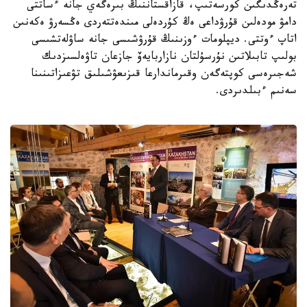
تەرەڭدىگىن كورسەتىپ، قازاقستاننىڭ بىرەگەي جانە ءساتتى
دامۋ مودەلىن قۇرۋداعى ەڭ كۇردەلى مىندەتتەردى ەڭسەرۋ ەكەنىن
اتاپ ءوتتى. ديپلومات ءوزىنىڭ قۇرۋشىسى جانە ساۋلەتشىسى
بولىپ تابىلاتىن نۇرسۇلتان نازاربايەۆ جازعان تاۋەلسىزدىك
شەجىرەسى كوپتەگەن وقىرماندارعا قىزىعۋشىلىق تۋعىزاتىنىنا
سەنىم ءبىلدىردى.