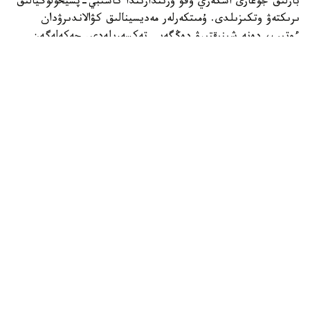
بارلىق جوعارى اسكەري وقۋ ورىندارىندا كاسىبي-پسيحولوگيالىق
ىرىكتەۋ وتكىزىلدى. ۇمىتكەرلەر مەديسينالىق كۋالاندىرۋدان
ءوتىپ، دەنە شىنىقتىرۋ دەڭگەيى تەكسەرىلەدى. جەكەلەگەن
ماماندىقتار بويىنشا ۇمىتكەرلەر ءتۇسۋ ەمتيحاندارىن تاپسىرادى.
بۇگىنگى تاڭدا راديوەلەكترونيكا جانە بايلانىس اسكەري-
ينجەنەرلىك ينستيتۋتىنا 400 ۇمىتكەر قۇجات تاپسىردى.
كونكۋرستىق ىرىكتەۋ 6 ماماندىق جانە 12 بىلىكتىلىك بويىنشا
جۇرگىزىلەدى. «اقپاراتتى قورعاۋدى ۇيىمداستىرۋ جانە
تەحنولوگياسى» جانە «راديوەلەكتروندىق بارلاۋ مەن
راديوەلەكتروندىق كۇرەستى ۇيىمداستىرۋ» ماماندىقتارى ۇلكەن
قىزىعۋشىلىق تۋدىرىپ وتىر.
سونىمەن قاتار، ج و و-دا «اسكەري جۋرناليستيكا» جانە
«اسكەري ديريجەرلەۋ» باعىتتارى بويىنشا ىرىكتەۋ جۇرگىزىلۋدە.
اسكەري جۋرناليستەردى دايارلاۋ ءال-فارابي اتىنداعى قازاق
ۇلتتىق ۋنيۆەرسيتەتىمەن، ال اسكەري ديريجەرلەردى قۇرمانعازى
اتىنداعى قازاق ۇلتتىق كونسەرۆاتورياسىمەن بىرلەسىپ قوس