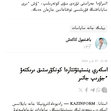
اتىراۋدا جەراستى تۇزدى سۋى كوتەرىلىپ، ءۇش ءىرى
ساياباقتىڭ قۇرىلىسى توقتاعانىن جازعان ەدىك.
بيلىك جانە ساياسات
باقىتجول كاكەش
اۆتور
21:58, 07 تامىز 2026
اسكەري ينستيتۋتتاردا كونكۋرستىق ىرىكتەۋ
ءجۇرىپ جاتىر
استانا. KAZINFORM — راديوەلەكترونيكا جانە بايلانىس
اسكەري-ينجەنەرلىك ينستيتۋتىنىڭ، ساعادات نۇرماعامبەتوۆ