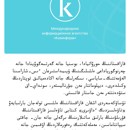
قازاقستاننىڭ حورۆاتيادا، بوسنيا جانە گەرتسەگوۆينادا جانە
چەرنوگورياداعى ەلشىلىگىنىڭ ۇيىمداستىرعان ءىس-شاراسىنا
الەۋمەتتىك-ساياسي، ىسكەرلىك جانە اكادەميالىق توپتاردىڭ
وكىلدەرى، ديپلوماتتار مەن جۋرناليستەر، سونداي-اق
ستۋدەنتتەر مەن جاستار قاتىستى.
تۇساۋكەسەردى اشقان قازاقستاننىڭ ەلشىسى تولەجان بارلىبايەۆ
«تاۋەلسىزدىك ءداۋىرى» كىتابى تاۋەلسىز قازاقستاننىڭ
قۇرىلۋىنىڭ بارلىق ساتىلارىنىڭ ىرگەلى جانە جان- جاقتى
سيپاتتاماسىن، مەملەكەتتىك رەفورمالاردىڭ اۋقىمىن جانە