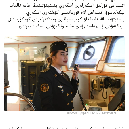
اتىنداعى قۇرلىق اسكەرلەرى اسكەري ينستيتۋتىنىڭ جانە تالعات
بيگەلدينوۆ اتىنداعى اۋە قورعانىسى كۇشتەرى اسكەري
ينستيتۋتىنىڭ قابىلداۋ كوميسسيالارى ۇمىتكەرلەردى كونكۋرستىق
ىرىكتەۋدى ۇيىمداستىرۋدى جانە وتكىزۋدى ىسكە اسىرادى.
Фото: Қорғаныс министрлігі