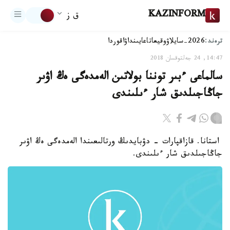
KAZINFORM
ق ز
ترەند:
2026-سايلاۋ
وقيعا
تاعايىنداۋ
اقوردا
14:47, 24 جەلتوقسان 2018
سالماعى ءبىر توننا بولاتىن الەمدەگى ەڭ اۋىر
جاڭاجىلدىق شار ءىلىندى
استانا. قازاقپارات - دۋبايدىڭ ورتالىعىندا الەمدەگى ەڭ اۋىر
جاڭاجىلدىق شار ءىلىندى.