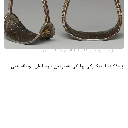
سۋرەت: دۇيسەنالى ءالىماقىننىڭ مۇراعاتىنان الىندى
ۇزەڭگىنىڭ نەگىزگى بولىگى تەمىردەن سوعىلعان. ونىڭ بەتى
التىن جانە كۇمىس اشەكەيلەرمەن بەزەندىرىلىپ، تابان تىرەيتىن
بولىگىنىڭ جيەگى نازىك ورنەكتەرمەن كومكەرىلگەن. ولشەمى -
15,9 × 19 سانتيمەتر. بۇل بۇيىم سول داۋىردەگى دالا
ۇستالارىنىڭ تەمىر وڭدەۋ، زەرگەرلىك جانە كوركەم اشەكەيلەۋ
ونەرىنىڭ جوعارى دەڭگەيدە بولعانىن كورسەتەدى.
كوشپەلى وركەنيەتتە ۇزەڭگى تەك اتقا مىنۋگە ارنالعان قۇرال عانا
ەمەس، يەسىنىڭ الەۋمەتتىك مارتەبەسىن بىلدىرەتىن ماڭىزدى
بەلگى بولعان. اسىرەسە التىن جانە كۇمىسپەن اپتالعان ۇزەڭگىلەر