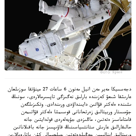
Фото: Space
دجەسسيكا مەير مەن انيل مەنون 6 ساعات 27 مينۋتقا سوزىلعان
عارىشقا شىعۋ كەزىندە بارلىق نەگىزگى تاپسىرمالاردى، سونىڭ
ىشىندە ەلەكتر قۋاتىن دايىنداۋدى ورىندادى. وتكىزىلگەن
جۇمىستار وربيتالىق زەرتحانانى قوسىمشا ەلەكتر قۋاتىمەن
قامتاماسىز ەتەتىن، ماڭىزدى جۇيەلەردى قولدايتىن جانە
حالىقارالىق عارىش ستانتسياسىنىڭ قاۋىپسىز جانە باقىلاناتىن
وربيتالىق اينالىمىن جەڭىلدەتەتىن جىلجىمالى كۇن باتارەيالارىن