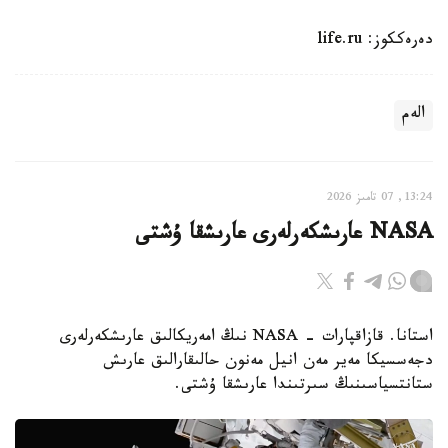
دەرەككوز: life.ru
الەم
13:24, 07 تامىز 2026
NASA عارىشكەرلەرى عارىشقا ۇشتى
استانا. قازاقپارات - NASA نىڭ امەريكالىق عارىشكەرلەرى
دجەسسيكا مەير مەن انيل مەنون حالىقارالىق عارىش
ستانتسياسىنىڭ سىرتىندا عارىشقا ۇشتى.