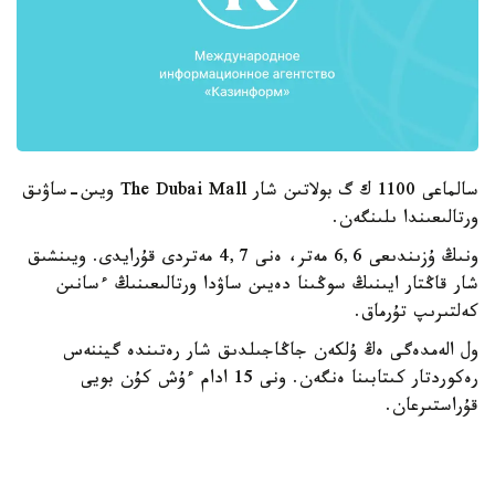
سالماعى 1100 ك گ بولاتىن شار The Dubai Mall ويىن-ساۋىق
ورتالىعىندا ىلىنگەن.
ونىڭ ۇزىندىعى 6,6 مەتر، ەنى 4,7 مەتردى قۇرايدى. ويىنشىق
شار قاڭتار ايىنىڭ سوڭىنا دەيىن ساۋدا ورتالىعىنىڭ ءسانىن
كەلتىرىپ تۇرماق.
ول الەمدەگى ەڭ ۇلكەن جاڭاجىلدىق شار رەتىندە گيننەس
رەكوردتار كىتابىنا ەنگەن. ونى 15 ادام ءۇش كۇن بويى
قۇراستىرعان.