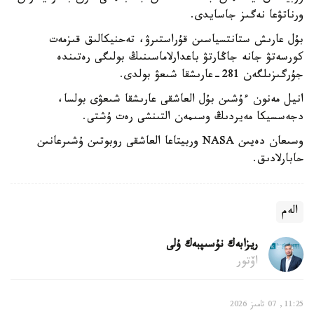
ورناتۋعا نەگىز جاسايدى.
بۇل عارىش ستانتسياسىن قۇراستىرۋ، تەحنيكالىق قىزمەت
كورسەتۋ جانە جاڭارتۋ باعدارلاماسىنىڭ بولىگى رەتىندە
جۇرگىزىلگەن 281-عارىشقا شىعۋ بولدى.
انيل مەنون ءۇشىن بۇل العاشقى عارىشقا شىعۋى بولسا،
دجەسسيكا مەيردىڭ وسىمەن التىنشى رەت ۇشتى.
وسىعان دەيىن NASA وربيتاعا العاشقى روبوتىن ۇشىرعانىن
حابارلادىق.
الەم
ريزابەك نۇسىپبەك ۇلى
اۆتور
11:25, 07 تامىز 2026