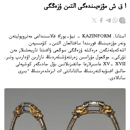
ا ق ش مۋزەيىندەگى التىن ۇزەڭگى
استانا. KAZINFORM - نيۋ-يورك قالاسىنداعى مەتروپوليتەن
ونەر مۋزەيىنىڭ قورىندا ساقتالعان التىن- كۇمىسپەن
اشەكەيلەنگەن ەرەكشە ۇزەڭگى سوڭعى ۋاقىتتا تاريحشىلار مەن
تۇركى- موڭعول مۇراسىن زەرتتەۋشىلەردىڭ نازارىن اۋدارىپ وتىر.
XV- XVII عاسىرلارعا جاتقىزىلاتىن بۇل جادىگەر كوشپەلى
حالىق اقسۇيەكتەرىنىڭ سالتاناتتى ات ابزەلدەرىنىڭ ءبىرى
سانالادى.