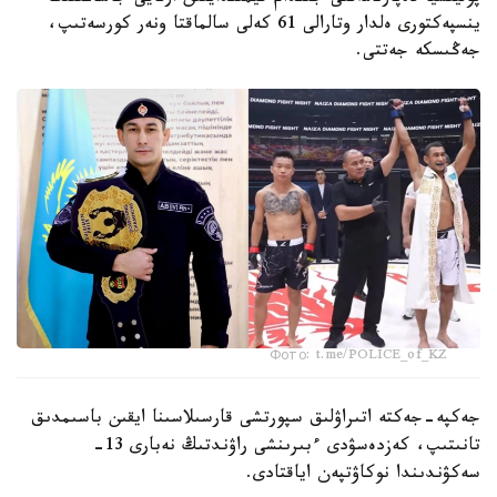
ينسپەكتورى ەلدار وتارالى 61 كەلى سالماقتا ونەر كورسەتىپ،
جەڭىسكە جەتتى.
Фото: t.me/POLICE_of_KZ
جەكپە-جەكتە اتىراۋلىق سپورتشى قارسىلاسىنا ايقىن باسىمدىق
تانىتىپ، كەزدەسۋدى ءبىرىنشى راۋندتىڭ نەبارى 13-
سەكۋندىندا نوكاۋتپەن اياقتادى.