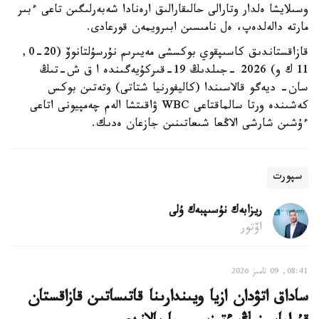
وسىلايشا ەلدار وتارالى حالىقارالىق ارەنادا شەبەرلىگىن تاعى ءبىر
مارتە دالەلدەپ، ەل نامىسىن ابىرويمەن قورعادى.
قازاقستاندىق كاسىپقوي بوكسشى مەيىرىم نۇرسۇلتانوۆ (20-0,
11 ك و) 2026 -جىلدىڭ 19-قىركۇيەگىندە ا ق ش-تىڭ
سان- ديەگو قالاسىندا (كاليفورنيا شتاتى) وتەتىن بوكس
كەشىندە ورتا سالماقتاعى WBC ۋاقىتشا الەم چەمپيونى اتاعى
ءۇشىن شارشى الاڭعا شىعاتىنىن جازعان ەدىك.
سپورت
ريزابەك نۇسىپبەك ۇلى
اۆتور
08:41, 09 تامىز 2026
ساداق اتۋدان ازيا ويىندارىنا قاتىساتىن قازاقستان