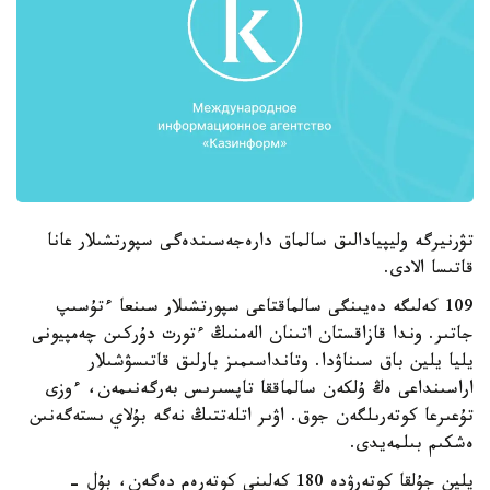
تۋرنيرگە وليپيادالىق سالماق دارەجەسىندەگى سپورتشىلار عانا
قاتىسا الادى.
109 كەلىگە دەيىنگى سالماقتاعى سپورتشىلار سىنعا ءتۇسىپ
جاتىر. وندا قازاقستان اتىنان الەمنىڭ ءتورت دۇركىن چەمپيونى
يليا يلين باق سىناۋدا. وتانداسىمىز بارلىق قاتىسۋشىلار
اراسىنداعى ەڭ ۇلكەن سالماققا تاپسىرىس بەرگەنىمەن، ءوزى
تۇعىرعا كوتەرىلگەن جوق. اۋىر اتلەتتىڭ نەگە بۇلاي ىستەگەنىن
ەشكىم بىلمەيدى.
يلين جۇلقا كوتەرۋدە 180 كەلىنى كوتەرەم دەگەن، بۇل -