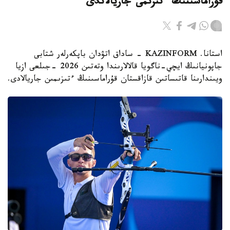
قۇراماسىنىڭ ءتىزىمى جاريالاندى
استانا. KAZINFORM - ساداق اتۋدان باپكەرلەر شتابى
جاپونيانىڭ ايچي-ناگويا قالالارىندا وتەتىن 2026 -جىلعى ازيا
ويىندارىنا قاتىساتىن قازاقستان قۇراماسىنىڭ ءتىزىمىن جاريالادى.