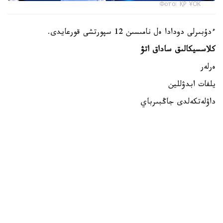
Фото: ҚР ҰОК
ءدۇبىرلى دودادا ەل نامىسىن 12 سپورتشى قورعايدى.
كلاسسيكالىق ساداق اتۋ
ەرلەر
يلفات ابدۋللين
داۋلەتكەلدى جاڭبىرباي
داستان كارىموۆ
ايەلدەر
الەكساندرا زەمليانوۆا
مەدينا مۇرات
ساميرا جۇماعۇلوۆا
بلوكتىق ساداق اتۋ