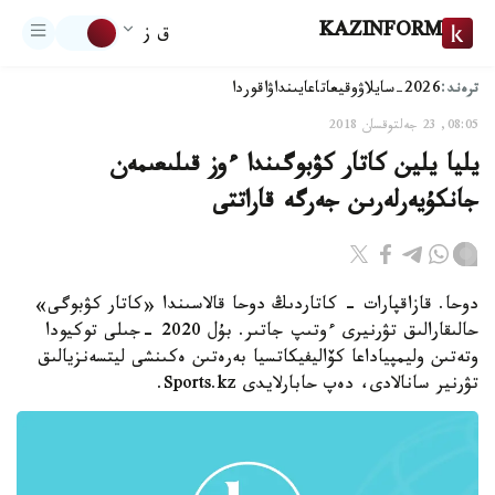
KAZINFORM
ق ز
ترەند:
2026-سايلاۋ
وقيعا
تاعايىنداۋ
اقوردا
08:05, 23 جەلتوقسان 2018
يليا يلين كاتار كۋبوگىندا ءوز قىلىعىمەن
جانكۇيەرلەرىن جەرگە قاراتتى
دوحا. قازاقپارات - كاتاردىڭ دوحا قالاسىندا «كاتار كۋبوگى»
حالىقارالىق تۋرنيرى ءوتىپ جاتىر. بۇل 2020 -جىلى توكيودا
وتەتىن وليمپياداعا كۆاليفيكاتسيا بەرەتىن ەكىنشى ليتسەنزيالىق
تۋرنير سانالادى، دەپ حابارلايدى Sports.kz.