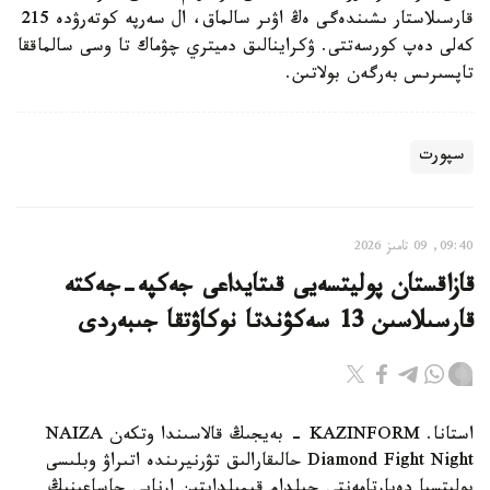
قارسىلاستار ىشىندەگى ەڭ اۋىر سالماق، ال سەرپە كوتەرۋدە 215
كەلى دەپ كورسەتتى. ۋكراينالىق دميتري چۋماك تا وسى سالماققا
تاپسىرىس بەرگەن بولاتىن.
سپورت
09:40, 09 تامىز 2026
قازاقستان پوليتسەيى قىتايداعى جەكپە-جەكتە
قارسىلاسىن 13 سەكۋندتا نوكاۋتقا جىبەردى
استانا. KAZINFORM - بەيجىڭ قالاسىندا وتكەن NAIZA
Diamond Fight Night حالىقارالىق تۋرنيرىندە اتىراۋ وبلىسى
پوليتسيا دەپارتامەنتى جىلدام قيمىلدايتىن ارنايى جاساعىنىڭ