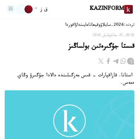
KAZINFORM
ق ز
ترەند:
2026-سايلاۋ
وقيعا
تاعايىنداۋ
اقوردا
03:32, 23 جەلتوقسان 2018
قىستا جۇگىرەتىن بولساڭىز
استانا. قازاقپارات - قىس مەزگىلىندە دالادا جۇگىرۋ وڭاي
ەمەس.