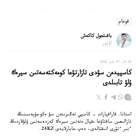
قوعام
باقىتجول كاكەش
اۆتور
21:30, 07 تامىز 2026
كاسپيدەن سۋدى تازارتۋعا كومەكتەسەتىن سيرەك
ۇلۋ تابىلدى
استانا. قازاقپارات - كاسپي تەڭىزىنەن سۋ ەكوجۇيەسىنىڭ
تازالىعىن ساقتاۋعا ىقپال ەتەتىن سيرەك كەزدەسەتىن ۇلۋلاردىڭ
ءبىر ءتۇرى انىقتالدى، دەپ حابارلايدى 24KZ.