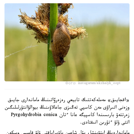
Фото: instagaram/akzhaiyk_oopt
«اقجايىق» مەملەكەتتىك تابيعي رەزەرۆاتىنىڭ ماماندارى جايىق
وزەنى اتىراۋى مەن كاسپي تەڭىزى جاعالاۋىنىڭ بيوالۋانتۇرلىلىگىن
زەرتتەۋ بارىسىندا كاسپيگە عانا ءتان Pyrgohydrobia conica
اتتى ۇلۋ ءتۇرىن انىقتادى.
مامانداردىڭ ايتۋىنشا، بۇل شاعىن باۋىراياقتى ۇلۋ قامىس وسكەن