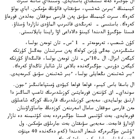
ال جۇگىرە كەلە ىستىقتاي باستايدى. وسىنداي ساتتە سىرت
كيىمنىڭ ءبىرىن شەشىپ، سۋىقتاپ قالۋىڭ مۇمكىن. اباي بولۋ
كەرەك. سىرت كيىمىڭ سۋىق پەن قارسى سوققان جەلدەن قورعاۋ
كەرەك. باستىسى - تەرىڭدى قاتىرىپ الماۋدى نازاردا ۇستاۋ.
قىستا جۇگىرۋ الدىندا كيىنۋ دالاداعى اۋا رايىنا بايلانىستى.
كۇن شىعىپ، تەرمومەتر - 1 °س- تان تومەن بولسا،
ىشىڭىزدەن جەڭى ۇزىن كولەك پەن سىرتىنان جەڭىل كۇرتكە
كيگەن ابزال. ال -10°س- تان تومەن بولسا، قالىڭداۋ كۇرتكە
كيگەن دۇرىس. جۇگىرگەندە بالاعى تار شالبار تاڭداۋ كەرەك.
ءبىر شەتىنەن ىڭعايلى بولسا، ءبىر شەتىنەن سۋىق كىرمەيدى.
ال باسقا باس كيىم، قولعا قولعا كيۋدى ۇمىتپاعانىڭىز ءجون.
سونداي- اق كۇننەن قورعايتىن كوزىلدىرىك تاعىپ الساڭىز دا
ارتىق بولمايدى. سەبەبى كوزىلدىرىك قاردىڭ كوزگە شاعىلۋى
مەن قارسى سوققان سامال اسەرىنەن كوزدىڭ جاساۋراۋىنان
قورعايدى. بەت كۇتىمى قىستا جۇگىرەردە بەت كۇتىمىنە دە نازار
اۋدارۋ قاجەت. سەبەبى سۋىقتان بەت جارىلۋى مۇمكىن. ول
ءۇشىن جۇگىرەرگە شىعار الدىندا (كەم دەگەندە 40 مينۋت