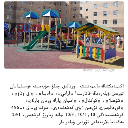
Фото: БҚО әкімдігі
اكىمدىكتىڭ مالىمەتىنشە، ورتالىق جىلۋ جۇيەسىنە قوسىلماعان
تۇرعىن ۇيلەردىڭ قاتارىندا «ارابي»، «ادينا»، «اق وتاۋ»،
«شۇعىلا»، «كوكتال»، «اسپان پارك ورمان پارك»،
«قورعالجىن» تۇرعىن ءۇي كەشەندەرى، سونداي-اق ە-496
كوشەسىندەگى 10, 10/1, 10/3 جانە وماروۆ كوشەسى، 23/1
مەكەنجايلارىنداعى تۇرعىن ۇيلەر بار.