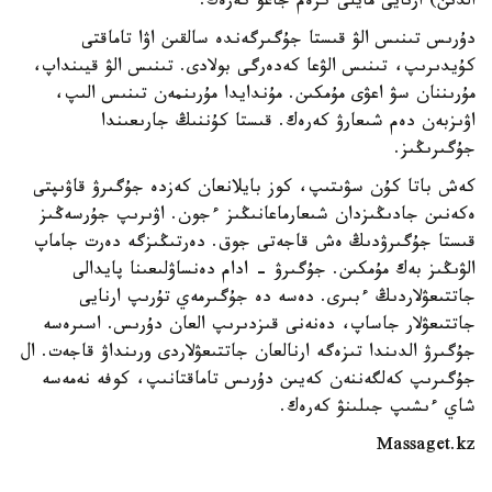
الدىن) ارنايى مايلى كرەم جاعۋ كەرەك.
دۇرىس تىنىس الۋ قىستا جۇگىرگەندە سالقىن اۋا تاماقتى
كۇيدىرىپ، تىنىس الۋعا كەدەرگى بولادى. تىنىس الۋ قيىنداپ،
مۇرىننان سۋ اعۋى مۇمكىن. مۇندايدا مۇرىنمەن تىنىس الىپ،
اۋىزبەن دەم شىعارۋ كەرەك. قىستا كۇننىڭ جارىعىندا
جۇگىرىڭىز.
كەش باتا كۇن سۋىتىپ، كوز بايلانعان كەزدە جۇگىرۋ قاۋىپتى
ەكەنىن جادىڭىزدان شىعارماعانىڭىز ءجون. اۋىرىپ جۇرسەڭىز
قىستا جۇگىرۋدىڭ ەش قاجەتى جوق. دەرتىڭىزگە دەرت جاماپ
الۋىڭىز بەك مۇمكىن. جۇگىرۋ - ادام دەنساۋلىعىنا پايدالى
جاتتىعۋلاردىڭ ءبىرى. دەسە دە جۇگىرمەي تۇرىپ ارنايى
جاتتىعۋلار جاساپ، دەنەنى قىزدىرىپ العان دۇرىس. اسىرەسە
جۇگىرۋ الدىندا تىزەگە ارنالعان جاتتىعۋلاردى ورىنداۋ قاجەت. ال
جۇگىرىپ كەلگەننەن كەيىن دۇرىس تاماقتانىپ، كوفە نەمەسە
شاي ءىشىپ جىلىنۋ كەرەك.
Massaget.kz