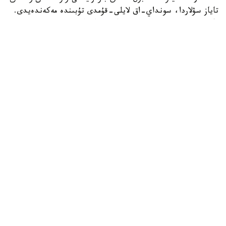
تاياز سۋلاردا، سونداي-اق لايلى-قۇمدى تۇبىندە مەكەندەيدى.
ول سۋ ەكوجۇيەسىنىڭ ەكولوگيالىق جاعدايىن كورسەتەتىن
ماڭىزدى ينديكاتورلاردىڭ ءبىرى سانالادى. ۇلۋ كولەمى جاعىنان
كىشكەنتاي بولعانىمەن، تابيعي ورتا ءۇشىن ماڭىزى زور. ول
ورگانيكالىق قالدىقتارمەن جانە ميكروسكوپيالىق بالدىرلارمەن
قورەكتەنىپ، سۋدىڭ تابيعي تازارۋىنا ىقپال ەتەدى. سونىمەن
قاتار بالىقتار مەن سۋ قۇستارى ءۇشىن قورەك تىزبەگىنىڭ
ماڭىزدى بولىگى بولىپ تابىلادى، دەپ اتاپ ءوتتى «اقجايىق»
مەملەكەتتىك تابيعي رەزەرۆاتىنىڭ قىزمەتكەرلەرى.
قوعام
باقىتجول كاكەش
اۆتور
21:09, 07 تامىز 2026