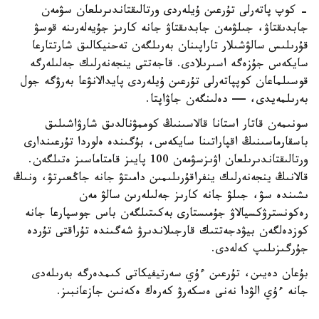
- كوپ پاتەرلى تۇرعىن ۇيلەردى ورتالىقتاندىرىلعان سۋمەن
جابدىقتاۋ، جىلۋمەن جابدىقتاۋ جانە كارىز جۇيەلەرىنە قوسۋ
قۇرىلىس سالۋشىلار تاراپىنان بەرىلگەن تەحنيكالىق شارتتارعا
سايكەس جۇزەگە اسىرىلادى. قاجەتتى ينجەنەرلىك جەلىلەرگە
قوسىلماعان كوپپاتەرلى تۇرعىن ۇيلەردى پايدالانۋعا بەرۋگە جول
بەرىلمەيدى، — دەلىنگەن جاۋاپتا.
سونىمەن قاتار استانا قالاسىنىڭ كوممۋنالدىق شارۋاشىلىق
باسقارماسىنىڭ اقپاراتىنا سايكەس، بۇگىندە ەلوردا تۇرعىندارى
ورتالىقتاندىرىلعان اۋىزسۋمەن 100 پايىز قامتاماسىز ەتىلگەن.
قالانىڭ ينجەنەرلىك ينفراقۇرىلىمىن دامىتۋ جانە جاڭعىرتۋ، ونىڭ
ىشىندە سۋ، جىلۋ جانە كارىز جەلىلەرىن سالۋ مەن
رەكونسترۋكسيالاۋ جۇمىستارى بەكىتىلگەن باس جوسپارعا جانە
كوزدەلگەن بيۋدجەتتىك قارجىلاندىرۋ شەگىندە تۇراقتى تۇردە
جۇرگىزىلىپ كەلەدى.
بۇعان دەيىن، تۇرعىن ءۇي سەرتيفيكاتى كىمدەرگە بەرىلەدى
جانە ءۇي الۋدا نەنى ەسكەرۋ كەرەك ەكەنىن جازعانبىز.