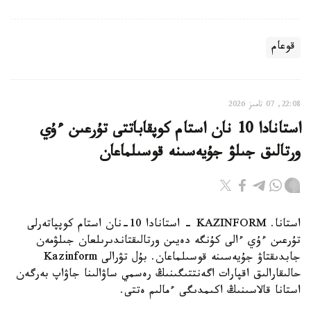
قوعام
22:08, 07 تامىز 2026
استانادا 10 نان استام كوپقاباتتى تۇرعىن ءۇي
ورتالىق جىلۋ جۇيەسىنە قوسىلماعان
استانا. KAZINFORM - استانادا 10-نان استام كوپپاتەرلى
تۇرعىن ءۇي ءالى كۇنگە دەيىن ورتالىقتاندىرىلعان جىلۋمەن
جابدىقتاۋ جۇيەسىنە قوسىلماعان. بۇل تۋرالى Kazinform
حالىقارالىق اقپارات اگەنتتىگىنىڭ رەسمي ساۋالىنا جاۋاپ بەرگەن
استانا قالاسىنىڭ اكىمدىگى ءمالىم ەتتى.