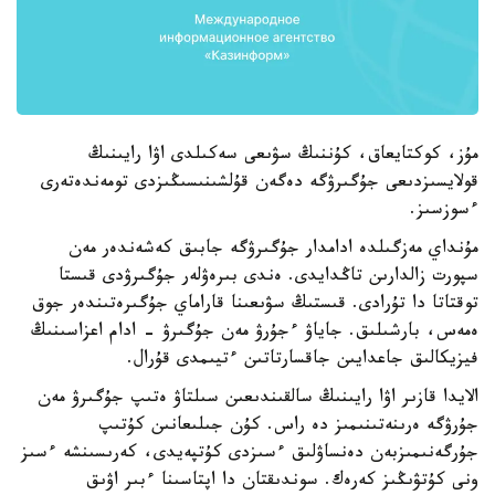
مۇز، كوكتايعاق، كۇننىڭ سۋىعى سەكىلدى اۋا رايىنىڭ
قولايسىزدىعى جۇگىرۋگە دەگەن قۇلشىنىسىڭىزدى تومەندەتەرى
ءسوزسىز.
مۇنداي مەزگىلدە ادامدار جۇگىرۋگە جابىق كەشەندەر مەن
سپورت زالدارىن تاڭدايدى. ەندى بىرەۋلەر جۇگىرۋدى قىستا
توقتاتا دا تۇرادى. قىستىڭ سۋىعىنا قاراماي جۇگىرەتىندەر جوق
ەمەس، بارشىلىق. جاياۋ ءجۇرۋ مەن جۇگىرۋ - ادام اعزاسىنىڭ
فيزيكالىق جاعدايىن جاقسارتاتىن ءتيىمدى قۇرال.
الايدا قازىر اۋا رايىنىڭ سالقىندىعىن سىلتاۋ ەتىپ جۇگىرۋ مەن
جۇرۋگە ەرىنەتىنىمىز دە راس. كۇن جىلىعانىن كۇتىپ
جۇرگەنىمىزبەن دەنساۋلىق ءسىزدى كۇتپەيدى، كەرىسىنشە ءسىز
ونى كۇتۋىڭىز كەرەك. سوندىقتان دا اپتاسىنا ءبىر اۋىق