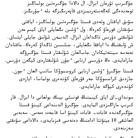
جۇگىرىپ تۇرعان ابزال. ال دالادا جۇگىرەتىن بولساڭىز
تومەندەگى كەڭەستەرىمىزدى قاپەرىڭىزگە ىلە ءجۇرىڭىز.
سۋىق اياقتان وتەدى قىستا جۇگىرەتىن بولساڭىز، اياقتى
سۋىقتان قورعاۋ كەرەك. ول ءۇشىن ىڭعايلى اياق كيىم مەن
شۇلىقتى دۇرىس تاڭداعان ابزال. الدىمەن شۇلىق جايلى ايتساق.
ش ۇلىقتىڭ دا اياققا ىڭعايلى، جىلىسىن تاڭداۋ كەرەك. ماقتادان
نەمەسە سينتەتيكادان جاسالعان شۇلىقتار قىستا جۇگىرۋگە
جارامايدى. ەڭ دۇرىسى ارنايى ءجۇن شۇلىقتاردى كيگەن دۇرىس.
قىستا جۇگىرۋ ءۇشىن ارنايى كروسسوۆكا ساتىپ العان ءجون.
جازدىق كراسسوۆكا جەر قۇرعاق كۇندەرى بولماسا، ايازدى
كۇندەرى كيۋگە جارامايدى.
سونداي-اق اياق كيىمنىڭ قونىشى بيىك بولعانى دا ابزال. قار
كىرىپ مازاڭىزدى المايدى. جۇگىرۋ الدىنداعى كيىنۋ قىستا
جۇگىرگەندە قابات- قابات كيىنۋ اسا قاجەت ەمەس. سەبەبى
العاشقى 10 مينۋتتا ادامنىڭ دەنەسى قىزبايدى، دالاداعى سۋىقتى
سەزىنەدى.