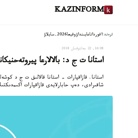
KAZINFORM
ترەند:
اقوردا
تاعايىنداۋ
وقيعا
2026-سايلاۋ
16:08, 22 جەلتوقسان 2018
استانا ت ج د: بالالارعا پيروتەحنيكا
استانا. قازاقپارات - استانا قالالىق ت ج د كوشەل
شاقىرادى، دەپ حابارلايدى قازاقپارات اكىمدىكتى