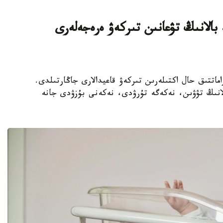
 بالانىڭ تۋعانىن تىركەۋ ەرەجەلەرى
ەتتەردە ازاماتتىق حال اكتىلەرىن تىركەۋ قاعيدالارى جاڭارتىلدى.
بالانىڭ تۋۋىن، نەكەگە تۇرۋدى، نەكەنى بۇزۋدى جانە