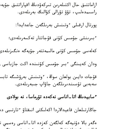
ازاماتتىق حال اكتىلەرىن تىركەۋدىڭ اقپاراتتىق جۇيە
راسىمدەلىپ، تۋۋ تۋرالى كۋالىك بەرىلەدى.
پورتال ارقىلى ءوتىنىش بەرىلگەن جاعدايدا:
ءبىرىنشى جۇمىس كۇنى قۇجاتتار تەكسەرىلەدى؛
كەلەسى جۇمىس كۇنى مالىمەتتەر جۇيەگە ەنگىزىلەدى
ودان كەيىنگى ءبىر جۇمىس كۇنىندە اكت جازباسى راس
قۇجات دايىن بولعان سوڭ، ءوتىنىش بەرۋشىگە تابىست
سەبەبى تۇسىندىرىلگەن جاۋاپ جىبەرىلەدى.
ءسابيدىڭ اتا-اناسى نەكەدە تۇرماسا، نە بولادى
جاڭارتىلعان قاعيدالاردا اكەلىكتى انىقتاۋ ءتارتىبى دە
ەگەر بالا دۇنيەگە كەلگەن كەزدە اتا-اناسى رەسمي نە