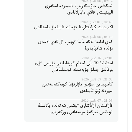
09:12, 08 تامىز 2026
شىڭداعى جاۋىنگەرلەر: ەلىمىزدە اسكەري
الپينيستەر قالاي دايارلانادى
08:40, 08 تامىز 2026
اكىمدىك گرانتتارىنا قۇجات قابىلداۋ باستالدى
08:10, 08 تامىز 2026
كەي ادامعا نەگە ماسا ءۇيىر، ال كەي ادامدى
مۇلدە شاقپايدى؟
22:08, 07 تامىز 2026
استانادا 10 نان استام كوپقاباتتى تۇرعىن ءۇي
ورتالىق جىلۋ جۇيەسىنە قوسىلماعان
21:30, 07 تامىز 2026
كاسپيدەن سۋدى تازارتۋعا كومەكتەسەتىن
سيرەك ۇلۋ تابىلدى
21:09, 07 تامىز 2026
قازاقستان ازاماتتارى ءۇشىن شەتەلدە بالانىڭ
تۋعانىن تىركەۋ ەرەجەلەرى وزگەردى