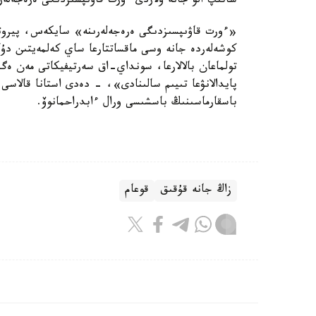
ساتىپ الۋ جانە ولاردى ءورت قاۋىپسىزدىگى ەرەجەلەرى
«ءورت قاۋىپسىزدىگى ەرەجەلەرىنە» سايكەس، پيروتەحن
تولماعان بالالارعا، سونداي-اق سەرتيفيكاتى مەن ە
پايدالانۋعا تىيىم سالىنادى»، - دەدى استانا قالاسى
باسقارماسىنىڭ باسشىسى ورال ءابدراحمانوۆ.
زاڭ جانە قۇقىق
قوعام