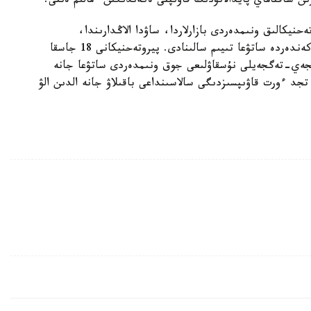
ن ساقتاماي پايدالانۋدىڭ قاۋىپتى ەكەندىگىن ءمالىم ەتتى.
يكالىق ونىمدەردى بازارلاردا، ساۋدا الاڭدارىندا،
كوشەلەردە جانە وسى ماقساتتارعا ساي كەلمەيتىن دۇكەندەردە ساتۋعا تىيىم سالىنادى. پيروتەحنيكانى 18 جاسقا
گجەي-تەگجەيلى نۇسقاۋلىعى جوق ونىمدەردى ساتۋعا جانە
 تجد ءورت قاۋىپسىزدىگى سالاسىنداعى باقىلاۋ جانە الدىن الۋ