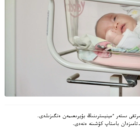
202 -جىلعى 30- شىلدەدە سىرتقى ىستەر ءمينيسترىنىڭ بۇيرىعىمەن ەنگىزىلدى.