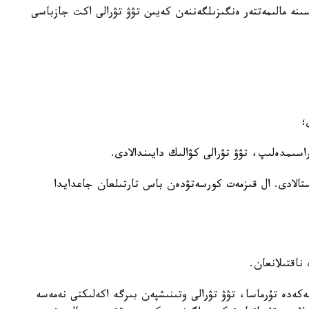
سىنە مالىمەتتەر ەنگىزىلگەننەن كەيىن تۋۋ تۋرالى اكت جازباسى
؛
ىمدەلىپ، تۋۋ تۋرالى كۋالىك دايىندالادى.
الادى. ال قىزمەت كورسەتۋدەن باس تارتىلعان جاعدايدا
 ناقتىلانعان.
كەدە تۇرماسا، تۋۋ تۋرالى وتىنىشپەن بىرگە اكەلىكتى نەمەسە