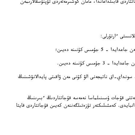
تتاردى قابىلداعاندا، مامان كوشىرمەلەردى تۇپنۇسقالارىمەن
انىستى ءارتۇرلى:
جۇمىس كۇنىنە دەيىن؛
ۇمىس كۇنىنە دەيىن.
سونداي-اق ناتيجەنى الۋ كۇنى مەن ۋاقىتى پايدالانۋشىنىڭ
جەتتى قۇجات ۇسىنىلماسا نەمەسە قۇجاتتاردىڭ ءبىرىنىڭ
بايدى. كەمشىلىكتەر تۇزەتىلگەننەن كەيىن قۇجاتتاردى قايتا