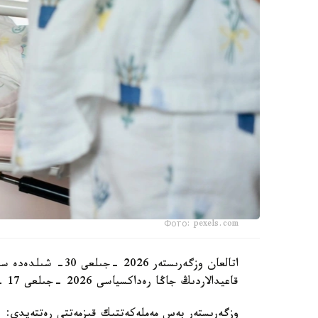
Фото: pexels.com
اتالعان وزگەرىستەر 6
قاعيدالاردىڭ جاڭا رەداكسياسى 2026 -جىلعى 17 -تامىزدان باستاپ كۇشىنە ەنەدى.
وزگەرىستەر بەس مەملەكەتتىك قىزمەتتى رەتتەيدى: