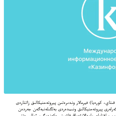
اي، كورەيا) فيرمالار وندىرەتىن پيروتەحنيكالىق زاتتاردى
رلەرى پيروتەحنيكالىق ونىمدەردى بەلگىلەنبەگەن جەردەن