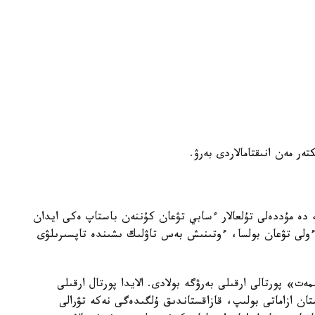
كتەر مەن انىقتامالاردى بەرۋ.
 دە مۇددەلى تۇلعالار ءسابي تۋعان كۇننەن باستاپ ەكى ايدان
لى تۋعان بولسا، ءوتىنىش بەس تاۋلىك ىشىندە تاپسىرىلۋى
ت» پورتالى ارقىلى بەرۋگە بولادى. الايدا پورتال ارقىلى
ان ازاماتى بولىپ، قازاقستاندىق ۇلگىدەگى نەكە تۋرالى