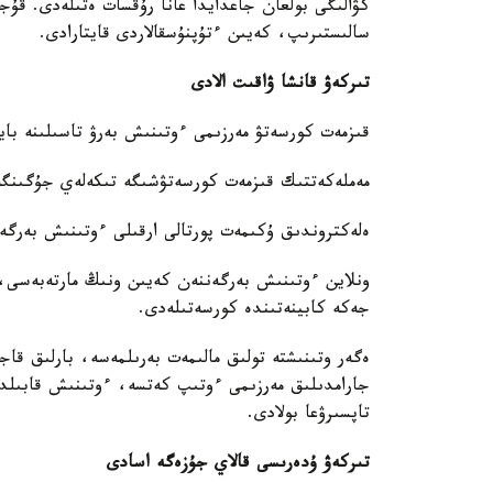
كۋالىگى بولعان جاعدايدا عانا رۇقسات ەتىلەدى. قۇجا
سالىستىرىپ، كەيىن ءتۇپنۇسقالاردى قايتارادى.
تىركەۋ قانشا ۋاقىت الادى
قىزمەت كورسەتۋ مەرزىمى ءوتىنىش بەرۋ تاسىلىنە بايل
مەملەكەتتىك قىزمەت كورسەتۋشىگە تىكەلەي جۇگىنگەن جاعدايدا - 5 
ەلەكتروندىق ۇكىمەت پورتالى ارقىلى ءوتىنىش بەرگەن جاعدايدا - 3 ج
ونلاين ءوتىنىش بەرگەننەن كەيىن ونىڭ مارتەبەسى، 
جەكە كابينەتىندە كورسەتىلەدى.
ەگەر وتىنىشتە تولىق مالىمەت بەرىلمەسە، بارلىق قا
جارامدىلىق مەرزىمى ءوتىپ كەتسە، ءوتىنىش قابىلدان
تاپسىرۋعا بولادى.
تىركەۋ ۇدەرىسى قالاي جۇزەگە اسادى