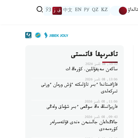
الداۋ
KZ
QZ
РУ
EN
中文
ق ز
ЎЗ
تاقىرىپقا قاتىستى
15:12, 08 تامىز 2026
ساكەن سەيفۋللين. كۇرەڭ ات
13:06, 08 تامىز 2026
قازاقستاندا ءبىر تاۋلىكتە ءۇش ورمان ءورتى
تىركەلدى
11:06, 08 تامىز 2026
فاريزانىڭ ەڭ سوڭعى ءبىر شۋماق ولەڭى
09:43, 08 تامىز 2026
جالاڭداعان جالىنمەن ەندى قۇلتەمىرلەر
كۇرەسەدى