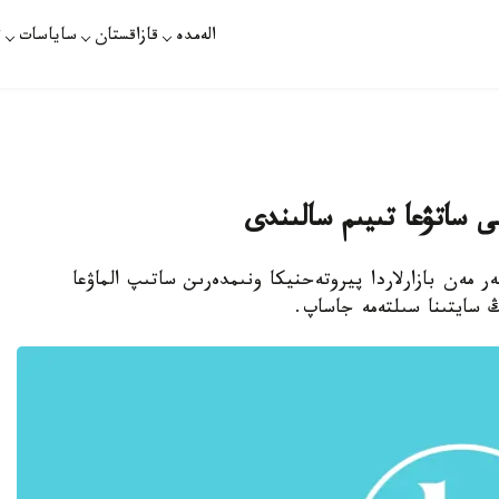
الەمدە
قازاقستان
ساياسات
ت
نى ساتۋعا تىيىم سالىندى
ەر مەن بازارلاردا پيروتەحنيكا ونىمدەرىن ساتىپ الماۋعا
ڭ سايتىنا سىلتەمە جاساپ.