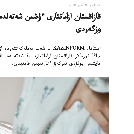
21:09, 07 تامىز 2026
قازاقستان ازاماتتارى ءۇشىن شەتەلدە
وزگەردى
استانا. KAZINFORM - شەت مەملەك
جاڭا نورمالار قازاقستان ازاماتتارىنىڭ شەتەلدە 
قايتىس بولۋدى تىركەۋ ءتارتىبىن قامتيدى.