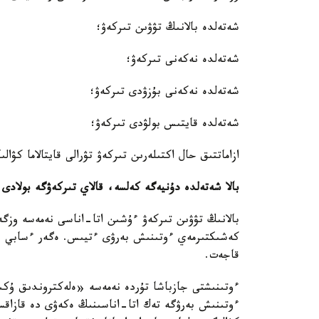
شەتەلدە بالانىڭ تۋۋىن تىركەۋ؛
شەتەلدە نەكەنى تىركەۋ؛
شەتەلدە نەكەنى بۇزۋدى تىركەۋ؛
شەتەلدە قايتىس بولۋدى تىركەۋ؛
ازاماتتىق حال اكتىلەرىن تىركەۋ تۋرالى قايتالاما كۋالى
بالا شەتەلدە دۇنيەگە كەلسە، قالاي تىركەۋگە بولادى
بالانىڭ تۋۋىن تىركەۋ ءۇشىن اتا-اناسى نەمەسە وزگە
كەشىكتىرمەي ءوتىنىش بەرۋى ءتيىس. ەگەر ءسابي ءو
قاجەت.
ءوتىنىشتى جازباشا تۇردە نەمەسە «ەلەكتروندىق ۇكىمە
ءوتىنىش بەرۋگە تەك اتا-اناسىنىڭ ەكەۋى دە قازاقست