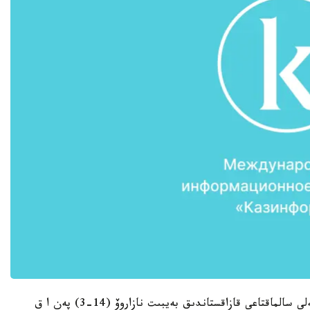
كەشتىڭ ايتۋلى جەكپە-جەكتەرىنىڭ ءبىرى 69,9 كەلى سالماقتاعى قازاقستاندىق بەيبىت نازاروۆ (14-3) پەن ا ق