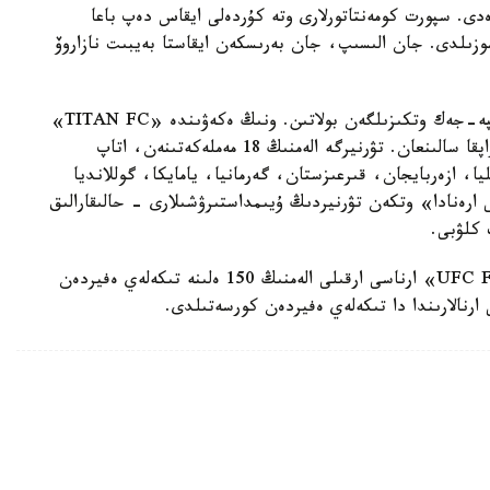
ارتين براۋننىڭ (12-5) ايقاسى ەدى. سپورت كومەنتاتورلارى وتە كۇردەلى ايقاس دەپ باعا
ەك 5 راۋندقا، ياعني 25 مينۋتقا سوزىلدى. جان الىسىپ، جان بەرىسكەن ايقاستا بەيبىت نازاروۆ
ايتا كەتسەك، اتالمىش تۋرنير اياسىندا بىرنەشە جەكپە-جەك وتكىزىلگەن بولاتىن. ونىڭ ەكەۋىندە «TITAN FC»
تۇجىرىمى بويىنشا الەم چەمپيوندارىنىڭ بەلدىگى ساراپقا سالىنعان. تۋرنيرگە الەمنىڭ 18 مەملەكەتىنەن، اتاپ
يا، ازەربايجان، قىرعىزستان، گەرمانيا، يامايكا، گوللانديا
 ارەنادا» وتكەن تۋرنيردىڭ ۇيىمداستىرۋشىلارى - حالىقارالىق
اتالعان ءىس-شارانى ا ق ش- تىڭ «UFC FIGHT PASS» ارناسى ارقىلى الەمنىڭ 150 ەلىنە تىكەلەي ەفيردەن
رنالارىندا دا تىكەلەي ەفيردەن كورسەتىلدى.