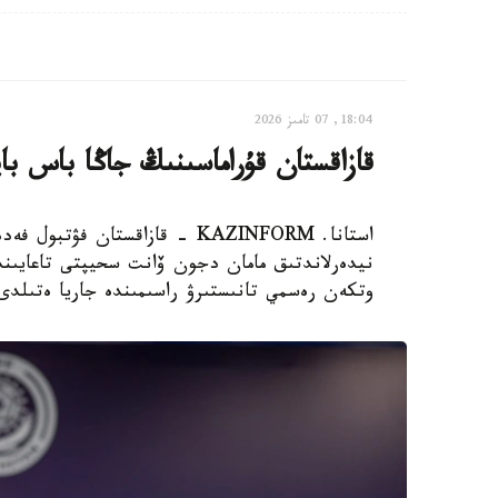
18:04, 07 تامىز 2026
قازاقستان قۇراماسىنىڭ جاڭا باس با
استانا. KAZINFORM - قازاقستان
نيدەرلاندتىق مامان دجون ۆانت سحيپتى تاعايىندا
وتكەن رەسمي تانىستىرۋ راسىمىندە جاريا ەتىلدى