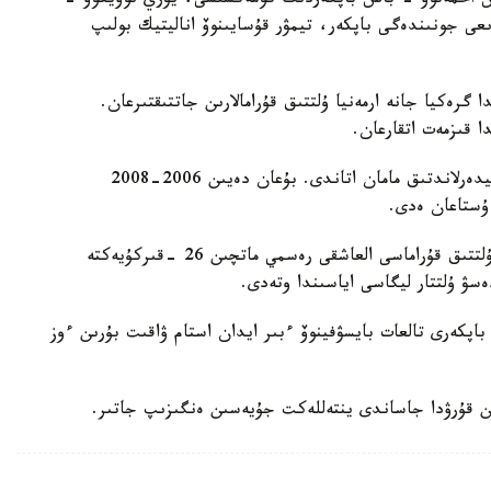
دوس احمەتوۆ - باس باپكەردىڭ كومەكشىسى، يۋري نوۆيكوۆ -
ىعى جونىندەگى باپكەر، تيمۋر قۇسايىنوۆ اناليتيك بولىپ
گرەكيا جانە ارمەنيا ۇلتتىق قۇرامالارىن جاتتىقتىرعان.
ا قىزمەت اتقارعان.
ول قازاقستان ۇلتتىق قۇراماسىن باسقارعان ەكىنشى نيدەرلاندتىق مامان اتاندى. بۇعان دەيىن 2006-2008
 ۇستاعان ەدى.
دجون ۆانت سحيپ جەتەكشىلىك ەتەتىن قازاقستان ۇلتتىق قۇراماسى العاشقى رەسمي ماتچىن 26 -قىركۇيەكتە
ەسۋ ۇلتتار ليگاسى اياسىندا وتەدى.
اپكەرى تالعات بايسۋفينوۆ ءبىر ايدان استام ۋاقىت بۇرىن ءوز
ن قۇرۋدا جاساندى ينتەللەكت جۇيەسىن ەنگىزىپ جاتىر.