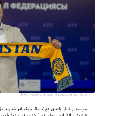
Фото: Казахстанская федерация футбола
سونىمەن قاتار ۇلتتىق قۇرامانىڭ باپكەرلەر شتابىنا