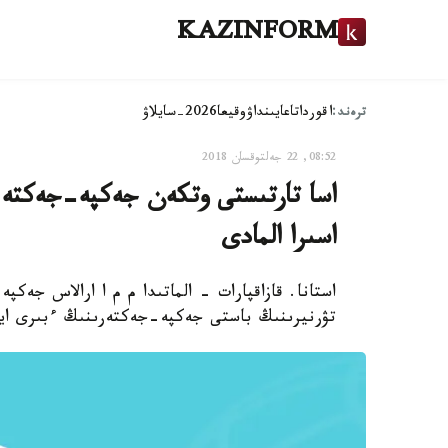
KAZINFORM
ترەند:
اقوردا
تاعايىنداۋ
وقيعا
2026-سايلاۋ
08:52, 22 جەلتوقسان 2018
اسا تارتىستى وتكەن جەكپە-جەكتە بە
اسىرا المادى
تۋرنيرىنىڭ باستى جەكپە-جەكتەرىنىڭ ءبىرى اياق