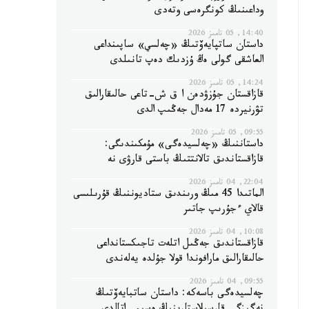
وداعىنىڭ كونگرەسى وتەدى
14:40, 05 تامىز 2026
داستان ساتپايەۆتىڭ «چەلسي» ساپىنداعى
العاشقى گولى ەڭ ۇزدىك دەپ تانىلدى
14:24, 05 تامىز 2026
قازاقستان جۇزۋدەن ا ق ش-تاعى حالىقارالىق
تۋرنيردە 17 مەدال جەڭىپ الدى
09:55, 05 تامىز 2026
داستاننىڭ «چەلسيدەگى» مۇمكىندىگى:
قازاقستاندىق تالانتتىڭ باستى قارۋى نە
22:04, 04 تامىز 2026
الماتىدا 45 مىڭ ورىندىق ستاديوننىڭ قۇرىلىسى
قالاي ءجۇرىپ جاتىر
10:08, 04 تامىز 2026
قازاقستاندىق جەڭىل اتلەت تاجىكستانداعى
حالىقارالىق مارافوندا قولا جۇلدە يەلەندى
09:55, 04 تامىز 2026
چەلسيدەگى باسەكە: داستان ساتبايەۆتىڭ