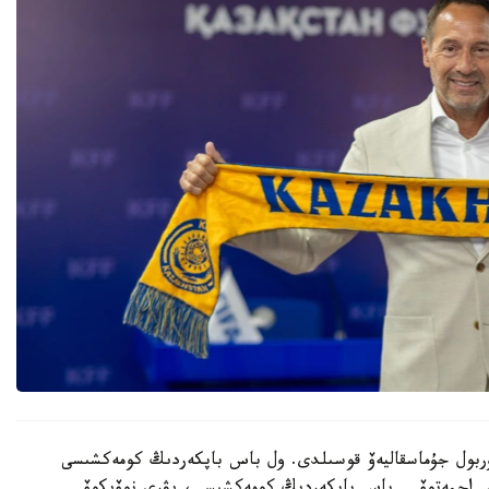
 نۇربول جۇماسقاليەۆ قوسىلدى. ول باس باپكەردىڭ كومەكشىسى