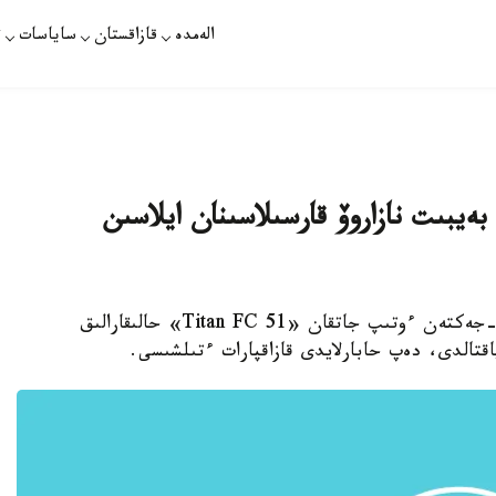
الەمدە
قازاقستان
ساياسات
ت
يبىت نازاروۆ قارسىلاسىنان ايلاسىن
استانا. قازاقپارات - الماتىدا م م ا ارالاس جەكپە-جەكتەن ءوتىپ جاتقان «Titan FC 51» حالىقارالىق
تالدى، دەپ حابارلايدى قازاقپارات ءتىلشىسى.