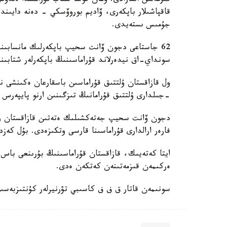
قىزمەتىن اتقارادى. وعان قوسا شتاب قۇرامىندا ەل
قاقپاشىلار باپكەرى، ۆاديم بوروۆسكي - دەنە دايىند
جۇمىس ىستەيدى.
62 جاستاعى دجون ۆانت سحيپ باپكەرلىك مانسابىندا 
سونداي-اق نيدەرلاند قۇراماسىنىڭ باپكەرلەر شتابىند
-جىلدارى ۇلتتىق قۇرامانىڭ تىزگىنىن ارنو پايپەرس
فارەر ارالدارى قۇراماسىنا قارسى وتكىزەدى. بۇل كەزد
ايتا كەتەيىك، قازاقستان قۇراماسىنىڭ بۇرىنعى باس ب
ەركىمەن قىزمەتىنەن كەتكەن ەدى.
سونىمەن قاتار ق ف ف كاسىبي تۋرنيرلەر كۇنتىزبەسى