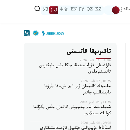
الداۋ
KZ
QZ
РУ
EN
中文
ق ز
ЎЗ
تاقىرىپقا قاتىستى
18:04, 07 تامىز 2026
قازاقستان قۇراماسىنىڭ جاڭا باس باپكەرىن
تانىستىرىلدى
08:55, 07 تامىز 2026
جانىبەك ءالىمحان ۇلى ا ق ش-قا بارۋعا
دايىندالىپ جاتىر
11:55, 06 تامىز 2026
شىمكەنتتە الەم چەمپيونى اتانعان جاس بالۋانعا
كولىك سىيلادى
22:05, 05 تامىز 2026
استانادا ەۋروپالىق فۋتبول قاۋىمداستىقتارى