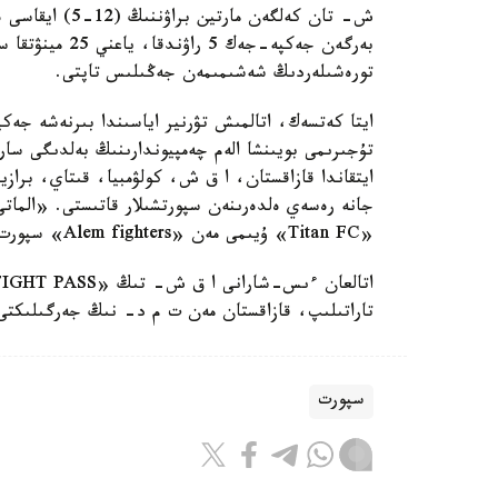
ش- تان كەلگەن م
بەرگەن جەكپە-ج
تورەشىلەردىڭ شەشىمىمەن جەڭىلىس تاپتى.
ايتقاندا قازاقستان، ا ق ش، كولۋمبيا، قىتاي، برازيل
جانە رەسەي ەلدەرىنەن سپورتشىلار قاتىستى. «الماتى
«Titan FC» ۇيىمى مەن «Alem fighters» سپورت كلۋبى.
تاراتىلىپ، قازاقستان مەن ت م د- نىڭ جەرگىلىكتى ا
سپورت