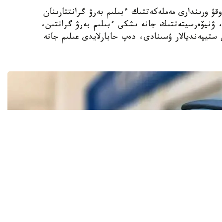
ىڭ جوعارى وقۋ ورىندارى مەملەكەتتىك ءبىلىم بەرۋ گرانتتارىنان
استام رەكتورلىق، ۋنيۆەرسيتەتتىك جانە ىشكى ءبىلىم بەرۋ گرانتىن،
ستيپەنديالار ۇسىنادى، دەپ حابارلايدى عىلىم جانە