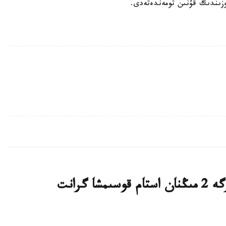
وزىندىك قۇنىن تومەندەتەدى.
قازاقستاندىق ج و و- لار تالاپكەرلەرگە 2 مىڭنان استام قوسىمشا گرانت