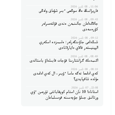
11:06, 08 تامىز 2026
فاريزانىڭ ەڭ سوڭعى ءبىر شۋماق ولەڭى
09:43, 08 تامىز 2026
جالاڭداعان جالىنمەن ەندى قۇلتەمىرلەر
كۇرەسەدى
09:12, 08 تامىز 2026
شىڭداعى جاۋىنگەرلەر: ەلىمىزدە اسكەري
الپينيستەر قالاي دايارلانادى
08:40, 08 تامىز 2026
اكىمدىك گرانتتارىنا قۇجات قابىلداۋ باستالدى
08:10, 08 تامىز 2026
كەي ادامعا نەگە ماسا ءۇيىر، ال كەي ادامدى
مۇلدە شاقپايدى؟
22:08, 07 تامىز 2026
استانادا 10 نان استام كوپقاباتتى تۇرعىن ءۇي
ورتالىق جىلۋ جۇيەسىنە قوسىلماعان