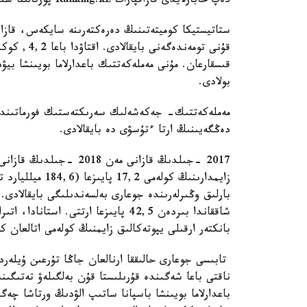
دەپ حابارلايدى قازاقپارات Ranking.kz پورتالىنا سىلتەمە جاساپ.
ستاتيستيكا كوميتەتىنىڭ دەرەكتەرىنە سايكەس، قازاقست
قىسقارعان. مۇنى مەملەكەتتىك باعدارلاما بويىنشا بي
بولادى.
مەملەكەتتىك- جەكەشەلىك سەرىكتەستىك فورماتىنداع
دەڭگەيىنىڭ ارتا ءتۇسۋى دە بايقالادى.
2017 -جىلدىڭ قازانى مەن 
زايمدارىنىڭ كولە
بارلىق وڭىرلەرىندە جوعارى بەلسەندىلىگى بايقالادى. 
شاققاندا بىردەن 42,5 پايىزعا ارتتى.
بانكتەر ارقىلى يپوتەكالىق زايمنىڭ كولەمى اتالعان كەزەڭدە 25 پايىزع
تابىسى جوعارى حالىققا ارنالعان جاڭا تۇرعىن ۇيلە
ناقتى باعا شەگىندە قۇرىلىستا قۇن بەلگىلەۋ تەتىگى
باعدارلاما بويىنشا باسپانا ساتىپ الۋدىڭ ورتاشا چەگ