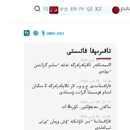
الداۋ
KZ
QZ
РУ
EN
中文
ق ز
ЎЗ
تاقىرىپقا قاتىستى
17:51, 08 تامىز 2026
اكىمدىكتەر تالاپكەرلەرگە نەشە ءبىلىم گرانتىن
ءبولدى
16:38, 08 تامىز 2026
قازاقستاندىق ج و و- لار تالاپكەرلەرگە 2 مىڭنان
استام قوسىمشا گرانت ۇسىنادى
15:12, 08 تامىز 2026
ساكەن سەيفۋللين. كۇرەڭ ات
13:06, 08 تامىز 2026
قازاقستاندا ءبىر تاۋلىكتە ءۇش ورمان ءورتى
تىركەلدى