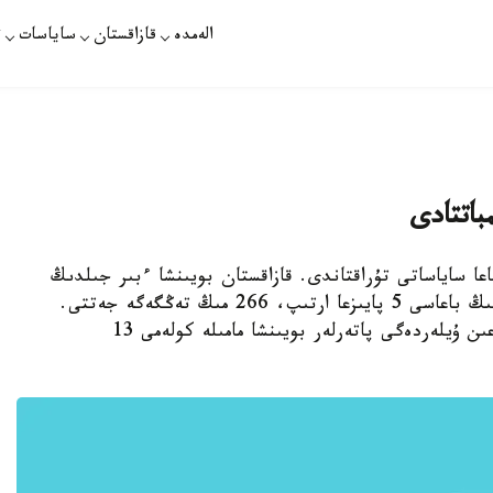
الەمدە
قازاقستان
ساياسات
ت
باتتادى
باعا ساياساتى تۇراقتاندى. قازاقستان بويىنشا ءبىر جىلدىڭ
ىشىندە جاڭا سالىعان پاتەرلەردىڭ شارشى مەترىنىڭ باعاسى 5 پايىزعا ارتىپ، 266 مىڭ تەڭگەگە جەتتى.
بۇعان قوسا، اتالعان كەزەڭدەگى كوپقاباتتى تۇرعىن ۇيلەردەگى پاتەرلەر بويىنشا مامىلە كولەمى 13