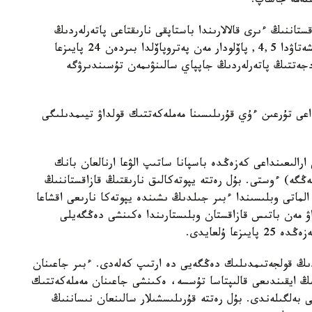
اننىڭ ءىرى قالالارىندا باستاپقى نارىقتاعى پاتەرلەردىڭ
قۇنى تومەندەگەنى بايقالادى. اقتاۋدا باعا 4,2, كوكشەتاۋدا 4,5, پاۆلودار مەن پەتروپاۆلدا بىردەن 24 پايىزعا
ۋدجەتتىڭ پاتەرلەردىڭ جاپپاي سالىنۋىمەن تۇسىندىرۋگە
ى تۇرعىن ءۇي قۇرىلىسىنا مەملەكەتتىك قولداۋ تيىمدىلىگى
2018 -جىلدىڭ قازانى ارالىعىنداعى كەزەڭدە باسپانا ساتىپ الۋعا ارنالعان بانك
مى 17,2 پايىزعا (184,6 ميلليارد تەڭگە) ءوستى. بۇل رەتتە يپوتەكالىق نارىقتىڭ قازاقستاننىڭ
الماتى وبلىسىندا ءبىر جىلدىڭ ىشىندە يپوتەكا نارىعى اقشاعا
 استانادا، اتىراۋ مەن باتىس قازاقستان وبلىستارىندا ەكىنشى دەڭگەيلى
ا ۇلعايدى.
ردىڭ قولجەتىمدىلىك دەڭگەيى دە ارتىپ كەلەدى. ءبىر جاعىنان
نىڭ ايقىندىعى قالىپتاسا تۇسسە، ەكىنشى جاعىنان مەملەكەتتىك
ى بەلگىلەندى. بۇل رەتتە قۇرىلىسشىلار سالىنعان نىساننىڭ