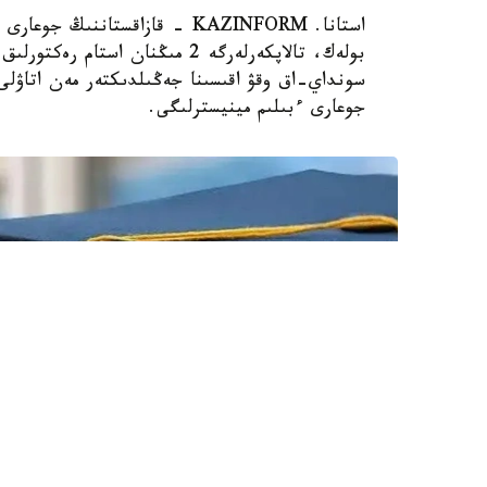
استانا. KAZINFORM - قازاقستانن
بولەك، تالاپكەرلەرگە 2 مىڭنان 
سونداي-اق وقۋ اقىسىنا جەڭىلدىكتەر مەن اتاۋلى 
جوعارى ءبىلىم مينيسترلىگى.