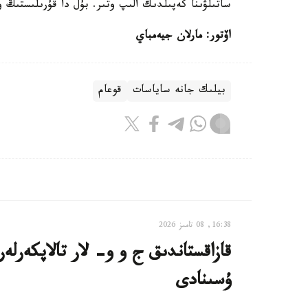
ساتىلۋىنا كەپىلدىك الىپ وتىر. بۇل دا قۇرىلىستىڭ 
اۆتور: مارلان جيەمباي
بيلىك جانە ساياسات
قوعام
16:38, 08 تامىز 2026
ۇسىنادى