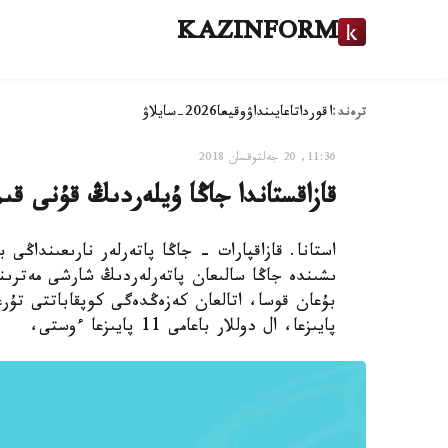
KAZINFORM
ترەند:
اقوردا
تاعايىنداۋ
وقيعا
2026-سايلاۋ
11:36, 20 جەلتوقسان 2018
قازاقستاندا جاڭا ۇيلەردىڭ قۇنى قىم
استانا. قازاقپارات - جاڭا پاتەرلەر نارىعىنداڭى 
پايىزعا، ال دوللار باعامى 11 پايىزعا ءوستى،