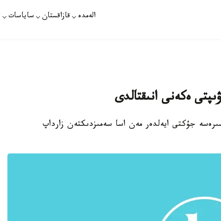
الەمدە
قازاقستان
ساياسات
ت
ىپتى ەكەنى انىقتالدى
اسىرەسە جۇكتى ايەلدەر مەن اسا سەمىزدىكتەن زارداپ