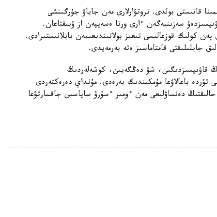
مىنا قاتىستى بولدى. تروتۋارلارى مەن جاياۋ جۇرگىنشى
اۋىپسىزدەۋ سەزىنبەگەن ءارى ورتا ەسەپپەن از ۇيىقتاعان.
پەن كولىك قوزعالىسى تىعىز بولاتىندىعىمەن بايلانىستىرادى.
لىق جايلىلىقتى قامتاماسىز ەتە بەرمەيدى.
ردىڭ قاۋىپسىزدىگىن، شۋ دەڭگەيىن، كوشەلەردىڭ
تتى تۇردە باعالاۋعا مۇمكىندىك بەرەدى. مۇنداي دەرەكتەردى
ۋ حالىقتىڭ دەنساۋلىعى مەن ءومىر ءسۇرۋ ساپاسىن جاقسارتۋعا