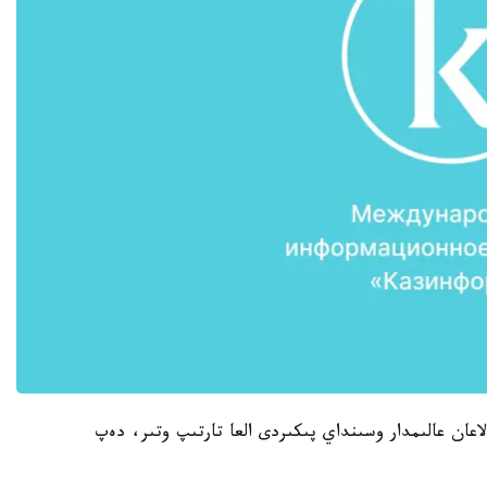
جۋرنالىنا ماقالا جاريالاعان عالىمدار وسىنداي پىكىردى العا تارتىپ وتىر، دەپ