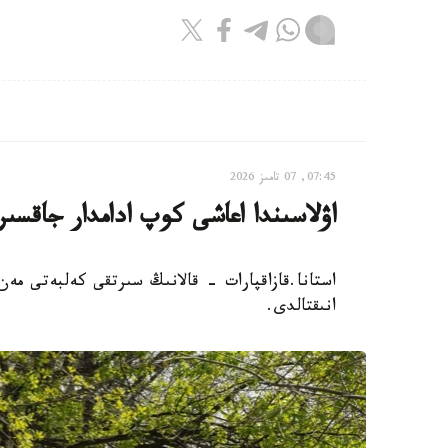
07:45, 07 تامىز 2026
اۋلاسىندا اعاشى كوپ ادامدار جاقسىر
استانا.قازاقپارات - قالانىڭ سىرتقى كەلبەتى مەن
انىقتالدى.