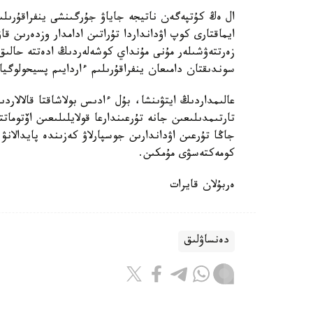
ال ەڭ كۇتپەگەن ناتيجە جاياۋ جۇرگىنشى ينفراقۇرىلى
ايماقتارى كوپ اۋدانداردا تۇراتىن ادامدار وزدەرىن ق
زەرتتەۋشىلەر مۇنى مۇنداي كوشەلەردىڭ ادەتتە حالىق 
سوندىقتان دامىعان ينفراقۇرىلىم ءاردايىم پسيحولوگيا
عالىمداردىڭ ايتۋىنشا، بۇل ءادىس بولاشاقتا قالالا
تارتىمدىلىعىن جانە تۇرعىندارعا قولايلىلىعىن اۆتوما
جاڭا تۇرعىن اۋداندارىن جوسپارلاۋ كەزىندە پايدالان
كومەكتەسۋى مۇمكىن.
ەربۇلان قايرات
دەنساۋلىق