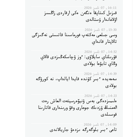
16:11, 07 تامىز 2026
قىزىل كىتاپقا ەنگەن ەكى ارقاردى زاڭسىز
اۋلاعاندار ۇستالدى
15:30, 07 تامىز 2026
وسى جىلعى مەكتەپ فورماسىنا قاتىستى نەگىزگى
تالاپتار قانداي
14:52, 07 تامىز 2026
قۇرىلتاي سايلاۋى: ءوز ۋچاسكەڭىزدى قالاي
وڭاي تابۋعا بولادى
14:39, 07 تامىز 2026
سەمەيدە ءبىر كۇندە قايدا ايالداپ، نە كورۋگە
بولادى
14:23, 07 تامىز 2026
ەلىمىزدەگى بەس ۋنيۆەرسيتەت العاش رەت
الەمنىڭ ۇزدىك جوعارى وقۋ ورىندارى قاتارىنا
قوسىلدى
14:09, 07 تامىز 2026
تاعى ءبىر بلوگەرگە ىزدەۋ جاريالاندى