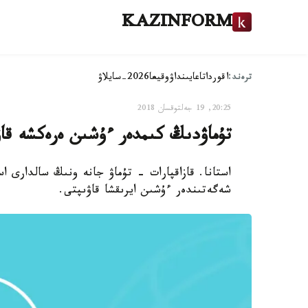
KAZINFORM
ترەند:
اقوردا
تاعايىنداۋ
وقيعا
2026-سايلاۋ
20:25, 19 جەلتوقسان 2018
تۇماۋدىڭ كىمدەر ءۇشىن ەرەكشە قاۋ
استانا. قازاقپارات - تۇماۋ جانە ونىڭ سالدارى 
شەگەتىندەر ءۇشىن ايرىقشا قاۋىپتى.