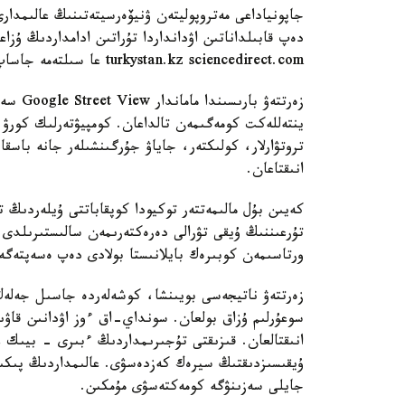
جاپونياداعى مەتروپوليتەن ۋنيۆەرسيتەتىنىڭ عالىمدا
دەپ قابىلداناتىن اۋدانداردا تۇراتىن ادامداردىڭ ۇزا
turkystan.kz sciencedirect.com عا سىلتەمە جاساپ.
ينتەللەكت كومەگىمەن تالداعان. كومپيۋتەرلىك كورۋ 
تروتۋارلار، كولىكتەر، جاياۋ جۇرگىنشىلەر جانە باسقا د
انىقتاعان.
تۇرعىننىڭ ۇيقى تۋرالى دەرەكتەرىمەن سالىستىرىلدى.
ورتاسىمەن كوبىرەك بايلانىستا بولادى دەپ ەسەپتەگە
زەرتتەۋ ناتيجەسى بويىنشا، كوشەلەردە جاسىل جەلەك 
سوعۇرلىم ۇزاق بولعان. سونداي-اق ءوز اۋدانىن قاۋىپ
انىقتالعان. قىزىقتى تۇجىرىمداردىڭ ءبىرى - بيىك عيم
ۇيقىسىزدىقتىڭ سيرەك كەزدەسۋى. عالىمداردىڭ پىكىرى
جايلى سەزىنۋگە كومەكتەسۋى مۇمكىن.