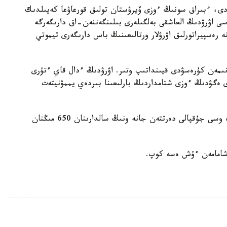
دى، ءبىراق سونىڭ ءوزى ۆيرۋستان تولىق قورعاۋعا كەپىلدىك
وسى اۋرۋدىڭ العاشقى بەلگىلەرى بىلىنگەننەن-اق دارىگەرگە
رەسپيراتورلىق اۋرۋلار ورتالىعىنىڭ باس دارىگەرى تيموتي
ىمەن كۇرەسۋدى قيىنداتىپ وتىر. اۋرۋدىڭ ءدال قاي ءتۇرى
رى ەگۋدىڭ ءوزى شتامداردىڭ بارلىعىنا بىردەي يممۋنيتەت
د د س ۇ دەرەكتەرىنە سۇيەنسەك، بىلتىردىڭ وزىندە وسى جۇقپالى دەرتتەن جانە ونىڭ سالدارىنان 650 مىڭنان