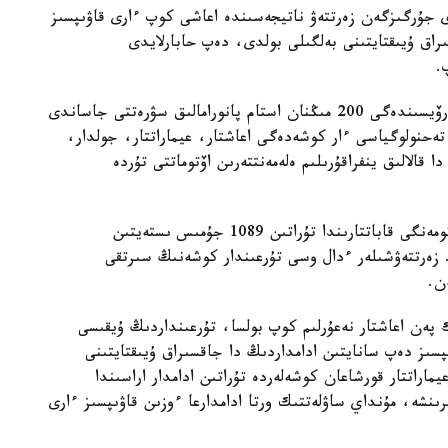
رى جۇرگىزگەن زەرتتەۋ ناتيجەسىندە اعاشى كوپ ءارى قاۋىپسىز
عىراق ۇيىقتايتىنى بەلگىلى بولدى، دەپ حابارلايدى
زەرتتەۋ بارىسىندا ماماندار Google Street View سەرۆيسىندەگى 200 مىڭنان استام پانورامالىق سۋرەتتى جاساندى
تەحنولوگياسى ءار كوشەدەگى اعاشتار، عيماراتتار، جولدار،
ا قالالىق ينفراقۇرىلىم ەلەمەنتتەرىن اۆتوماتتى تۇردە
كەيىن بۇل مالىمەتتەر توكيودا كوپقاباتتى ۇيلەردىڭ تومەنگى قاباتتارىندا تۇراتىن 1089 جۇمىس ىستەيتىن
 زەرتتەۋشىلەر ءدال وسى تۇرعىندار كوشەنىڭ سىرتقى
ن.
پەن اعاشتار نەعۇرلىم كوپ بولسا، تۇرعىنداردىڭ ۇيقىسى
سىز دەپ سانايتىن ادامداردىڭ دا جاقسىراق ۇيىقتايتىنى
اراتتار قورشاعان كوشەلەردە تۇراتىن ادامدار اراسىندا
نشە، مۇنداي ساۋلەتتىك ورتا ادامدارعا ءوزىن قاۋىپسىز ءارى