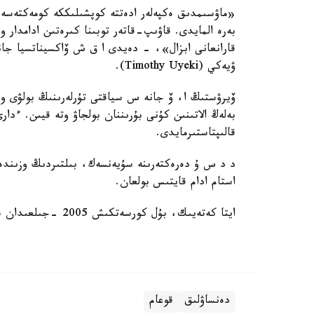
«ماۋسىمدىق ەكپەلەر ادەتتە كوپشىلىككە كومەكتەسە
بەرە المايدى. قاۋىپ-قاتەر توبىنا كىرەتىن ادامدار 
قارانعانى ابزال»، - دەيدى ا ق ش ۆاكسيناتسيا جانە 
ۋيەكي (Timothy Uyeki).
ۆيرۋستىڭ ا، ۆ جانە س سياقتى تۇرلەرىنىڭ بولۋى ون
بەلەڭ الاتىنىن كۇنى بۇرىننان بولجاۋ وتە قيىن. ءدا
قالىپتاستىرمايدى.
استام ادام قايتىس بولعان.
ايتا كەتەيىك، بۇل كورسەتكىش 2005 -جىلعىدان شامامەن ءۇش ەسە كوپ.
دەنساۋلىق
قوعام