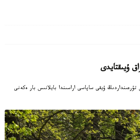
اق ۇيىقتايدى
 تۇرعىنداردىڭ ۇيقى ساپاسى اراسىندا بايلانىس بار ەكەنى