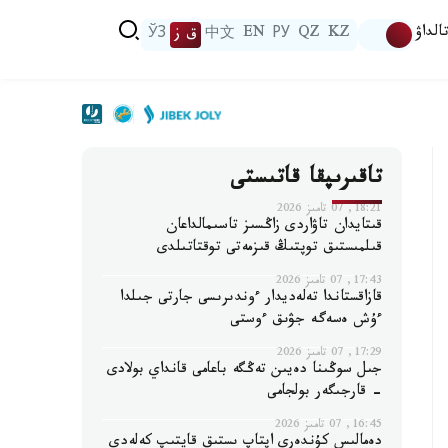
الداۋ
KZ
QZ
РУ
EN
中文
ق ز
ЎЗ
تاقىرىپقا قاتىستى
18:21, 07 تامىز 2026
قىتايدان تاۋاردى زاڭسىز تاسىمالداعان
قىلمىستىق توپتىڭ قىزمەتى توقتاتىلدى
17:43, 07 تامىز 2026
قازاقستاندا تەلەديدار ءوندىرىسى جارتى جىلدا
ءۇش ەسەگە جۋىق ءوستى
17:29, 07 تامىز 2026
جىل سوڭىنا دەيىن تەڭگە باعامى قانداي بولادى
- قارجىگەر بولجامى
16:45, 07 تامىز 2026
دەمالىس كۇندەرى اپتاپ ىستىق قايتىپ كەلەدى