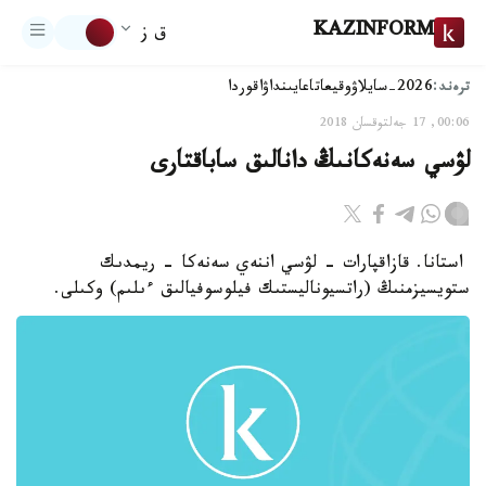
KAZINFORM
ق ز
ترەند:
2026-سايلاۋ
وقيعا
تاعايىنداۋ
اقوردا
00:06, 17 جەلتوقسان 2018
لۋسي سەنەكانىڭ دانالىق ساباقتارى
استانا. قازاقپارات - لۋسي اننەي سەنەكا - ريمدىك
ستويسيزمنىڭ (راتسيوناليستىك فيلوسوفيالىق ءىلىم) وكىلى.