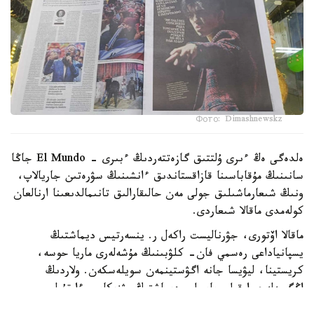
Фото: Dimashnewskz
ەلدەگى ەڭ ءىرى ۇلتتىق گازەتتەردىڭ ءبىرى - El Mundo جاڭا
سانىنىڭ مۇقاباسىنا قازاقستاندىق ءانشىنىڭ سۋرەتىن جاريالاپ،
ونىڭ شىعارماشىلىق جولى مەن حالىقارالىق تانىمالدىعىنا ارنالعان
كولەمدى ماقالا شىعاردى.
ماقالا اۆتورى، جۋرناليست راكەل ر. ينسەرتيس ديماشتىڭ
يسپانياداعى رەسمي فان- كلۋبىنىڭ مۇشەلەرى ماريا حوسە،
كريستينا، ليۋيسا جانە اگۋستينمەن سويلەسكەن. ولاردىڭ
اڭگىمەلەرى ارقىلى باسىلىم ديماشتىڭ مۋزىكاسى ءارتۇرلى
جاستاعى جانە ءتۇرلى سالادا جۇمىس ىستەيتىن ادامداردى قالاي