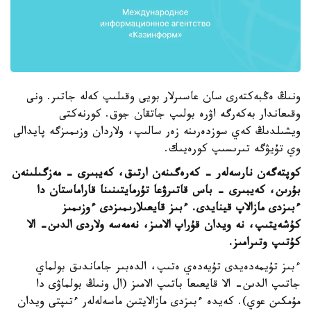
ونىڭ ەڭبەكتەرى سان عاسىرلار بويى وقىلىپ كەلە جاتىر. ونى
وقىعاندار بەكەرگە اۋرە بولىپ جاتقان جوق. كورنەكتى
ويشىلدىڭ كەي سوزدەرىنە زەر سالىپ، ولاردان وزىمىزگە پايدالى
وي تۇيۋگە تىرىسىپ كورەيىك.
كوپتەگەن نارسەلەر - كەرەگىنەن ارتىق، كەيبىرى - مەزگىلىنەن
بۇرىن، كەيبىرى - باس قاتىرۋعا تۇرمايتىنىنا قاراماستان دا
ءبىزدى مازالاپ قينايدى. ءبىز قايعىلارىمىزدى ءوزىمىز
كۇشەيتىپ، نە ويدان قۇراپ الامىز، نەمەسە ولاردى الدىن- الا
كۇتىپ وتىرامىز.
ءبىز تۇيمەدەيدى تۇيەدەي ەتىپ، الدەبىر جاماندىق بولماي
جاتىپ الدىن- الا قايعىعا باتىپ الامىز (ال ونىڭ بولماۋى دا
مۇمكىن عوي). كەيدە ءبىزدى مازالايتىن ماسەلەلەر ءتىپتى ويدان