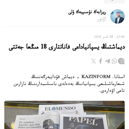
ريزابەك نۇسىپبەك ۇلى
اۆتور
12:06, 08 تامىز 2026
ديماشتىڭ يسپانياداعى فاناتتارى 18 مىڭعا جەتتى
استانا. KAZINFORM - ديماش قۇدايبەرگەننىڭ
شىعارماشىلىعى يسپانيانىڭ بەدەلدى باسىلىمدارىنىڭ نازارىن
تاعى اۋداردى.