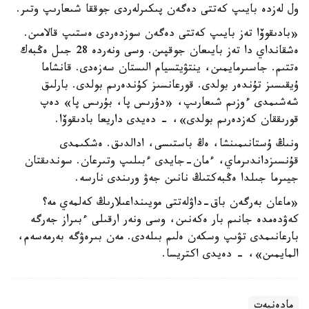
ول لەزدە بايىپ كەتتى دەگەن پىكىرلەردى جوققا شىعارىپ وتىر.
«بادىقوۆا تەز بايىپ كەتتى دەگەن سوزدەردى ەستىپ قالامىن.
ەشقانداي دا تەز بايىعان جوقپىن. وسى ونەردە 28 جىل ەڭبەك
ەتتىم. جاسىرمايمىن، ينتۋيتسيام الىستان سەزەدى. قانشاما
ۇيقىسىز تۇندەر بولدى. قورعانسىز كۇندەرىم بولدى. بارلىق
شەشىمدى ءوزىم شىعارىپ، «دۇرىس پا، بۇرىس پا» دەپ
قورىققان كەزدەرىم بولدى»، - دەيدى داريعا بادىقوۆا.
ونىڭ ۇستانىمىنشا، ەڭ باستىسى، ادالدىق. ەشكىمدى
قۇنسىزداندىرماي، ءمان-جايدى ءبىلىپ وتىرعان. سوندىقتان
جيىرما جىلدا ەڭبەكتىڭ نانىن جەۋ ورىندى نارسە.
«ماعان بەرگەن باق-داۋلەتتى مويىنداعىلارىڭ كەلمەي مە؟
كەۋدەمدە جانىم بار ەكەنىن، وسى ونەر ارقىلى ءبىراز جەرگە
بارعانىمدى تۋىپ وسكەن ەلىم بىلەدى. مەن بىرەۋگە بەرمەسەم،
المايمىن»، - دەيدى اكتريسا.
مادەنيەت