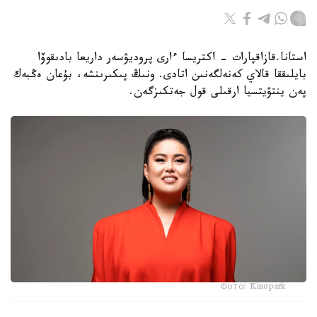
استانا.قازاقپارات - اكتريسا ءارى پروديۋسەر داريعا بادىقوۆا
بايلىققا قالاي كەنەلگەنىن اتادى. ونىڭ پىكىرىنشە، بۇعان ەڭبەك
پەن ينتۋيتسيا ارقىلى قول جەتكىزگەن.
Фото: Kinopark