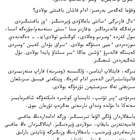
ءبىراق «كەيىن» ءومىر اياقتالىپ قالادى.
وقۋعا كەڭەس بەرەمىز: ادام قاشان باقىتتى بولادى؟
ءدال قازىرگى ءساتتى باعالاۋدى ۇيرەنىڭىز. ءوز باقىتىڭىزدى
ەرتەڭگە قالدىرماڭىز. «قازىر مىنا ءىستى ىستەسەم/جۇزەگە اسسا،
سول كەزدە ءومىرىم وعالادى، كوڭىلىم تولادى!»، - دەگەندەي
سوزدەردى ءجيى ەستۋگە بولادى. ءبىراق بۇدان كەيىن ءومىردى
كەيىنگە قالدىرۋ ءۇشىن جاڭا ءبىر سىلتاۋ پايدا بولادى. بۇل
شەڭبەردەن شىعىڭىز.
بىزگە، قايتالاپ ايتامىن، ۇلگىسىنە (ومىرىنە) قاراپ مىنەزىمىزدى
قالىپتاستىراتىن الدەبىر ادام كەرەك. ويتكەنى قيسىق سىزىلعان
سىزىقتى تەك سىزعىشپەن تۇزەۋگە بولادى.
بىرەۋدى ءپىر تۇتىپ، تايىنباي كوشىرە ەلىكتەۋگە شاقىرمايمىز.
سەنەكا دا مۇلدە ونداي نارسەنى مەڭزەپ تۇرعان جوق.
باسقالاردان ۇلگى الۋعا تىرىسىڭىز. وزگە ادامداردىڭ جاقسى
قاسيەتتەرىن بايقاپ، سولاردى ۇيرەنىڭىز. اينالاڭىزدان ەڭ جاقسى
نارسەلەردى ۇيرەنىپ، باسقالاردىڭ وزىڭىزگە ۇنايتىن بارلىق