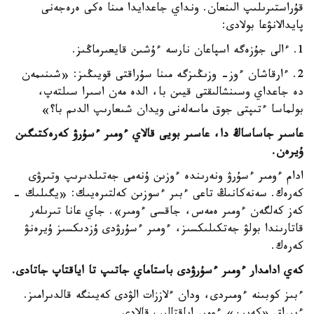
قۇراستىرىلىپ الىنعان. ونداي جاعدايدا مىنا ەكى ەرەجەنى
پايدالانۋعا بولادى:
1. ءالى جۇزەگە اسپاعان نارسە ءۇشىن قايعىرماڭىز.
2. ءارقاشان ءوز- وزىڭىزگە مىنا سۇراقتى قويىڭىز: «شىنىمەن
دە جاعداي وسىنشالىقتى قيىن با، الدە مەن اسىرا سىلتەپ،
بولماسا ءتىپتى جوق ماسەلەنى ويدان شىعارىپ الدىم با؟»
عاسىر جاساساڭ دا، عاسىر بويى قالاي ءومىر ءسۇرۋ كەرەكتىگىن
ۇيرەن.
ادام ءومىر ءسۇرۋ ونەرىندە ءوزىن ۇنەمى جەتىلدىرىپ وتىرۋى
كەرەك. سەنەكانىڭ تاعى ءبىر ءسوزىن كەلتىرەيىك: «يگىلىك -
كەز كەلگەن ءومىر ەمەس، جاقسى ءومىر». جاي عانا تىرىلەر
قاتارىندا بولۋ جەتكىلىكسىز، ءومىر ءسۇرۋدى ۇزدىكسىز ۇيرەنۋ
كەرەك.
كەي ادامدار ءومىر ءسۇرۋدى باستاماي جاتىپ تا اياقتاپ جاتادى.
ءبىز كوبىنە ءومىردى، ودان ءلاززات الۋدى كەيىنگە قالدىرامىز.