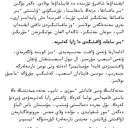
ايقىنداۋعا شاقىرۋ تۇرىندە دە قابىلداۋعا بولادى. ەگەر بۇگىن
ءبىر ماقساتقا، ەرتەڭ باسقاسىنا، بۇرسىگۇنى ءۇشىنشى ءبىر
ماقساتقا جەتكىڭىز كەلىپ تۇرسا، اقىرىندا ەش پايداسىز ارى-
بەرى سەندەلگەن بولاسىز. ءوز ماقساتىڭىزدى ناقتى ايقىنداپ
الىپ، سوعان جەتىڭىز، تاڭداپ العان جولىڭىزبەن ءجۇرىڭىز.
ءبىر ساعات ۋاقىتىڭدى دا زايا كەتىرمە.
ادامدارعا ۇنەمى ۋاقىت جەتىسپەيدى. ءبىز كوبىنە ۇلگەرمەي،
ۇنەمى اسىعىپ جۇرەمىز. ال سول اسىعىستىقتان ۇتقان
ۋاقىتىمىزدى قايدا جۇمسايمىز؟ ادەتتە ونى بوس نارسەلەرگە
جىبەرىپ، سوسىن قايتادان اسىعىپ، كەشىگىپ جۇرۋگە ءماجبۇر
بولامىز.
سەنەكانىڭ وسى قاناتتى ءسوزى - تايم- مەنەدجمەنتتىڭ ەڭ
باستى قاعيداسى بولسا كەرەك. ۋاقىتتى زايا كەتىرمەۋدى ۇيرەنۋ
كەرەك. بۇل جەردە دەمالىستى ۇمىتىپ، جۇمىستان باس الماۋ
دەگەن ءسوز شىقپايدى - مۇلدە ولاي ەمەس. حرونوفاگتارمەن
(ۋاقىتتى ۇرلايتىن، جەيتىن نارسەلەر) كۇرەسۋگە ءتيىسپىز.