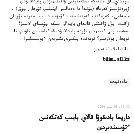
سونداي-اق ەشتەڭە ىستەمەيتىن ۋاقىتىمىزدى پايدالانۋدى
ۇيرەنۋىمىز كەرەك (مۇندا دا دەمالىس ايتىلىپ تۇرعان جوق) .
ماسەلەن، كەزەكتە، كەپتەلىستە، كۇتۋدە ت. ب. جەردە تۇرعان
ۋاقىت. بۇل ۋاقىتتى قانداي پايدالى ىسكە جۇمساي الاسىز؟
نەمەسە ونى ءتيىمدى تۇردە پايدالانۋدىڭ ءتاسىلىن تاۋىپ تا
قويعان بولارسىز؟ تومەندە پىكىرلەرىڭىزبەن ءبولىسىڭىز!
ساتتىلىك تىلەيمىز!
bilim-all.kz
مادەنيەت
12:42, 08 تامىز 2026
داريعا بادىقوۆا قالاي بايىپ كەتكەنىن
ءتۇسىندىردى