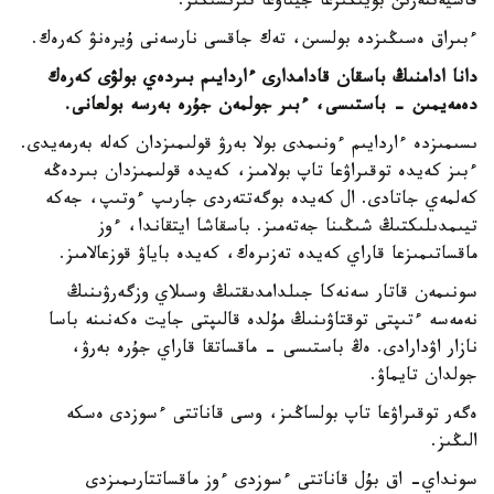
قاسيەتتەرىن بويىڭىزعا جيناۋعا تىرىسىڭىز.
ءبىراق ەسىڭىزدە بولسىن، تەك جاقسى نارسەنى ۇيرەنۋ كەرەك.
دانا ادامنىڭ باسقان قادامدارى ءاردايىم بىردەي بولۋى كەرەك
دەمەيمىن - باستىسى، ءبىر جولمەن جۇرە بەرسە بولعانى.
ىسىمىزدە ءاردايىم ءونىمدى بولا بەرۋ قولىمىزدان كەلە بەرمەيدى.
ءبىز كەيدە توقىراۋعا تاپ بولامىز، كەيدە قولىمىزدان بىردەڭە
كەلمەي جاتادى. ال كەيدە بوگەتتەردى جارىپ ءوتىپ، جەكە
تيىمدىلىكتىڭ شىڭىنا جەتەمىز. باسقاشا ايتقاندا، ءوز
ماقساتىمىزعا قاراي كەيدە تەزىرەك، كەيدە باياۋ قوزعالامىز.
سونىمەن قاتار سەنەكا جىلدامدىقتىڭ وسىلاي وزگەرۋىنىڭ
نەمەسە ءتىپتى توقتاۋىنىڭ مۇلدە قالىپتى جايت ەكەنىنە باسا
نازار اۋدارادى. ەڭ باستىسى - ماقساتقا قاراي جۇرە بەرۋ،
جولدان تايماۋ.
ەگەر توقىراۋعا تاپ بولساڭىز، وسى قاناتتى ءسوزدى ەسكە
الىڭىز.
سونداي- اق بۇل قاناتتى ءسوزدى ءوز ماقساتتارىمىزدى