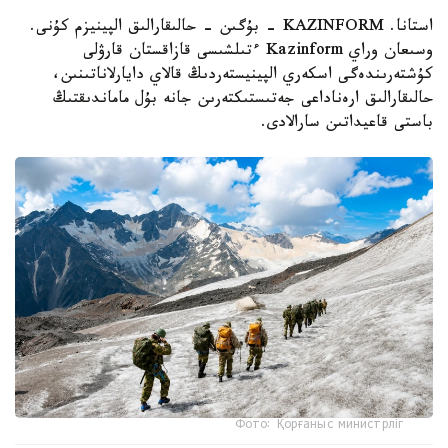
استانا. KAZINFORM - بۇگىن - حالىقارالىق الپينيزم كۇنى.
وسىعان وراي Kazinform ءتىلشىسى قازاقستان قارۋلى
كۇشتەرىندەگى اسكەري الپينيستەردىڭ قالاي دايارلاناتىنىن،
حالىقارالىق ارەناداعى جەتىستىكتەرىن جانە بۇل ماماندىقتىڭ
باستى قاعيداتىن سارالادى.
Фото: Қорғаныс министрліг