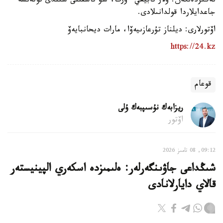
نەگىزدەلگەن. ولار تابيعي ءورت، سۋ تاسقىنى سىندى توتەنشە
جاعدايلاردا قولدانىلادى.
اۆتورلارى: ديلناز تۇرعازىيەۆا، مارات ديحانبايەۆ
https://24.kz
قوعام
ريزابەك نۇسىپبەك ۇلى
اۆتور
09:12, 08 تامىز 2026
شىڭداعى جاۋىنگەرلەر: ەلىمىزدە اسكەري الپينيستەر
قالاي دايارلانادى