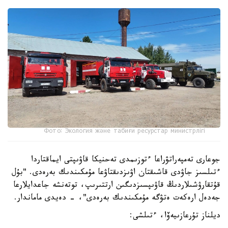
Фото: Экология және табиғи ресурстар министрлігі
جوعارى تەمپەراتۋراعا ءتوزىمدى تەحنيكا قاۋىپتى ايماقتاردا
ءتىلسىز جاۋدى قاشىقتان اۋىزدىقتاۋعا مۇمكىندىك بەرەدى. "بۇل
قۇتقارۋشىلاردىڭ قاۋىپسىزدىگىن ارتتىرىپ، توتەنشە جاعدايلارعا
جەدەل ارەكەت ەتۋگە مۇمكىندىك بەرەدى"، - دەيدى ماماندار.
ديلناز تۇرعازىيەۆا، ءتىلشى: