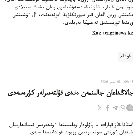
ول ەندى «قازاقستان ارۋى» بايقاۋىنا قاتىسۋعا مۇمكىندىك الدى.
سونىمەن قاتار، شارانىڭ دەمەۋشىلەرى وعان ىشىك سىيلادى.
ەكىنشى ورىن العان قىز سپورتكلۋبقا ابونەمەنت، ال ءۇشىنشى
ورىنعا تۇرمىستىق تەحنيكا بەرىلدى.
Kaz.tengrinews.kz
قوعام
09:43, 08 تامىز 2026
جالاڭداعان جالىنمەن ەندى قۇلتەمىرلەر كۇرەسەدى
استانا.قازاقپارات - پاۆلودار وبلىسىندا ءوندىرىس نىساندارىنان
شىققان ءورتتى سوندىرەتىن روبوت قولدانىسقا ەندى.