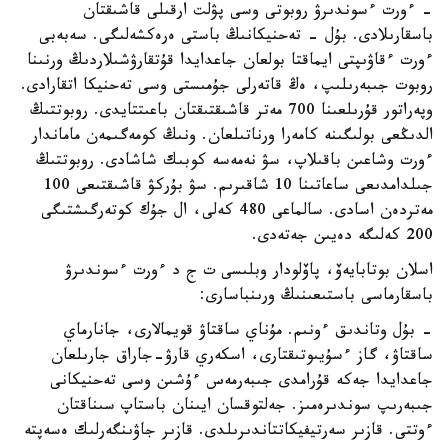
- ءورت ءسوندىرۋ روبوتى وسى پۋلت ارقىلى قاشىقتان
باسقارىلادى. بۇل - تەحنيكانىڭ باستى ەرەكشەلىگى. سەبەبى
ءورت ءقاۋىپتى ايماقتا بولعان جاعدايدا قۇتقارۋشىلاردىڭ ورنىنا
روبوت جىبەرىلىپ، ەڭ قاتەرلى جۇمىستى وسى تەحنيكا اتقارادى.
وپەراتور قۇرىلعىنا 700 مەتر قاشىقتىقتان باعىتتايدى. روبوتتىڭ
الدىڭعى بولىگىنە كامەرا ورناتىلعان. ونىڭ كومەگىمەن ماماندار
ءورت وشاعىن باقىلاپ، سۋ نەمەسە كوبىك شاشادى. روبوتتىڭ
جىلدامدىعى ساعاتىنا 10 شاقىرىم. سۋ بۇركۋ قاشىقتىعى 100
مەتردەن اسادى. سالماعى 480 كەلى، ال جۇك كوتەرگىشتىگى
200 كەلىگە دەيىن جەتەدى.
اسلان بوتابايەۆ، پاۆلودار وبلىسى ت ج د ءورت ءسوندىرۋ
باسقارماسى باستىعىنىڭ ورىنباسارى:
- بۇل وتاندىق ءونىم. مۇناي ساقتاۋ قويمالارى، جانارماي
ساقتاۋ، گاز ءسۇيىوتىقتارى، اسكەري قارۋ-جاراق جارىلعان
جاعدايدا جەكە قۇرامدى جىبەرمەس ءۇشىن وسى تەحنيكانى
جىبەرىپ سوندىرەمىز. جەلتوقسان ايىنان باستاپ سىناقتان
ءوتتى. قازىر سەرتيفيكاتتاندىرىلدى. قازىر جاۋىنگەرلىك ەسەپتە