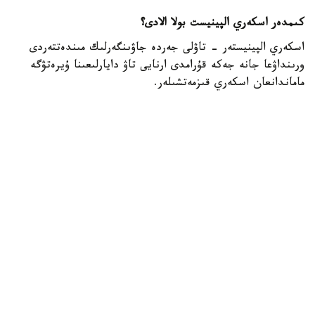
كىمدەر اسكەري الپينيست بولا الادى؟
اسكەري الپينيستەر - تاۋلى جەردە جاۋىنگەرلىك مىندەتتەردى
ورىنداۋعا جانە جەكە قۇرامدى ارنايى تاۋ دايارلىعىنا ۇيرەتۋگە
ماماندانعان اسكەري قىزمەتشىلەر.
- تاۋ دايارلىعى بويىنشا ارنايى بىلىكتىلىكتەن وتكەن اسكەري
قىزمەتشىلەر ەلىمىزدىڭ ءتۇرلى اسكەري بولىمدەرىندە قىزمەت
اتقارىپ، تاۋلى جەردەگى جاۋىنگەرلىك دايارلىقتى ۇيىمداستىرۋعا
جانە جەكە قۇرامدى وقىتۋعا ۇلەسىن قوسىپ كەلەدى، -
دەلىنگەن قورعانىس مينيسترلىگىنىڭ Kazinform اگەنتتىگىنە
بەرگەن جاۋابىندا.
اسكەري الپينيستىڭ دايارلىعى بىرنەشە بىلىكتىلىك دەڭگەيىنەن
تۇرادى. تاۋلى وڭىرلەردە جاۋىنگەرلىك مىندەتتەردىڭ ارتۋىنا
بايلانىستى مۇنداي ماماندارعا سۇرانىس ءوسىپ كەلەدى. وسىعان
وراي وقۋ باعدارلامالارىن جەتىلدىرۋ، نۇسقاۋشىلار قۇرامىن
كۇشەيتۋ جانە اسكەري دايارلىقتان وتەتىن ماماندار سانىن
كەزەڭ-كەزەڭىمەن ارتتىرۋ كوزدەلگەن.