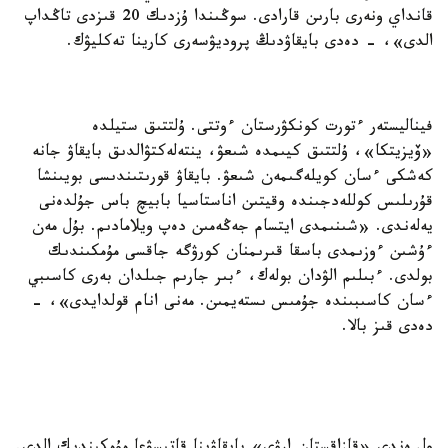
قانداي ونەرى بارىن قارادى. سوڭىندا ۇزدىك 20 قىزدى تاڭداپ
الدى»، - دەدى بايقاۋدىڭ پروديۋسەرى كارينا تەكليۋك.
فيناليستەر ءتورت كونكۋرستان ءوتتى. ۇلتتىق ستيلدە
«ۆيزيتكا»، ۇلتتىق كيىمدە شىعۋ، ينتەلەكتۋالدىق بايقاۋ جانە
كەشكى ءسان كويلەگىمەن شىعۋ. بايقاۋ قورىتىندىسى بويىنشا
قۇرىلىس كوللەدجىندە وقيتىن اناستاسيا بابيچ باس جۇلدەنى
يەلەندى. «شىنىمدى ايتسام جەڭەمىن دەپ ويلامادىم. بۇل مەن
ءۇشىن ءوزىمدى باسقا قىرىمنان كورۋگە جاقسى مۇمكىندىك
بولدى. ءبىلىم الۋدان بولەك، ءبىر جارىم جىلدان بەرى كاسىبي
ءسان كاسىبىندە جۇمىس ىستەيمىن. مەنى انام قولدايدى»، -
دەدى قىز بالا.