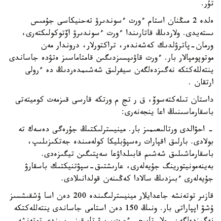
تۇر.
ەلدە 2 مىڭنان استام ءورت ءسوندىرۋ تەحنيكاسى جۇمىس
ىستەيدى. ولاردىڭ قاتارىندا ءورت ءسوندىرۋ اۆتوكولىكتەرى،
ورمان-پاترۋلدىك كەشەندەر، تراكتورلار، دروندار مەن
موتوپومپالار بار. ءورت قاۋىپسىزدىگىن قامتاماسىز ەتۋدە جاساندى
ينتەللەكتكە نەگىزدەلگەن سيفرلىق شەشىمدەردىڭ دە ءرولى
ارتقان .
داستان تىلەكتەسوۆ، ق ر تج م ورتكە قارسى قىزمەت كوميتەتى
باسقارماسىنىڭ اعا ينجەنەرى:
- احۋالدى ورتالىعىمىز بار. مينيسترلىكتىڭ جۇرەگى دەسەك تە
بولادى. بارلىق اقپارات رەسپۋبليكا كولەمىندە جەتكىزىلىپ،
باسقارماشىلىق شەشىم قابىلداۋعا سەپتىگىن تيگىزەدى.
بەينەمونيتورينگ جۇيەلەرى، عارىشتىق-سپۋتنيكتىك باسقارۋ
جۇيەلەرى ءبىزدىڭ سالادا كەڭىنەن قولدانىلادى.
قازىر توتەنشە جاعدايلار مينيسترلىگىندە 200 دەن اسا ۇشقىشسىز
ۇشۋ اپپاراتى بار. ونىڭ 150 دەن استامى جاساندى ينتەللەكتكە