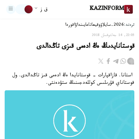
KAZINFORM
ق ز
ترەند:
2026-سايلاۋ
وقيعا
تاعايىنداۋ
اقوردا
22:05, 14 جەلتوقسان 2018
قوستانايدىڭ ەڭ ادەمى قىزى تاڭدالدى
استانا. قازاقپارات - قوستانايدا ەڭ ادەمى قىز تاڭدالدى. ول
قوستاناي قۇرىلىس كوللەدجىنىڭ ستۋدەنتى.