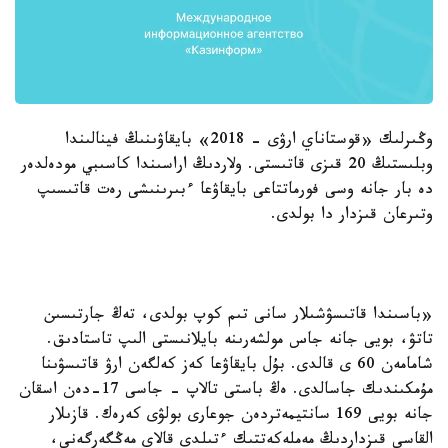
وڭىرلىك «قوستاناي ارۋى - 2018» بايقاۋىنىڭ فينالىندا
وبلىستىڭ 20 قىزى قاتىستى. ولاردىڭ اراسىندا كاسىبي مودەلدەر
دە بار جانە وسى فورماتتاعى بايقاۋعا ءبىرىنىشى رەت قاتىسىپ
وتىرعان قىزدار دا بولدى.
«باسىندا قاتىسۋشىلار سانى تىم كوپ بولدى، تەڭ جارتىسىن
تاتۋ، بويى جانە جاس مولشەرىنە بايلانىستى الىپ تاستادىق.
شامامەن 60 ى قالدى. بۇل بايقاۋعا كەز كەلگەن ارۋ قاتىسۋىنا
مۇمكىندىك جاسالدى. ەڭ باستى تالاپ - جاسى 17-دەن اسقان
جانە بويى 169 سانتيمەتردەن جوعارى بولۋى كەرەك. قازىلار
القاسى قىزداردىڭ مەملەكەتتىك ءتىلدى قالاي مەڭگەرگەنى،