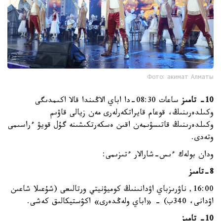
Фото: акимат Алматы
10- تامىز
ساعات 08:30-دا اباي الاڭىندا قالا اكىمدىگى
وكىلدەرىنىڭ، قوعام قايراتكەرلەرى مەن زيالى قاۋىم
وكىلدەرىنىڭ قاتىسۋىمەن اقىن ەسكەرتكىشىنە گۇل قويۋ ءراسىمى
وتەدى.
ودان بولەك ءىس-شارالار ءتىزىمى:
8-تامىز
16:00, ناۋرىزباي اۋدانىنىڭ كوميۋنيتي ورتالىعى (شۇعىلا شاعىن
اۋدانى، 340ب) - «اباي ولەڭدەرى» اكۋستيكالىق كەشى.
10- تامىز