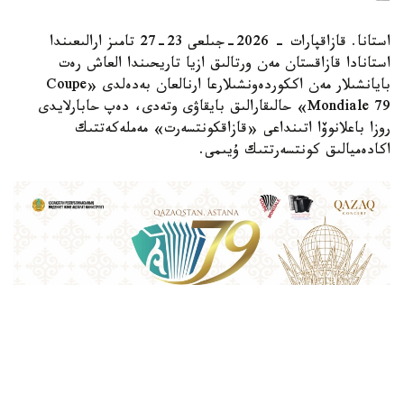
استانا. قازاقپارات - 2026-جىلعى 23-27 تامىز ارالىعىندا
استانادا قازاقستان مەن ورتالىق ازيا تاريحىندا العاش رەت
بايانشىلار مەن اككوردەونشىلارعا ارنالعان بەدەلدى «Coupe
Mondiale 79» حالىقارالىق بايقاۋى وتەدى، دەپ حابارلايدى
روزا باعلانوۆا اتىنداعى «قازاقكونتسەرت» مەملەكەتتىك
اكادەميالىق كونتسەرتتىك ۇيىمى.
Фото: Қазақконцерт