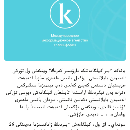
«نەگە ءبىز گيلگامەشكە بارۋىمىز كەرەك؟ ويتكەنى ول تۇركى
الەمىمەن بايلانىستى. بۇكىل باتىس ەلدەرى جازبا ادەبيەت
حريستيان دىنىنەن كەيىن كەلدى دەپ ميىمىزعا سىڭىرگەن.
ەفرات پەن تيگردىڭ اراسىندا تابىلعان گيلگامەش ەپوسى تۇركى
الەمىمەن بايلانىستى ەكەنىن تانىتتى. سودان باتىس ەلدەرى
ءۇنسىز قالدى، ويتكەنى تۇڭعىش ادەبيەت شىعىستا پايدا
بولعان» ، - دەيدى جازۋشى.
سونداي- اق ول، گيلگامەش ءبىزدىڭ زامانىمىزعا دەيىنگى 26