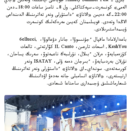
ءبىرى - Almaty Summer Fest جوباسى اياسىندا وتەتىن «اباي
الەمى» كونسەرت-سپەكتاكلى. ول 8- تامىز ساعات 18:00-دەن
22:00-گە دەيىن «الاتاۋ» ءداستۇرلى ونەر تەاترىنىڭ الدىنداعى
الاڭدا وتەدى. قويىلىمنان كەيىن مەرەكەلىك كونسەرت
ۇيىمداستىرىلادى.
باعدارلامادا ماقپال ءجۇنىسوۆا، جانار دۋعالوۆا، 6ellucci,
KeshYou, اسحات تارعىن، IL Canto كۆارتەتى، تالعات
كۇزەمبايەۆ، ەرلان ءبىلال، نۇرلىبەك ناعمەتوۆ، سەرىك يساحان،
نۇرلان بەردىبايەۆ، ءبىرجان دەمە ۇلى، ISATAY ونەر
كورسەتەدى. سونداي-اق «الاتاۋ» ءداستۇرلى ونەر تەاترىنىڭ
ارتيستەرى، «الاتاۋ» انسامبلى جانە مەدەۋ اۋدانىنىڭ
شىعارماشىلىق ۇجىمدارى ساحناعا شىعادى.