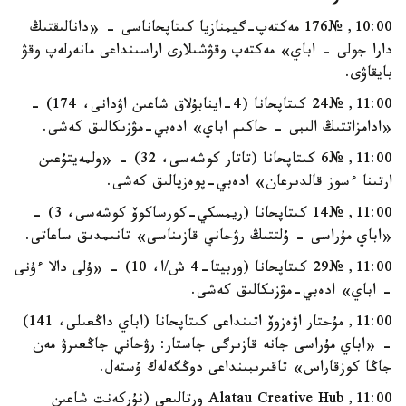
10:00, №176 مەكتەپ-گيمنازيا كىتاپحاناسى - «دانالىقتىڭ
دارا جولى - اباي» مەكتەپ وقۋشىلارى اراسىنداعى مانەرلەپ وقۋ
بايقاۋى.
11:00, №24 كىتاپحانا (4-اينابۇلاق شاعىن اۋدانى، 174) -
«ادامزاتتىڭ الىبى - حاكىم اباي» ادەبي-مۋزىكالىق كەشى.
11:00, №6 كىتاپحانا (تاتار كوشەسى، 32) - «ولمەيتۇعىن
ارتىنا ءسوز قالدىرعان» ادەبي-پوەزيالىق كەشى.
11:00, №14 كىتاپحانا (ريمسكي-كورساكوۆ كوشەسى، 3) -
«اباي مۇراسى - ۇلتتىڭ رۋحاني قازىناسى» تانىمدىق ساعاتى.
11:00, №29 كىتاپحانا (وربيتا-4 ش/ا، 10) - «ۇلى دالا ءۇنى
- اباي» ادەبي-مۋزىكالىق كەشى.
11:00, مۇحتار اۋەزوۆ اتىنداعى كىتاپحانا (اباي داڭعىلى، 141)
- «اباي مۇراسى جانە قازىرگى جاستار: رۋحاني جاڭعىرۋ مەن
جاڭا كوزقاراس» تاقىرىبىنداعى دوڭگەلەك ۇستەل.
11:00, Alatau Creative Hub ورتالىعى (نۇركەنت شاعىن