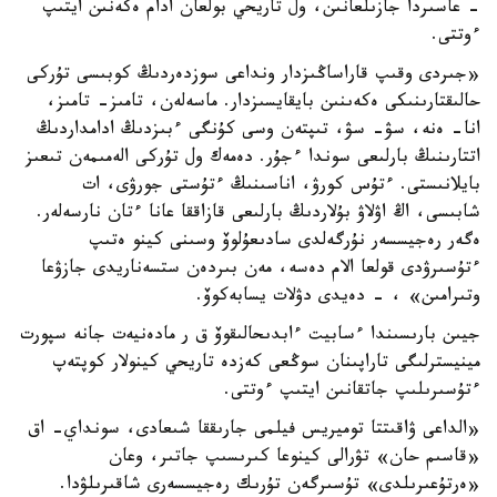
- عاسىردا جازىلعانىن، ول تاريحي بولعان ادام ەكەنىن ايتىپ
ءوتتى.
«جىردى وقىپ قاراساڭىزدار ونداعى سوزدەردىڭ كوبىسى تۇركى
حالىقتارىنىكى ەكەىنىن بايقايسىزدار. ماسەلەن، تامىز- تامىز،
انا- ەنە، سۋ- سۋ، تىپتەن وسى كۇنگى ءبىزدىڭ ادامداردىڭ
اتتارىنىڭ بارلىعى سوندا ءجۇر. دەمەك ول تۇركى الەمىمەن تىعىز
بايلانىستى. ءتۇس كورۋ، اناسىنىڭ ءتۇستى جورۋى، ات
شابىسى، اڭ اۋلاۋ بۇلاردىڭ بارلىعى قازاققا عانا ءتان نارسەلەر.
ەگەر رەجيسسەر نۇرگەلدى سادىعۇلوۆ وسىنى كينو ەتىپ
ءتۇسىرۋدى قولعا الام دەسە، مەن بىردەن ستسەناريدى جازۋعا
وتىرامىن» ، - دەيدى دۋلات يسابەكوۆ.
جيىن بارىسىندا ءسابيت ءابدىحالىقوۆ ق ر مادەنيەت جانە سپورت
مينيسترلىگى تاراپىنان سوڭعى كەزدە تاريحي كينولار كوپتەپ
ءتۇسىرىلىپ جاتقانىن ايتىپ ءوتتى.
«الداعى ۋاقىتتا توميريس فيلمى جارىققا شىعادى، سونداي- اق
«قاسىم حان» تۋرالى كينوعا كىرىسىپ جاتىر، وعان
«ەرتۇعىرىلدى» تۇسىرگەن تۇرىك رەجيسسەرى شاقىرىلۋدا.