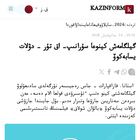
KAZINFORM
ق ز
ترەند:
2026-سايلاۋ
وقيعا
تاعايىنداۋ
اقوردا
19:51, 14 جەلتوقسان 2018
گيلگامەش كينوعا سۇرانىپ- اق تۇر - دۋلات
يسابەكوۆ
استانا. قازاقپارات - جاس رەجيسسەر نۇرگەلدى سادىعۇلوۆ
گيلگامەشتى كينو ەتىپ ءتۇسىرۋدى قولعا الام دەسە، مەن
بىردەن سەناريىن جازۋعا وتىرار ەدىم. بۇل جايىندا جازۋشى
دۋلات يسابەكوۆ «بالۋان شولاق» فيلمىنىڭ تانىستىرىلىمى
كەزىندە ايتتى.