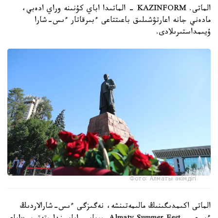
الماتى. KAZINFORM - الماتىدا اباي كۇنىنە وراي ادەبي،
مادەني جانە اعارتۋشىلىق باعىتتاعى ءبىرقاتار ءىس-شارا
ۇيىمداستىرىلادى.
Фото: Алматы әкімдігі
الماتى اكىمدىگىنىڭ مالىمەتىنشە، نەگىزگى ءىس-شارالاردىڭ