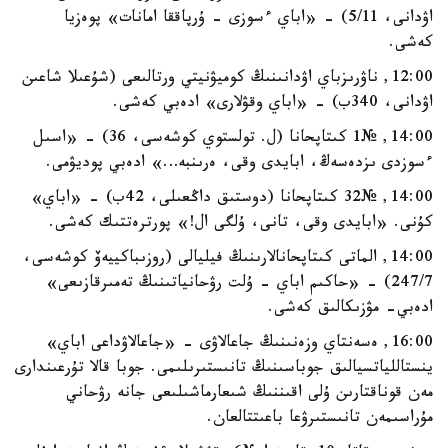
اۋدانى، 5/11) - «اباي ءسوزى - ۇرپاققا امانات» پوەزيا
كەشى.
12:00, ناۋرىزباي اۋدانىنىڭ كوميۋنيتي ورتالىعى (شۇعىلا شاعىن
اۋدانى، 340ب) - «اباي وقۋلارى» ادەبي كەشى.
14:00, №1 كىتاپحانا (ل. تولستوي كوشەسى، 36) - «اسىل
ءسوزدى ىزدەسەڭ، ابايدى وقى، ەرىنبە…» ادەبي پوديۋمى.
14:00, №32 كىتاپحانا (دوستىق داڭعىلى، 42ب) - «اباي»
كۇنى. «ابايدى وقى، تانى، ۇلگى ال!» پورترەتتىك كەشى.
14:00, الماتى كىتاپحانالارىنىڭ فيليالى (روزىباكييەۆ كوشەسى،
247/7) - «حاكىم اباي - ۇلت رۋحانياتىنىڭ تەمىرقازىعى»
ادەبي- مۋزىكالىق كەشى.
16:00, ەسەنتاي وزەنىنىڭ جاعالاۋى - «جاعالاۋداعى اباي»
ينستاللياتسيالىق جوباسىنىڭ تانىستىرىلىمى. جوبا قالا تۇرعىندارى
مەن قوناقتارىن ۇلى اقىننىڭ شىعارماشىلىعى جانە رۋحاني
مۇراسىمەن تانىستىرۋعا باعىتتالعان.