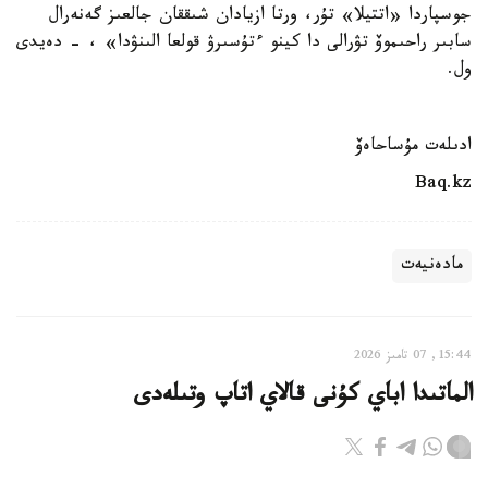
جوسپاردا «اتتيلا» تۇر، ورتا ازيادان شىققان جالعىز گەنەرال
سابىر راحىموۆ تۋرالى دا كينو ءتۇسىرۋ قولعا الىنۋدا» ، - دەيدى
ول.
ادىلەت مۇساحاەۆ
Baq.kz
مادەنيەت
15:44, 07 تامىز 2026
الماتىدا اباي كۇنى قالاي اتاپ وتىلەدى