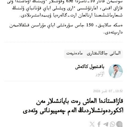
سونىمەن قاتار 10-تامىزدا №6 وقۋشىلار ءۇيىنىڭ اۋماعىندا ۇلى
قازاق اقىنى، اعارتۋشىسى ءارى ويشىلى اباي قۇنانباي ۇلىنىڭ
شىعارماشىلىعىنا ارنالعان ارت-گالەرەيا ۇيىمداستىرىلادى.
ەسكە سالايىق، 150 جاس سۋرەتشى اباي مۇراسىن قىلقالاممەن
دارىپتەدى.
الماتى جاڭالىقتارى
مادەنيەت
باقىتجول كاكەش
اۆتور
13:52, 07 تامىز 2026
قازاقستاندا العاش رەت بايانشىلار مەن
اككوردەونشىلاردىڭ الەم چەمپيوناتى وتەدى