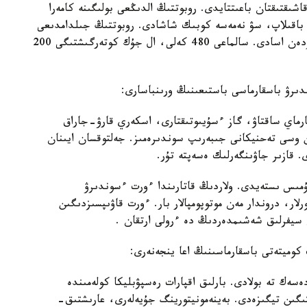
ا اتقارادى. وپەراتور قۇرىلعىنا 700 مەتر قاشىقتىقتان باعىتتايدى. روبوتتىڭ الدىڭعى بولىگىنە كامەرا
 باقىلاپ، سۋ نەمەسە كوبىك شاشادى. روبوتتىڭ جىلدامدىعى
ساعاتىنا 10 شاقىرىم. سۋ بۇركۋ قاشىقتىعى 100 مەتردەن اسادى. سالماعى 480 كەلى، ال جۇك كوتەرگىشتىگى 200
دىرۋ باسقارماسى باستىعىنىڭ ورىنباسارى:
ارماي ساقتاۋ، گاز ءسۇيىوتىقتارى، اسكەري قارۋ-جاراق
وسى تەحنيكانى جىبەرىپ سوندىرەمىز. جەلتوقسان ايىنان
. قازىر جاۋىنگەرلىك ەسەپتە تۇر.
 جۇمىس ىستەيدى. ولاردىڭ قاتارىندا ءورت ءسوندىرۋ
ار، دروندار مەن موتوپومپالار بار. ءورت قاۋىپسىزدىگىن
ن سيفرلىق شەشىمدەردىڭ دە ءرولى ارتقان .
كوميتەتى باسقارماسىنىڭ اعا ينجەنەرى:
ەسەك تە بولادى. بارلىق اقپارات رەسپۋبليكا كولەمىندە
ىگىن تيگىزەدى. بەينەمونيتورينگ جۇيەلەرى، عارىشتىق-