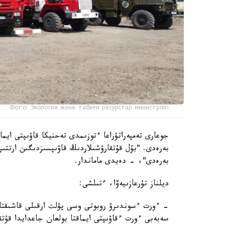
Фото: Экология және табиғи ресурстар министрлігі
جوعارى تەمپەراتۋراعا ءتوزىمدى تەحنيكا قاۋىپتى ايما
بەرەدى. "بۇل قۇتقارۋشىلاردىڭ قاۋىپسىزدىگىن ارتتى
بەرەدى"، - دەيدى ماماندار.
ديلناز تۇرعازىيەۆا، ءتىلشى:
- ءورت ءسوندىرۋ روبوتى وسى پۋلت ارقىلى قاشىقتا
سەبەبى ءورت ءقاۋىپتى ايماقتا بولعان جاعدايدا قۇت