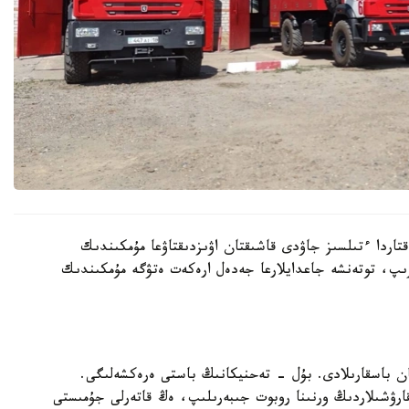
قتاردا ءتىلسىز جاۋدى قاشىقتان اۋىزدىقتاۋعا مۇمكىندىك
رىپ، توتەنشە جاعدايلارعا جەدەل ارەكەت ەتۋگە مۇمكىندىك
ن باسقارىلادى. بۇل - تەحنيكانىڭ باستى ەرەكشەلىگى.
قارۋشىلاردىڭ ورنىنا روبوت جىبەرىلىپ، ەڭ قاتەرلى جۇمىستى