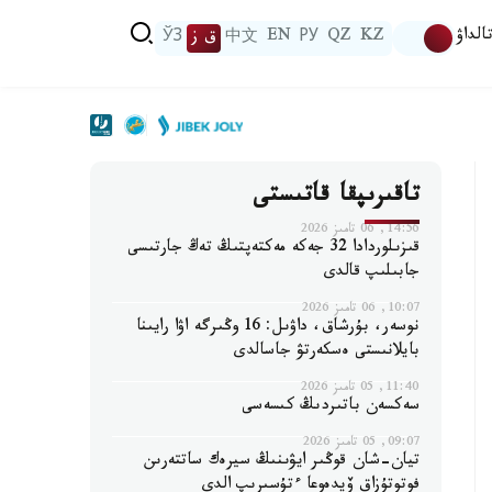
الداۋ
KZ
QZ
РУ
EN
中文
ق ز
ЎЗ
تاقىرىپقا قاتىستى
14:56, 06 تامىز 2026
قىزىلوردادا 32 جەكە مەكتەپتىڭ تەڭ جارتىسى
جابىلىپ قالدى
10:07, 06 تامىز 2026
نوسەر، بۇرشاق، داۋىل: 16 وڭىرگە اۋا رايىنا
بايلانىستى ەسكەرتۋ جاسالدى
11:40, 05 تامىز 2026
سەكسەن باتىردىڭ كىسەسى
09:07, 05 تامىز 2026
تيان-شان قوڭىر ايۋىنىڭ سيرەك ساتتەرىن
فوتوتۇزاق ۆيدەوعا ءتۇسىرىپ الدى