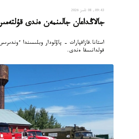
09:43, 08 تامىز 2026
جالاڭداعان جالىنمەن ەندى قۇلتەمى
استانا.قازاقپارات - پاۆلودار وبلىسىندا ءوندىر
قولدانىسقا ەندى.