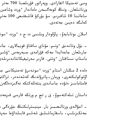
وسى تەحنيك
ورناتىلعان. ونىڭ كومەگىمەن ماماندار ءورت وشاعىن
كەلىگە دەيىن جەتەدى.
اسلان بوتابايەۆ، پاۆلودار وبلىسى ت ج د ءورت ءسون
- بۇل وتاندىق ءونىم. مۇناي ساقتاۋ قويمالارى، جان
جارىلعان جاعدايدا جەكە قۇرامدى جىبەرمەس ءۇشىن 
باستاپ سىناقتان ءوتتى. قازىر سەرتيفيكاتتاندىرىلدى
ەلدە 2 مىڭنان استام ءورت ءسوندىرۋ تەحنيكاسى
اۆتوكولىكتەرى، ورمان-پاترۋلدىك كەشەندەر، تراكتورل
قامتاماسىز ەتۋدە جاساندى ينتەللەكتكە نەگىزدەلگە
داستان تىلەكتەسوۆ، ق ر تج م ورتكە قارسى قىزمەت 
- احۋالدى ورتالىعىمىز بار. مينيسترلىكتىڭ جۇرەگى د
جەتكىزىلىپ، باسقارماشىلىق شەشىم قابىلداۋعا سەپت