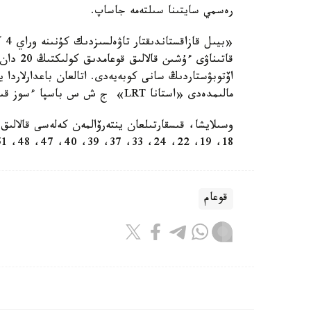
رەسمي سايتىنا سىلتەمە جاساپ.
«بي
قاتىناۋى
مالىمدەدى «استانا LRT» ج ش س باسپا ءسوز قىزمەتى.
18، 19، 22، 24، 33، 37، 39، 40، 47، 48، 51 ، 70، 71.
قوعام