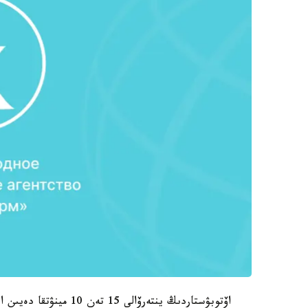
اۆتوبۋستاردىڭ ينتەرۆال