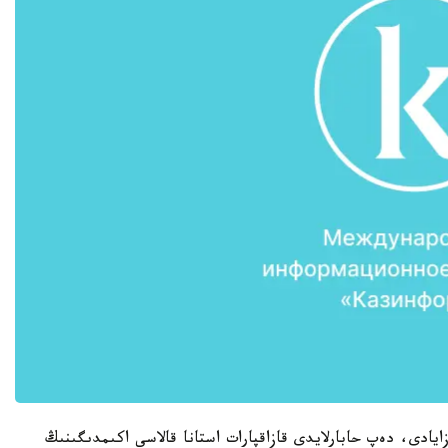
ى 15 تەن 10 مينۋتقا دەيىن ازايادى، دەپ حابارلايدى قازاقپارات استانا قالاسى اكىمدىگىنىڭ