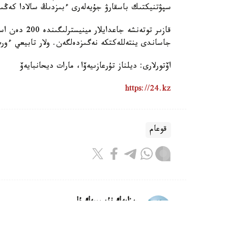
سپۋتنيكتىك باسقارۋ جۇيەلەرى ءبىزدىڭ سالادا كەڭىن
جاساندى ينتەللەكتكە نەگىزدەلگەن. ولار تابيعي ءور
اۆتورلارى: ديلناز تۇرعازىيەۆا، مارات ديحانبايەۆ
https://24.kz
قوعام
ريزابەك نۇسىپبەك ۇلى
اۆتور