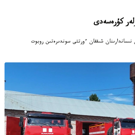
رلەر كۇرەسەدى
ىس نىساندارىنان شىققان ءورتتى سوندىرەتىن روبوت