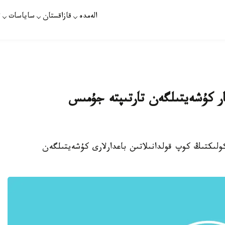
الەمدە
قازاقستان
ساياسات
ت
ار كۇشەيتىلگەن تارتىپتە جۇمىس
كولىكتىڭ كوپ قولدانىلاتىن باعدارلارى كۇشەيتىلگەن