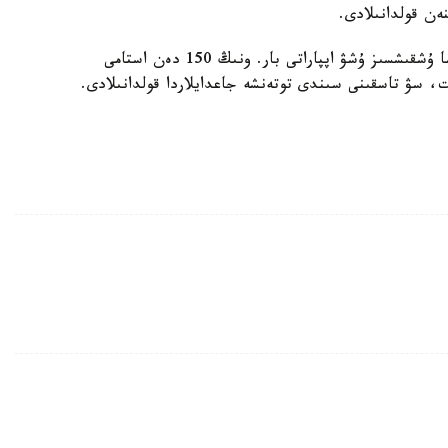
ەن قولدانىلادى.
قازىر توتەنشە جاعدايلار مينيسترلىگىندە 200 دەن اسا ۇشقىشسىز ۇشۋ اپپاراتى بار. ونىڭ 150 دەن استامى
ت، سۋ تاسقىنى سىندى توتەنشە جاعدايلاردا قولدانىلادى.