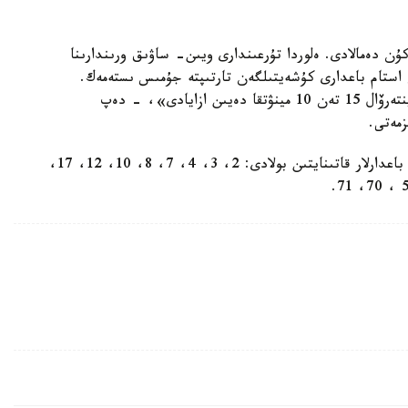
ىل قازاقستاندىقتار تاۋەلسىزدىك كۇنىنە وراي 4 كۇن دەمالادى. ەلوردا تۇرعىندارى ويىن- ساۋىق ورىندارىنا
 ءۇشىن قالالىق قوعامدىق كولىكتىڭ 20 دان استام باعدارى كۇشەيتىلگەن تارتىپتە جۇمىس ىستەمەك.
اۆتوبۋستاردىڭ سانى كوبەيەدى. اتالعان باعدارلاردا ينتەرۆال 15 تەن 10 مينۋتقا دەيىن ازايادى»، - دەپ
وسىلايشا، قىسقارتىلعان ينتەرۆالمەن كەلەسى قالالىق باعدارلار قاتىنايتىن بولادى: 2، 3، 4، 7، 8، 10، 12، 17،