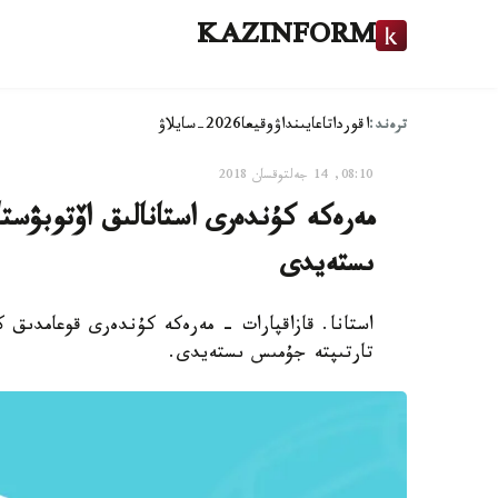
KAZINFORM
ترەند:
اقوردا
تاعايىنداۋ
وقيعا
2026-سايلاۋ
08:10, 14 جەلتوقسان 2018
مەرەكە كۇندەرى استانالىق اۆتوبۋست
ىستەيدى
استانا. قازاقپارات - مەرەكە كۇندەرى قوعامدىق 
تارتىپتە جۇمىس ىستەيدى.