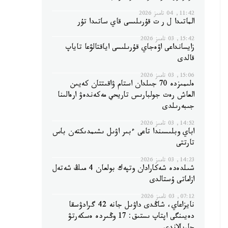
11:42, 04 تامىز 2026
الماتىدا ل ر ت قۇرىلىسى قاي ساتىدا تۇر
15:42, 03 تامىز 2026
زايسانداعى اۋەجاي قۇرىلىسى اياقتالۋعا تاياپ
قالدى
15:06, 03 تامىز 2026
ەلىمىزدە 70 جىلدان استام ۋاقىتتان كەيىن
العاش رەت جولبارىس تاريحي مەكەندەۋ ارەالىنا
جىبەرىلدى
14:52, 03 تامىز 2026
اباي وبلىسىندا تاعى ءبىر اۋىل ىشىمدىكتەن باس
تارتتى
14:23, 03 تامىز 2026
شىلدەدە شەكارادان وتپەك بولعان 4 مىڭ شەتەل
ازاماتى ۇستالدى
07:12, 03 تامىز 2026
نايزاعاي، شاڭدى داۋىل جانە 42 گرادۋسقا
دەيىنگى اپتاپ ىستىق: 17 وڭىردە ەسكەرتۋ