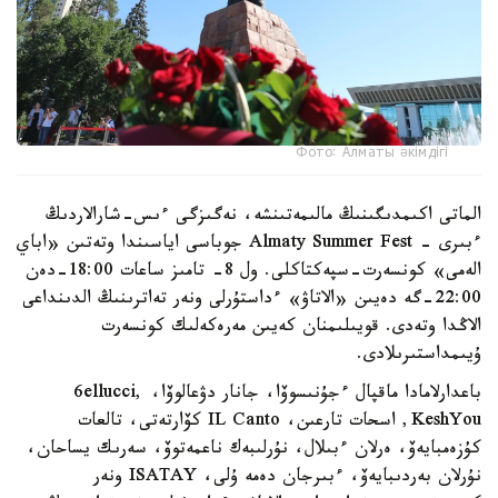
Фото: Алматы әкімдігі
الماتى اكىمدىگىنىڭ مالىمەتىنشە، نەگىزگى ءىس-شارالاردىڭ
ءبىرى - Almaty Summer Fest جوباسى اياسىندا وتەتىن «اباي
الەمى» كونسەرت-سپەكتاكلى. ول 8- تامىز ساعات 18:00-دەن
22:00-گە دەيىن «الاتاۋ» ءداستۇرلى ونەر تەاترىنىڭ الدىنداعى
الاڭدا وتەدى. قويىلىمنان كەيىن مەرەكەلىك كونسەرت
ۇيىمداستىرىلادى.
باعدارلامادا ماقپال ءجۇنىسوۆا، جانار دۋعالوۆا، 6ellucci,
KeshYou, اسحات تارعىن، IL Canto كۆارتەتى، تالعات
كۇزەمبايەۆ، ەرلان ءبىلال، نۇرلىبەك ناعمەتوۆ، سەرىك يساحان،
نۇرلان بەردىبايەۆ، ءبىرجان دەمە ۇلى، ISATAY ونەر