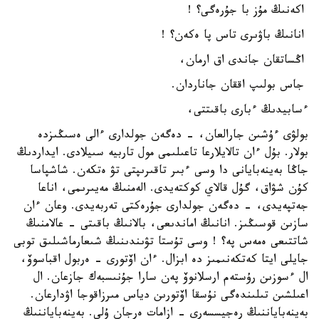
اكەنىڭ مۇز با جۇرەگى؟ !
انانىڭ باۋىرى تاس پا ەكەن؟ !
اڭساتقان جاندى اق ارمان،
جاس بولىپ اققان جاناردان.
ءسابيدىڭ ءبارى باقىتتى،
بولۋى ءۇشىن جارالعان، - دەگەن جولدارى ءالى ەسىڭىزدە
بولار. بۇل ءان تالايلارعا تاعىلىمى مول تاربيە سىيلادى. ايداردىڭ
جاڭا بەينەبايانى دا وسى ءبىر تاقىرىپتى تۋ ەتكەن. شاشپاسا
كۇن شۋاق، گۇل قالاي كوكتەيدى. الەمنىڭ مەيىرىمى، اناعا
جەتپەيدى، - دەگەن جولدارى جۇرەكتى تەربەيدى. وعان ءان
سازىن قوسىڭىز. انانىڭ اماندىعى، بالانىڭ باقىتى - عالامنىڭ
شاتتىعى ەمەس پە؟ ! وسى تۇستا تۋىندىنىڭ شىعارماشىلىق توبى
جايلى ايتا كەتكەنىمىز دە ابزال. ءان اۆتورى - ەربول اقباسوۆ،
ال ءسوزىن رۇستەم ارسلانوۆ پەن سارا جۇنىسبەك جازعان. ال
اعىلشىن تىلىندەگى نۇسقا اۆتورىن دياس مىرزاقوجا اۋدارعان.
بەينەباياننىڭ رەجيسسەرى - ازامات ەرجان ۇلى. بەينەباياننىڭ