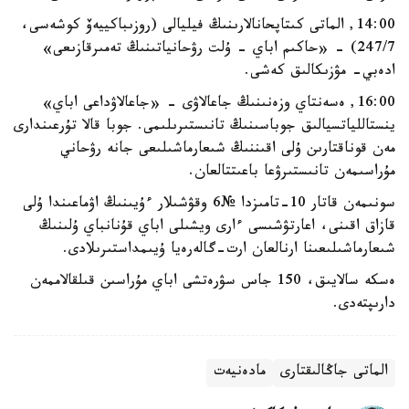
14:00, الماتى كىتاپحانالارىنىڭ فيليالى (روزىباكييەۆ كوشەسى،
247/7) - «حاكىم اباي - ۇلت رۋحانياتىنىڭ تەمىرقازىعى»
ادەبي- مۋزىكالىق كەشى.
16:00, ەسەنتاي وزەنىنىڭ جاعالاۋى - «جاعالاۋداعى اباي»
ينستاللياتسيالىق جوباسىنىڭ تانىستىرىلىمى. جوبا قالا تۇرعىندارى
مەن قوناقتارىن ۇلى اقىننىڭ شىعارماشىلىعى جانە رۋحاني
مۇراسىمەن تانىستىرۋعا باعىتتالعان.
سونىمەن قاتار 10-تامىزدا №6 وقۋشىلار ءۇيىنىڭ اۋماعىندا ۇلى
قازاق اقىنى، اعارتۋشىسى ءارى ويشىلى اباي قۇنانباي ۇلىنىڭ
شىعارماشىلىعىنا ارنالعان ارت-گالەرەيا ۇيىمداستىرىلادى.
ەسكە سالايىق، 150 جاس سۋرەتشى اباي مۇراسىن قىلقالاممەن
دارىپتەدى.
الماتى جاڭالىقتارى
مادەنيەت