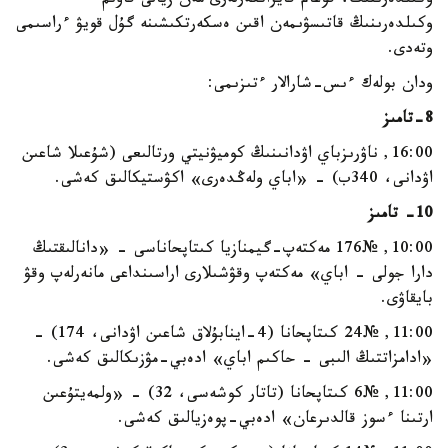
وكىلدەرىنىڭ، قوعام قايراتكەرلەرى مەن زيالى قاۋىم
وكىلدەرىنىڭ قاتىسۋىمەن اقىن ەسكەرتكىشىنە گۇل قويۋ ءراسىمى
وتەدى.
ودان بولەك ءىس-شارالار ءتىزىمى:
8-تامىز
16:00, ناۋرىزباي اۋدانىنىڭ كوميۋنيتي ورتالىعى (شۇعىلا شاعىن
اۋدانى، 340ب) - «اباي ولەڭدەرى» اكۋستيكالىق كەشى.
10- تامىز
10:00, №176 مەكتەپ-گيمنازيا كىتاپحاناسى - «دانالىقتىڭ
دارا جولى - اباي» مەكتەپ وقۋشىلارى اراسىنداعى مانەرلەپ وقۋ
بايقاۋى.
11:00, №24 كىتاپحانا (4-اينابۇلاق شاعىن اۋدانى، 174) -
«ادامزاتتىڭ الىبى - حاكىم اباي» ادەبي-مۋزىكالىق كەشى.
11:00, №6 كىتاپحانا (تاتار كوشەسى، 32) - «ولمەيتۇعىن
ارتىنا ءسوز قالدىرعان» ادەبي-پوەزيالىق كەشى.