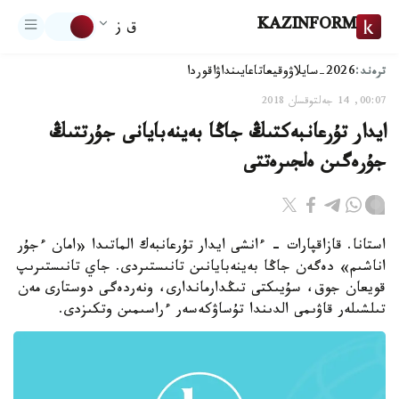
KAZINFORM
ق ز
ترەند:
2026-سايلاۋ
وقيعا
تاعايىنداۋ
اقوردا
00:07, 14 جەلتوقسان 2018
ايدار تۇرعانبەكتىڭ جاڭا بەينەبايانى جۇرتتىڭ
جۇرەگىن ەلجىرەتتى
استانا. قازاقپارات - ءانشى ايدار تۇرعانبەك الماتىدا «امان ءجۇر
اناشىم» دەگەن جاڭا بەينەبايانىن تانىستىردى. جاي تانىستىرىپ
قويعان جوق، سۇيىكتى تىڭدارماندارى، ونەردەگى دوستارى مەن
تىلشىلەر قاۋىمى الدىندا تۇساۋكەسەر ءراسىمىن وتكىزدى.