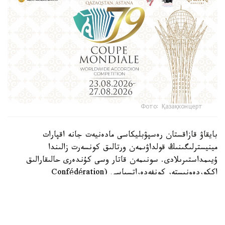
Фото: Қазақконцерт
بايقاۋ قازاقستان رەسپۋبليكاسى مادەنيەت جانە اقپارات
مينيسترلىگىنىڭ قولداۋىمەن ورتالىق كونسەرت زالىندا
ۇيىمداستىرىلادى. سونىمەن قاتار وسى كۇندەرى حالىقارالىق
اككوردەونيستەر كونفەدەراتسياسى (Confédération
Internationale des Accordéonistes, CIA) دەلەگاتتارىنىڭ
156-كونگرەسى وتەدى.
«Coupe Mondiale» - بايان جانە اككوردەون ونەرى