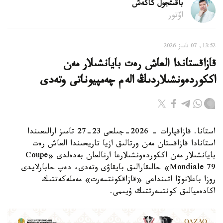
باقىتجول كاكەش
اۆتور
13:52, 07 تامىز 2026
قازاقستاندا العاش رەت بايانشىلار مەن
اككوردەونشىلاردىڭ الەم چەمپيوناتى وتەدى
استانا. قازاقپارات - 2026-جىلعى 23-27 تامىز ارالىعىندا
استانادا قازاقستان مەن ورتالىق ازيا تاريحىندا العاش رەت
بايانشىلار مەن اككوردەونشىلارعا ارنالعان بەدەلدى «Coupe
Mondiale 79» حالىقارالىق بايقاۋى وتەدى، دەپ حابارلايدى
روزا باعلانوۆا اتىنداعى «قازاقكونتسەرت» مەملەكەتتىك
اكادەميالىق كونتسەرتتىك ۇيىمى.