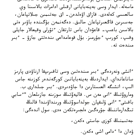
ماسەلە. ايدار وسى بەينەبايانى ارقىلى ادامزات بالاسىنا وي
سالعىسى كەلەدى. قازاق اۋەلدەن- اق جەتىمىن جىلاتپاعان،
جەسىرىن قاڭعىرتپاعان حالىق. دەگەنمەن بۇگىندە باۋىر ەتى
بالاسىن باعىپ- قاعۋدان باس تارتقان ءتۇرلى وقيعالار جايلى
وقىپ، كورىپ ءجۇرمىز. بۇل قوعامداعى ىندەتتى جازۋ - ءبىر
مىندەت تە.
ءانشى ونەردەگى ءبىر مىندەتىن وسى تاقىرىپقا ارناۋدى پارىز
ساناعانداي. ايداردىڭ بەينەبايانىن كورگەندەر كوزىنە جاس
الىپ، انشىگە العىستارىن دا جاۋدىردى. ءبىر جىلدارى ب.
وماروۆتىڭ ءانى مەن س. قاليەۆتىڭ سوزىنە جازىلعان "ءسابي
باقىتى" ءانى ۇلىقپان جولداسوۆتىڭ ورىنداۋىندا قالىڭ
تىڭدارماننىڭ جۇرەگىن ەلجىرەتكەن ەدى. سول اندەگى:
جەتىمنىڭ كوزى جاستى ەكەن،
ۋدان دا ءدامى اشى ەكەن.