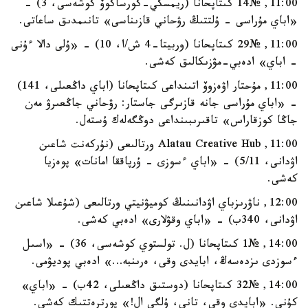
11:00, №14 كىتاپحانا (ريمسكي-كورساكوۆ كوشەسى، 3) -
«اباي مۇراسى - ۇلتتىڭ رۋحاني قازىناسى» تانىمدىق ساعاتى.
11:00, №29 كىتاپحانا (وربيتا-4 ش/ا، 10) - «ۇلى دالا ءۇنى
- اباي» ادەبي-مۋزىكالىق كەشى.
11:00, مۇحتار اۋەزوۆ اتىنداعى كىتاپحانا (اباي داڭعىلى، 141)
- «اباي مۇراسى جانە قازىرگى جاستار: رۋحاني جاڭعىرۋ مەن
جاڭا كوزقاراس» تاقىرىبىنداعى دوڭگەلەك ۇستەل.
11:00, Alatau Creative Hub ورتالىعى (نۇركەنت شاعىن
اۋدانى، 5/11) - «اباي ءسوزى - ۇرپاققا امانات» پوەزيا
كەشى.
12:00, ناۋرىزباي اۋدانىنىڭ كوميۋنيتي ورتالىعى (شۇعىلا شاعىن
اۋدانى، 340ب) - «اباي وقۋلارى» ادەبي كەشى.
14:00, №1 كىتاپحانا (ل. تولستوي كوشەسى، 36) - «اسىل
ءسوزدى ىزدەسەڭ، ابايدى وقى، ەرىنبە…» ادەبي پوديۋمى.
14:00, №32 كىتاپحانا (دوستىق داڭعىلى، 42ب) - «اباي»
كۇنى. «ابايدى وقى، تانى، ۇلگى ال!» پورترەتتىك كەشى.