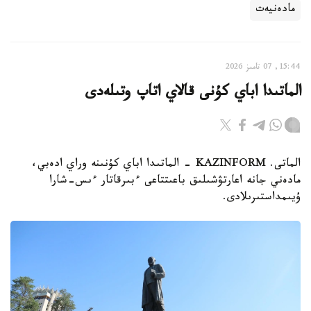
مادەنيەت
15:44, 07 تامىز 2026
الماتىدا اباي كۇنى قالاي اتاپ وتىلەدى
الماتى. KAZINFORM - الماتىدا اباي كۇنىنە وراي ادەبي،
مادەني جانە اعارتۋشىلىق باعىتتاعى ءبىرقاتار ءىس-شارا
ۇيىمداستىرىلادى.