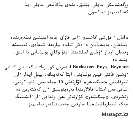
وزگەشەلىگى جايلى ايتتىق. ەندى جاڭالىعى جايلى ايتا
كەتكەنىمىز دە ءجون.
«امان ءجۇرشى اناشىم» ءانى قازاق جانە اعىلشىن تىلدەرىندە
ايتىلعان. بەينەبايان دا ەكى تىلدە جارىققا شىعادى. نەمىسشە
وقىعان ايدار ءۇشىن اعىلشىنشا ايتۋ وڭاي بولماعانى دا انىق.
ايتسە دە
Backstreet Boys, Beyonce اندەرىن كوبىرەك تىڭدايتىن ءانشى
ءۇشىن قاتتى قيىن بولماپتى. ايتا كەتەيىك، بيىل ايدار ءان
شىرقايتىن «جىگىتتەر» كۆارتەتى 15 جىلدىعىن اتاپ ءوتتى.
الماتى مەن استانا قالالارىندا مەرەيتويلىق ءان كەشتەرىن دە
وتكىزدى. «جىگىتتەر» كۆارتەتى مەن ونداعى ءار ءانشىنىڭ
جەكە شىعارماشىلىعىنا جارقىن جەتىستىكتەر تىلەيمىز.
Massaget.kz