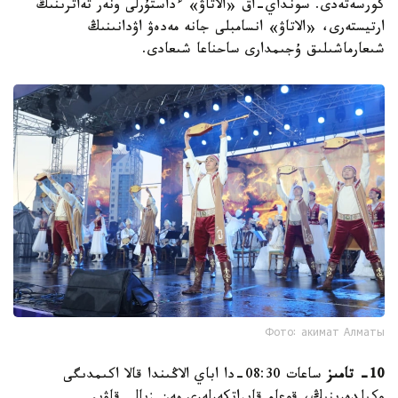
كورسەتەدى. سونداي-اق «الاتاۋ» ءداستۇرلى ونەر تەاترىنىڭ
ارتيستەرى، «الاتاۋ» انسامبلى جانە مەدەۋ اۋدانىنىڭ
شىعارماشىلىق ۇجىمدارى ساحناعا شىعادى.
Фото: акимат Алматы
10- تامىز
ساعات 08:30-دا اباي الاڭىندا قالا اكىمدىگى