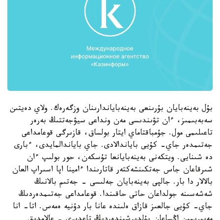
بۇل بەينەبايان بۇرىنعى بەينەباياندارىنان وزگەرەك. ولاي دەيتىن
سەبەبىمىز، ءان تۋىندىسى مەن ونداعى سيۋجەتتىڭ بەرەر
تاعىلىمى مول. جۇمباقتاماي ايتار بولساق، قازىرگى قوعامداعى
جەتىمدەر جاي- كۇيى باياندالادى. جاي باياندالمايدى، ءبارى
دە شىنايى. ويتكەنى بەينەبايانعا تۇسكەن، حور بولىپ ءان
شىرقاعان جاس جەتكىنشەكتەر قاتارىندا ءامينا اپا اسىراپ العان
بالالار دا بار. جالپى بەينەبايان جەلىسى - جەتىم بالانىڭ
شەشەسىنە جولداعان حاتى حاقىندا. قوعامداعى جەتىمدەردىڭ
جاي- كۇيى جالعىز قازاق ەلىندە عانا بار دۇنيە ەمەس. اتا- انا
مەيىرىمىن اڭساعان بۇلدىرشىندەردىڭ تاعدىرى - عالامدىق