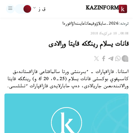
KAZINFORM
ق ز
ترەند:
2026-سايلاۋ
وقيعا
تاعايىنداۋ
اقوردا
08:08, 10 قىركۇيەك 2018
قانات يسلام رينگكە قايتا ورالادى
استانا. قازاقپارات - ءبىرىنشى ورتا سالماقتاعى قازاقستاندىق
كاسىپقوي بوكسشى قانات يسلام (25-0، 20 ك و) رينگكە قايتا
ورالاتىندىعىن جاريالادى، دەپ حابارلايدى قازاقپارات ءتىلشىسى.