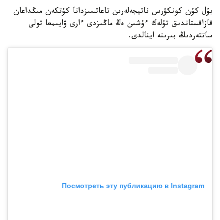
بۇل كۇن كونكۋرس ناتيجەلەرىن تاعاتسىزدانا كۇتكەن مىڭداعان
قازاقستاندىق تۇلەك ءۇشىن ەڭ ماڭىزدى ءارى ۋايىمعا تولى
ساتتەردىڭ بىرىنە اينالدى.
Посмотреть эту публикацию в Instagram