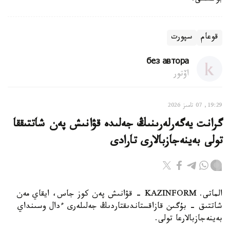
قوعام
سپورت
без автора
اۆتور
19:29, 07 تامىز 2026
گرانت يەگەرلەرىنىڭ جەلىدە قۋانىش پەن شاتتىققا
تولى بەينەجازبالارى تارادى
الماتى. KAZINFORM - قۋانىش پەن كوز جاس، ايقاي مەن
شاتتىق - بۇگىن قازاقستاندىقتاردىڭ جەلىلەرى ءدال وسىنداي
بەينەجازبالارعا تولى.