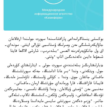
بوكسشى ينستاگرامداعى پاراقشاسىندا سپورت جولىندا ارقالاعان
جاۋاپكەرشىلىگى مەن ومىرلىك ۇستانىمى تۋرالى ايتتى. سونداي-
اق ول جانكۇيەرلەرىنە العىس ءبىلدىرىپ، شارشى الاڭعا قايتا
شىعۋعا دايىن ەكەندىگىن اتاپ ءوتتى.
«بارلىقتارىڭىز بىلەتىندەي سپورت جولى - ايتارلىقتاي كۇردەلى
جول. ويتكەنى، وندا ءبىر عانا ادامنىڭ، جەكە سپورتشىنىڭ
ماقساتى جاتقان جوق. وندا - كۇللى ۇلىستىڭ، تاۋەلسىز ەلدىڭ،
قايمانا قازاقتىڭ، قارا ورمانداي جۇرتتىڭ ارمان-ماقساتى،
سەنىمى مەن ءۇمىتى ۇيالاعان. وندا ۇلتتىڭ نامىسى، جەلبىرەگەن
تۋدىڭ اسقاقتاعى، ۇلبىرەگەن ۇلكەن-كىشىنىڭ تالاپ-تىلەگى
جاتىر. ءوزىم دەگەن سپورتشى سايىس مايدانىنا وسىلاردىڭ