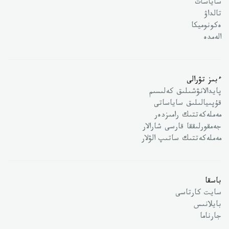
ساياسات
تالداۋ
ەكونوميكا
الەمدە
ءبىز تۋرالى
پايدالانۋشىلىق كەلىسىم
قۇپىيالىلىق ساياساتى
مەملەكەتتىك رامىزدەر
جەمقورلىققا قارسى شارالار
مەملەكەتتىك ساتىپ الۋلار
باسقا
سايت كارتاسى
بايلانىس
جارناما