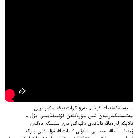
- مەملەكەتتىك ءبىلىم بەرۋ گرانتىنىڭ يەگەرلەرىن
جەتىستىكتەرىمەن شىن جۇرەكتەن قۇتتىقتايمىز! بۇل -
تالاپكەرلەردىڭ تاباندى ەڭبەگى مەن بىلىمگە دەگەن
ۇمتىلىسىنىڭ جەمىسى. ايتۋلى ءساتتىڭ قۋانىشىن بىرگە