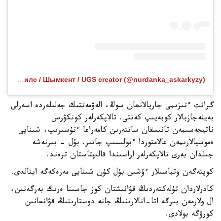
Публикация от SMM / Рилс / Шымкент / UGS creator (@nurdanka_askarkyzy)
گرانت ءتىزىمى جاريالانعان سوڭ، الەۋمەتتىك جەلىلەردە اسەرلى
بەينەجازبالار كوبەيىپ كەتتى. تالاپكەرلەر كونكۋرس
ناتيجەسىمەن تانىسقان ساتتەرىن كامەراعا ءتۇسىرىپ، شىنايى
ەموسيالارىمەن عالامتوردا ءبولىسىپ جاتىر. بۇل - بىرنەشە
جىلدان بەرى تالاپكەرلەر اراسىندا قالىپتاستان ترەند.
كوپتەگەن وتباسىلار ءۇشىن بۇل كۇن شىنايى مەرەكەگە اينالدى.
كادرلاردان تۇلەكتەردىڭ قۋانىشتان كوز جاسىنا ەرىك بەرگەنىن،
ال ولارمەن بىرگە اتا-انالارىنىڭ جانە دوستارىنىڭ قۋانعانىن
كورۋگە بولادى.