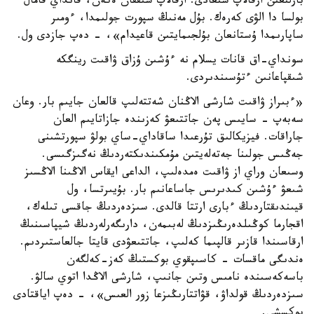
بارلىعىن ارقالاپ شىعادى. ارقالاپ شىققان ەكەن، قانداي قامال
بولسا دا الۋى كەرەك. بۇل مەنىڭ سپورت جولىمدا، ءومىر
ساپارىمدا ۇستانعان بۇلجىمايتىن قاعيدام»، - دەپ جازدى ول.
سونداي-اق قانات يسلام نە ءۇشىن ۇزاق ۋاقىت رينگكە
شىقپاعانىن ءتۇسىندىردى.
«ءبىراز ۋاقىت شارشى الاڭنان شەتتەلىپ قالعان جايىم بار. وعان
سەبەپ - سايىس پەن جاتتىعۋ كەزىندە جازاتايىم العان
جاراقات. فيزيكالىق تۇرعىدا ساقاداي-ساي بولۋ سپورتشىنى
جەڭىس جولىنا جەتەلەيتىن مۇمكىندىكتەردىڭ نەگىزگىسى.
وسىعان وراي از ۋاقىت ەمدەلىپ، الداعى ايقاس الاڭىنا الاڭسىز
شىعۋ ءۇشىن كىدىرىس جاساعانىم بار. بۇيىرتسا، ول
قيىندىقتاردىڭ ءبارى ارتتا قالدى. سىزدەردىڭ جاقسى تىلەك،
اقجارما كوڭىلدەرىڭىزدىڭ لەبىمەن، دارىگەرلەردىڭ شيپاسىنىڭ
ارقاسىندا قازىر قالپىما كەلىپ، جاتتىعۋدى قايتا جالعاستىردىم.
ەندىگى ماقسات - كاسىپقوي بوكستىڭ كەز-كەلگەن
باسەكەسىندە نامىس وتىن جانىپ، شارشى الاڭدا اتوي سالۋ.
سىزدەردىڭ قولداۋ، قۋاتتارىڭىزعا زور العىس»، - دەپ اياقتادى
بوكسشى.