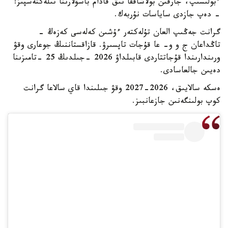
ءبولىسىپ، جارقىن بولاشاققا نىق قادام باسۋلارىنا تىلەكتەسپىز!
- دەپ جازدى ساياسات نۇربەك.
گرانت جەڭىپ العان تۇلەكتەر ءۇشىن كەلەسى كەزەڭ -
تاڭداعان ج و و- عا قۇجات تاپسىرۋ. قازاقستاننىڭ جوعارى وقۋ
ورىندارىندا قۇجاتتاردى قابىلداۋ 2026 -جىلدىڭ 25 -تامىزىنا
دەيىن جالعاسادى.
ەسكە سالايىق، 2026-2027 وقۋ جىلىندا قاي سالاعا گرانت
كوپ بولىنگەنىن جازعانبىز.