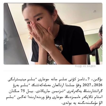
Кадр из видео
بۇگىن، 7-تامىز كۇنى عىلىم جانە جوعارى ءبىلىم مينيسترلىگى
2026-2027 وقۋ جىلىنا ارنالعان مەملەكەتتىك ءبىلىم بەرۋ
گرانتتارىنىڭ يەگەرلەرى ءتىزىمىن جاريالادى. بيىل 75 مىڭنان
استام تالاپكەر ەلىمىزدىڭ جوعارى وقۋ ورىندارىندا تەگىن ءبىلىم
الۋ مۇمكىندىگىنە يە بولدى.