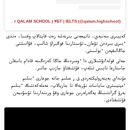
Публикация от QALAM SCHOOL | ҰБТ | IELTS (@qalam.highschool)
كەيبىرى سەنبەي، ناتيجەنى بىرنەشە رەت قايتالاپ وقىسا، ەندى
ءبىرى بىردەن تۋعان-تۋىستارىنا قوڭىراۋ شالىپ، قۋانىشتى
جاڭالىقپەن ءبولىستى.
جەلى قولدانۋشىلارى دا ءومىردىڭ جاڭا كەزەڭىنە قادام باسقان
جاستارعا تابىس تىلەپ، قۇتتىقتاۋ جازىپ جاتىر.
مۇنداي بەينەروليكتەردى ق ر عىلىم جانە جوعارى ءبىلىم
ءمينيسترى ساياسات نۇربەك تا جاريالاپ، مەملەكەتتىك ءبىلىم
بەرۋ گرانتىنىڭ يەگەرلەرىن جوعارى وقۋ ورىندارىنا تۇسۋىمەن
قۇتتىقتادى.