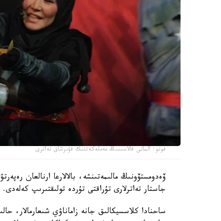
فوتو: الماتى قالاسىنىڭ مەملەكەتتىك قۋىرشاق تەاترى
ۆەدومستۆونىڭ مالىمەتىنشە، بالالارعا ارنالعان رەپەر
جاستار تەاترلارى تۇراقتى تۇردە تولىقتىرىپ كەلەدى.
ساحنادا كلاسسيكالىق جانە زاماناۋي شىعارمالار، حال