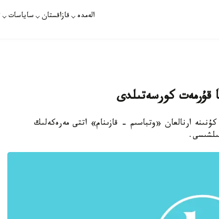
الەمدە
قازاقستان
ساياسات
ت
عا قۇرمەت كورسەتىلدى
 كۇنىنە ارنالعان «وتباسىم - قازىنام» اتتى مەرەكەلىك
ىلشىسى.