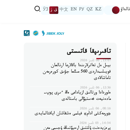
الداۋ
KZ
QZ
РУ
EN
中文
ق ز
ЎЗ
تاقىرىپقا قاتىستى
13:07, 06 تامىز 2026
بيىل ەل تەاترلارىندا بالالارعا ارنالعان
قويىلىمداردى 560 مىڭعا جۋىق كورەرمەن
تاماشالادى
12:56, 06 تامىز 2026
ەلوردادا ورتالىق ازياداعى ەڭ ءىرى پوپ-
مادەنيەت فەستيۆالى باستالدى
08:16, 06 تامىز 2026
«ورمەكشى ادام» فيلمى ەشقاشان اياقتالمايدى
14:54, 05 تامىز 2026
پرەزيدەنت ۇلتتىق ارحيۆتىڭ ۇجىمى مەن