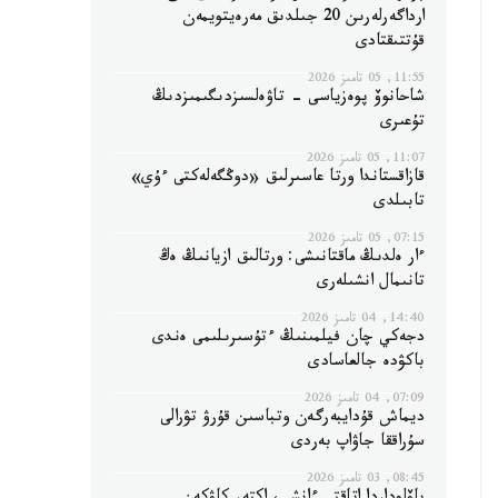
ارداگەرلەرىن 20 جىلدىق مەرەيتويمەن
قۇتتىقتادى
11:55, 05 تامىز 2026
شاحانوۆ پوەزياسى - تاۋەلسىزدىگىمىزدىڭ
تۇعىرى
11:07, 05 تامىز 2026
قازاقستاندا ورتا عاسىرلىق «دوڭگەلەكتى ءۇي»
تابىلدى
07:15, 05 تامىز 2026
ءار ەلدىڭ ماقتانىشى: ورتالىق ازيانىڭ ەڭ
تانىمال انشىلەرى
14:40, 04 تامىز 2026
دجەكي چان فيلمىنىڭ ءتۇسىرىلىمى ەندى
باكۋدە جالعاسادى
07:09, 04 تامىز 2026
ديماش قۇدايبەرگەن وتباسىن قۇرۋ تۋرالى
سۇراققا جاۋاپ بەردى
08:45, 03 تامىز 2026