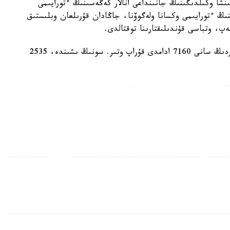
ىنشا وكىلدىگىنىڭ جانىنداعى انالار كەڭەسىنىڭ ءتورايىمى
ىڭ ءتورايىمى وكسانا ولەگوۆنا، جاڭادان قۇرىلعان وبلىستىق
پ، وتباسى قۇندىلىقتارىنا توقتالدى.
ەسكە سالا كەتەيىك، اقمولا وبلىسىندا كوپبالالى انالاردىڭ سانى 7160 ادامدى قۇراپ وتىر. سونىڭ ىشىندە، 2535