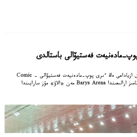
 پوپ-مادەنيەت فەستيۆالى باستالدى
استانا. KAZINFORM - بۇگىن ەلوردادا ورتالىق ازياداعى ەڭ ءىرى پوپ-مادەنيەت فەستيۆالى - Comic
Con Astana 2026 باستالدى. فەستيۆال 6-9-تامىز ارالىعىندا Barys Arena مەن «الاۋ» مۇز سارايىندا