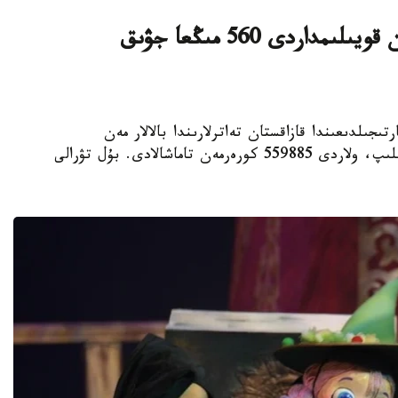
بيىل ەل تەاترلارىندا بالالارعا ارنالعان قويىلىمداردى 560 مىڭعا جۋىق
لدىڭ العاشقى جارتىجىلدىعىندا قازاقستان تەاترلارىندا بالالار مەن
جاسوسپىرىمدەرگە ارنالعان 3948 سپەكتاكل قويىلىپ، ولاردى 559885 كورەرمەن تاماشالادى. بۇل تۋرالى