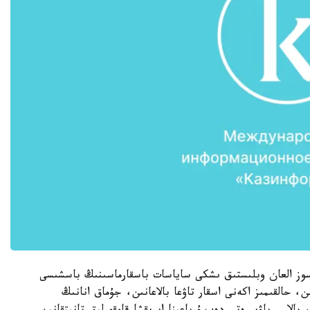
ءسوز العان وبلىستىق ىشكى ساياسات باسقارماسىنىڭ باسشىسى
ن، حالقىمىز اكەنى اسقار تاۋعا بالاعانىن، جۇماق انانىڭ