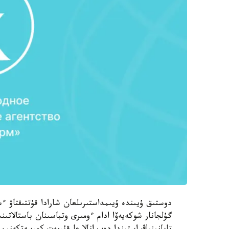
دوستىق ۇيىندە ۇيىمداستىرىلعان شارادا قۇتتىقتاۋ 
گۇلجانار شوكەيەۆا ادام ءومىرى وتباسىنان باستالاتىنى