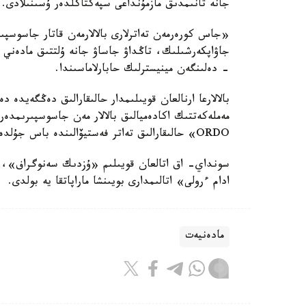
جانە تانىمدىق مازمۇنداعى سپەكتاكلدەر ۇسىنىلادى.
«جاس كورەرمەن تەاترلارى بالالارمەن قاتار جاسوسپى
جاۋاپكەرشىلىك، تاڭداۋ جاساۋ جانە ۇلتتىق مادەني م
- دەلىنگەن مينيسترلىك حابارلاماسىندا.
بالالارعا ارنالعان قويىلىمدار حالىقارالىق دەڭگەيدە 
ORDO» حالىقارالىق تەاتر فەستيۆالىندە باس جۇلدەنى جەڭىپ الدى.
سونداي- اق اتالعان قويىلىم «ۇزدىك سەنوگراف»، 
ادام ءرولى» اتالىمدارى بويىنشا ماراپاتقا يە بولدى.
مادەنيەت