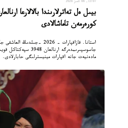
13:07, 06 تامىز 2026
كورەرمەن تاماشالادى
استانا. قازاقپارات - 2026 -جى
مادەنيەت جانە اقپارات مينيسترلىگى حابارلادى.