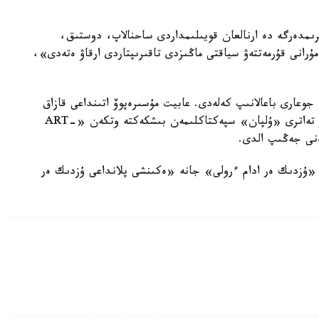
رىمدەرگە دە ارنالعان قويىلىمداردى ساحنالاپ، دوستىق،
ۇرانى قۇرمەتتەۋ سياقتى ماڭىزدى تاقىرىپتاردى ارقاۋ ەتەدى»،
دە جوعارى باعالانىپ كەلەدى. عابيت مۇسىرەپوۆ اتىنداعى قازاق
مەملەكەتتىك اكادەميالىق بالالار مەن جاسوسپىرىمدەر تەاترى «ۇلپان» سپەكتاكلىمەن بىشكەكتە وتكەن «ART-
«ۇزدىك ەر ادام ءرولى» جانە «ەكىنشى پلانداعى ۇزدىك ەر