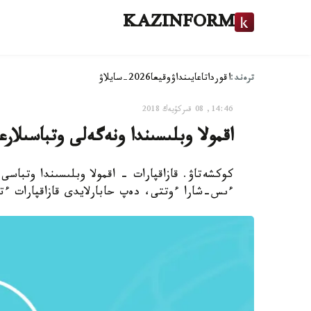
KAZINFORM
ترەند:
اقوردا
تاعايىنداۋ
وقيعا
2026-سايلاۋ
14:46, 08 قىركۇيەك 2018
اقمولا وبلىسىندا ونەگەلى وتباسىلار
كوكشەتاۋ. قازاقپارات - اقمولا وبلىسىندا وتباسى
ءىس-شارا ءوتتى، دەپ حابارلايدى قازاقپارات ءت