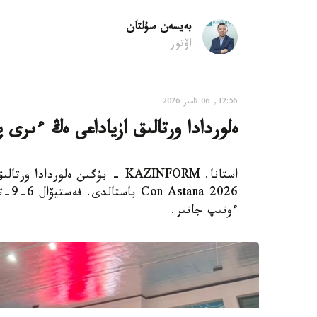
بەيسەن سۇلتان
اۆتور
12:56, 06 تامىز 2026
ەلوردادا ورتالىق ازياداعى ەڭ ءىرى
ءوتىپ جاتىر.