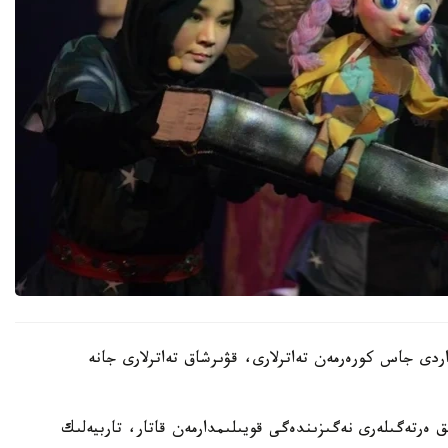
تۋاردى جاس كورەرمەن تەاترلارى، قۋىرشاق تەاترلارى جانە
ىق ەرتەگىلەرى نەگىزىندەگى قويىلىمدارمەن قاتار، تاربيەلىك