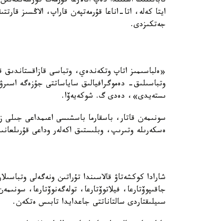
تابانىنىڭ استىندا دەپ انالارعا قۇرمەت كورسەتكەنىن، 
ايتا كەلە، اتا-اناعا قۇرمەتپەن قاراپ، الاڭسىز قارتت
جەتكىزدى.
«ەلباسىمىز اتاپ وتكەندەي، وتباسى قازاقستاندىق قو
وتباسىلىق- دەموگرافيالىق ساياساتتى جۇزەگە اسىرۋ
ىستەيدى»، دەدى گ. شوكەيەۆا.
سونىمەن قاتار، باسقارما باسشىسى اعىمداعى جىلى زام
ەسكەرىلە وتىرىپ، وبلىستىق اكەلەر وداعى قۇرىلعانىن
شارادا كوكشەتاۋ قالاسىندا تۇراتىن ونەگەلى وتباسىلا
جاقىپوۆتارعا، فيلاتوۆتارعا، تولەگەنوۆتارعا، سونىمەن
سىيلىقتاردى سالتاناتتى جاعدايدا تابىس ەتكەن.