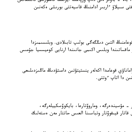
بالا - باۋىر ەتى دەپ ۇرپاعىنا ايرىقشا قامقورلىق تانىتقانىن
ىقتى سىيلاۋ ءاربىر ادامنىڭ قاسيەتتى بورىشى ەكەنىن
عامنىڭ التىن دىڭگەگى بولىپ تابىلادى. وبلىسىمىزدا
 ماقساتىندا وبلىس اكىمى جانىندا ارنايى كوميسسيا جۇمىس
اناۋي قوعامدا اكەلەر ينستيتۋتىن دامىتۋدىڭ ماڭىزدىلىعى
ىن دا اتاپ ءوتتى.
ر - مۋسيندەرگە، وماروۆتارعا، بايكوۆسكييلەرگە،
 قاتار قيىقوۆتار وتباسىنا العىس حاتتار مەن ەستەلىك