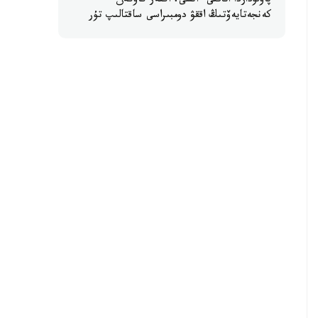
پاۆلوداردا اتاقتى ءانشى، اكتەر كاۋكەن
كەنجەتايەۆتىڭ اققۋ دومبىراسى ساقتالىپ تۇر