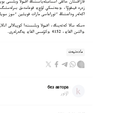
قازاقستان حالقى اسسامبلەياسىنىڭ اقمولا وبلىسى بوي
زەرە قيىقوۆا، «جەنسكي لۋچ» قوعامدىق بىرلەستىگىن
اكەلەر وداعىنىڭ ءتوراعاسى مارات قويشين ءسوز سويلە
«التىن القا»، 4152 «كۇمىس القا» يەگەرلەرى.
مادەنيەت
без автора
اۆتور