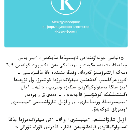
«ەلباسى جولداۋىنداعى تاپسىرماعا سايكەس، ءبىز بەس
جىلدىڭ ىشىندە ەڭبەك ونىمدىلىگى مەن ەكسپورت كولەمىن 2,5
ەسەگە ارتتىرۋىمىز كەرەك. ونىڭ ىشىندە ەڭ ماڭىزدىسى -
اگروونەركاسىپ كەشەنىن سيفرلاندىرۋعا كوشىرۋ. ول تۇرعىدا
ءبىز جاڭا تەحنولوگيالاردى ەنگىزە وتىرىپ، دالمە- ءدال
ەگىنشىلىككە كوشۋىمىز قاجەت»، - دەدى ق ر پرەمەر
ءمينيسترىنىڭ ورىنباسارى، ق ر اۋىل شارۋاشىلىعى ءمينيسترى
ءومىرزاق شوكەيەۆ.
اۋىل شارۋاشىلىعى ءمينيسترى ا و ك- ءتى سيفرلاندىرۋدا جاڭا
تەحنولوگيالاردى قولدانۋىمەن قاتار، كادرلىق قۇرام تۋرالى دا