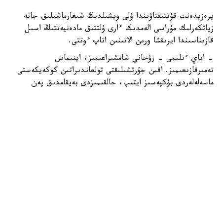
پرەزيدەنت قۇتتىقتاۋىندا ۇلى ويشىلدىڭ شىعارماشىلىق جانە
زياتكەرلىك مۇراسى الەمدىك ءارى ۇلتتىق مادەنيەتتىڭ اسىل
قازىناسىندا ايرىقشا ورىن الاتىنىن اتاپ ءوتتى.
- اباي ءىلىمى - رۋحاني شامشىراعىمىز، اينىماس
تەمىرقازىعىمىز. اقىن جۇرتشىلىقتى تولعاندىراتىن كوكەيكەستى
ماسەلەلەردى بۇكپەسىز ايتىپ، حالقىمىزدى بەيقامدىق پەن
جالقاۋلىقتان اۋلاق بولۋعا شاقىردى. حاكىمنىڭ «تولىق ادام»
يدەياسى - ءاربىر ازاماتتى رۋحاني كەمەلدەنۋگە ۇندەيتىن جانە
ەشقاشان وزەكتىلىگىن جوعالتپايتىن مازمۇنى تەرەڭ تۇجىرىم، -
دەدى توقايەۆ.
مەملەكەت باسشىسى بيىلعى اباي كۇنى ەلىمىزدە جۇرگىزىلىپ
جاتقان اۋقىمدى وزگەرىستەرمەن تۇسپا- تۇس كەلىپ وتىرعانىن
ايتتى.
- قازاقستاننىڭ حالىق كونستيتۋتسياسى زاڭدى كۇشىنە ەنىپ،
بيلىكتىڭ بارلىق ينستيتۋتتارىن تۇبەگەيلى جاڭعىرتۋ ۇدەرىسى
باستالدى. بۇل - شىن مانىندە، ۇزاق مەرزىمگە ارنالعان دامۋ