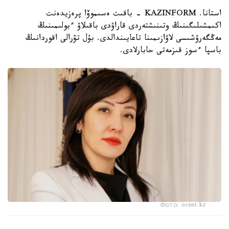
استانا. KAZINFORM - باقىت ەسىموۆا پرەزيدەنت
اكىمشىلىگىنىڭ وتىنىشتەردى قاراۋدى باقىلاۋ ءبولىمىنىڭ
مەڭگەرۋشىسى لاۋازىمىنا تاعايىندالدى. بۇل تۋرالى اقوردانىڭ
باسپا ءسوز قىزمەتى حابارلادى.
Фото: ocsnt.kz