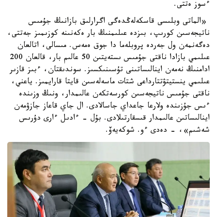
ءسوز ەتتى.
«الماتى وبلىسى قاسكەلەڭدەگى اگرارلىق بازانىڭ جۇمىس
ناتيجەسىن كورىپ، بىزدە عىلىمنىڭ بار ەكەنىنە كوزىمىز جەتتى،
دەگەنمەن ول جەردە پروبلەما دا جوق ەمەس. مىسالى، اتالعان
عىلىمي بازادا ناقتى جۇمىس ىستەيتىن 50 عالىم بار، قالعان 200
ادامنىڭ نەمەن اينالىساتىنى تۇسىنىكسىز. سوندىقتان، ءبىز قازىر
عىلىمي ينستيتۋتتارداعى شتات ماسەلەسىن قايتا قارايمىز. ياعني،
ناقتى جۇمىس ناتيجەسىن كورسەتكەن عالىمدار، ونىڭ وزىندە
ءىس جۇزىندە ولارعا جاعداي جاسالادى. ال جاي قاعاز جازۋمەن
اينالىساتىن عالىمدار قىسقارتىلادى. بۇل - ءادىل ءارى دۇرىس
شەشىم»، - دەدى ءو. شوكەيەۆ.