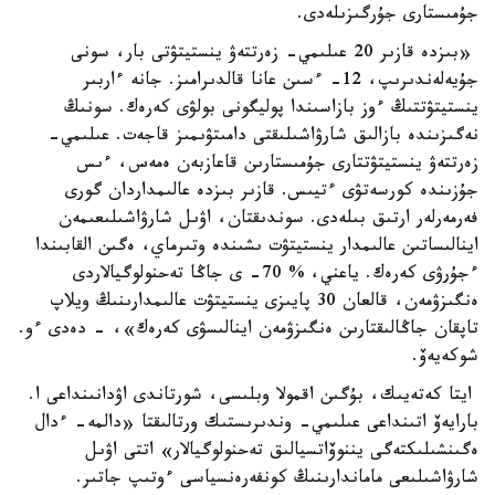
جۇمىستارى جۇرگىزىلەدى.
«بىزدە قازىر 20 عىلىمي- زەرتتەۋ ينستيتۋتى بار، سونى
جۇيەلەندىرىپ، 12- ءسىن عانا قالدىرامىز. جانە ءاربىر
ينستيتۋتتىڭ ءوز بازاسىندا پوليگونى بولۋى كەرەك. سونىڭ
نەگىزىندە بازالىق شارۋاشىلىقتى دامىتۋىمىز قاجەت. عىلىمي-
زەرتتەۋ ينستيتۋتتارى جۇمىستارىن قاعازبەن ەمەس، ءىس
جۇزىندە كورسەتۋى ءتيىس. قازىر بىزدە عالىمداردان گورى
فەرمەرلەر ارتىق بىلەدى. سوندىقتان، اۋىل شارۋاشىلىعىمەن
اينالىساتىن عالىمدار ينستيتۋت ىشىندە وتىرماي، ەگىن القابىندا
ءجۇرۋى كەرەك. ياعني، % 70- ى جاڭا تەحنولوگيالاردى
ەنگىزۋمەن، قالعان 30 پايىزى ينستيتۋت عالىمدارىنىڭ ويلاپ
تاپقان جاڭالىقتارىن ەنگىزۋمەن اينالىسۋى كەرەك»، - دەدى ءو.
شوكەيەۆ.
ايتا كەتەيىك، بۇگىن اقمولا وبلىسى، شورتاندى اۋدانىنداعى ا.
بارايەۆ اتىنداعى عىلىمي- وندىرىستىك ورتالىقتا «دالمە- ءدال
ەگىنشىلىكتەگى يننوۆاتسيالىق تەحنولوگيالار» اتتى اۋىل
شارۋاشىلىعى ماماندارىنىڭ كونفەرەنسياسى ءوتىپ جاتىر.