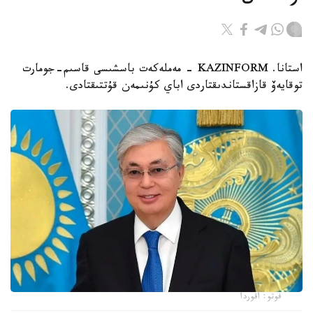
استانا. KAZINFORM - مەملەكەت باسشىسى قاسىم-جومارت
توقايەۆ قازاقستاندىقتاردى اباي كۇنىمەن قۇتتىقتادى.
فوتو: اقوردا