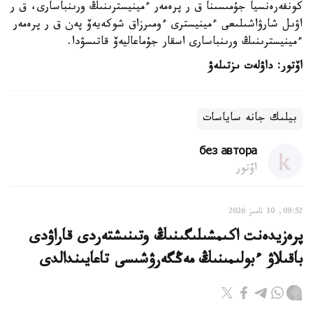
كونفەرەنسيا جۇمىسىنا ق ر پرەمەر ءمينيسترىنىڭ ورىنباسارى، ق ر
اۋىل شارۋاشىلىعى ءمينيسترى ءومىرزاق شوكەيەۆ پەن ق ر پرەمەر
ءمينيسترىنىڭ ورىنباسارى اسقار جۇماعاليەۆ قاتىسۋدا.
اۆتور: داۋلەت ىزتىلەۋ
بيلىك جانە ساياسات
без автора
اۆتور
09:52, 10 تامىز 2026
پرەزيدەنت اكىمشىلىگىنىڭ وتىنىشتەردى قاراۋدى
باقىلاۋ ءبولىمىنىڭ مەڭگەرۋشىسى تاعايىندالدى