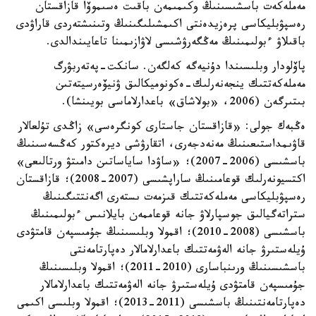
مەملەكەت باسشىسىنىڭ وكىمىمەن باقىت ەسىموۆا قازاقستان
رەسپۋبليكاسى پرەزيدەنتى اكىمشىلىگىنىڭ وتىنىشتەردى قاراۋدى
باقىلاۋ ءبولىمىنىڭ مەڭگەرۋشىسى لاۋازىمىنا تاعايىندالدى.
پاۆلودار وبلىسىندا دۇنيەگە كەلگەن. سانكت-پەتەربۋرگ
مەملەكەتتىك ينجەنەرلىك-ەكونوميكالىق ۋنيۆەرسيتەتىن
بىتىرگەن (2006، «بولاشاق» باعدارلاماسى بويىنشا).
ەڭبەك جولى: «قازاقستان جاستارى كونگرەسى» زاڭدى تۇلعالار
قاۋىمداستىعىنىڭ مەنەدجەرى، اتقارۋشى ديرەكتور كەڭسەسىنىڭ
باسشىسى (2006-2007)؛ «ساۋدا ساياساتىن دامىتۋ ورتالىعى»
اكتسيونەرلىك قوعامىنىڭ ساراپشىسى (2007-2008)؛ قازاقستان
رەسپۋبليكاسى مەملەكەتتىك قىزمەت ىستەرى اگەنتتىگىنىڭ
ستراتەگيالىق جوسپارلاۋ جانە قوعاممەن بايلانىس ءبولىمىنىڭ
باسشىسى (2008-2010)؛ اقمولا وبلىسىنىڭ جۇمىسپەن قامتۋدى
ۇيلەستىرۋ جانە الەۋمەتتىك باعدارلامالار دەپارتامەنتى
باسشىسىنىڭ ورىنباسارى (2010-2011)؛ اقمولا وبلىسىنىڭ
جۇمىسپەن قامتۋدى ۇيلەستىرۋ جانە الەۋمەتتىك باعدارلامالار
دەپارتامەنتىنىڭ باسشىسى (2011-2013)؛ اقمولا وبلىسى اكىمى