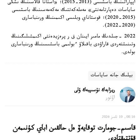
اپپاراتىنىڭ باسشىسى (2013-2015)؛ «استانا قالاسىنىڭ ىشكى
ساياسات دەپارتامەنتى» مەملەكەتتىك مەكەمەسىنىڭ باسشىسى
(2015-2020)؛ قوستاناي وبلىسى اكىمىنىڭ ورىنباسارى
(2020-2022).
2022 -جىلدىڭ مامىر ايىنان ق ر پرەزيدەنتى اكىمشىلىگىنىڭ
وتىنىشتەردى قاراۋدى باقىلاۋ ءبولىمى باسشىسىنىڭ ورىنباسارى
بولدى.
بيلىك جانە ساياسات
ريزابەك نۇسىپبەك ۇلى
اۆتور
08:16, 10 تامىز 2026
قاسىم-جومارت توقايەۆ ەل حالقىن اباي كۇنىمەن
قۇتتىقتادى