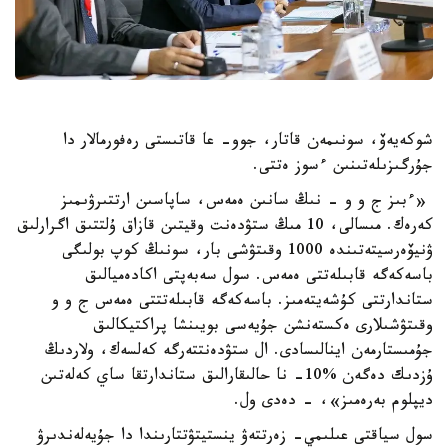
شوكەيەۆ، سونىمەن قاتار، جوو- عا قاتىستى رەفورمالار دا
جۇرگىزىلەتىنىن ءسوز ەتتى.
«ءبىز ج و و - نىڭ سانىن ەمەس، ساپاسىن ارتتىرۋىمىز
كەرەك. مىسالى، 10 مىڭ ستۋدەنت وقيتىن قازاق ۇلتتىق اگرارلىق
ۋنيۆەرسيتەتىندە 1000 وقىتۋشى بار، سونىڭ كوپ بولىگى
باسەكەگە قابىلەتتى ەمەس. سول سەبەپتى اكادەميالىق
ستاندارتتى كۇشەيتەمىز. باسەكەگە قابىلەتتتى ەمەس ج و و
وقىتۋشىلارى ەكستەنشن جۇيەسى بويىنشا پراكتيكالىق
جۇمىستارمەن اينالىسادى. ال ستۋدەنتتەرگە كەلسەك، ولاردىڭ
ۇزدىك دەگەن %10- نا حالىقارالىق ستاندارتقا ساي كەلەتىن
ديپلوم بەرەمىز»، - دەدى ول.
سول سياقتى عىلىمي- زەرتتەۋ ينستيتۋتتارىندا دا جۇيەلەندىرۋ