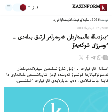
KAZINFORM
ق ز
ترەند:
2026-سايلاۋ
وقيعا
تاعايىنداۋ
اقوردا
22:05, 07 قىركۇيەك 2018
ءبىزدىڭ عالىمداردان فەرمەرلەر ارتىق بىلەدى -
ءومىرزاق شوكەيەۆ
استانا. قازاقپارات - اۋىل شارۋاشىلىعىن سيفرلاندىرىلعان
تەحنولوگيالارعا كوشىرۋ كەزىندە اۋىل شارۋاشىلىعى ماماندارى دا
قايتا جاساقتالادى، دەپ حابارلايدى قازاقپارات ءتىلشىسى.