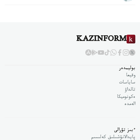
KAZINFORM
بوليمدەر
وقيعا
ساياسات
تالداۋ
ەكونوميكا
الەمدە
ءبىز تۋرالى
پايدالانۋشىلىق كەلىسىم