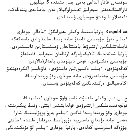
سونىمەن قاتار الداعى بەس جىل ىشىندە 5 ميلليون
قازاقستاندىقتى سيفرلىق تەحنولوگيالار مەن جاساندى ينتەللەكت
داعدىلارىنا وقىتۋ جوسپارى ۇسىنىلدى.
Respublica پارتياسىنىڭ وكىلى مەيرامگۇل ءمادالى جوعارى
ءبىلىم بەرۋ جۇيەسىن دامىتۋ جانە ونىڭ حالىقارالىق باسەكەگە
قابىلەتتىلىگىن ارتتىرۋعا باعىتتالعان ۇسىنىستارىن تانىستىردى.
پارتيا شەتەلدىك تالاپكەرلەرگە ارنالعان سيفرلىق قابىلداۋ
جۇيەسىن ەنگىزۋدى، قوس ديپلومدى باعدارلامالاردى
كەڭەيتۋدى، ءبىلىم ەكسپورتىن دامىتۋدى، تاۋەلسىز اككرەديتتەۋ
جۇيەسىن جەتىلدىرۋدى جانە جوعارى وقۋ ورىندارىنىڭ
اكادەميالىق ەركىندىگىن كەڭەيتۋدى ۇسىندى.
ج س د پ وكىلى ماقسۋت ناسيبۋلوۆ جوعارى ءبىلىمنىڭ
قولجەتىمدىلىگىن ارتتىرۋدى قولدايتىنىن ايتتى. ونىڭ پىكىرىنشە،
جوعارى وقۋ ورىندارىندا تەگىن ءبىلىم بەرۋ پوپۋليستىك شارا
ەمەس جانە مۇنداي تاجىريبە ەۋروپانىڭ بىرقاتار ەلىندە ءساتتى
جۇزەگە اسىرىلىپ كەلەدى. پارتيا جوعارى ءبىلىم الۋ مۇمكىندىگى