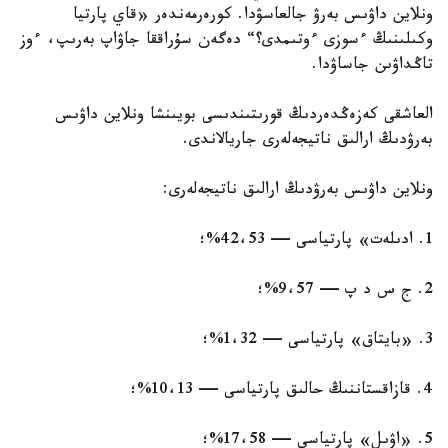
ونلاين داۋىس بەرۋ جالعاسۋدا. كورەرمەندەر «قاي پارتيا
وكىلىنىڭ ءسوزى ءوتىمدى؟“ دەگەن سۇراققا جاۋاپ بەرىپ، ءوز
تاڭداۋىن جاساۋدا.
العاشقى كەزەڭدەردىڭ قورىتىندىسى بويىنشا ونلاين داۋىس
بەرۋدىڭ ارالىق ناتيجەلەرى جاريالاندى.
ونلاين داۋىس بەرۋدىڭ ارالىق ناتيجەلەرى:
1. ادىلەت» پارتياسى — 42،53%؛
2. ج س د پ — 9،57%؛
3. «بايتاق» پارتياسى — 1،32%؛
4. قازاقستاننىڭ حالىق پارتياسى — 10،13%؛
5. «اۋىل» پارتياسى — 17،58%؛