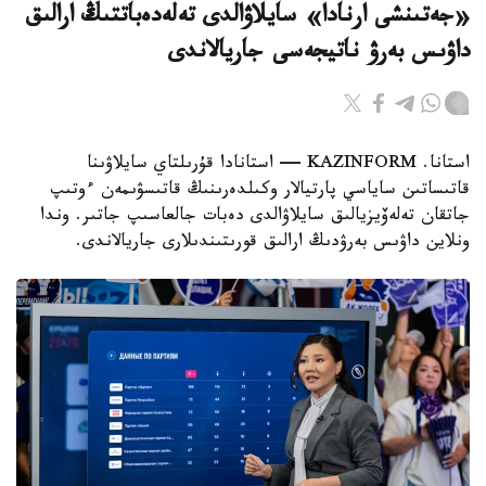
«جەتىنشى ارنادا» سايلاۋالدى تەلەدەباتتىڭ ارالىق
داۋىس بەرۋ ناتيجەسى جاريالاندى
استانا. KAZINFORM — استانادا قۇرىلتاي سايلاۋىنا
قاتىساتىن ساياسي پارتيالار وكىلدەرىنىڭ قاتىسۋىمەن ءوتىپ
جاتقان تەلەۆيزيالىق سايلاۋالدى دەبات جالعاسىپ جاتىر. وندا
ونلاين داۋىس بەرۋدىڭ ارالىق قورىتىندىلارى جاريالاندى.