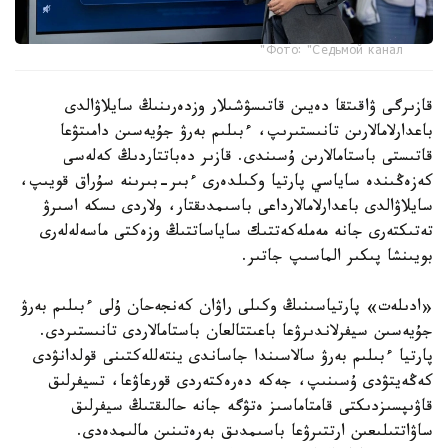
Фото: "Седьмой канал"
قازىرگى ۋاقىتقا دەيىن قاتىسۋشىلار وزدەرىنىڭ سايلاۋالدى
باعدارلامالارىن تانىستىرىپ، ءبىلىم بەرۋ جۇيەسىن دامىتۋعا
قاتىستى باستامالارىن ۇسىندى. قازىر دەباتتاردىڭ كەلەسى
كەزەڭىندە ساياسي پارتيا وكىلدەرى ءبىر-بىرىنە سۇراق قويىپ،
سايلاۋالدى باعدارلامالارداعى باسىمدىقتار، ولاردى ىسكە اسىرۋ
تەتىكتەرى جانە مەملەكەتتىك ساياساتتىڭ وزەكتى ماسەلەلەرى
بويىنشا پىكىر الماسىپ جاتىر.
«ادىلەت» پارتياسىنىڭ وكىلى راۋان كەنجەحان ۇلى ءبىلىم بەرۋ
جۇيەسىن سيفرلاندىرۋعا باعىتتالعان باستامالاردى تانىستىردى.
پارتيا ءبىلىم بەرۋ سالاسىندا جاساندى ينتەللەكتىنى قولدانۋدى
كەڭەيتۋدى ۇسىنىپ، جەكە دەرەكتەردى قورعاۋعا، تسيفرلىق
قاۋىپسىزدىكتى قامتاماسىز ەتۋگە جانە حالىقتىڭ سيفرلىق
ساۋاتتىلىعىن ارتتىرۋعا باسىمدىق بەرەتىنىن مالىمدەدى.