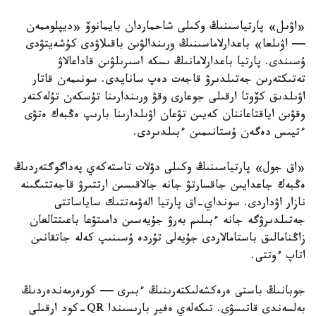
«اۋىل» پارتياسىنىڭ وكىلى شاحماردان بايمانوۆ «ديپلوممەن
— اۋىلعا» باعدارلاماسىنىڭ ورىندالۋىن باقىلاۋدى كۇشەيتۋدى
ۇسىندى. پارتيا باعدارلامانىڭ ىسكە اسىرىلۋىن قاداعالاۋ
تەتىكتەرىن جەتىلدىرۋ قاجەت دەپ سانايدى. سونىمەن قاتار
اۋىلدىق كۆوتا ارقىلى جوعارى وقۋ ورىندارىنا تۇسكەن تۇلەكتەر
وقۋىن اياقتاعاننان كەيىن تۋعان اۋىلدارىنا بارىپ ەڭبەك ەتۋى
ءتيىس دەگەن ۇستانىمىن ءبىلدىردى.
«اق جول» پارتياسىنىڭ وكىلى دۋلات تاستەكەي پەداگوگتەردىڭ
ەڭبەك جاعدايىن جاقسارتۋ جانە جالاقىسىن ارتتىرۋ قاجەتتىگىنە
نازار اۋداردى. سونداي-اق پارتيا الەۋمەتتىك ساياساتتى
جەتىلدىرۋگە جانە ءبىلىم بەرۋ جۇيەسىن دامىتۋعا باعىتتالعان
زاڭنامالىق باستامالاردى جۇيەلى تۇردە ۇسىنىپ كەلە جاتقانىن
اتاپ ءوتتى.
جوبانىڭ باستى ەرەكشەلىكتەرىنىڭ ءبىرى — كورەرمەندەردىڭ
بەلسەندى قاتىسۋى. تىكەلەي ەفير بارىسىندا QR-كود ارقىلى