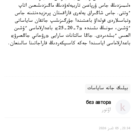
ەلىمىزدىڭ جاس ۇرپاعىن تاربيەلەۋدىڭ ماڭىزدىلىعىن اتاپ
ءوتتى. جاس شاڭىراق يەلەرى قازاقستان پرەزيدەنتىنە جاس
وتباسىلاردى قولداۋ باعىتىندا جۇرگىزىلىپ جاتقان ساياساتى
ءۇشىن، سونىڭ ىشىندە «7-20-25» باعدارلاماسى ءۇشىن
العىس ءبىلدىردى. جاڭا سالتانات سارايى «رۋحاني جاڭعىرۋ»
باعدارلاماسى اياسىندا جەكە كاسىپكەردىڭ قاراجاتىنا سالىنعان.
بيلىك جانە ساياسات
без автора
اۆتور
23:34, 05 تامىز 2026