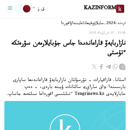
KAZINFORM
ق ز
ترەند:
2026-سايلاۋ
وقيعا
تاعايىنداۋ
اقوردا
15:08, 07 قىركۇيەك 2018
نازاربايەۆ قاراعاندىدا جاس جۇبايلارمەن سۋرەتكە
ءتۇستى
استانا. قازاقپارات - نۇرسۇلتان نازاربايەۆ قاراعاندىعا ساپارى
بارىسىندا «اق ساراي» سالتانات ۇيىنە باردى، - دەپ
حابارلايدى Tengrinews.kz ءتىلشىسى اقورداعا سىلتەمە جاساپ.