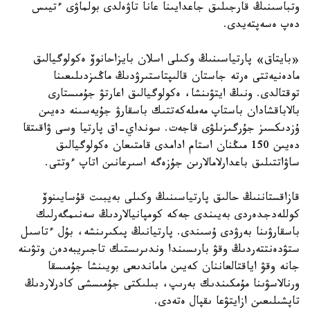
وتباسىنىڭ قارجىلىق جاعدايىنا عانا تاۋەلدى بولماۋى ءتيىس
دەپ ەسەپتەيدى.
«بايتاق» پارتياسىنىڭ وكىلى اسلان بايزاحانوۆ ەكولوگيالىق
مادەنيەتتى ەرتە جاستان قالىپتاستىرۋدىڭ ماڭىزدىلىعىنا
توقتالدى. ونىڭ ايتۋىنشا، ەكولوگيالىق اعارتۋ جۇمىستارى
بالاباقشادان باستاپ مەملەكەتتىك باسقارۋ جۇيەسىنە دەيىن
ۇزدىكسىز جۇرگىزىلۋى قاجەت. سونداي-اق پارتيا وسى ۋاقىتقا
دەيىن 150 مىڭنان استام ادامدى قامتىعان ەكولوگيالىق
ساۋاتتىلىق باعدارلامالارىن جۇزەگە اسىرعانىن اتاپ ءوتتى.
قازاقستاننىڭ حالىق پارتياسىنىڭ وكىلى بەيبىت قۇسايىنوۆ
كوللەدجدەردى بەيىندى جەكە كومپانيالاردىڭ سەنىمگەرلىك
باسقارۋىنا بەرۋدى ۇسىندى. پارتيانىڭ پىكىرىنشە، بۇل ءتاسىل
ستۋدەنتتەردىڭ وقۋ بارىسىندا وندىرىستىك تاجىريبەدەن وتۋىنە
جانە وقۋ اياقتالعاننان كەيىن ماماندىعى بويىنشا جۇمىسقا
ورنالاسۋىنا مۇمكىندىك بەرىپ، بىلىكتى جۇمىسشى كادرلاردىڭ
تاپشىلىعىن ازايتۋعا ىقپال ەتەدى.