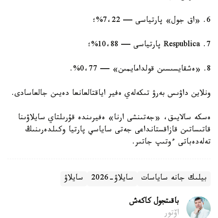
6. «اق جول» پارتياسى — 7،22%؛
7. Respublica پارتياسى — 10،88%؛
8. «ەشقايسىسىن قولدامايمىن» — 0،77%.
ونلاين داۋىس بەرۋ تىكەلەي ەفير اياقتالعانعا دەيىن جالعاسادى.
ەسكە سالايىق، «جەتىنشى ارنا» ەفيرىندە قۇرىلتاي سايلاۋىنا
قاتىساتىن قازاقستانداعى جەتى ساياسي پارتيا وكىلدەرىنىڭ
تەلەدەباتى ءوتىپ جاتىر.
بيلىك جانە ساياسات
سايلاۋ-2026
سايلاۋ
باقىتجول كاكەش
اۆتور