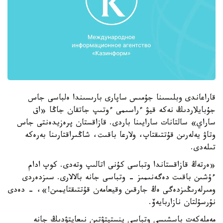
قاراعاندى وبلىسىنا جۇمىس ساپارى بارىسىندا ەلباسى جاس
جۇبايلاردىڭ نەكە قيۋ ءراسىمى ءوتىپ جاتقان جاڭا «اق
ساراي» سالتانات سارايىنا باردى. قازاقستان پرەزيدەنتى جاس
وتاۋ يەلەرىن قۇتتىقتاپ، ولارعا باقىت، شاڭىراقتارىنا بەرەكە
تىلەدى.
«ەرتەڭ قازاقستاندا وتباسى كۇنى اتالىپ وتەدى. كوپ ادام
ءۇشىن باقىت دەگەنىمىز - وتباسى جانە بالالارى. سىزدەردى
ومىرلەرىڭىزدەگى ەڭ جارقىن وقيعامەن قۇتتىقتايمىن!»، - دەدى
نۇرسۇلتان نازاربايەۆ.
مەملەكەت باسشىسى وتباسى ينستيتۋتىن نىعايتۋدىڭ جانە