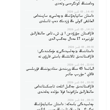
وداعىنىڭ كونگرەسى وتەدى
14:40, 05 تامىز 2026
داستان ساتپايەۆتىڭ «چەلسي» ساپىنداعى
العاشقى گولى ەڭ ۇزدىك دەپ تانىلدى
14:24, 05 تامىز 2026
قازاقستان جۇزۋدەن ا ق ش-تاعى حالىقارالىق
تۋرنيردە 17 مەدال جەڭىپ الدى
09:55, 05 تامىز 2026
داستاننىڭ «چەلسيدەگى» مۇمكىندىگى:
قازاقستاندىق تالانتتىڭ باستى قارۋى نە
22:04, 04 تامىز 2026
الماتىدا 45 مىڭ ورىندىق ستاديوننىڭ قۇرىلىسى
قالاي ءجۇرىپ جاتىر
10:08, 04 تامىز 2026
قازاقستاندىق جەڭىل اتلەت تاجىكستانداعى
حالىقارالىق مارافوندا قولا جۇلدە يەلەندى
09:55, 04 تامىز 2026
چەلسيدەگى باسەكە: داستان ساتبايەۆتىڭ