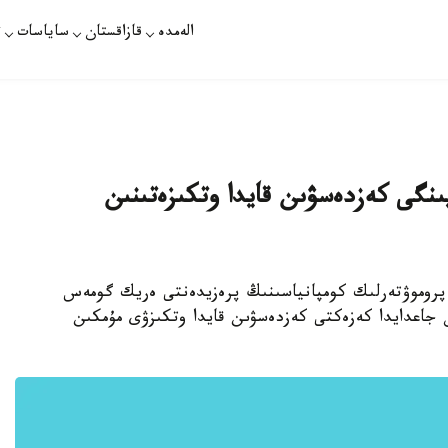
الەمدە
قازاقستان
ساياسات
ت
ىنگى كەزدەسۋىن قايدا وتكىزەتىنىن
تانا. قازاقپارات - Golden Boy Promotions پروموۋتەرلىك كومپانياسىنىڭ پرەزيدەنتى ەريك گومەس
جاعدايدا كەزەكتى كەزدەسۋىن قايدا وتكىزۋى مۇمكىن