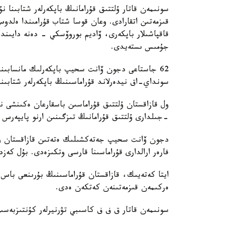
سونىمەن قاتار ۇلتتىق قۇرامانىڭ باپكەرلەر شتابىنا
قىزمەتىن اتقارادى. وعان قوسا شتاب قۇرامىندا ەل
قاقپاشىلار باپكەرى، ۆاديم بوروۆسكي - دەنە دايىند
جۇمىس ىستەيدى.
62 جاستاعى دجون ۆانت سحيپ باپكەرلىك مانسابىندا 
سونداي-اق نيدەرلاند قۇراماسىنىڭ باپكەرلەر شتابىند
-جىلدارى ۇلتتىق قۇرامانىڭ تىزگىنىن ارنو پايپەرس
فارەر ارالدارى قۇراماسىنا قارسى وتكىزەدى. بۇل كەزد
ايتا كەتەيىك، قازاقستان قۇراماسىنىڭ بۇرىنعى باس ب
ەركىمەن قىزمەتىنەن كەتكەن ەدى.
سونىمەن قاتار ق ف ف كاسىبي تۋرنيرلەر كۇنتىزبەسى