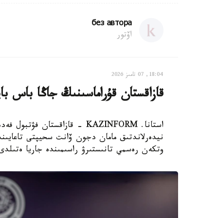
без автора
اۆتور
18:04, 07 تامىز 2026
قازاقستان قۇراماسىنىڭ جاڭا باس با
استانا. KAZINFORM - قازاقستان
نيدەرلاندتىق مامان دجون ۆانت سحيپتى تاعايىندا
وتكەن رەسمي تانىستىرۋ راسىمىندە جاريا ەتىلدى