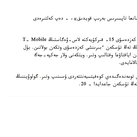
Madison Squa-گە 15- جەلتوقسانعا تاپسىرىس بەرىپ قويدىق»، - دەپ كەلتىرەدى
ايتا كەتەيىك، «كانەلو» مەن گولوۆكيننىڭ ەكىنشى كەزدەسۋى 15- قىركۇيەكتە لاس-ۆەگاستىڭ T- Mobile
دىڭ تەڭ تۇسكەن ءبىرىنشى كەزدەسۋى وتكەن بولاتىن. بۇل
اياقتاۋعا وقتالىپ وتىر. ويتكەنى ولار جەكپە-جەك
لامايدى.
كەرلىك كەڭسەسى تومەندەگىدەي كوەفيتسيەنتتەردى ۇسىنىپ وتىر. گولوۆيننىڭ