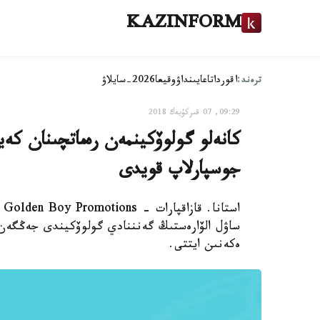
KAZINFORM
ترەند:
اقوردا
تاعايىنداۋ
وقيعا
2026-سايلاۋ
09:29, 07 قىركۇيەك 2018
كانەلو گولوۆكينمەن رەماتچىنان كەي
جوسپارلاپ قويدى
اس
ساۋل الۆارەستىڭ گەنننادي گولوۆكيندى جەڭگەن 
ەكەنىن ايتتى.