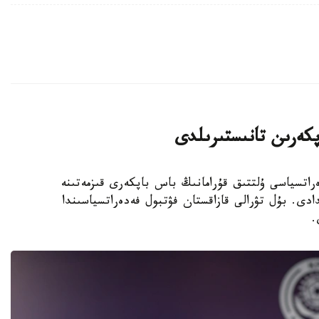
پكەرىن تانىستىرىلدى
 فۋتبول فەدەراتسياسى ۇلتتىق قۇرامانىڭ باس باپكەرى قىزمەتىنە
دى. بۇل تۋرالى قازاقستان فۋتبول فەدەراتسياسىندا
.