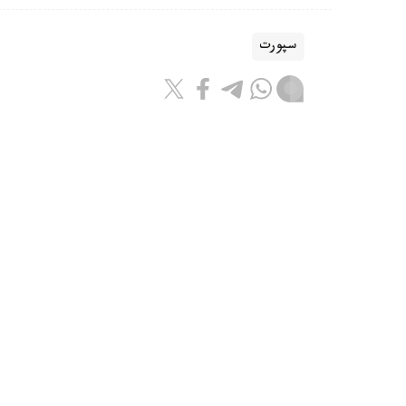
سپورت
باقىتجول كاكەش
اۆتور
08:55, 07 تامىز 2026
جانىبەك ءالىمحان ۇلى ا ق ش-قا بار
استانا. kazinform - قازاقستاندىق 
بارىپ، الداعى جەكپە-جەكتەرىنە دايىندىقتى جال