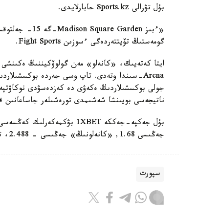
بۇل تۋرالى Sports.kz حابارلايدى.
«ءبىز re Garden
گومەستىڭ تۆيتتەردەگى ءسوزىن Fight Sports.
Arena-سىندا وتەدى. تاپ وسى جەردە بوكسشىلار
جولى بوكسشىلاردىڭ ەكەۋى دە كەزدەسۋدى نوكاۋتپەن 
ناتيجەسى بويىنشا شەشىمدى تورەشىلەر جاساعانىن قا
بۇل جەكپە-جەككە 1XBET بۋكمە
جەڭىسى 1.68, «كانەلونىڭ» جەڭىسى - 2.488، تەڭ تۇسكەن جاعدايدا - 20.
سپورت