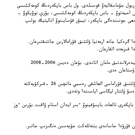
 نۇربول جۇماسقاليەۆ قوسىلدى. ول باس باپكەردىڭ كومەكشىسى
دوس احمەتوۆ - باس باپكەردىڭ كومەكشىسى، يۋري نوۆيكوۆ -
ىعى جونىندەگى باپكەر، تيمۋر قۇسايىنوۆ اناليتيك بولىپ
گرەكيا جانە ارمەنيا ۇلتتىق قۇرامالارىن جاتتىقتىرعان.
ا قىزمەت اتقارعان.
ول قازاقستان ۇلتتىق قۇراماسىن باسقارعان ەكىنشى نيدەرلاندتىق مامان اتاندى. بۇعان دەيىن 2006-2008
 ۇستاعان ەدى.
دجون ۆانت سحيپ جەتەكشىلىك ەتەتىن قازاقستان ۇلتتىق قۇراماسى العاشقى رەسمي ماتچىن 26 -قىركۇيەكتە
ەسۋ ۇلتتار ليگاسى اياسىندا وتەدى.
اپكەرى تالعات بايسۋفينوۆ ءبىر ايدان استام ۋاقىت بۇرىن ءوز
ن قۇرۋدا جاساندى ينتەللەكت جۇيەسىن ەنگىزىپ جاتىر.