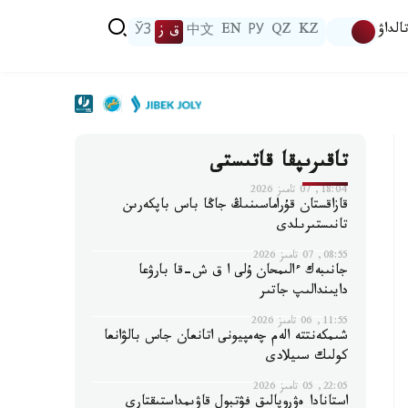
الداۋ
KZ
QZ
РУ
EN
中文
ق ز
ЎЗ
تاقىرىپقا قاتىستى
18:04, 07 تامىز 2026
قازاقستان قۇراماسىنىڭ جاڭا باس باپكەرىن
تانىستىرىلدى
08:55, 07 تامىز 2026
جانىبەك ءالىمحان ۇلى ا ق ش-قا بارۋعا
دايىندالىپ جاتىر
11:55, 06 تامىز 2026
شىمكەنتتە الەم چەمپيونى اتانعان جاس بالۋانعا
كولىك سىيلادى
22:05, 05 تامىز 2026
استانادا ەۋروپالىق فۋتبول قاۋىمداستىقتارى