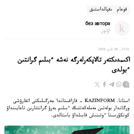
قوعام
ىقپالداستىق
без автора
اۆتور
17:51, 08 تامىز 2026
اكىمدىكتەر تالاپكەرلەرگە نەشە ءبىلىم گرانتىن
ءبولدى
استانا. KAZINFORM - قازاقستاندا جەرگىلىكتى اتقارۋشى
ورگاندار بولەتىن مەملەكەتتىك ءبىلىم بەرۋ گرانتتارىن تاعايىنداۋ
كونكۋرسىنا ءوتىنىش قابىلداۋ باستالدى.