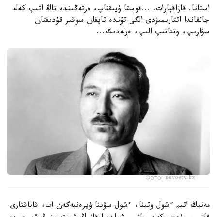
استانا. قازاقپارات. ...قوستا ۇيىقتاپ، ەرتەڭىندە تاڭ اتىپ كەلە
جاتقاندا اتتارىمىزدى الگى تۇندە تاپقان سوقىر قۇدىقتان
سۋارىپ، وتتاتىپ الىپ، ەرلەدىك...
Фото: novoetv.kz
مەنىڭ اتىم ءشول وتىنا، ءشول سۋىنا ۇيرەنبەگەن ات، قاباقتارى