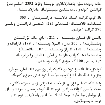
جانە رەزيدەنتۋرا باعدارلامالارى بويىنشا وقۋعا 2392 ءبىلىم بەرۋ
گرانتىن ءبولدى،-دەلىنگەن مينيسترلىك حابارلاماسىندا.
ەڭ كوپ گرانت استانا قالاسىندا قاراستىرىلعان - 303.
شىمكەنت قالاسىنىڭ اكىمدىگى 285، شىعىس قازاقستان وبلىسى
270 گرانت ءبولدى.
باتىس قازاقستان وبلىسىندا – 211، اباي جانە تۇركىستان
وبلىستارىندا – 200 دەن، اقمولا وبلىسىندا – 199، قاراعاندى
وبلىسىندا – 198، اتىراۋ وبلىسىندا – 187، ماڭعىستاۋ
وبلىسىندا 163 گرانت قاراستىرىلعان. قالعان وڭىرلەردىڭ
ءارقايسىسى 100 گە جۋىق گرانت ۇسىندى.
كونكۋرسقا قاتىسۋ ءۇشىن تالاپكەرلەر وزدەرى تاڭداعان جوعارى
وقۋ ورنىنىڭ قابىلداۋ كوميسسياسىنا ءوتىنىش بەرۋى كەرەك.
وتىنىشكە ءبىلىم تۋرالى قۇجات، نەگىزگى ۇبت سەرتيفيكاتى،
جەكە باسىن كۋالاندىراتىن قۇجاتتىڭ كوشىرمەسى، سونداي-اق
بار بولعان جاعدايدا جەڭىلدىك ساناتىن راستايتىن قۇجاتتار
قوسا تاپسىرىلادى.