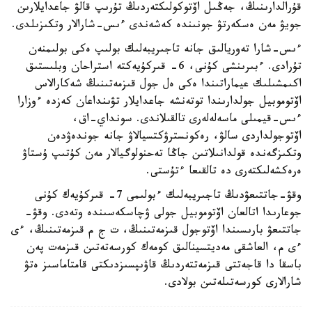
قۇرالدارىنىڭ، جەڭىل اۆتوكولىكتەردىڭ تۇرىپ قالۋ جاعدايلارىن
جويۋ مەن ەسكەرتۋ جونىندە كەشەندى ءىس-شارالار وتكىزىلدى.
ءىس-شارا تەوريالىق جانە تاجىريبەلىك بولىپ ەكى بولىمنەن
تۇرادى. ءبىرىنشى كۇنى، 6- قىركۇيەكتە استراحان وبلىستىق
اكىمشىلىك عيماراتىندا ەكى ەل جول قىزمەتىنىڭ شەكارالاس
اۆتوموبيل جولدارىندا توتەنشە جاعدايلار تۋىنداعان كەزدە ءوزارا
ءىس-قيمىلى ماسەلەلەرى تالقىلاندى. سونداي-اق،
اۆتوجولداردى سالۋ، رەكونسترۋكتسيالاۋ جانە جوندەۋدەن
وتكىزگەندە قولدانىلاتىن جاڭا تەحنولوگيالار مەن كۇتىپ ۇستاۋ
ەرەكشەلىكتەرى دە تالقىعا ءتۇستى.
وقۋ-جاتتىعۋدىڭ تاجىريبەلىك ءبولىمى 7- قىركۇيەك كۇنى
جوعارىدا اتالعان اۆتوموبيل جولى ۋچاسكەسىندە وتەدى. وقۋ-
جاتتىعۋ بارىسىندا اۆتوجول قىزمەتىنىڭ، ت ج م قىزمەتىنىڭ، ءى
ءى م، العاشقى مەديتسينالىق كومەك كورسەتەتىن قىزمەت پەن
باسقا دا قاجەتتى قىزمەتتەردىڭ قاۋىپسىزدىكتى قامتاماسىز ەتۋ
شارالارى كورسەتىلەتىن بولادى.