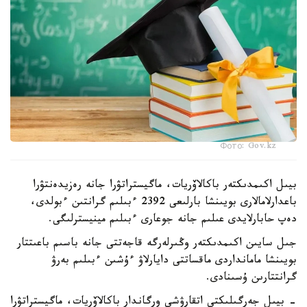
Фото: Gov.kz
بيىل اكىمدىكتەر باكالاۆريات، ماگيستراتۋرا جانە رەزيدەنتۋرا
باعدارلامالارى بويىنشا بارلىعى 2392 ءبىلىم گرانتىن ءبولدى،
دەپ حابارلايدى عىلىم جانە جوعارى ءبىلىم مينيسترلىگى.
جىل سايىن اكىمدىكتەر وڭىرلەرگە قاجەتتى جانە باسىم باعىتتار
بويىنشا مامانداردى ماقساتتى دايارلاۋ ءۇشىن ءبىلىم بەرۋ
گرانتتارىن ۇسىنادى.
- بيىل جەرگىلىكتى اتقارۋشى ورگاندار باكالاۆريات، ماگيستراتۋرا