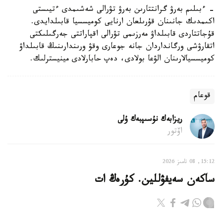
- ءبىلىم بەرۋ گرانتتارىن بەرۋ تۋرالى شەشىمدى ءتيىستى
اكىمدىك جانىنان قۇرىلعان ارنايى كوميسسيا قابىلدايدى.
قۇجاتتاردى قابىلداۋ مەرزىمى تۋرالى اقپاراتتى جەرگىلىكتى
اتقارۋشى ورگانداردان جانە جوعارى وقۋ ورىندارىنىڭ قابىلداۋ
كوميسسيالارىنان الۋعا بولادى، دەپ حابارلادى مينيسترلىك.
قوعام
ريزابەك نۇسىپبەك ۇلى
اۆتور
15:12, 08 تامىز 2026
ساكەن سەيفۋللين. كۇرەڭ ات