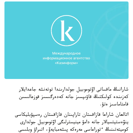
شارانىڭ ماقساتى اۆتوموبيل جولدارىندا توتەنشە جاعدايلار
كەزىندە كولىكتىڭ قاۋىپسىز جانە كەدەرگىسىز قوزعالىسىن
قامتاماسىز ەتۋ.
اتالعان شاراعا قازاقستان تاراپىنان قازاقستان رەسپۋبليكاسى
ينۆەستيتسيالار جانە دامۋ مينيسترلىگى اۆتوموبيل جولدارى
كوميتەتىنىڭ ءتوراعاسى مەرەكە پىشەمبايەۆ، اتىراۋ وبلىسى