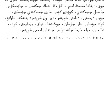
قاتىپ جۇدەپ كەلە جاتىر. شولدە ارقانىڭ شوپتەرىنىڭ ءبىرى دە
جوق. ارقادا مەنىڭ اتىم - كۇرەڭ اتتىڭ جەگەنى - جازدىگۇنى
جاسىل جىبەكتەي، كۇزدى كۇنى سارى جىبەكتەي جۇمساق،
جۇپار ءيىستى، ءتاتتى شوپتەر ەدى. ول شوپتەر: بەتەگە، تارلاۋ،
كوك جۋسان، قارا جۋسان، جوڭىشقا، قياق، بيدايىق، كودە،
شالعىن، ميا، مايسا جانە تولىپ جاتقان ادەمى شوپتەر.
بەتپاقتا بۇل شوپتەر جوق. بەتپاقتىڭ شوپتەرى سەلدىر، قوڭىر،
سۇر، قۋارعان، سوياۋلانعان قاتتى، قوڭىرسۇر وسىمدىك. ول
شوپتەر: سوياۋ جۋسان، قارا قوڭىر جۋسان، يزەن، ەبەلەك.
راس، كوكپەك پەن جۋسان ارقادا دا بار. بەتپاقتا دا بار.
ارقانىڭ سۋى كوبىنەسە تۇشى، ءتاتتى، تۇنىق سۋ جانە ونداي
سۋلار كوپ. ۇلكەن شالقار ايدىن كولدەر، ۇزىن اققان وزەندەر،
تاۋدان، ادىردان سىلدىراپ اققان كۇمىس سۋلى بۇلاقتار، كوك
شالعىندى، ءمولدىر سۋلى تومارلار ءتاتتى سۋىق سۋلى قۇدىقتار
ارقانىڭ جان- جانۋارلارىنىڭ سۇيگەن، ۇيرەنگەن سۋسىنى.
بەتپاقتا سۋ سيرەك كەزدەسەدى. ول سۋدىڭ ءوزى تاپشى جانە
ءدامى دە باسقالاۋ بولادى. ول سۋلار كوبىنەسە سول، اندا- ساندا
ءبىر جەردە، سوقىردىڭ كوزىندەي سىعىرايعان ناشار قۇدىقشالار