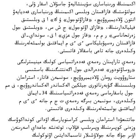
اكىمىنىڭ ورىنباسارى سۇيىنشاليەۆ جاسۇلان اسقار ۇلى،
سولتۇستىك قازاقستان وبلىسى اكىمىنىڭ ورىنباسارى فەديايەۆ
انتون ۆلاديميروۆيچ، «قازاۆتوجول» ۇ ك» ا ق وبلىستىق
فيليالدارىنىڭ، «قازاق اۆتوجول» ج ش س، «وبلستىق جول
زەرتحاناسى» ر م م، «قاز جول عزي» ا ق، سونداي-اق
قازاقستان رەسپۋبليكاسى ءى ءى م ايماقتىق بولىمشەلەرىنىڭ
وكىلدەرى جانە تاعى باسقالار قاتىستى.
رەسەي تاراپىنان رەسەي فەدەراتسياسى كولىك مينيسترلىگى
«روساۆتودور» فەدەرالدى جول اگەنتتىگىنىڭ باسشىسى
ستاروۆويت رومان ۆلاديميروۆيچ، سونىمەن قاتار، استراحان
وبلىسىنىڭ گۋبەرناتورى جيلكين الەكساندر الەكساندروۆيچ، ف مم
جول باسقارماسى رەسەي فەدەراتسياسىنىڭ 34-ايماق
وكىلدەرى، سونىمەن بىرگە رەسەي ت ج م جانە ءى ءى م
ايماقتىق بولىمشەلەرىنىڭ وكىلدەرى قاتىستى.
جاتتىعۋدا استراحان وبلىسى كراسنويارسك اۋدانى كونداكوۆسك
وزەنى كوپىرىنىڭ وپىرىلىپ قۇلاپ، توتەنشە جاعداي اسەرىنەن
اۋىر جۇك جانە جولاۋشىلار تاسىمالدايتىن اۆتوكولىك