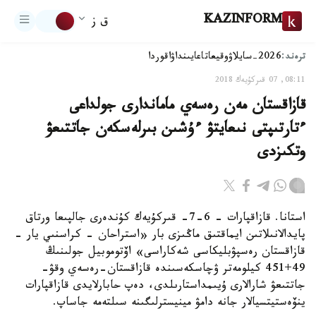
KAZINFORM
ق ز
ترەند:
2026-سايلاۋ
وقيعا
تاعايىنداۋ
اقوردا
08:11, 07 قىركۇيەك 2018
قازاقستان مەن رەسەي ماماندارى جولداعى
ءتارتىپتى نىعايتۋ ءۇشىن بىرلەسكەن جاتتىعۋ
وتكىزدى
استانا. قازاقپارات - 6-7- قىركۇيەك كۇندەرى جالپىعا ورتاق
پايدالانىلاتىن ايماقتىق ماڭىزى بار «استراحان - كراسنىي يار -
قازاقستان رەسپۋبليكاسى شەكاراسى» اۆتوموبيل جولىنىڭ
49+451 كيلومەتر ۋچاسكەسىندە قازاقستان-رەسەي وقۋ-
جاتتىعۋ شارالارى ۇيىمداستارىلدى، دەپ حابارلايدى قازاقپارات
ينۆەستيتسيالار جانە دامۋ مينيسترلىگىنە سىلتەمە جاساپ.