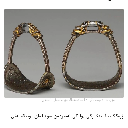
سۋرەت: دۇيسەنالى ءالىماقىننىڭ مۇراعاتىنان الىندى
ۇزەڭگىنىڭ نەگىزگى بولىگى تەمىردەن سوعىلعان. ونىڭ بەتى
التىن جانە كۇمىس اشەكەيلەرمەن بەزەندىرىلىپ، تابان تىرەيتىن