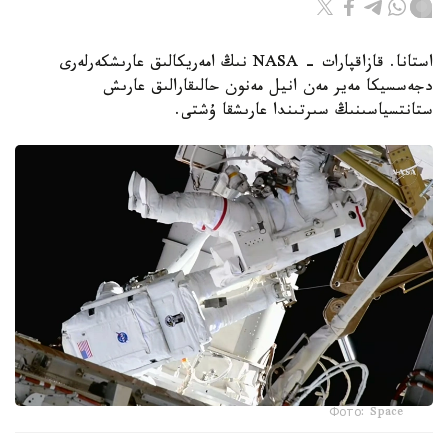
استانا. قازاقپارات - NASA نىڭ امەريكالىق عارىشكەرلەرى
دجەسسيكا مەير مەن انيل مەنون حالىقارالىق عارىش
ستانتسياسىنىڭ سىرتىندا عارىشقا ۇشتى.
Фото: Space