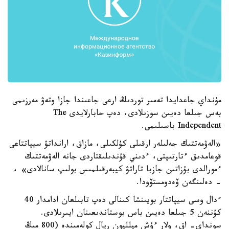
مۇنداي جاعدايدا تەمىر توردىڭ ارعى جاعىندا جازا وتەۋ مەرزىمى
بەس جىلعا دەيىن سوزىلادى، دەپ حابارلايدى The
Independent باسىلىمى.
«الەۋمەتتىك جەلىلەر ارقىلى كۇلكىلى، مازاق، ارانداتۋ سيپاتتاعى
قوعامدىق ءتارتىپتى، ءدىني قۇندىلىقتاردى جانە الەۋمەتتىك
ءمورالدى بۇزاتىن جازبا تاراتۋ كيبەرقىلمىس بولىپ سانالادى» ،
- دەلىنگەن ۆەدومستۆودا.
ءدال وسى سيپاتتار بويىنشا كىنالى دەپ تابىلعان ادامدار 40
كۇننەن 5 جىلعا دەيىن باس بوستاندىعىنان ايىرىلادى.
سونداي- اق، ولار ءۇش ميلليون ريال كولەمىندە (800 مىڭ