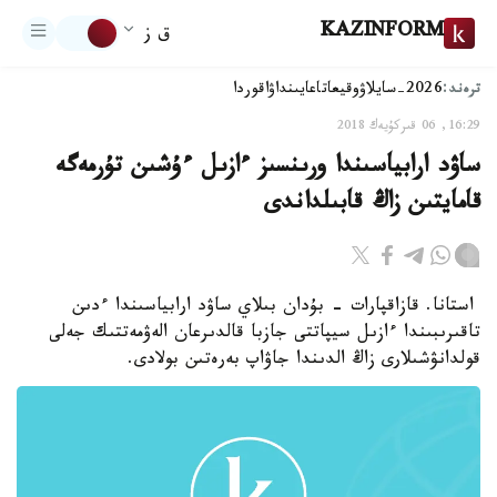
KAZINFORM
ق ز
ترەند:
2026-سايلاۋ
وقيعا
تاعايىنداۋ
اقوردا
16:29, 06 قىركۇيەك 2018
ساۋد ارابياسىندا ورىنسىز ءازىل ءۇشىن تۇرمەگە
قامايتىن زاڭ قابىلداندى
استانا. قازاقپارات - بۇدان بىلاي ساۋد ارابياسىندا ءدىن
تاقىرىبىندا ءازىل سيپاتتى جازبا قالدىرعان الەۋمەتتىك جەلى
قولدانۋشىلارى زاڭ الدىندا جاۋاپ بەرەتىن بولادى.