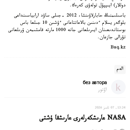
دوللار) ايىپپۇل تولەۋى كەرەك.
باسىلىمنىڭ حابارلاۋىنشا، 2012 -جىلى ساۋد ارابياسىنداعى
بلوگەر يسلام ءدىنىن بالاعاتتاعانى ءۇشىن 10 جىلعا باس
بوستاندىعىنان ايىرىلعانى جانە 1000 مارتە قامشىمەن ۇرىلعانى
تۋرالى جازعان.
Baq.kz
الەم
без автора
اۆتور
13:24, 07 تامىز 2026
NASA عارىشكەرلەرى عارىشقا ۇشتى