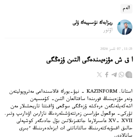
الەم
ريزابەك نۇسىپبەك ۇلى
اۆتور
11:25, 07 تامىز 2026
ا ق ش مۋزەيىندەگى التىن ۇزەڭگى
استانا. KAZINFORM - نيۋ-يورك قالاسىنداعى مەتروپوليتەن
ونەر مۋزەيىنىڭ قورىندا ساقتالعان التىن- كۇمىسپەن
اشەكەيلەنگەن ەرەكشە ۇزەڭگى سوڭعى ۋاقىتتا تاريحشىلار مەن
تۇركى- موڭعول مۇراسىن زەرتتەۋشىلەردىڭ نازارىن اۋدارىپ وتىر.
XV- XVII عاسىرلارعا جاتقىزىلاتىن بۇل جادىگەر كوشپەلى
حالىق اقسۇيەكتەرىنىڭ سالتاناتتى ات ابزەلدەرىنىڭ ءبىرى
سانالادى.