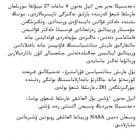
دجەسسيكا مەير مەن انيل مەنون 6 ساعات 27 مينۋتقا سوزىلعان
عارىشقا شىعۋ كەزىندە بارلىق نەگىزگى تاپسىرمالاردى، سونىڭ
ىشىندە ەلەكتر قۋاتىن دايىنداۋدى ورىندادى. وتكىزىلگەن
جۇمىستار وربيتالىق زەرتحانانى قوسىمشا ەلەكتر قۋاتىمەن
قامتاماسىز ەتەتىن، ماڭىزدى جۇيەلەردى قولدايتىن جانە
حالىقارالىق عارىش ستانتسياسىنىڭ قاۋىپسىز جانە باقىلاناتىن
وربيتالىق اينالىمىن جەڭىلدەتەتىن جىلجىمالى كۇن باتارەيالارىن
ورناتۋعا نەگىز جاسايدى.
بۇل عارىش ستانتسياسىن قۇراستىرۋ، تەحنيكالىق قىزمەت
كورسەتۋ جانە جاڭارتۋ باعدارلاماسىنىڭ بولىگى رەتىندە
جۇرگىزىلگەن 281-عارىشقا شىعۋ بولدى.
انيل مەنون ءۇشىن بۇل العاشقى عارىشقا شىعۋى بولسا،
دجەسسيكا مەيردىڭ وسىمەن التىنشى رەت ۇشتى.
وسىعان دەيىن NASA وربيتاعا العاشقى روبوتىن ۇشىرعانىن
حابارلادىق.