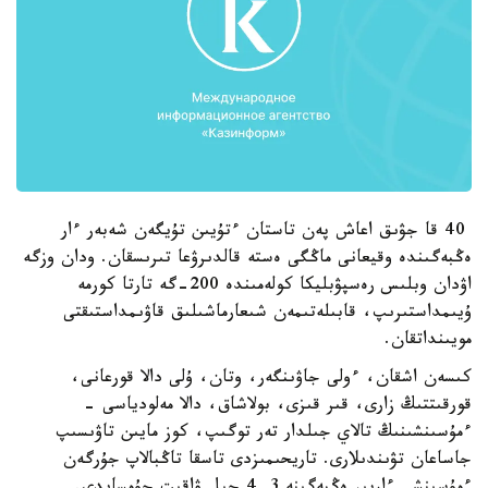
40 قا جۋىق اعاش پەن تاستان ءتۇيىن تۇيگەن شەبەر ءار
ەڭبەگىندە وقيعانى ماڭگى ەستە قالدىرۋعا تىرىسقان. ودان وزگە
اۋدان وبلىس رەسپۋبليكا كولەمىندە 200-گە تارتا كورمە
ۇيىمداستىرىپ، قابىلەتىمەن شىعارماشىلىق قاۋىمداستىقتى
مويىنداتقان.
كىسەن اشقان، ءولى جاۋىنگەر، وتان، ۇلى دالا قورعانى،
قورقىتتىڭ زارى، قىر قىزى، بولاشاق، دالا مەلودياسى -
ءمۇسىنشىنىڭ تالاي جىلدار تەر توگىپ، كوز مايىن تاۋىسىپ
جاساعان تۋىندىلارى. تاريحىمىزدى تاسقا تاڭبالاپ جۇرگەن