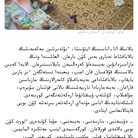
فوتو: ۆيدەودان الىنعان سكرين
بالانىڭ اتا-اناسىنىڭ ايتۋىنشا، ءبۇلدىرشىن جەكەمەنشىك
بالاباقشاعا نەبارى بەس كۇن بارعان. العاشىندا ونىڭ
مازاسىزدانۋىن بەيىمدەلۋ كەزەڭىمەن بايلانىستىرعان. الايدا كەيىن
بالاسىنىڭ قۇلاعىنان قان اعىپ، يىعىندا تىستەلگەن ءىز بارىن
بايقاپ، بالاباقشاداعى بەينەباقىلاۋ كامەرالارىنىڭ جازباسىن
قاراعان. بەينەجازبادا تاربيەشىنىڭ بالانى قولىنان سۇيرەپ،
جۇلقىلاپ، كۇشتەپ ۇيىقتاتۋعا ارەكەتتەنگەنى كورىنەدى.
كىشكەنتايدىڭ اناسى مۇنداي ارەكەتتەر بىرنەشە كۇن بويى
قايتالانعانىن ايتادى.
- دۇيسەنبى، سارسەنبى، بەيسەنبى، جۇما كۇندەرى ءتورت كۇن
بويى بالامدى قورلاعان. كورگەنىمدى ايتىپ جەتكىزە المايمىن.
بالا ۇيىقتاماسا، قولىن جاۋىپ تاستايدى. كورپەنى الىپ،