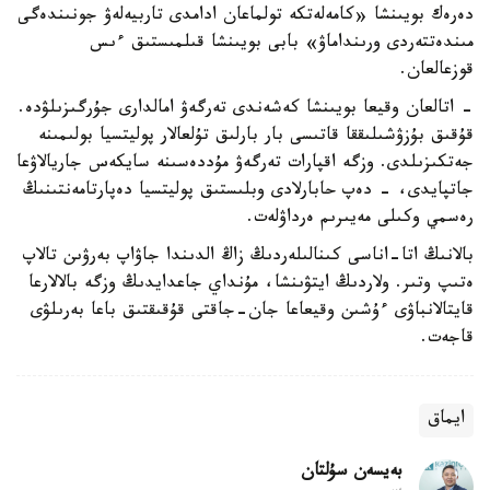
دەرەك بويىنشا «كامەلەتكە تولماعان ادامدى تاربيەلەۋ جونىندەگى
مىندەتتەردى ورىنداماۋ» بابى بويىنشا قىلمىستىق ءىس
قوزعالعان.
- اتالعان وقيعا بويىنشا كەشەندى تەرگەۋ امالدارى جۇرگىزىلۋدە.
قۇقىق بۇزۋشىلىققا قاتىسى بار بارلىق تۇلعالار پوليتسيا بولىمىنە
جەتكىزىلدى. وزگە اقپارات تەرگەۋ مۇددەسىنە سايكەس جاريالاۋعا
جاتپايدى، - دەپ حابارلادى وبلىستىق پوليتسيا دەپارتامەنتىنىڭ
رەسمي وكىلى مەيىرىم ەرداۋلەت.
بالانىڭ اتا-اناسى كىنالىلەردىڭ زاڭ الدىندا جاۋاپ بەرۋىن تالاپ
ەتىپ وتىر. ولاردىڭ ايتۋىنشا، مۇنداي جاعدايدىڭ وزگە بالالارعا
قايتالانباۋى ءۇشىن وقيعاعا جان-جاقتى قۇقىقتىق باعا بەرىلۋى
قاجەت.
ايماق
بەيسەن سۇلتان