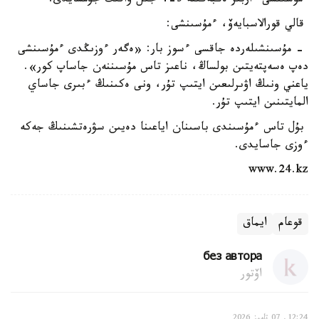
ءمۇسىنشى ءاربىر ەڭبەگىنە 3-4 جىل ۋاقىت جۇمسايدى.
قالي قورالاسبايەۆ، ءمۇسىنشى:
- مۇسىنشىلەردە جاقسى ءسوز بار: «ەگەر ءوزىڭدى ءمۇسىنشى
دەپ ەسەپتەيتىن بولساڭ، ناعىز تاس مۇسىننەن جاساپ كور».
ياعني ونىڭ اۋىرلىعىن ايتىپ تۇر، ونى ەكىنىڭ ءبىرى جاساي
المايتىنىن ايتىپ تۇر.
بۇل تاس ءمۇسىندى باسىنان اياعىنا دەيىن سۋرەتشىنىڭ جەكە
ءوزى جاسايدى.
www.24.kz
قوعام
ايماق
без автора
اۆتور