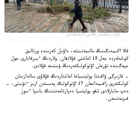
فوتو: وسكەمەن قالاسى اكىمدىگىنەن
قالا اكىمدىگىنىڭ مالىمەتىنشە، داۋىل كەزىندە ورتالىق
كوشەلەردە جەل 15 اعاشتى قۇلاتقان. ولاردىڭ ءبىرقاتارى جول
جيەگىندە تۇرعان اۆتوكولىكتەردىڭ ۇستىنە قۇلادى.
- قازىرگى ۋاقىتتا پوليتسياعا اعاشتاردىڭ قۇلاۋى سالدارىنان
كولىكتەرى زاقىمدانعان 17 اۆتوكولىك يەسىنەن ارىز ءتۇستى، -
دەپ حابارلادى شقو پوليتسيا دەپارتامەنتىنىڭ باسپا ءسوز
قىزمەتىنەن.
پوليتسياعا ءالى بارلىق زارداپ شەككەن كولىك يەلەرى جۇگىنىپ
ۇلگەرمەگەن بولۋى دا مۇمكىن.