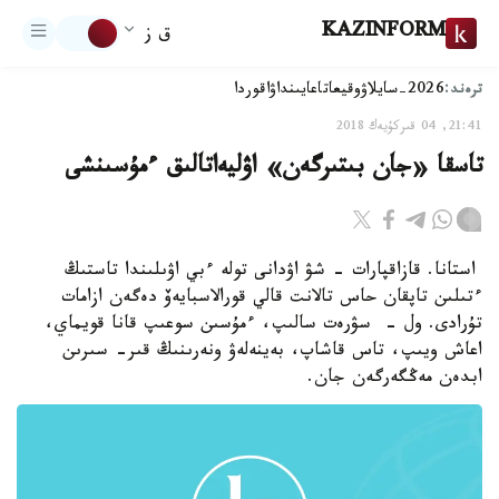
KAZINFORM
ق ز
ترەند:
2026-سايلاۋ
وقيعا
تاعايىنداۋ
اقوردا
21:41, 04 قىركۇيەك 2018
تاسقا «جان بىتىرگەن» اۋليەاتالىق ءمۇسىنشى
استانا. قازاقپارات - شۋ اۋدانى تولە ءبي اۋىلىندا تاستىڭ
ءتىلىن تاپقان حاس تالانت قالي قورالاسبايەۆ دەگەن ازامات
تۇرادى. ول - سۋرەت سالىپ، ءمۇسىن سوعىپ قانا قويماي،
اعاش ويىپ، تاس قاشاپ، بەينەلەۋ ونەرىنىڭ قىر- سىرىن
ابدەن مەڭگەرگەن جان.