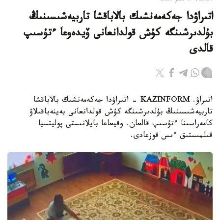
12:24, 07 تامىز 2026
اتىراۋدا جەكەمەنشىك بالاباقشا تاربيەشىسىنىڭ
بۇلدىرشىنگە كۇش قولدانعانى ۆيدەوعا ءتۇسىپ
قالدى
اتىراۋ. KAZINFORM - اتىراۋدا جەكەمەنشىك بالاباقشا
تاربيەشىسىنىڭ بۇلدىرشىنگە كۇش قولدانعانى بەينەباقىلاۋ
كامەراسىنا ءتۇسىپ قالعان. وقيعاعا بايلانىستى پوليتسيا
قىلمىستىق ءىس قوزعادى.