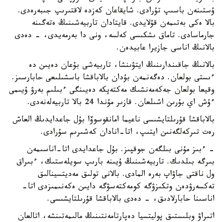
ۇستىنەن باسىپ تۇرادى. شايقاعان كەزدە لاقتىرىپ جىبەرەدى.
بالا ەكى بەتىمەن قۇلايدى. قايتادان تاربيەشىنىڭ ەتەگىنە
جارماسادى. تاماق ىشكىسى كەلسە، ونى دا بەرمەيدى، - دەدى
بالانىڭ اناسى جازيرا عابيدەن.
بالانىڭ جاقىندارىنىڭ ايتۋىنشا، تاربيەشى بۇعان دەيىن دە
ءىستى بولعان. دەگەنمەن بۇدان بالاباقشا باسشىلىعى حابارسىز.
وقيعا بولعان جەكەمەنشىك مەكتەپكە دەيىنگى ءبىلىم بەرۋ ۇيىمى
ءۇش اي بۇرىن اشىلعان. قازىر مۇندا 24 بالا تاربيەلەنەدى.
بالاباقشا قۇرىلتايشىسى ناعيما امانقوسوۆا بۇل جاعدايدىڭ العاش
رەت تىركەلگەنىن ايتىپ، اتا-انادان كەشىرىم سۇرادى.
- ءبىز مۇنى بىلگەن جوقپىز. بۇل جاعدايدى اتا-اناسىمەن
بىرگە بىلدىك. تاربيەشىنىڭ ۇيىنە بارىپ سويلەستىك، ءبىراق
ول ناقتى جاۋاپ بەرە المادى. بالانى تولىق مەديتسينالىق
تەكسەرۋدەن وتكىزۋگە كومەكتەسۋگە دايىن ەكەنىمىزدى اتا-
اناسىنا حابارلادىق، - دەدى بالاباقشا قۇرىلتايشىسى.
اتىراۋ وبلىستىق پوليتسيا دەپارتامەنتىنىڭ مالىمەتىنشە، اتالعان