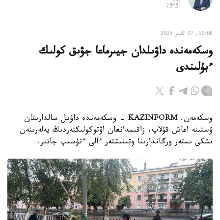
اۆتور
10:08, 07 تامىز 2026
وسكەمەندە داۋىلدان جيىرماعا جۋىق كولىك
ءبۇلىندى
وسكەمەن. KAZINFORM - وسكەمەندە داۋىل سالدارىنان
ۇستىنە اعاش قۇلاپ، زاقىمدانعان اۆتوكولىكتەردىڭ يەلەرىنەن
ىشكى ىستەر ورگاندارىنا وتىنىشتەر ءالى ءتۇسىپ جاتىر.