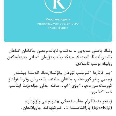
ونىڭ باستى سەبەبى - مەكتەپ تابالدىرىعىن جاڭادان اتتاعان
بالدىرعاننىڭ الەمدىك حيتكە بيلەپ تۇرعان ءساتى بەينەلەنگەن
روليك بولىپ تابىلادى.
ءبىر قاتارعا ءتىزىلىپ تۇرعان وقۋشىلاردىڭ الدىندا بيشىلەر
ۇجىمى ونەر كورسەتىپ جاتقان ساتتە، بالدىرعان ولارعا قولداۋ
كورسەتەمىن دەپ، ءوزى ءاپ- ساتتە جەلى جۇلدىزىنا اينالىپ
شىعا كەلدى.
ۆيدەو ينستاگرام جەلىسىندەگى «تيپيچنىي پاۆلودار»
(@tipavlo) پاراقشاسىندا 1- قىركۇيەكتە جاريالانعان.