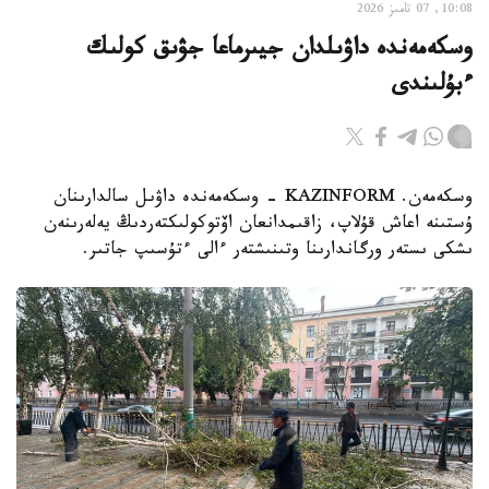
10:08, 07 تامىز 2026
وسكەمەندە داۋىلدان جيىرماعا جۋىق كولىك
ءبۇلىندى
وسكەمەن. KAZINFORM - وسكەمەندە داۋىل سالدارىنان
ۇستىنە اعاش قۇلاپ، زاقىمدانعان اۆتوكولىكتەردىڭ يەلەرىنەن
ىشكى ىستەر ورگاندارىنا وتىنىشتەر ءالى ءتۇسىپ جاتىر.