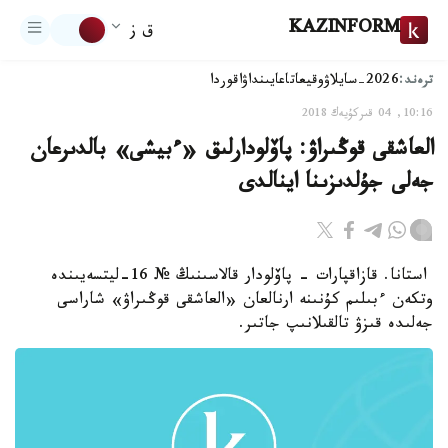
KAZINFORM
ق ز
ترەند:
2026-سايلاۋ
وقيعا
تاعايىنداۋ
اقوردا
10:16, 04 قىركۇيەك 2018
العاشقى قوڭىراۋ: پاۆلودارلىق «ءبيشى» بالدىرعان
جەلى جۇلدىزىنا اينالدى
استانا. قازاقپارات - پاۆلودار قالاسىنىڭ № 16-ليتسەيىندە
وتكەن ءبىلىم كۇنىنە ارنالعان «العاشقى قوڭىراۋ» شاراسى
جەلىدە قىزۋ تالقىلانىپ جاتىر.