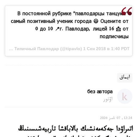
В постоянной рубрике "павлодарцы танцуют"
самый позитивный ученик города 😃 Оцените от
0 до 10 📍г. Павлодар, лицей 16 📩 от
подписчицы
Публикация от Типичный Павлодар (@tipavlo) 1 Сен 2018 в 1:40 PDT
ايماق
без автора
اۆتور
12:24, 07 تامىز 2026
اتىراۋدا جەكەمەنشىك بالاباقشا تاربيەشىسىنىڭ