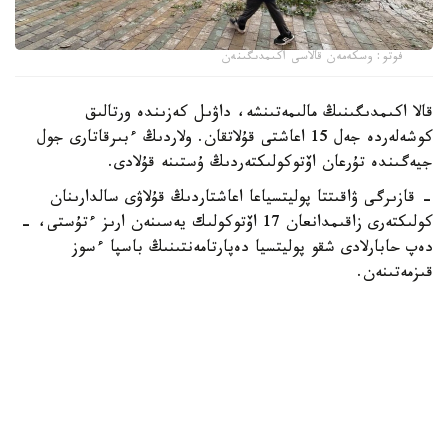
فوتو: وسكەمەن قالاسى اكىمدىگىنەن
قالا اكىمدىگىنىڭ مالىمەتىنشە، داۋىل كەزىندە ورتالىق
كوشەلەردە جەل 15 اعاشتى قۇلاتقان. ولاردىڭ ءبىرقاتارى جول
جيەگىندە تۇرعان اۆتوكولىكتەردىڭ ۇستىنە قۇلادى.
- قازىرگى ۋاقىتتا پوليتسياعا اعاشتاردىڭ قۇلاۋى سالدارىنان
كولىكتەرى زاقىمدانعان 17 اۆتوكولىك يەسىنەن ارىز ءتۇستى، -
دەپ حابارلادى شقو پوليتسيا دەپارتامەنتىنىڭ باسپا ءسوز
قىزمەتىنەن.
پوليتسياعا ءالى بارلىق زارداپ شەككەن كولىك يەلەرى جۇگىنىپ
ۇلگەرمەگەن بولۋى دا مۇمكىن.