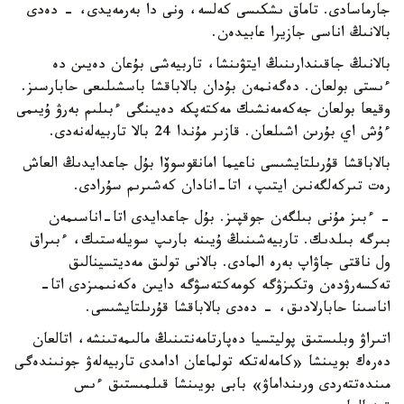
جارماسادى. تاماق ىشكىسى كەلسە، ونى دا بەرمەيدى، - دەدى
بالانىڭ اناسى جازيرا عابيدەن.
بالانىڭ جاقىندارىنىڭ ايتۋىنشا، تاربيەشى بۇعان دەيىن دە
ءىستى بولعان. دەگەنمەن بۇدان بالاباقشا باسشىلىعى حابارسىز.
وقيعا بولعان جەكەمەنشىك مەكتەپكە دەيىنگى ءبىلىم بەرۋ ۇيىمى
ءۇش اي بۇرىن اشىلعان. قازىر مۇندا 24 بالا تاربيەلەنەدى.
بالاباقشا قۇرىلتايشىسى ناعيما امانقوسوۆا بۇل جاعدايدىڭ العاش
رەت تىركەلگەنىن ايتىپ، اتا-انادان كەشىرىم سۇرادى.
- ءبىز مۇنى بىلگەن جوقپىز. بۇل جاعدايدى اتا-اناسىمەن
بىرگە بىلدىك. تاربيەشىنىڭ ۇيىنە بارىپ سويلەستىك، ءبىراق
ول ناقتى جاۋاپ بەرە المادى. بالانى تولىق مەديتسينالىق
تەكسەرۋدەن وتكىزۋگە كومەكتەسۋگە دايىن ەكەنىمىزدى اتا-
اناسىنا حابارلادىق، - دەدى بالاباقشا قۇرىلتايشىسى.
اتىراۋ وبلىستىق پوليتسيا دەپارتامەنتىنىڭ مالىمەتىنشە، اتالعان
دەرەك بويىنشا «كامەلەتكە تولماعان ادامدى تاربيەلەۋ جونىندەگى
مىندەتتەردى ورىنداماۋ» بابى بويىنشا قىلمىستىق ءىس