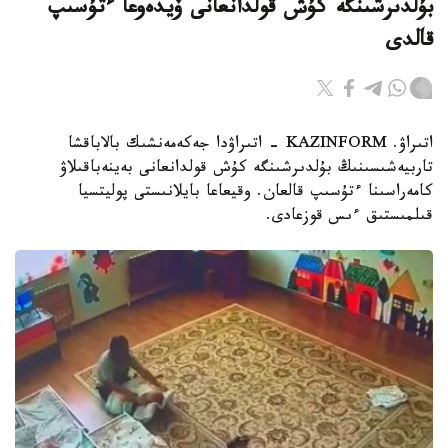
بۇلدىرشىنگە كۇش قولدانعانى ۆيدەوعا ءتۇسىپ
قالدى
اتىراۋ. KAZINFORM - اتىراۋدا جەكەمەنشىك بالاباقشا
تاربيەشىسىنىڭ بۇلدىرشىنگە كۇش قولدانعانى بەينەباقىلاۋ
كامەراسىنا ءتۇسىپ قالعان. وقيعاعا بايلانىستى پوليتسيا
قىلمىستىق ءىس قوزعادى.