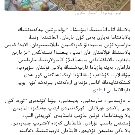
فوتو: ۆيدەودان الىنعان سكرين
بالانىڭ اتا-اناسىنىڭ ايتۋىنشا، ءبۇلدىرشىن جەكەمەنشىك
بالاباقشاعا نەبارى بەس كۇن بارعان. العاشىندا ونىڭ
مازاسىزدانۋىن بەيىمدەلۋ كەزەڭىمەن بايلانىستىرعان. الايدا كەيىن
بالاسىنىڭ قۇلاعىنان قان اعىپ، يىعىندا تىستەلگەن ءىز بارىن
بايقاپ، بالاباقشاداعى بەينەباقىلاۋ كامەرالارىنىڭ جازباسىن
قاراعان. بەينەجازبادا تاربيەشىنىڭ بالانى قولىنان سۇيرەپ،
جۇلقىلاپ، كۇشتەپ ۇيىقتاتۋعا ارەكەتتەنگەنى كورىنەدى.
كىشكەنتايدىڭ اناسى مۇنداي ارەكەتتەر بىرنەشە كۇن بويى
قايتالانعانىن ايتادى.
- دۇيسەنبى، سارسەنبى، بەيسەنبى، جۇما كۇندەرى ءتورت كۇن
بويى بالامدى قورلاعان. كورگەنىمدى ايتىپ جەتكىزە المايمىن.
بالا ۇيىقتاماسا، قولىن جاۋىپ تاستايدى. كورپەنى الىپ،
ۇستىنەن باسىپ تۇرادى. شايقاعان كەزدە لاقتىرىپ جىبەرەدى.
بالا ەكى بەتىمەن قۇلايدى. قايتادان تاربيەشىنىڭ ەتەگىنە