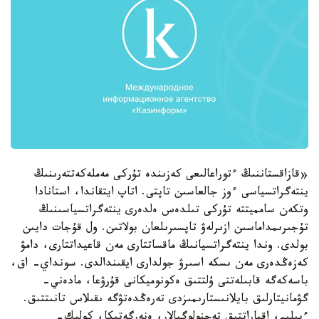
«قازاقستاننىڭ ءتوراعالىعى كەزىندە تۇركى مەملەكەتتەرىنىڭ
ينتەگراتسياسى ءوز جالعاسىن تاپتى. اتاپ ايتقاندا، استانادا
وتكەن سامميتتە تۇركى تىلدەس ەلدەرى ينتەگراتسياسىنىڭ
تۇجىرىمداماسىن ازىرلەۋ تاپسىرىلعان بولاتىن. ول قۇجات دايىن
بولدى. وندا ينتەگراتسيانىڭ ماقساتتارى مەن قاعيداتتارى، دامۋ
كەزەڭدەرى مەن ىسكە اسىرۋ جولدارى ايقىندالدى. سونداي- اق،
باسەكەگە قابىلەتتى ۇلتتىق ەكونوميكانى قۇرۋعا، مادەني-
گۋمانيتارلىق بايلانىستارىمىزدى تەرەڭدەتۋگە ىقىلاس تانىتتىق.
ءبىلىم، اقپاراتتىق تەحنولوگيالار، ەنەرگەتيكا، كولىك-