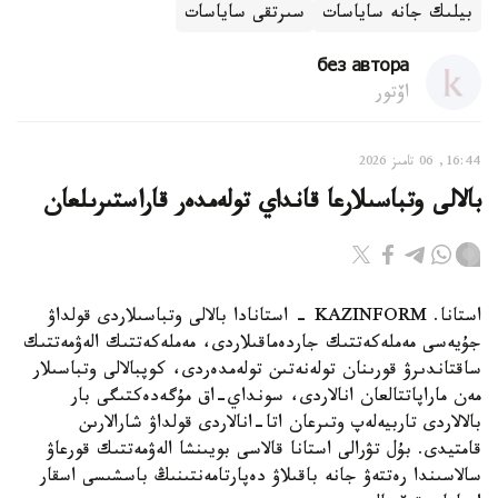
بيلىك جانە ساياسات
سىرتقى ساياسات
без автора
اۆتور
16:44, 06 تامىز 2026
بالالى وتباسىلارعا قانداي تولەمدەر قاراستىرىلعان
استانا. KAZINFORM - استانادا بالالى وتباسىلاردى قولداۋ
جۇيەسى مەملەكەتتىك جاردەماقىلاردى، مەملەكەتتىك الەۋمەتتىك
ساقتاندىرۋ قورىنان تولەنەتىن تولەمدەردى، كوپبالالى وتباسىلار
مەن ماراپاتتالعان انالاردى، سونداي-اق مۇگەدەكتىگى بار
بالالاردى تاربيەلەپ وتىرعان اتا-انالاردى قولداۋ شارالارىن
قامتيدى. بۇل تۋرالى استانا قالاسى بويىنشا الەۋمەتتىك قورعاۋ
سالاسىندا رەتتەۋ جانە باقىلاۋ دەپارتامەنتىنىڭ باسشىسى اسقار