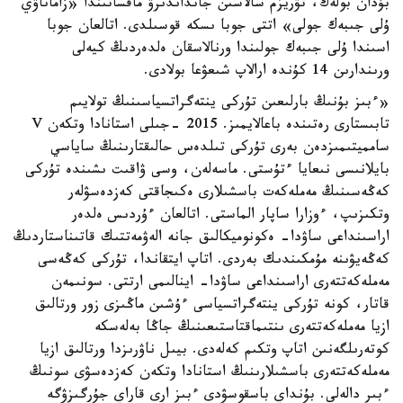
بۇدان بولەك، تۋريزم سالاسىن جانداندىرۋ ماقساتىندا «زاماناۋي
ۇلى جىبەك جولى» اتتى جوبا ىسكە قوسىلدى. اتالعان جوبا
اسىندا ۇلى جىبەك جولىندا ورنالاسقان ەلدەردىڭ كيەلى
ورىندارىن 14 كۇندە ارالاپ شىعۋعا بولادى.
«ءبىز بۇنىڭ بارلىعىن تۇركى ينتەگراتسياسىنىڭ تولايىم
تابىستارى رەتىندە باعالايمىز. 2015 -جىلى استانادا وتكەن V
سامميتىمىزدەن بەرى تۇركى تىلدەس حالىقتارىنىڭ ساياسي
بايلانىسى نىعايا ءتۇستى. ماسەلەن، وسى ۋاقىت ىشىندە تۇركى
كەڭەسىنىڭ مەملەكەت باسشىلارى ەكىجاقتى كەزدەسۋلەر
وتكىزىپ، ءوزارا ساپار الماستى. اتالعان ءۇردىس ەلدەر
اراسىنداعى ساۋدا- ەكونوميكالىق جانە الەۋمەتتىك قاتىناستاردىڭ
كەڭەيۋىنە مۇمكىندىك بەردى. اتاپ ايتقاندا، تۇركى كەڭەسى
مەملەكەتتەرى اراسىنداعى ساۋدا- اينالىمى ارتتى. سونىمەن
قاتار، كونە تۇركى ينتەگراتسياسى ءۇشىن ماڭىزى زور ورتالىق
ازيا مەملەكەتتەرى ىنتىماقتاستىعىنىڭ جاڭا بەلەسكە
كوتەرىلگەنىن اتاپ وتكىم كەلەدى. بيىل ناۋرىزدا ورتالىق ازيا
مەملەكەتتەرى باسشىلارىنىڭ استانادا وتكەن كەزدەسۋى سونىڭ
ءبىر دالەلى. بۇنداي باسقوسۋدى ءبىز ارى قاراي جۇرگىزۋگە