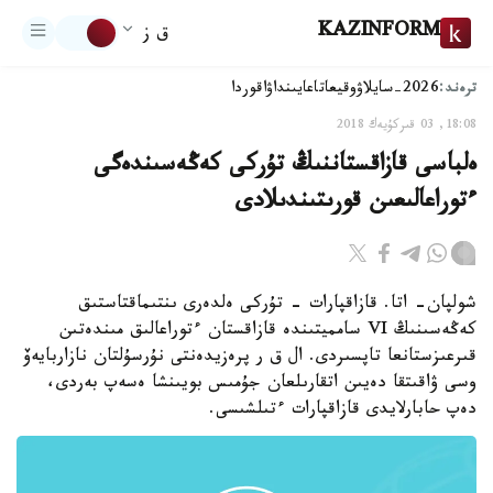
KAZINFORM
ق ز
ترەند:
2026-سايلاۋ
وقيعا
تاعايىنداۋ
اقوردا
18:08, 03 قىركۇيەك 2018
ەلباسى قازاقستاننىڭ تۇركى كەڭەسىندەگى
ءتوراعالىعىن قورىتىندىلادى
شولپان- اتا. قازاقپارات - تۇركى ەلدەرى ىنتىماقتاستىق
كەڭەسىنىڭ VI سامميتىندە قازاقستان ءتوراعالىق مىندەتىن
قىرعىزستانعا تاپسىردى. ال ق ر پرەزيدەنتى نۇرسۇلتان نازاربايەۆ
وسى ۋاقىتقا دەيىن اتقارىلعان جۇمىس بويىنشا ەسەپ بەردى،
دەپ حابارلايدى قازاقپارات ءتىلشىسى.