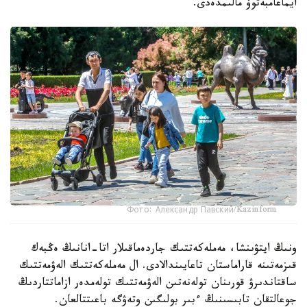
ايماعامبەتوۆ مالىمدەدى.
Фото: Александр Павский/Kazinform
ونىڭ ايتۋىنشا، مەملەكەتتىك جاردەماقىلار اتا-انانىڭ ەڭبەك
قىزمەتىنە قاراماستان تاعايىندالادى. ال مەملەكەتتىك الەۋمەتتىك
ساقتاندىرۋ قورىنان تولەنەتىن الەۋمەتتىك تولەمدەر ازاماتتاردىڭ
جوعالتقان تابىسىنىڭ ءبىر بولىگىن وتەۋگە باعىتتالعان.