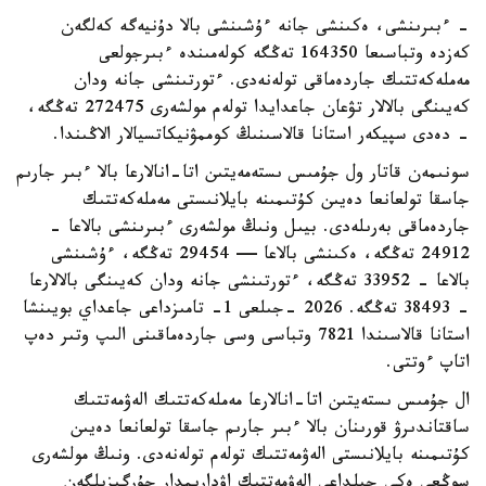
- ءبىرىنشى، ەكىنشى جانە ءۇشىنشى بالا دۇنيەگە كەلگەن
كەزدە وتباسىعا 164350 تەڭگە كولەمىندە ءبىرجولعى
مەملەكەتتىك جاردەماقى تولەنەدى. ءتورتىنشى جانە ودان
كەيىنگى بالالار تۋعان جاعدايدا تولەم مولشەرى 272475 تەڭگە،
- دەدى سپيكەر استانا قالاسىنىڭ كوممۋنيكاتسيالار الاڭىندا.
سونىمەن قاتار ول جۇمىس ىستەمەيتىن اتا-انالارعا بالا ءبىر جارىم
جاسقا تولعانعا دەيىن كۇتىمىنە بايلانىستى مەملەكەتتىك
جاردەماقى بەرىلەدى. بيىل ونىڭ مولشەرى ءبىرىنشى بالاعا -
24912 تەڭگە، ەكىنشى بالاعا — 29454 تەڭگە، ءۇشىنشى
بالاعا - 33952 تەڭگە، ءتورتىنشى جانە ودان كەيىنگى بالالارعا
- 38493 تەڭگە. 2026 -جىلعى 1- تامىزداعى جاعداي بويىنشا
استانا قالاسىندا 7821 وتباسى وسى جاردەماقىنى الىپ وتىر دەپ
اتاپ ءوتتى.
ال جۇمىس ىستەيتىن اتا-انالارعا مەملەكەتتىك الەۋمەتتىك
ساقتاندىرۋ قورىنان بالا ءبىر جارىم جاسقا تولعانعا دەيىن
كۇتىمىنە بايلانىستى الەۋمەتتىك تولەم تولەنەدى. ونىڭ مولشەرى
سوڭعى ەكى جىلداعى الەۋمەتتىك اۋدارىمدار جۇرگىزىلگەن