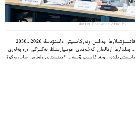
Фото: Правительство РК
قاتىسۋشىلارعا جەڭىل ونەركاسىپتى دامىتۋدىڭ 2026-2030
-جىلدارعا ارنالعان كەشەندى جوسپارىنىڭ نەگىزگى ەرەجەلەرى
تانىستىرىلدى. ونەركاسىپ ۆيسە- ءمينيسترى ولجاس ساپاربەكوۆ
اتاپ وتكەندەي، قۇجات زاڭناما، ساتىپ الۋ تەتىگىن جەتىلدىرۋ،
«كولەڭكەلى» يمپورتقا قارسى ءىس-قيمىل، ينۆەستيتسيا تارتۋ،
وتاندىق برەندتى دامىتۋ مەن كادر دايارلاۋعا ارنالعان 28 ءىس-
شارانى قامتيدى.