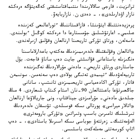
ترانزيت، قارجى سالالارىندا ىنتىماقتاستىقتى كەڭەيتۋگە ەرەكشە
نازار اۋدارىلدى»، - دەدى ن. نازاربايەۆ.
پرەزيدەنتتىڭ ايتۋىنشا، قازاقستاننىڭ ءتوراعالىعى كەزىندە
عىلىمي- اعارتۋشىلىق جۇمىستارعا دا ەرەكشە كوڭىل ءبولىندى.
ماسەلەن، ورتاق تۇركى تاريحىنا ارنالعان وقۋلىق ازىرلەندى.
«اتالعان وقۋلىقتىڭ ەلدەرىمىزدىڭ مەكتەپ باعدارلاماسىنا
ەنگىزىلە باستاعانى قۋانىشتى جايت دەپ ساناۋ قاجەت. بۇل
جاستاردى ورتاق تاريحي- مادەني مۇرالاردىڭ نەگىزىندە
تاربيەلەۋدىڭ ءتيىمدى تەتىگى بولادى دەپ سەنەمىن. سونىمەن
قاتار، تۇركى اكادەمياسى تاريحىمىزدى تانىتىپ، سانانى
جاڭعىرتۋعا باعىتتالعان 90-نان استام كىتاپ شىعاردى. 4 مىڭ
جىلدىق مادەني- مۇرامىزدى جيناقتاپ، ونى جاريالاۋعا ارنالعان
«اتالار ميراسى» پورتالى ىسكە قوسىلدى. تۋىسقان ەلدەردىڭ
تىرشىلىك تامىرىن باسىپ وتىراتىن «تۇركى بارومەترى»
الەۋمەتتىك- زەرتتەۋ جوباسى ىسكە اسىرىلا باستادى»، - دەپ
اتاپ كورسەتتى مەملەكەت باسشىسى.