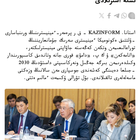
ىسكە اسىرىلادى
استانا. KAZINFORM - ق ر پرەمەر-ءمينيسترىنىڭ ورىنباسارى
-ۇلتتىق ەكونوميكا ءمينيسترى سەرىك جۇمانعاريننىڭ
توراعالىعىمەن وتكەن كەڭەستە جاۋاپتى مينيسترلىكتەر،
«اتامەكەن» ۇ ك پ، «دامۋ» قورى جانە وتاندىق كاسىپورىندار
وكىلدەرىمەن بىرگە جەڭىل ونەركاسىپتى دامىتۋدىڭ 2030
-جىلعا دەيىنگى كەشەندى جوسپارى مەن سالانىڭ وزەكتى
ماسەلەلەرى تالقىلاندى. بۇل تۋرالى ۇكىمەت ءمالىم ەتتى.