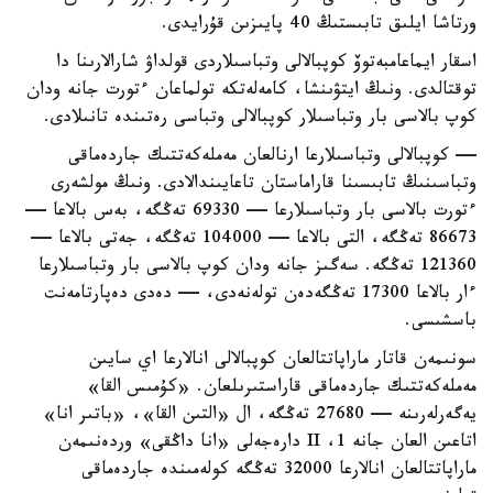
ورتاشا ايلىق تابىستىڭ 40 پايىزىن قۇرايدى.
اسقار ايماعامبەتوۆ كوپبالالى وتباسىلاردى قولداۋ شارالارىنا دا
توقتالدى. ونىڭ ايتۋىنشا، كامەلەتكە تولماعان ءتورت جانە ودان
كوپ بالاسى بار وتباسىلار كوپبالالى وتباسى رەتىندە تانىلادى.
— كوپبالالى وتباسىلارعا ارنالعان مەملەكەتتىك جاردەماقى
وتباسىنىڭ تابىسىنا قاراماستان تاعايىندالادى. ونىڭ مولشەرى
ءتورت بالاسى بار وتباسىلارعا — 69330 تەڭگە، بەس بالاعا —
86673 تەڭگە، التى بالاعا — 104000 تەڭگە، جەتى بالاعا —
121360 تەڭگە. سەگىز جانە ودان كوپ بالاسى بار وتباسىلارعا
ءار بالاعا 17300 تەڭگەدەن تولەنەدى، — دەدى دەپارتامەنت
باسشىسى.
سونىمەن قاتار ماراپاتتالعان كوپبالالى انالارعا اي سايىن
مەملەكەتتىك جاردەماقى قاراستىرىلعان. «كۇمىس القا»
يەگەرلەرىنە — 27680 تەڭگە، ال «التىن القا»، «باتىر انا»
اتاعىن العان جانە 1، II دارەجەلى «انا داڭقى» وردەنىمەن
ماراپاتتالعان انالارعا 32000 تەڭگە كولەمىندە جاردەماقى