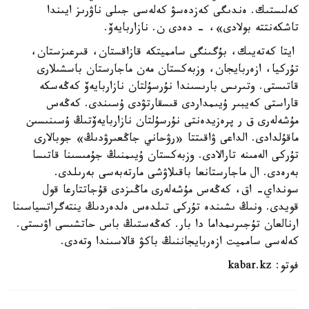
كەلىستىك. ەندىگى كەزدەسۋ كەلەسى جىلى ناۋرىز ايىندا
تاشكەنتتە بولادى»، - دەدى ن. نازاربايەۆ.
ايتا كەتەيىك، بۇگىنگى سامميتكە قازاقستان، قىرعىزستان،
تۇركيا، ازەربايجان، وزبەكستان مەن ماجارستان باسشىلارى
قاتىستى. وتىرىس بارىسىندا نۇرسۇلتان نازاربايەۆ كەڭەسكە
قاراستى كەيبىر ۇيىمداردى قىسقارتۋدى ۇسىندى. كەڭەس
مۇشەلەرى ق ر پرەزيدەنتى نۇرسۇلتان نازاربايەۆتىڭ ۇسىنىسىن
ماقۇلدادى. الداعى ۋاقىتتا «رۋحاني جاڭعىرۋدىڭ» جوبالارى
تۇركى الەمىنە تارالادى. وزبەكستان ۇيىمنىڭ جۇمىسىنا قاتىسا
بەرەدى. ال ماجارستانعا باقىلاۋشى مارتەبەسى بەرىلدى.
سونداي- اق، كەڭەس مۇشەلەرى ماڭىزدى قۇجاتتارعا قول
قويدى. ونىڭ ىشىندە تۇركى تىلدەس ەلدەردىڭ ينتەگراتسياسىنا
ارنالعان تۇجىرىمداما دا بار. كەڭەستىڭ باس حاتشىسى اۋىستى.
كەلەسى سامميت ازەربايجاننىڭ باكۋ قالاسىندا وتەدى.
فوتو: kabar.kz