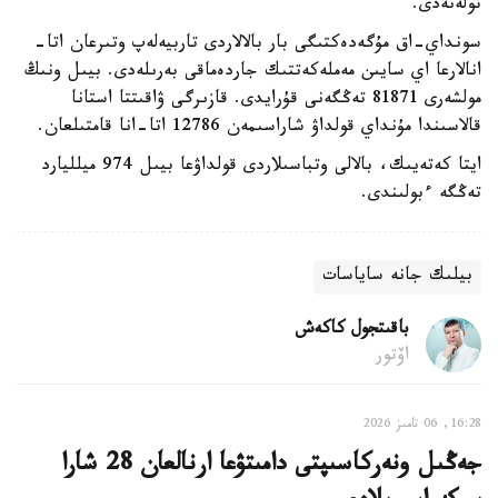
تولەنەدى.
سونداي-اق مۇگەدەكتىگى بار بالالاردى تاربيەلەپ وتىرعان اتا-
انالارعا اي سايىن مەملەكەتتىك جاردەماقى بەرىلەدى. بيىل ونىڭ
مولشەرى 81871 تەڭگەنى قۇرايدى. قازىرگى ۋاقىتتا استانا
قالاسىندا مۇنداي قولداۋ شاراسىمەن 12786 اتا-انا قامتىلعان.
ايتا كەتەيىك، بالالى وتباسىلاردى قولداۋعا بيىل 974 ميلليارد
تەڭگە ءبولىندى.
بيلىك جانە ساياسات
باقىتجول كاكەش
اۆتور
16:28, 06 تامىز 2026
جەڭىل ونەركاسىپتى دامىتۋعا ارنالعان 28 شارا