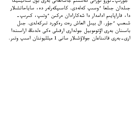
ءجۇرىپ-تۇرۋ تۋرالى كەلىسىم جاسالعالى بەرى بۇل ستاتيسيكا
جىلدان جىلعا ءوسىپ كەلەدى. كاسىپكەرلەر دە، ساياحاتشىلار
دا، قاراپايىم ادامدار دا شەكارادان ەركىن ءوتىپ، كىرىپ-
شىعىپ ءجۇر. ال بيىل العاش رەت رەكورد تىركەلدى. جىل
باسىنان بەرى اۆتوموبيل جولدارى ارقىلى ەكى ەلدىڭ اراسىندا
ارى-بەرى قاتىناعان جولاۋشىلار سانى 1 ميلليوننان اسىپ وتىر.
بۇل ءبىر عانا قورعاس پورتى ارقىلى. وتكەن جىلدىڭ وسى
كەزەڭىمەن سالىستىرعاندا 10 پايىزعا وسكەن. بۇل تۋرالى
قورعاس پورتىنداعى قىتايدىڭ ينسپەكسيالىق ستانسيا ماماندارى
رەسمي جاريالادى.
بۇعان ارينە قوس تاراپتان جاسالىپ جاتقان ساياسي
ىنتالاندىرۋدىڭ ىقپالى زور. ودان بولەك ترانسشەكارالىق ساپارلار
مەن ساۋدا-ساتتىق سالاسىنداعى بەلسەندىلىك تە تىكەلەي اسەر
ەتىپ وتىر. سونىمەن قاتار ەركىن ساۋدا پيلوتتىق ايماعىنداعى
يننوۆاتسيالىق جانە «اقىلدى پورت» جوبالارى دا سەپ بولعان.
كولىك قۇرالدارىن تەكسەرۋ راسىمدەرى جەڭىلدەپ، ۋاقىت 1
مينۋتقا دەيىن قىسقاردى. ال ونلاين جۇيە قۇجاتتاردى 45