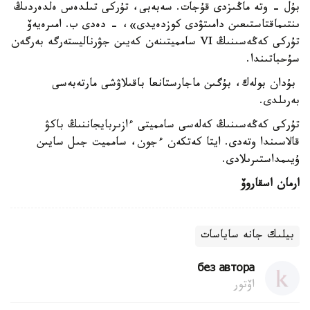
بۇل - وتە ماڭىزدى قۇجات. سەبەبى، تۇركى تىلدەس ەلدەردىڭ
ىنتىماقتاستىعىن دامىتۋدى كوزدەيدى»، - دەدى ب. امىرەيەۆ
تۇركى كەڭەسىنىڭ VI سامميتىنەن كەيىن جۋرناليستەرگە بەرگەن
سۇحباتىندا.
بۇدان بولەك، بۇگىن ماجارستانعا باقىلاۋشى مارتەبەسى
بەرىلدى.
تۇركى كەڭەسىنىڭ كەلەسى سامميتى ءازىربايجاننىڭ باكۋ
قالاسىندا وتەدى. ايتا كەتكەن ءجون، سامميت جىل سايىن
ۇيىمداستىرىلادى.
ارمان اسقاروۆ
بيلىك جانە ساياسات
без автора
اۆتور