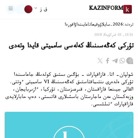
KAZINFORM
ق ز
ترەند:
2026-سايلاۋ
وقيعا
تاعايىنداۋ
اقوردا
15:51, 03 قىركۇيەك 2018
تۇركى كەڭەسىنىڭ كەلەسى سامميتى قايدا وتەدى
شولپان- اتا. قازاقپارات - بۇگىن ىستىق كولدىڭ جاعاسىندا
تۇركى ەلدەرى ىنتىماقتاستىق كەڭەسىنىڭ VI سامميتى ءوتتى.
القالى جيىنعا قازاقستان، قىرعىزستان، تۇركيا، ءازىربايجان،
وزبەكستان مەن ماجارستان باسشىلارى قاتىستى، دەپ حابارلايدى
قازاقپارات ءتىلشىسى.