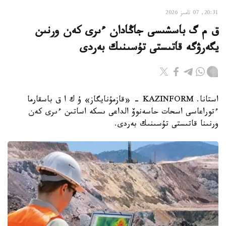
20:31, 07 تامىز 2026
ق م گ باسشىسى جاڭادان ءىرى كەن ورنىن
يگەرۋگە قاتىستى تۇسىنىك بەردى
استانا. KAZINFORM - «قازمۇنايگاز» ۇ ك ا ق باسقارما
ءتوراعاسى اسحات حاسەنوۆ الداعى ىسكە اساتىن ءىرى كەن
ورنىنا قاتىستى تۇسىنىك بەردى.