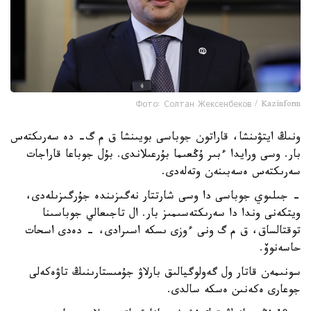
Фото: Солтан Жексенбеков / Kazinform
ونىڭ ايتۋىنشا، قاراتون جوباسى بويىنشا ق م گ- دە سەرىكتەس
بار. وسى ورايدا ءبىر ۇڭعىما بۇرعىلاندى. بۇل جوباعا قاراجات
سەرىكتەس ەسەبىنەن وتەلەدى.
- جىلىوي جوباسى دا وسى شارتتار نەگىزىندە جۇرگىزىلەدى،
ويتكەنى وندا دا سەرىكتەسىمىز بار. ال تاجىعالي جوباسىنا
توقتالساق، ق م گ ونى ءوزى ىسكە اسىرادى، - دەدى اسحات
حاسەنوۆ.
سونىمەن قاتار ول گەولوگيالىق بارلاۋ جۇمىستارىنىڭ تاۋەكەلى
جوعارى ەكەنىن ەسكە سالدى.