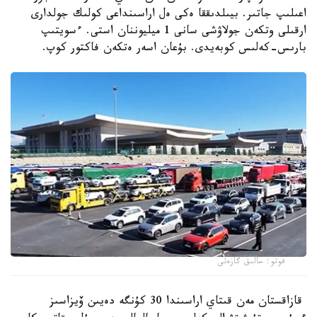
اعىلىپ جاتىر. بيىلدىققا ەكى ەل اراسىنداعى كولىك جولدارى
ارقىلى وتكەن جولاۋشى سانى 1 ميليوننان استى. ءسويتىپ
بارىس-كەلىس كوبەيدى. بۇعان اسەر ەتكەن فاكتور كوپ.
فوتو: حالىق گازەتى
قازاقستان مەن قىتاي اراسىندا 30 كۇنگە دەيىن ۆيزاسىز