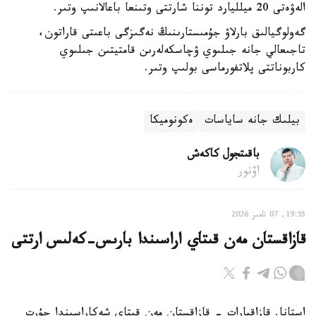
الەۋەتى 20 ميلليارد توننا شارتتى وتىنعا باعالانىپ وتىر.
گەولوگيالىق بارلاۋ جۇمىستارىنىڭ نەگىزگى باعىتى قاراتون،
تاجىعالي جانە جىلىوي ۋچاسكەلەرىن قامتيتىن جىلىوي
كاربوناتتى پلاتفورماسى بولىپ وتىر.
بيلىك جانە ساياسات
ەكونوميكا
باقىتجول كاكەش
اۆتور
19:55, 07 تامىز 2026
قازاقستان مەن قىتاي اراسىندا بارىس-كەلىس ارتتى
استانا. قازاقپارات - قازاقستان مەن قىتاي شەكاراسىندا جۇرت