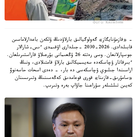
Фото: Kazinform
- «قازمۇنايگاز» گەولوگيالىق بارلاۋدىڭ ۇلكەن باعدارلاماسىن
قابىلدادى. 2026-2030 -جىلدارى اۋقىمدى ءىس-شارالار
جوسپارلانعان. وسى رەتتە 26 ۇڭعىمانى بۇرعىلاۋ قاراستىرىلعان.
ءبىرقاتار ۋچاسكەدە سەيسميكالىق بارلاۋ قامتىلادى، ونىڭ
اراسىندا جىلىوي ۋچاسكەسى دە بار، - دەدى اسحات حاسەنوۆ
«سامۇرىق-قازىنا» قورى قوعامدىق كەڭەسىنىڭ وتىرىسىنان
كەيىن تىلشىلەر سۇراعىنا جاۋاپ بەرە وتىرىپ.