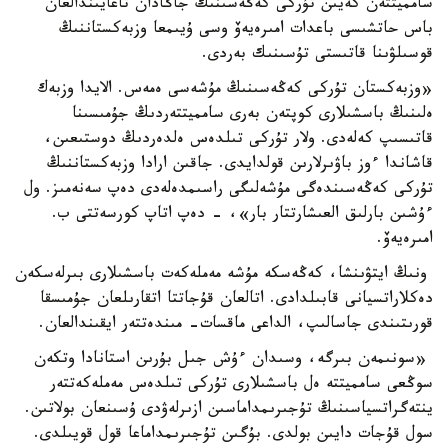
سامميتتەن كەيىن تۇركى كەڭەسىنىڭ جاڭادان تاعايىندالعان
باس حاتشىسى باعدات امىرەيەۆ وسى ۇيىمعا وزبەكستاننىڭ
قوسىلۋىنا قاتىستى تۇسىنىك بەردى.
«وزبەكستان تۇركى كەڭەسىنىڭ مۇشەسى ەمەس. الايدا وزبەك
ەلىنىڭ باسشىلارى كوپتەن بەرى سامميتتەردىڭ جۇمىسىنا
قاتىسىپ كەلەدى. ولار تۇركى تىلدەس ەلدەردىڭ دوستىعىن،
قاشاندا ءوز باۋىرلارىن قولدايدى. جاقىن ارادا وزبەكستاننىڭ
تۇركى كەڭەسىندەگى مۇشەلىگى راسىمدەلەدى دەپ سەنەمىز. ول
ءۇشىن بارلىق العىشارتتار بار»، - دەپ اتاپ كورسەتتى ب.
امىرەيەۆ.
ونىڭ ايتۋىنشا، كەڭەسكە مۇشە مەملەكەت باسشىلارى بىرلەسكەن
دەكلاراتسيانى قابىلدادى. اتالعان قۇجاتتا اتقارىلعان جۇمىسقا
قورىتىندى جاسالىپ، الداعى ماقسات- مىندەتتەر ايقىندالعان.
«سونىمەن بىرگە، وسىدان ءۇش جىل بۇرىن استانادا وتكەن
سوڭعى سامميتتە ەل باسشىلارى تۇركى تىلدەس مەملەكەتتەر
ينتەگراتسياسىنىڭ تۇجىرىمداماسىن ازىرلەۋدى ۇسىنعان بولاتىن.
سول قۇجات دايىن بولدى. بۇگىن تۇجىرىمداماعا قول قويىلدى.