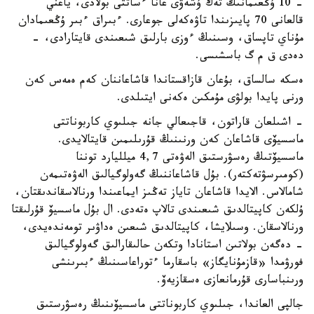
- 10 ۇڭعىمانىڭ تەك ۇشەۋى عانا ءساتتى بولادى، ياعني
قالعانى 70 پايىزىندا تاۋەكەلى جوعارى. ءبىراق ءبىر ۇڭعىمادان
مۇناي تاپساق، وسىنىڭ ءوزى بارلىق شىعىندى قايتارادى، -
دەدى ق م گ باسشىسى.
ەسكە سالساق، بۇعان قازاقستاندا قاشاعاننان كەم ەمەس كەن
ورنى پايدا بولۋى مۇمكىن ەكەنى ايتىلدى.
- اشىلعان قاراتون، قاجىعالي جانە جىلىوي كاربوناتتى
ماسسيۆى قاشاعان كەن ورنىنىڭ قۇرىلىمىن قايتالايدى.
ماسسيۆتىڭ رەسۋرستىق الەۋەتى 4,7 ميلليارد توننا
(كومىرسۋتەكتەر). بۇل قاشاعاننىڭ گەولوگيالىق الەۋەتىمەن
شامالاس. الايدا قاشاعان تاياز تەڭىز ايماعىندا ورنالاسقاندىقتان،
ۇلكەن كاپيتالدىق شىعىندى تالاپ ەتەدى. ال بۇل ماسسيۆ قۇرلىقتا
ورنالاسقان. وسىلايشا، كاپيتالدىق شىعىن ەداۋىر تومەندەيدى،
- دەگەن بولاتىن استانادا وتكەن حالىقارالىق گەولوگيالىق
فورۋمدا «قازمۇنايگاز» باسقارما ءتوراعاسىنىڭ ءبىرىنشى
ورىنباسارى قۇرمانعازى ەسقازيەۆ.
جالپى العاندا، جىلىوي كاربوناتتى ماسسيۆىنىڭ رەسۋرستىق