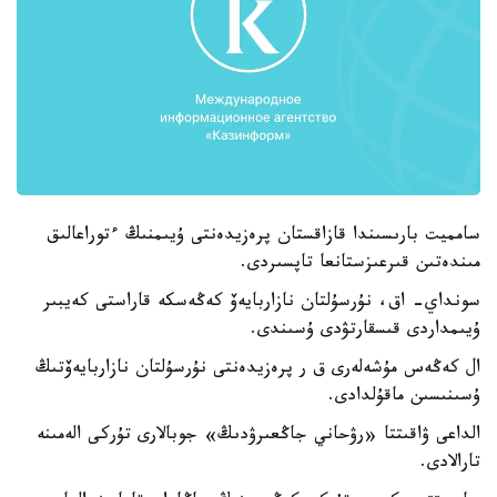
سامميت بارىسىندا قازاقستان پرەزيدەنتى ۇيىمنىڭ ءتوراعالىق
مىندەتىن قىرعىزستانعا تاپسىردى.
سونداي- اق، نۇرسۇلتان نازاربايەۆ كەڭەسكە قاراستى كەيبىر
ۇيىمداردى قىسقارتۋدى ۇسىندى.
ال كەڭەس مۇشەلەرى ق ر پرەزيدەنتى نۇرسۇلتان نازاربايەۆتىڭ
ۇسىنىسىن ماقۇلدادى.
الداعى ۋاقىتتا «رۋحاني جاڭعىرۋدىڭ» جوبالارى تۇركى الەمىنە
تارالادى.