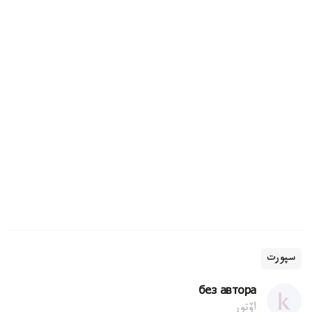
سپورت
без автора
اۆتور