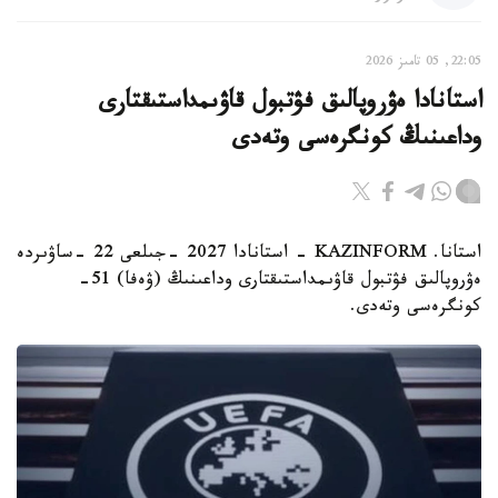
22:05, 05 تامىز 2026
استانادا ەۋروپالىق فۋتبول قاۋىمداستىقتارى
وداعىنىڭ كونگرەسى وتەدى
استانا. KAZINFORM - استانادا 2027 -جىلعى 22 -ساۋىردە
ەۋروپالىق فۋتبول قاۋىمداستىقتارى وداعىنىڭ (ۋەفا) 51-
كونگرەسى وتەدى.