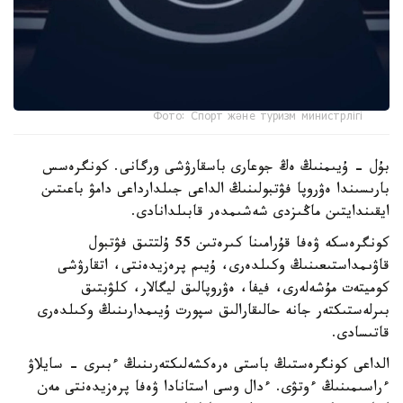
Фото: Спорт және туризм министрлігі
بۇل - ۇيىمنىڭ ەڭ جوعارى باسقارۋشى ورگانى. كونگرەسس
بارىسىندا ەۋروپا فۋتبولىنىڭ الداعى جىلدارداعى دامۋ باعىتىن
ايقىندايتىن ماڭىزدى شەشىمدەر قابىلدانادى.
كونگرەسكە ۋەفا قۇرامىنا كىرەتىن 55 ۇلتتىق فۋتبول
قاۋىمداستىعىنىڭ وكىلدەرى، ۇيىم پرەزيدەنتى، اتقارۋشى
كوميتەت مۇشەلەرى، فيفا، ەۋروپالىق ليگالار، كلۋبتىق
بىرلەستىكتەر جانە حالىقارالىق سپورت ۇيىمدارىنىڭ وكىلدەرى
قاتىسادى.
الداعى كونگرەستىڭ باستى ەرەكشەلىكتەرىنىڭ ءبىرى - سايلاۋ
ءراسىمىنىڭ ءوتۋى. ءدال وسى استانادا ۋەفا پرەزيدەنتى مەن