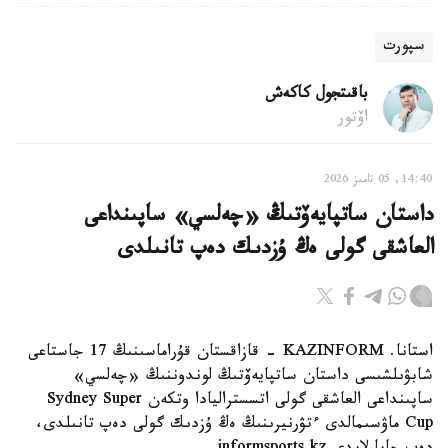
سپورت
باقىتجول كاكەش
اۆتور
14:40, 05 تامىز 2026
داستان ساتپايەۆتىڭ «چەلسي» ساپىنداعى
العاشقى گولى ەڭ ۇزدىك دەپ تانىلدى
استانا. KAZINFORM - قازاقستان قۇراماسىنىڭ 17 جاستاعى
شابۋىلشىسى داستان ساتپايەۆتىڭ لوندوننىڭ «چەلسي»
ساپىنداعى العاشقى گولى اتسستراليادا وتكەن Sydney Super
Cup ماۋسىمالدى ءتۋرنيرىنىڭ ەڭ ۇزدىك گولى دەپ تانىلدى،