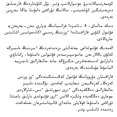
كوممەرتسيالاندىرۋ جوسپارلانىپ وتىر. بۇل كلۋبتاردىڭ قارجىلىق
دەربەستىگىن كۇشەيتىپ، سالانىڭ تۇراقتى دامۋىنا جاڭا سەرپىن
بەرەدى.
ەسكە سالساق، 4 -تامىزدا فرانسيانىڭ «پاري سەن-جەرمەن»
فۋتبول كلۋبى قازاقستاندا ءوزىنىڭ رەسمي اكادەمياسىن اشاتىنىن
جاريالادى.
الەمدىك فۋتبولداعى جەتەكشى برەندتەردىڭ ءبىرىنىڭ ەلىمىزگە
كەلۋى بالالار مەن جاسوسپىرىمدەر فۋتبولىن دامىتۋعا، زاماناۋي
دايارلىق ادىستەمەلەرىن ەنگىزۋگە جانە حالىقارالىق تاجىريبە
الماسۋعا مۇمكىندىك بەرەدى.
قازاقستان ەۋروپانىڭ فۋتبول كەڭىستىگىندەگى ءوز ورنىن
كەزەڭ-كەزەڭىمەن نىعايتىپ كەلەدى. بۇگىندە ەلىمىز
حالىقارالىق دەڭگەيدەگى ءىرى سپورتتىق ءىس-شارالاردى
جوعارى دەڭگەيدە وتكىزە الاتىن ءارى فۋتبولدى بارلىق باعىتتا
تۇراقتى دامىتۋعا قولايلى جاعداي قالىپتاستىرعان مەملەكەت
رەتىندە تانىلىپ وتىر.