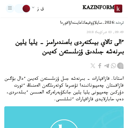
KAZINFORM
ق ز
ترەند:
2026-سايلاۋ
وقيعا
تاعايىنداۋ
اقوردا
09:49, 03 قىركۇيەك 2018
ءالى تالاي بيىكتەردى باعىندىرامىز - يليا يلين
بىرنەشە جىلدىق ۇزىلىستەن كەيىن
استانا. قازاقپارات - بىرنەشە جىل ۇزىلىستەن كەيىن ءدال بۇگىن
قازاقستان چەمپيوناتىندا تۇعىرعا كوتەرىلگەن الەمنىڭ ءتورت
دۇركىن چەمپيونى يليا يلين جانكۇيەرلەرگە العىسىن ءبىلدىردى،
دەپ حابارلايدى قازاقپارات ءتىلشىسى.