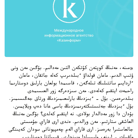
«مىنە، مەنىڭ كوپتەن كۇتكەن التىن مەدالىم. بۇگىن مەن ونى
ۇتىپ الدىم. ماعان قولداۋ ءبىلدىرىپ كەلە جاتقان، ماعان
ءاردايىم ساتتىلىك تىلەگەن، قاسىمدا بولعان بارلىق دوستارىما
راحمەت ايتقىم كەلەدى. مەن سىزدەرگە زور العىسىمدى
بىلدىرەمىن. بۇل - ءبىزدىڭ بارلىعىمىزدىڭ ورتاق جەڭىسىمىز.
بۇل ءبىزدىڭ جەتىستىكتەرىمىزدىڭ باسى عانا دەپ ويلايمىن.
بۇدان دا زور مەدالدار بولادى. نە ايتقىم كەلدى؟ بۇگىن مەنىڭ
العاشقى ستارتىم. مەن ورالدىم. ەندى ارى قاراي جۇمىستى
جالعاستىرا بەرەمىز. ارى قاراي الەم چەمپيوناتى سودان كەيىنگى
ماقسات - ارينە، وليمپيادا ويىندارى. قىمباتتا دوستارىم،