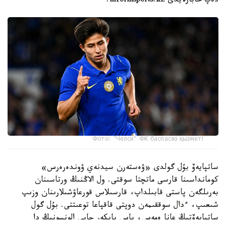
دەپ حابارلايدى informsports.kz.
Фото: "Челси" ФК баспасөз қызметі
ساتپايەۆ بۇل گولدى «ۋەستەرن سيدنەي ۋوندەرەرس»
كومانداسىنا قارسى ماتچتا سوقتى. ول الاڭنىڭ ورتاسىنان
بەرىلگەن پاستى قابىلداپ، قارسىلاس قورعاۋشىلارىنان وزىپ
شىعىپ، ءدال سوققىمەن دوپتى قاقپاعا توعىتتى. بۇل گول
ساتپايەۆتىڭ عانا ەمەس، باس باپكەر حابي الونسونىڭ دا