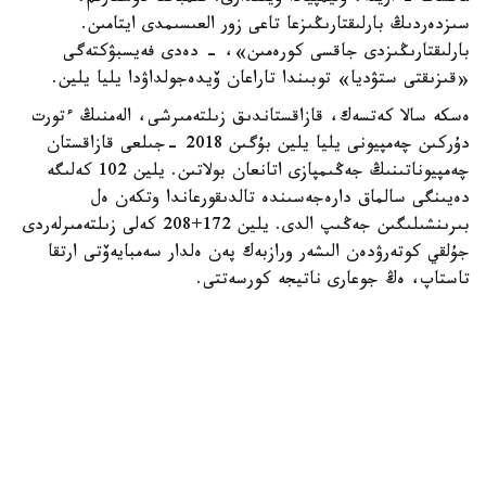
سىزدەردىڭ بارلىقتارىڭىزعا تاعى زور العىسىمدى ايتامىن.
بارلىقتارىڭىزدى جاقسى كورەمىن»، - دەدى فەيسبۋكتەگى
«قىزىقتى ستۋديا» توبىندا تاراعان ۆيدەجولداۋدا يليا يلين.
ەسكە سالا كەتسەك، قازاقستاندىق زىلتەمىرشى، الەمنىڭ ءتورت
دۇركىن چەمپيونى يليا يلين بۇگىن 2018 -جىلعى قازاقستان
چەمپيوناتىنىڭ جەڭىمپازى اتانعان بولاتىن. يلين 102 كەلىگە
دەيىنگى سالماق دارەجەسىندە تالدىقورعاندا وتكەن ەل
بىرىنشىلىگىن جەڭىپ الدى. يلين 172+208 كەلى زىلتەمىرلەردى
جۇلقي كوتەرۋدەن الىشەر ورازبەك پەن ەلدار سەمبايەۆتى ارتقا
تاستاپ، ەڭ جوعارى ناتيجە كورسەتتى.