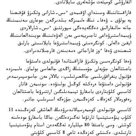
اتقارۋشى كوميتەت مۇشەلەرى سايلانادى.
قازاقستاننىڭ وسىنداي اۋقىمدى ءىس-شارانى وتكىزۋ قۇقىعىنا
يە بولۋى - ۋەفا- نىڭ ەلىمىزگە بىلدىرگەن جوعارى سەنىمىنىڭ
جانە حالىقارالىق دەڭگەيدەگى سپورتتىق ءىس-شارالاردى
ۇيىمداستىرۋداعى تاجىريبەسى مەن الەۋەتىنىڭ مويىندالعانىنىڭ
ايقىن دالەلى. كونگرەستى ۇيىمداستىرۋعا بايلانىستى بارلىق
شىعىندى ۋەفا ءوز قاراجاتى ەسەبىنەن قارجىلاندىرادى.
ۋەفا كونگرەسىن وتكىزۋ قازاقستاندا فۋتبولدى دامىتۋعا
باعىتتالعان جۇيەلى جۇمىستىڭ زاڭدى جالعاسى بولماق. ەلىمىزدە
فۋتبول ينفراقۇرىلىمى جاڭعىرتىلىپ، بالالار مەن جاسوسپىرىمدەر
فۋتبولىن دامىتۋعا ەرەكشە كوڭىل بولىنۋدە. سونىمەن قاتار
كاسىبي كلۋبتاردى باسقارۋ تيىمدىلىگىن ارتتىرۋعا باعىتتالعان
رەفورمالار كەزەڭ- كەزەڭىمەن جۇزەگە اسىرىلىپ جاتىر.
كاسىبي فۋتبولدى كوممەرسيالاندىرۋدىڭ العاشقى كەزەڭىندە 11
كلۋب ينۆەستيتسيا تارتۋعا نەگىزدەلگەن جاڭا باسقارۋ مودەلىنە
كوشتى. وسى باعىتقا 80 ميلليارد تەڭگەدەن استام ينۆەستيتسيا
تارتىلدى. ەكىنشى كەزەڭدە تاعى 8 كاسىبي كلۋبتى