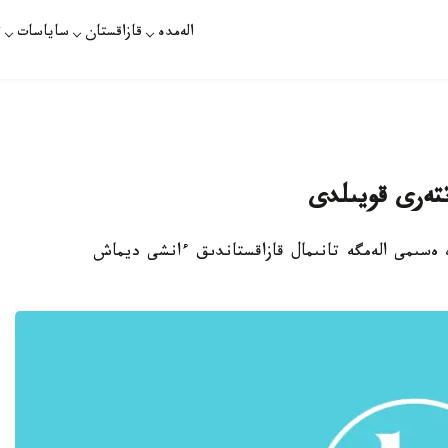
الەمدە
قازاقستان
ساياسات
ت
تەرى قويىلدى
ك كۇنى سوچيدە ەسىمى الەمگە تانىمال قازاقستاندىق ءانشى ديماش