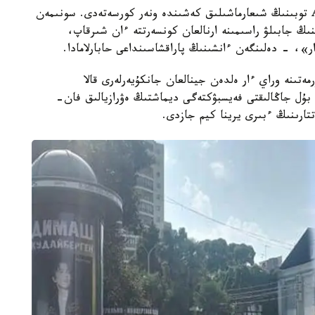
«ديماش قۇدايبەرگەن 5 -قىركۇيەك كۇنى A'Studio توبىنىڭ شىعارماشىلىق كەشىندە ونەر كورسەتەدى. سونىمەن
قاۋىنىڭ جابىلۋ راسىمىنە ارنالعان كونسەرتتە ءان شىرقاپ،
ار»، - دەلىنگەن ءانشىنىڭ پاراقشاسىنداعى حابارلامادا.
ەتىنە وراي ءار ەلدەن جينالعان جانكۇيەرلەرى قالا
بۇل جاڭالىقتى فەيسبۋكتەگى ديماشتىڭ ەۋرازيالىق فان-
تارىنىڭ ءبىرى يرينا كيم جازدى.