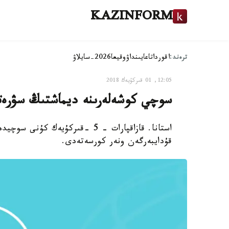
KAZINFORM
ترەند:
اقوردا
تاعايىنداۋ
وقيعا
2026-سايلاۋ
12:05, 01 قىركۇيەك 2018
سوچي كوشەلەرىنە ديماشتىڭ سۋرەت
استانا. قازاقپارات - 5 -قىركۇيە
قۇدايبەرگەن ونەر كورسەتەدى.