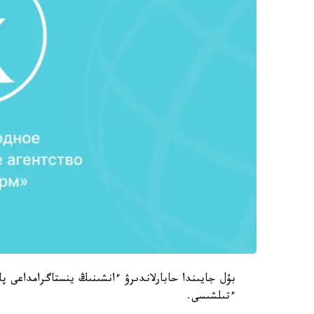
بۇل جايىندا حابارلاندىرۋ ءانشىنىڭ ينستاگرامداعى پا
ءتىلشىسى.