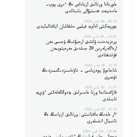
12:56, 06 تامىز 2026
ەلوردادا ورتالىق ازياداعى ەڭ ءىرى پوپ-
مادەنيەت فەستيۆالى باستالدى
08:16, 06 تامىز 2026
«ورمەكشى ادام» فيلمى ەشقاشان اياقتالمايدى
14:54, 05 تامىز 2026
پرەزيدەنت ۇلتتىق ارحيۆتىڭ ۇجىمى مەن
ارداگەرلەرىن 20 جىلدىق مەرەيتويمەن
قۇتتىقتادى
11:55, 05 تامىز 2026
شاحانوۆ پوەزياسى - تاۋەلسىزدىگىمىزدىڭ
تۇعىرى
11:07, 05 تامىز 2026
قازاقستاندا ورتا عاسىرلىق «دوڭگەلەكتى ءۇي»
تابىلدى
07:15, 05 تامىز 2026
ءار ەلدىڭ ماقتانىشى: ورتالىق ازيانىڭ ەڭ
تانىمال انشىلەرى
14:40, 04 تامىز 2026