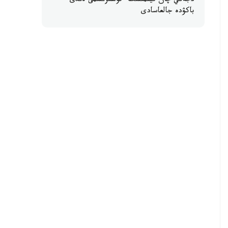
دجەكي چان فيلمىنىڭ ءتۇسىرىلىمى ەندى
باكۋدە جالعاسادى