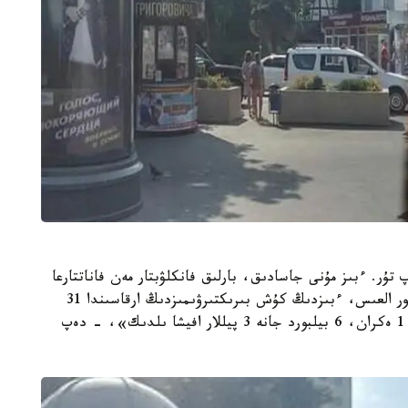
ۇر. ءبىز مۇنى جاسادىق، بارلىق فانكلۋبتار مەن فاناتتارعا
راحمەت!!! قول ۇشىن سوزعان جانداردىڭ بارلىعىنا زور العىس، ءبىزدىڭ كۇش بىرىكتىرۋىمىزدىڭ ارقاسىندا 31
-تامىزدان 15 -قىركۇيەككە دەيىن سوچي قالاسىندا 1 ەكران، 6 بيلبورد جانە 3 پيللار افيشا ىلدىك»، - دەپ