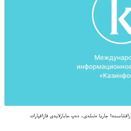
راقشاسىندا جاريا ەتىلدى، دەپ حابارلايدى قازاقپارات