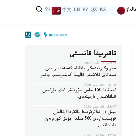
الداۋ
KZ
QZ
РУ
EN
中文
ق ز
ЎЗ
تاقىرىپقا قاتىستى
22:29, 06 تامىز 2026
سىر وڭىرىندەگى باقاتام كەسەنەسى مەن
سىعاناق قالاشىعى قالپىنا كەلتىرىلىپ جاتىر
18:10, 06 تامىز 2026
استانادا 150 جاس سۋرەتشى اباي مۇراسىن
قىلقالاممەن دارىپتەدى
13:07, 06 تامىز 2026
بيىل ەل تەاترلارىندا بالالارعا ارنالعان
قويىلىمداردى 560 مىڭعا جۋىق كورەرمەن
تاماشالادى