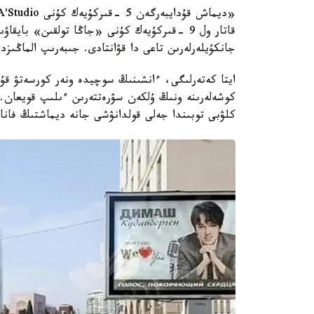
قاتار ول 9 -قىركۇيەك كۇنى «جاڭا تولقىن» باي
جانكۇيلەرلەرىن تاعى دا قۋانتادى. جىبەرىپ الماڭىزد
ايتا كەتەرلىگى، ءانشىنىڭ سوچيدە ونەر كورسەتۋ قۇرم
كوشەلەرىنە ونىڭ ۇلكەن سۋرەتتەرىن ءىلىپ قويعان. 
كلۋبى توبىندا جەلى قولدانۋشى جانە ديماشتىڭ فانات