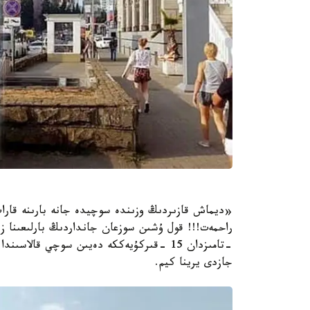
«ديماش قازىردىڭ وزىندە سوچيدە جانە بارىنە قاراپ ت
جازدى يرينا كيم.