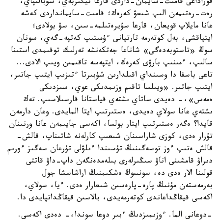
قوراداعى قامىت-سايمان-داردى قارعا تيگىزبەي، شۇبالتپاي،
رەت-رەتىمەن الىپ شىعۋ كەرەك؛ قامىت-سايمانداردى كەشە
عانا مايلاپ قويعان، قارعا سۇيرەتىلمە-سىن، سۋ بولادى؛
ايتپاقشى، بەل كوتەرمە تارتپانى ءۇمىتىپ كەتپە-گەي، سونان
سوڭ «تاستوبەدەگى» شاناعا جەتكەنشە تەرلىك توقىمدى استىنا
سالىپ، ءمىنىپ بارۋى كەرەك، ايتپەسە تاقىمىن ويىپ الادى...
تاعى باسقا دا وسىنداي اقىلدارىن شۇبىرتا ءتىزىپ ايتىپ جاتىر،
ايتىپ جاتىر. «ويىلسا تاقىم وزىمدىكى عوي، سىزدىكى
ەمەس»،- دەيدى ساتاي ىشتەي قياستانا قارسىلاسىپ. تەك
ىشتەي عانا سولاي دەيدى، ەستىرتىپ ايتا المايدى. وعان دارمەن
قايدا؟ ەگەر ەستىرتىپ ايتار بولسا، اكەسى جايىمەن عانا ورنىنان
تۇرار ەدى، كوزى شاراسىنان شىعىپ كارلەنە شاتىناپ، قالش-
قالش ەتىپ ءوز توسەگىنىڭ تۇسىندا ءىلۋلى تۇرعان سەگىز ءورىم
دىراۋ قامشىنى اناۋ سىڭىرلەرى بىلەمدەنگەن داپ-داۋ قاتتى
قولىنا الار ەدى دە، سونسوڭ ەشكىمنىڭ اراشاسشا جول
بەرمەستەن مۇنىڭ پارە-پارەسىن شىعارار ەدى. ءيا، سولاي،
اكەسى قيقاڭداعاندى كوتەرمەيدى، بالاسىن قيقاڭداتپايدى دا.
-دوعانى الما. ءوزىمىزدىڭ ءبىر دوعا سوندا،- دەدى اكەسى.