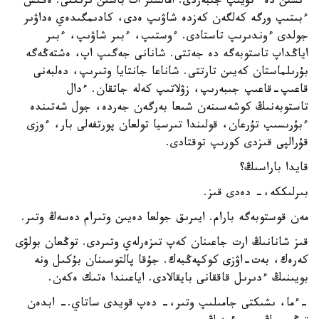
ءىشىن دە ءتۇيىپ جىبەردى. امالسىز ات باسىن ىرىكتى. ەڭىس
ءبىتىپ ورگە كەلگەن كەزدە شاۋىپ ەدى، كادىمگىدەي ەداۋىر
جولدى ءوندىرىپ تاستادى. ءوستىپ، ءبىر شاۋىپ، ءبىر
اياڭداپ تاستوبەگە دە جەتتى. شانانى جەگىپ اپ، ەشتەڭەگە
بۇرىلماستان كەيىن تارتتى. شاناعا جانتايا وتىرىپ، دەلبەنى
قاعىپ-قاعىپ جىبەرىپ، زۋلاتىپ كەلە جاتقان. ءدال
تاستوبەنىڭ كوشەسىنەن شىعا بەرگەن جەردە، جول شەتىندە
ءبۇرىسىپ تۇرعان، قولىندا تىرسيا تولعان پورتفەلى بار، ءوزى
قۇرالپى قىزدى كورىپ توقتادى.
قايدا باراسىڭ؟
بىرلىككە،- دەدى قىز.
مەن قوستوبەگە بارام. ايىرىق جولعا دەيىن وتىرام دەسەڭ وتىر.
قىز شانانىڭ ارت جاعىنان كەپ تىزەرلەي وتىردى. توڭعان بولۋى
كەرەك، بەت-اۋزى كوكپەڭبەك. جۇقا پالتوسىنان بۇكىل ونە
بويىنىڭ ءدىرىل قاققانى بايقالادى. اياعىندا ەتىك ەكەن.
-ءما، ىشىكتى جامىلىپ وتىر،- دەپ قويدى ساتاي.- ابدەن