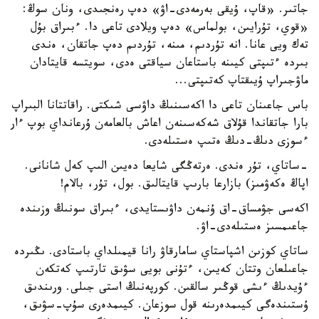
جاتىر. «قاپ، ۇيقى بەرمەدى-اۋ» دەپ رەنجىدى، ونان سوڭ:
«قوي، تۇرايىن، بولماس» دەپ ويلادى تاعى دا. ءبىراق بۇل
تەك ويى عانا. انە تۇردىم، مىنە، تۇردىم دەپ جاتقان، ەندى
بىردە ءتىپتى كيىنە باستاعان سياقتى ەدى، سويتسە قايتادان
ماۋجىراپ ۇيىقتاپ كەتىپتى...
باس جاعىنان تاعى دا اكەسىنىڭ داۋسى شىكتى. راقاتتانا البىراپ
بارا جاتقاندا قۇلاق شەكەسىنەن اعاش بالعامەن ۇرعانداي بوپ ءار
ءسوزى دىڭ-دىڭ ەتىپ ەستىلەدى.
-ساتاي، تۇر ەندى. ەرتەڭگى شايعا دەيىن الىپ كەل شانانى.
اپاڭ ەكەۋمىز) بازارعا بارىپ قايتالىق. بول، تۇر، بالام!
اكەسى جۋمساق-اق ۇنمەن داۋىستايدى، ءبىراق سونىڭ وزىندە
جاعىمسىز ەستىلەدى-اۋ.
ساتاي كوزىن اشپاستاي سامارقاۋ رانا قيمىلداي باستادى. ىڭىردە
جاعىلعان وتتان كەيىن، ءتۇنى بويى سۋىق تارتىپ كەتكەن
ءۇيدىڭ ءىشى قوڭىر سالقىن. كورپەنىڭ استى جىلى. ورىندىق
ۇستىندەگى كيىمدەرىنە قول سوزعان. كيىمدەرى سۇپ-سۋىق،