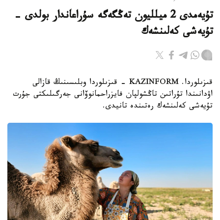
تۇيەمدى 2 ميلليون تەڭگەگە سۇراعاندار بولدى -
تۇيەشى كەلىنشەك
قىزىلوردا. KAZINFORM - قىزىلوردا وبلىسىنىڭ قازالى
اۋدانىندا تۇراتىن تاڭشولپان فايزراحمانوۆانى جەرگىلىكتى جۇرت
تۇيەشى كەلىنشەك رەتىندە تانيدى.