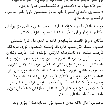
قوراداعى قازدار قاناتتارىن سابالاپ: «ويباي، ءبىز قالدىق!..
ءبىز قالدىق!..» دەگەندەي قاڭكىلداسىپ قويا بەردى.
داۋىستارى قانداي اششى! تاپ بىرەۋ شەتىنەن تارپا باس سالىپ،
ەزگىلەپ جاتقانداي.
وي، قاناتتارىڭدى، شۋلاماڭدار! - دەپ ايقاي سالدى ىزا بولعان
ساتاي. قازدار ونان ارمان قاڭقىلداسىپ، شۋلاپ كەتتى.
ساتاي دەرەۋ قامىت سايمايدى قامداپ الدى دا، قارا ىشىكتى
كيىپ، بيىك كۇرەسىپ كاردىڭ ۇستىنە شىعىپ، تورى دونەنگە
قارعىپ مىندى دە تاستوبەگە تارتتى. لۋىلدى قاق جارىپ وتكەن.
بىرەن-ساران ۇيلەردىڭ تەرەزەسىنەن وت كورىنەدى. جۇرت وياپا
باستاگان. ال جەر ءجۇزى ءالى اشىلعان جوق. اشىلاتىن ءتۇرى
دە جوق سياقتى. تورى دونەننىڭ كيتىڭ-كيتىڭ جورعاسى بار.
تاعاسىز ءتورت تۇياعى قاتقاق قاردى تۇقىل تاياقشا قىتىرلاتا
ويىپ، سول كيتىڭىنە سالىپ كەلەدى. قوس قۇلاعىن تىنىمسىز
قايشىلايدى. ءوز تۇياقتارىنان شىققان جىلاڭقى شيقىلدان ءوزى
ەلەڭدەپ كەلە جاتقان سياقتى.
ىزعىرىق ءدال ماڭدايدان ەسىپ تۇر. ساتايدىڭ ءجۇزى وتقا