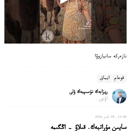
نازەركە سانيازوۆا
قوعام
ايماق
ريزابەك نۇسىپبەك ۇلى
اۆتور
13:40, 09 تامىز 2026
سايىن مۇراتبەك. قىلاۋ - اڭگىمە