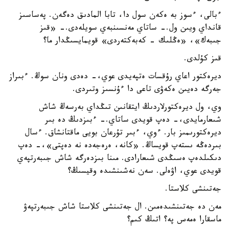
ءبالى، ءسوز بە ەكەن سول دا، تابا المادىق دەگەن. پەساسىز
قانداي ويىن ول.- ساتاي مەنسىنبەي سويلەدى.- «قىز
جىبەك»، «ەڭلىك - كەبەكتەردى» قويمايسىڭدار ما؟
قىز كۇلدى.
ديرەكتور اعاي رۇقسات ەتپەيدى عوي،- دەدى ونان سوڭ. ءبىراز
جەرگە دەيىن ەكەۋى تاعى دا ءۇنسىز وتىردى.
وي، ول ديرەكتورلاردىڭ ايتقانىن تىڭداي بەرسەڭ شاش
شىعارمايدى،- دەپ قويدى ساتاي.- ءبىزدىڭ دە بىر
ديرەكتورىمىز بار. ءوي، ءبىر تۇرعان بويى ماقتانشاق. ءسال
بىردەڭە ىستەپ قويساڭ. «كانە، ەرەجەدە نە دەپتى»،- دەپ
دىكىلدەپ ەسىڭدى شىعارادى. مىنا بىزدەرگە شاش جىبەرتپەي
قويدى عوي، اۋەلى. سەن نەشىنشىدە وقيسىڭ؟
جەتىنشى كلاستا.
مەن دە جەتىنشىدەمىن. ال جەتىنشى كلاستا شاش جىبەرتپەۋ
ماسقارا ەمەس پە؟ اتىڭ كىم؟