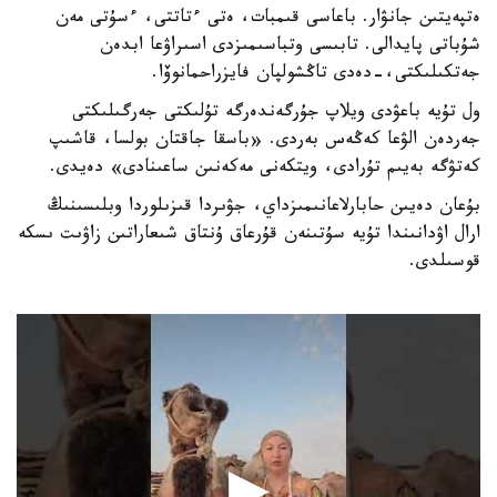
ەتپەيتىن جانۋار. باعاسى قىمبات، ەتى ءتاتتى، ءسۇتى مەن
شۇباتى پايدالى. تابىسى وتباسىمىزدى اسىراۋعا ابدەن
جەتكىلىكتى،-دەدى تاڭشولپان فايزراحمانوۆا.
ول تۇيە باعۋدى ويلاپ جۇرگەندەرگە تۇلىكتى جەرگىلىكتى
جەردەن الۋعا كەڭەس بەردى. «باسقا جاقتان بولسا، قاشىپ
كەتۋگە بەيىم تۇرادى، ويتكەنى مەكەنىن ساعىنادى» دەيدى.
بۇعان دەيىن حابارلاعانىمىزداي، جۋىردا قىزىلوردا وبلىسىنىڭ
ارال اۋدانىندا تۇيە سۇتىنەن قۇرعاق ۇنتاق شىعاراتىن زاۋىت ىسكە
قوسىلدى.