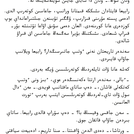
ونان سوڭ.- ونان دا ساباق جايىن سويلەسەيىك تە.
رابيعا قايتادان ىشىككە قىمتانا ورانىپ، جاعاسىن كوتەرىپ الدى.
ادەمى پىستە مۇرىنى قىزارىپ، ۇڭگىر تۇبىنەن جىلتىراعانداي بوپ
كوزدەرى عانا كورىنەدى. العان دەمى سۋىق اۋاعا تۇتىنشە بۇر-
قىراپ شىعادى. ىشىكتىڭ بۇيرا سەڭسەڭ جاعاسىن اق قىراۋ
شالدى.
سەندەر تاريحتان نەنى ءوتىپ جاتىرسىڭدار؟ رابيعا ويلانىپ
جاۋاپ قايىردى.
كەشە عانا ۋات تايلەردىڭ كوتەرىلىسىن ۇيگە بەردى.
-ءبالى، سەندەر ارتتا ەكەنسىڭدەر عوي، ءبىز ونى ءوتىپ
كەتكەلى قاشان،- دەپ ساتاي ماقتانىپ قويدى.- مەن ءدال
سول ۋات تاي-لەردىڭ كوتەرىلىسىن ايتىپ بەرىپ ءتورت
العانمىن.
- سەن جاقسى وقيسىڭ با؟ - دەپ سۇراپ قالدى رابيعا. ساتاي
بىردەن جاۋاپ قاتقان جوق.
- ورتاشا،- دەدى الدەن ۋاقىتتا.- مىنا تاريح، ادەبيەت سياقتى