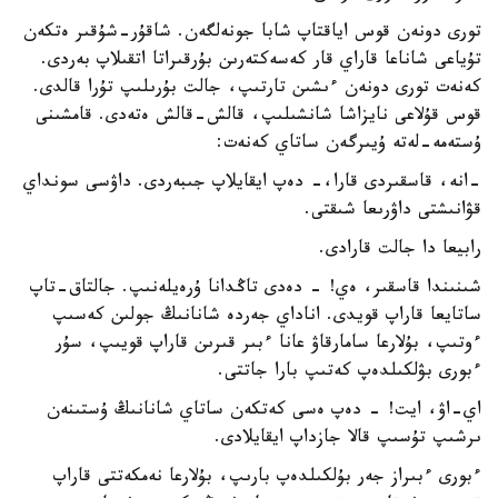
تورى دونەن قوس اياقتاپ شابا جونەلگەن. شاقۇر-شۇقىر ەتكەن
تۇياعى شاناعا قاراي قار كەسەكتەرىن بۇرقىراتا اتقىلاپ بەردى.
كەنەت تورى دونەن ءىشىن تارتىپ، جالت بۇرىلىپ تۇرا قالدى.
قوس قۇلاعى نايزاشا شانشىلىپ، قالش-قالش ەتەدى. قامشىنى
ۇستەمە-لەتە ۇيىرگەن ساتاي كەنەت:
-انە، قاسقىردى قارا،- دەپ ايقايلاپ جىبەردى. داۋسى سونداي
قۋانىشتى داۋرىعا شىقتى.
رابيعا دا جالت قارادى.
شىنىندا قاسقىر، ەي! - دەدى تاڭدانا ۇرەيلەنىپ. جالتاق-تاپ
ساتايعا قاراپ قويدى. اناداي جەردە شانانىڭ جولىن كەسىپ
ءوتىپ، بۇلارعا سامارقاۋ عانا ءبىر قىرىن قاراپ قويىپ، سۇر
ءبورى بۋلكىلدەپ كەتىپ بارا جاتتى.
اي-اۋ، ايت! - دەپ ەسى كەتكەن ساتاي شانانىڭ ۇستىنەن
ىرشىپ تۇسىپ قالا جازداپ ايقايلادى.
ءبورى ءبىراز جەر بۇلكىلدەپ بارىپ، بۇلارعا نەمكەتتى قاراپ