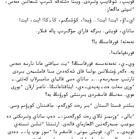
قويىپ، شوقايىپ وتىردى. ويىنا ەشتەڭە كىرىپ شىعاتىن ەمەس،
ءتىپتى ماڭعاز.
اي-اۋ، ايت! ايت!.. ۋيدا، كۇشىگىم، كا-كا! ايت، ايت!
ساتاي، قويشى. بىزگە قاراي جۇگىرىپ پالە قىلار.
نەمەنە! قورقاسىڭ با؟
قورىقپاعاندا.
وي-ي، نەمەنەسىنە قورقاسىڭ؟ ءيت سياقتى عانا نارسە ەمەس
پە. ەگەر ۇمتىلاتىن بولسا قاق شەكەدەن مىنا قامشىمەن بىردى
تارتىپ جىبەرسەم...- ساتاي ەسى قالماي سامبىرلاپ كەتتى.-
ءوزى سەلت ەت-پەيدى-ەي، ايتاقتاعانىڭا. ناعىز ارلان ءبورى
عوي. سەنىڭ قاسقىردى بىرىنشى كورۋىڭ بە؟
بىلتىر قىستا الىستان ءبىر رەت كورگەم. جاقىننان كورۋىم وسى.
ءبالى، ءوزىمىز تالاي رەت كورگەمىز،- دەپ ساتاي وتىرىكتى دە
سوعىپ جىبەرگەنىن اڭعارماي قالدى. ارتىنشا ءتىلىن تىستەي
قويدى.- ءاي، قويشى سونى، قاسقىر دا ءسوز بوپ پا،- دەدى