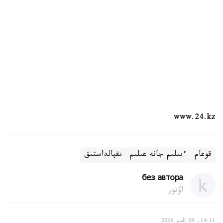
www.24.kz
قوعام
ءبىلىم جانە عىلىم
ىقپالداستىق
без автора
اۆتور
14:11, 09 تامىز 2026