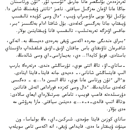
تەرەزەدەن بۇلىڭعىر عانا جارىق ءتۇسىپ تۇر. ءتۇن ورتاسىنان
جاڭا عانا اۋعان مەزگىل سياقتى. ناعىز ءتاتتى ۇيقىنىڭ شاعى دا.
بۇكىل تۇلا بويى ماۋجىراپ ۇيىپ، ءدال وسى كۇيدە تالىقسىپ
ۇيىقتاپ جاتا بەرگىسى كەلەدى. بۇل شاقتا ادام بەلگىسىز ءبىر،
جاقسى اۋەزگە تەربەتىلىپ، تالىقسىپ قانا ۇيىقتايتىن بولار.
ءبىراق ەندىگى جەردە اكەسى ۇيقى بەرەدى دەيسىڭ بە. انەكي،
شاقىرعان تاۋىقتاي باس جاقتان اۋىق-اۋىق قىلقىلداپ داۋىستاي
باستادى. قويۋ كايدا!.. ەي، بەيمازاسى-اي وسى شالدىڭ.
-ساتاي-اۋ، تاڭ اتتى عوي، تۇرساڭشى ەندى. ەرتەرەك بارىپ
الىپ قايتساڭشى شانانى،- دەيدى جانە قايتا-قايتا ايتادى.
«ءالى ءتۇن ورتاسى عانا عوي، تاڭ اتسىن دا...» - دەگىسى
كەلەدى ساتايدىڭ. ءدال وسى كەزدە قوراداعى اتەش قاناتىن
دۇرسىلدەتە قاعىپ قويىپ، تاماعى جىرتىلارداي ايعاي سالادى:
«تاڭ اتىپ قالدى-ە-ە...» دەيتىن سياقتى. مازا بەرۋشى مە
ەدى بۇلار.
ساتاي كوزىن قايتا جۇمدى. شىركىن-اي، ەڭ بولماسا، ون
مينۋت ۇيىقتار ما ەدى. قايداعى ۇيقى، انە اكەسى تاعى سويلەپ