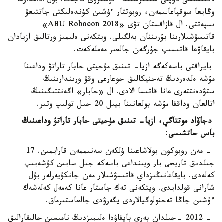
ەكىنشىسى دوپتى شىعىرشىققا ءتۇسىرۋى قاجەت. بۇل ادامدارعا
وڭايعا سوقپاعانىمەن، روبوتتار ءۇشىن كۇندەلىكتى جاتتىعۋ
ىسپەتتى. ال قازاقستان تۋى «ABU Robocon 2018»
قاتىسۋشىلارىنا بۇرىننان بەلگىلى. ويتكەنى ەلىمىز ورتالىق ازيادان
بايقاۋعا قاتىسىپ جۇرگەن جالعىز مەملەكەت.
بايراقتى باسەكەگە ازيا- تىنىق مۇحيتى حابار تاراتۋ وداعىنا
مۇشە ەلدەردىڭ تەحنيكالىق جوعارعى وقۋ ورىندارىنىڭ
ستۋدەنتتەرى عانا قاتىسا الادى. ال «حابار» اگەنتتىگىنىڭ
اتالعان وداققا مۇشە بولعانىنا بيىل 20 جىل تولىپ وتىر.
دجاۆاد موتتاگي، ازيا- تىنىق مۇحيتى حابار تاراتۋ وداعىنىڭ
باس حاتشىسى:
- مەن روبوكون بولاشاعىنا ۇلكەن سەنىممەن قارايمىن. 17
جىلدىق تاريحى بار ويىنداعى باسەكە جىل سايىن كۇشەيىپ
كەلەدى. بايقاعانىڭىزداي قاتىسۋشىلار مەن جانكۇيەرلەر بۇل
شارانى قولدايدى. ويتكەنى تەك جاستار عانا كەمەل كەلەشەك
ءۇشىن جاڭا تەحنولوگيالاردى يگەرۋدى جالعاستىرماق.
- 2012 -جىلدان بەرى بايقاۋدا ەلىمىزدىڭ نامىسىن حالىقارالىق