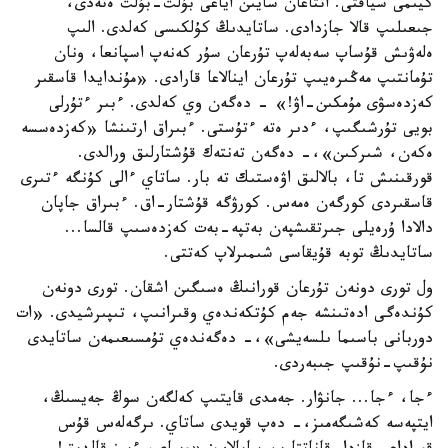
كيىمى سياقتى. اتتاعان سايىن اياعى بۇلت-بۇلت ەتەدى،
جىعىلىپ قالا جازدادى. ساتايدىڭ كۇلكىسى كەلدى. الىپ
ەلەۋىش قۇساپ سەبەلەپ تۇرعان سۇر كەنەپ اسپانعا، ونان
تۇمانتىپ مەڭىرەيىپ تۇرعان اينالاعا قارادى. «مۇندايدا قاسقىر
كەزدەسۋى مۇمكىن-اۋ!» - دەگەن وي كەلدى. ءبىر ءتۇرلى
بويى تۇرشىگىپ، ءدىر ەتە ءتۇستى. ءبىراق ارتىنشا «كەزدەسسە
ەكەن، شىركىن»،- دەگەن تەنتەك قۇشتارلىق ورالدى.
قورقىنىش تا، بالالىق اۋەستىك تە بار. ساتاي ءالى كۇنگە ءتىرى
قاسقىردى كورگەن ەمەس. كورۋگە قۇشتار-اق. ءبىراق جاپان
دالادا ۇرەيلى جىرتقىشپەن بەتپە-بەت كەزدەسىپ قالسا...
ساتايدىڭ توبە قۇيقاسى شىمىرلاپ كەتتى.
ول تورى دونەن تۇرعان قورانىڭ ەسىگىن اشقان. تورى دونەن
كۇندەگى ادەتىنشە جەم كۇتكەندەي وقىرانىپ، تىپىرشيدى. «ات
دوربانى باسىما ىلسەيشى»،- دەگەندەي تۇمسىعىمەن ساتايدى
نۇقىپ-نۇقىپ جىبەردى.
ءجا، ءجا... جانۋار. جەمدى قايتىپ كەلگەن سوڭ جەيسىڭ،
ايتپەسە كەشىگەمىز،- دەپ قويدى ساتاي. ىرگەلەس قۇس