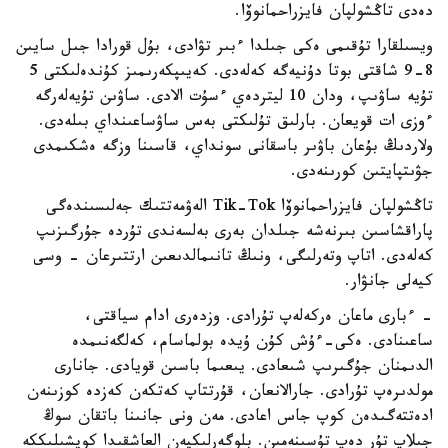
دەدى تاڭشولپان فايزراحمانوۆا.
ويسىلقارا تۇقىمى ەكى جىلدا ءبىر تۋادى، بۇل قورادا جىل سايىن
8-9 شاقتى بوتا دۇنيەگە كەلەدى. كەيىپكەرىمىز كۇندەلىكتى 5
تۇيە ساۋىپ، ودان 10 ليتردەي ءسۇت الادى. ساۋىن تۇيەلەرگە
ءوزى ات قويعان. بارلىق تۇلىكتى بەس ساۋساعىنداي بىلەدى.
ولاردىڭ بۇعان باۋىر باسقانى سونداي، قاسىنا وزگە ەشكىمدى
جۋىتپايتىن كورىنەدى.
تاڭشولپان فايزراحمانوۆا Tik-Tok الەۋمەتتىك جەلىسىندەگى
پاراقشاسىن بىرنەشە جىلدان بەرى بەلسەندى تۇردە جۇرگىزىپ
كەلەدى. اتاپ وتەرلىگى، ونىڭ تانىمالدىعىن ارتتىرعان - وسى
كيەلى جانۋار.
- ءبارى ماعان ەركەلەپ تۇرادى. وزدەرى ادام سياقتى،
ساعىنادى. ەكى-ءۇش كۇن ۇيدە بولماسام، كەلگەنىمدە
الدىمنان جۇگىرىپ شىعادى. يىعىما باسىن قويادى. جانارى
مولدىرەپ تۇرادى. جارالانعان، قۇرتتاپ كەتكەن كەزدە كوزىنەن
ادەتتەگىدەن كوپ جاس اعادى. مەن ونى جانىنا باتقان سوڭ
جىلاپ تۇر دەپ تۇسىنەمىن. بلوگەرلىكپەن العاشقىدا كوپشىلىككە