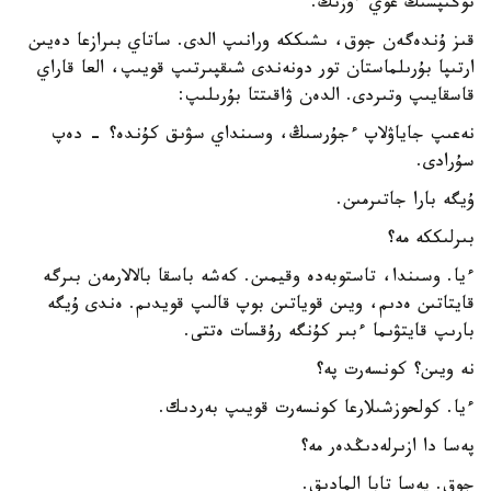
توڭىپسىڭ عوي ءوزىڭ.
قىز ۇندەگەن جوق، ىشىككە ورانىپ الدى. ساتاي بىرازعا دەيىن
ارتىپا بۇرىلماستان تور دونەندى شىقپىرتىپ قويىپ، العا قاراي
قاسقايىپ وتىردى. الدەن ۋاقىتتا بۇرىلىپ:
نەعىپ جاياۋلاپ ءجۇرسىڭ، وسىنداي سۋىق كۇندە؟ - دەپ
سۇرادى.
ۇيگە بارا جاتىرمىن.
بىرلىككە مە؟
ءيا. وسىندا، تاستوبەدە وقيمىن. كەشە باسقا بالالارمەن بىرگە
قايتاتىن ەدىم، ويىن قوياتىن بوپ قالىپ قويدىم. ەندى ۇيگە
بارىپ قايتۋىما ءبىر كۇنگە رۇقسات ەتتى.
نە ويىن؟ كونسەرت پە؟
ءيا. كولحوزشىلارعا كونسەرت قويىپ بەردىك.
پەسا دا ازىرلەدىڭدەر مە؟
جوق. پەسا تابا المادىق.