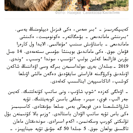
Фото: Назерке Саниязова/Kazinform
كەيىپكەرىمىز - ءبىر ەمەس، ەكى قىزىل ديپلومنىڭ يەسى.
ءبىرىنشى ماماندىعى - بۋحگالتەر- ەكونوميست، ەكىنشى
ماماندىعى - باستاۋىش سىنىپ ءمۇعالىمى. الايدا ول كارەرا
قۋعان جوق. ەكى ماماندىق بويىنشا جۇمىس ىستەمەدى. 14 جىل
بۇرىن قازالىعا كەلىن بولىپ ءتۇسىپ، سوندا ءوسىپ- ءوندى.
2019 -جىلدان بەرى جولداسىمەن بىرگە وسى اۋداننىڭ شاكەن
اۋىلدىق وكرۋگىنە قاراستى سايقۇدىق دەگەن مالشى اۋىلعا
كوشىپ، اتاكاسىپپەن اينالىسىپ كەلەدى.
- اۋەلگى كەزدە ءشوپ شاۋىپ، ونى ساتىپ كۇنەلتتىك. كەيىن
جەر الىپ، قوي، سيىر، جىلقى باسىن كوبەيتتىك. تۇيە
شارۋاشىلىعىنا دەن قويعالى بەس جىلعا جۋىقتادى. كاسىبىمىز
ەكى باس تۇيە ساتىپ الۋدان باستالدى. ءوزىم بالا كۇنىمنەن بۇل
تۇلىكتى كورىپ وسكەنمىن، اكەم اسىرادى. سوندىقتان ماعان
تاڭسىق بولعان جوق. 5 جىلدا 50 گە جۋىق تۇيە جيناپپىز، -