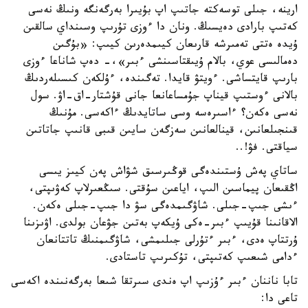
ارينە، جىلى توسەكتە جاتىپ اپ بۇيىرا بەرگەنگە ونىڭ نەسى
كەتىپ بارادى دەيسىڭ. ونان دا ءوزى تۇرىپ وسىنداي سالقىن
ۇيدە ەتتى تەمىرشە قارىعان كيىمدەرىن كيىپ: «بۇگىن
دەمالىسى عوي، بالام ۇيىقتاسىنشى ءبىر»،- دەپ شاناعا ءوزى
بارىپ قايتساشى. ءويتۋ قايدا. تەگىندە، ءۇلكەن كىسىلەردىڭ
بالانى ءوستىپ قيناپ جۇمساعانعا جانى قۇشتار-اق-اۋ. سول
نەسى ەكەن؟ ءاسىرەسە وسى ساتايدىڭ ءاكەسى. مۇنىڭ
قىنجىلعانىن، قينالعانىن سەزگەن سايىن قىبى قانىپ جاتاتىن
سياقتى. فۋ!..
ساتاي پەش ۇستىندەگى قوڭىرسىق شۋاش پەن كيىز يىسى
اڭقىعان پيماسىن الىپ، اياعىن سۇقتى. سىڭعىرلاپ كەۋىپتى،
ءىشى جىپ-جىلى. شاۋگىمدەگى سۋ دا جىپ-جىلى ەكەن.
الاقانىنا قۇيىپ ءبىر-ەكى ۇيكەپ بەتىن جۋعان بولدى. اۋىزىنا
ۇرتتاپ ەدى، ءبىر ءتۇرلى جىلىمشى، شاۋگىمنىڭ تاتتانعان
ءدامى شىعىپ كەتىپتى، تۇكىرىپ تاستادى.
تابا ناننان ءبىر ءۇزىپ اپ ەندى سىرتقا شىعا بەرگەنىندە اكەسى
تاعى دا: