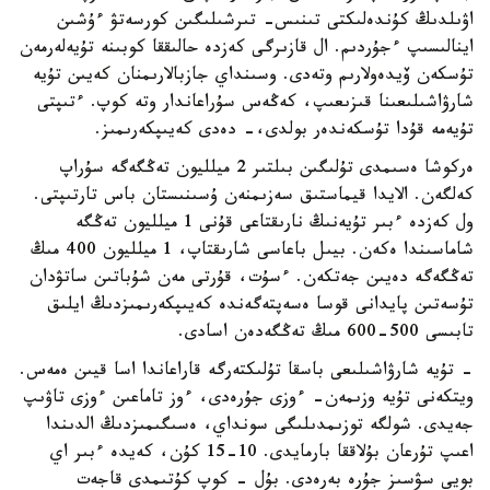
اۋىلدىڭ كۇندەلىكتى تىنىس- تىرشىلىگىن كورسەتۋ ءۇشىن
اينالىسىپ ءجۇردىم. ال قازىرگى كەزدە حالىققا كوبىنە تۇيەلەرمەن
تۇسكەن ۆيدەولارىم وتەدى. وسىنداي جازبالارىمنان كەيىن تۇيە
شارۋاشىلىعىنا قىزىعىپ، كەڭەس سۇراعاندار وتە كوپ. ءتىپتى
تۇيەمە قۇدا تۇسكەندەر بولدى،- دەدى كەيىپكەرىمىز.
ەركوشا ەسىمدى تۇلىگىن بىلتىر 2 ميلليون تەڭگەگە سۇراپ
كەلگەن. الايدا قيماستىق سەزىمنەن ۇسىنىستان باس تارتىپتى.
ول كەزدە ءبىر تۇيەنىڭ نارىقتاعى قۇنى 1 ميلليون تەڭگە
شاماسىندا ەكەن. بيىل باعاسى شارىقتاپ، 1 ميلليون 400 مىڭ
تەڭگەگە دەيىن جەتكەن. ءسۇت، قۇرتى مەن شۇباتىن ساتۋدان
تۇسەتىن پايدانى قوسا ەسەپتەگەندە كەيىپكەرىمىزدىڭ ايلىق
تابىسى 500-600 مىڭ تەڭگەدەن اسادى.
- تۇيە شارۋاشىلىعى باسقا تۇلىكتەرگە قاراعاندا اسا قيىن ەمەس.
ويتكەنى تۇيە وزىمەن- ءوزى جۇرەدى، ءوز تاماعىن ءوزى تاۋىپ
جەيدى. شولگە توزىمدىلىگى سونداي، ەسىگىمىزدىڭ الدىندا
اعىپ تۇرعان بۇلاققا بارمايدى. 10-15 كۇن، كەيدە ءبىر اي
بويى سۋسىز جۇرە بەرەدى. بۇل - كوپ كۇتىمدى قاجەت