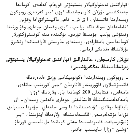
اقپاراتتىق تەحنولوگيالار ينستيتۋتى قورعاپ كەلەدى. كوماندا
جەتەكشىسى نۇرلان كارىمجاننىڭ ءوزى ءبىر كەزدەرى روبوكون
ويىندارىنا قاتىسقان. ا ق ش- تاعى ماگيستراتۋرادا وقۋىن
ءتامامداعان سوڭ ەلگە ورالىپ، ءوزى وقىعان جوعارى وقۋ ورنىنا
وقىتۋشى بولىپ جۇمىسقا تۇردى. بۇگىندە مىنە كونسترۋكتورلار
كومانداسىن باسقارادى. وسىنداي جارىستى قازاقستاندا وتكىزۋ
نۇرلاننىڭ ەندىگى ارمانى.
نۇرلان كارىمجان، حالىقارالىق اقپاراتتىق تەحنولوگيالار ينستيتۋتى
زەرتحاناسىنىڭ مەڭگەرۋشىسى:
- روبوكون ويىندارىندا ەكونوميكاسى وزىق ەلدەردىڭ
قاتىسۋشىلارى فاۆوريتتەر قاتارىنان ءجيى كورىنىپ جاتادى.
ماسەلەن، قىتايدان 200 كوماندا بار. ولاردىڭ ءوزارا
باسەكەلەستىگىنىڭ قانشالىقتى جوعارى ەكەنىن وسىدان- اق
بايقاۋعا بولادى. ءۇندىستاندا دا وسى جاعداي. جۋىردا مىسىرلىق
قۇراما مۇشەلەرىمەن اڭگىمەلەستىك. ولاردىڭ ايتۋىنشا، ءبىر
ۋنيۆەرسيتەت قابىرعاسىندا جەتى كوماندا ەل نامىسىن قورعاۋ
ءۇشىن ءوزارا سايىسىپ جاتىر.