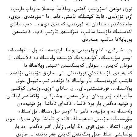
تورى دونەن ءسۇرىنىپ كەتتى. وماقاسا جىعىلا جازداپ بارىپ،
ازەر تۇزەلدى. قايتا كيتىڭگە باستى. تاعى دا ءسۇرىندى. «وي،
جامانداتقىر، مىناعان نە كورىنىپ كەلەدى ەي»،- دەپ ساتاي
اكەسىنىڭ داۋسىنا سالىپ، تىزگىندى تارتىپ قاپ، قامشىمەن
بوربايلاتا سالىپ جىبەردى.
«...شىركىن، ادام ولمەيتىن بولسا. ايتپەسە، نە ول... تۋاسىڭ،
ءومىر سۇرەسىڭ، كۇندەردىڭ كۇنىندە ولەسىڭ دە قالاسىڭ، ال
سونان كەيىن... سونان كەيىنگىسىن ءتىپتى ويلاعىڭ دا
كەلمەيدى-اۋ، قانداي قورقىنىش-تى. جارىق دۇنيەنى مۇلدەم...
قايتىپ كورمەيسىڭ. بار بولساڭ دا مۇلدەم تىپ-تيپىل جوق
بولاسىڭ... قورقىنىشتى-اق...» ساتاي ءوزى-وزىنەن كوڭىلى
جابىرقاپ اۋىر ويدان ارىلار ەمەس. «شىركىن، ۇلكەندەر ايتاتىن
و دۇنيە دەگەن بار بولا قالسا، قانداي تاماشا! بۇ دۇنيەدەن
ولەسىڭ دە و دۇنيەدە تاعى دا ءومىر سۇرەسىڭ. تۇراسىڭ،
جۇرەسىڭ، جۇمىس ىستەيسىڭ. قانداي تاماشا بولار ەدى!.. جوق
قوي، اتتەڭ، جوق قوي. ەڭ اياعى زامان اقىر دەگەنى دە بار
بولسايشى. مىڭ جىل وتكەننەن كەيىن جەر بەتىنە - جارىق