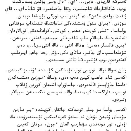
تەمىرشە قاريدى. «برر... ءاي، ءدال وسى بۇگىن بىت-شىت
بوپ، شاناقتارىڭ شاشىلىپ، وتقا جاعىلعىر، قۋ شانا-اي... قاي
ۋاقىت بولدى ەكەن؟..» كوتەرىلىپ تورگى بۇرىشقا موينىن
سوزدى. ءبىراق ستول ۇستىندەگى ساعاتتىڭ تىقىلداپ سوققانى
بولماسا، ءتىلى كورىنەر ەمەس. كورشى-كولەڭدەگى قورالاردان
اتەشتەردىڭ بايبالام ساپ شاقىرعانى جيىلەپ كەتتى. بىرىنەن-
ءبىرى قالىسار ەمەس: «تاڭ اتتى... تاڭ اتتى-ى!..» دەپ
شۋىلداسىپ-اق جاتىر. ساتاي ەكى-ۇش رەت جاعى ايىرىلىپ
كەتەردەي بوپ قۇشىر-لانا تاتتى ەسىنەدى.
ونان سوڭ توڭ-تورىس بوپ تۇيىلگەن كۇيىندە ءۇنسىز كيىندى.
اكەسى شام جاعىپ كيىن دەپ ەدى، ونىڭ ءسوزىن ەستىمەگەن
ادامشا جاۋاپسىز قالدىردى. جاساۋراپ اشىعان كوزىن ۋقالاپ
قويىپ، قاراڭعىدا كيىمىنىڭ وڭ، تەرىسىن تىگىسىنەن سيپالاپ
وتىردى.
اكەسى بولسا سو جىلى توسەكتە جاتقان كۇيىندە ءبىر سارىن
جۇمساق ۇنمەن بۇعان نە ىستەۋ كەرەكتىگىن تۇسىندىرۋدە: ەڭ
اۋەلى، تور دونەندى سۋعارىپ العان ءجون، سونان كەيىن