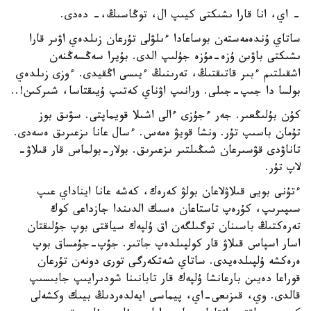
- اي، انا قارا ىشىكتى كيىپ ال، توڭاسىڭ،- دەدى.
ساتاي ۇندەمەستەن بوساعادا ءىلۋلى تۇرعان زىلدەي اۋىر قارا
ىشىكتى باۋىن ۇزە-مۇزە جۇلىپ الدى. بۇيرا سەڭسەڭنەن
اشقىلتىم ءبىر قاتىقتىڭ، تەرىنىڭ ءيىسى اڭقيدى. ءوزى زىلدەي
بولسا دا جىپ-جىلى. ورانىپ اۋناي كەتىپ ۇيىقتاسا، شىركىن!..
كۇن بۇلىڭعىر. جەر ءجۇزى ءالى اشىلا قويماپتى. سۋىق بوز
تۇمان باسىپ تۇر. ونشا قويۋ ەمەس. ءسال عانا ىزعىرىق ەسەدى.
تاناۋدى قۋسىرعان شىڭىلتىر ىزعىرىق. بولار-بولماس قار قىلاۋ-
لاپ تۇر.
ءتۇنى بويى قىلاۋلاعان بولۋ كەرەك، كەشە عانا ايناداي عىپ
سىپىرىپ، كۇرەپ تاستاعان ەسىك الدىندا جازداعى كوك
تەرەكتىڭ باسىنان توگىلگەن اق ۇلپەك سياقتى بوپ جۇلىقتان
اسار اسپاس قىلاۋ قار كولپىلدەپ جاتىر. جۇپ-جۇمساق بوپ
ەرەكشە ۇلپىلدەيدى. ساتاي شەتكەرگى تورى دونەن تۇرعان
قوراعا دەيىن بارعانشا ۇلپەك قار تابانىنا شودىرايىپ جابىسىپ
قالدى. وي، قىزىعى-اي، پيماسى ايەلدەردىڭ بيىك وكشەلى