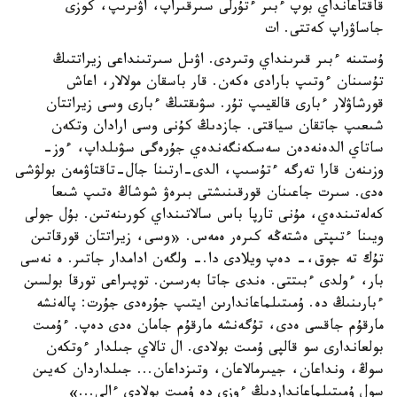
قاقتاعانداي بوپ ءبىر ءتۇرلى سىرقىراپ، اۋىرىپ، كوزى
جاساۋراپ كەتتى. ات
ۇستىنە ءبىر قىرىنداي وتىردى. اۋىل سىرتىنداعى زيراتتىڭ
تۇسىنان ءوتىپ بارادى ەكەن. قار باسقان مولالار، اعاش
قورشاۋلار ءبارى قالقيىپ تۇر. سۋىقتىڭ ءبارى وسى زيراتتان
شىعىپ جاتقان سياقتى. جازدىڭ كۇنى وسى ارادان وتكەن
ساتاي الدەنەدەن سەسكەنگەندەي جۇرەگى سۋىلداپ، ءوز-
وزىنەن قارا تەرگە ءتۇسىپ، الدى-ارتىنا جال-تاقتاۋمەن بولۋشى
ەدى. سىرت جاعىنان قورقىنىشتى بىرەۋ شوشاڭ ەتىپ شىعا
كەلەتىندەي، مۇنى تارپا باس سالاتىنداي كورىنەتىن. بۇل جولى
ويىنا ءتىپتى ەشتەڭە كىرەر ەمەس. «وسى، زيراتتان قورقاتىن
تۇك تە جوق،- دەپ ويلادى دا.- ولگەن ادامدار جاتىر. ە نەسى
بار، ءولدى ءبىتتى. ەندى جاتا بەرسىن. توپىراعى تورقا بولسىن
ءبارىنىڭ دە. ۇمىتىلماعاندارىن ايتىپ جۇرەدى جۇرت: پالەنشە
مارقۇم جاقسى ەدى، تۇگەنشە مارقۇم جامان ەدى دەپ. ءۇمىت
بولعاندارى سو قالپى ۇمىت بولادى. ال تالاي جىلدار ءوتكەن
سوڭ، ونداعان، جيىرمالاعان، وتىزداعان... جىلداردان كەيىن
سول ۇمىتىلماعانداردىڭ ءوزى دە ۇمىت بولادى ءالى...»