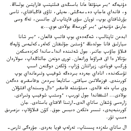
دۇنيەگە ءبىر مينۋتقا عانا باسىڭدى قىلتيتىپ قارايتىن بولساڭ.
و، قانداي عاجاپ دە-سەڭشى. مەيلى، تاۋى قاڭباقتاي، تاسى
بۇرشاقتاي بوپ، توپان سۋى قاپتاپ-اق جاتسىن، تەك وسى
جارىق دۇنيەنى ءبىر كورسەڭ بولادى عوي...»
ابدەن تاپتالىپ، شەگەدەي بوپ قاتىپ قالعان، ءبىر شانا
سيارلىق قانا جولدىڭ ءۇستىن جۇلىقتان كەلەر-كەلمەس ۇلپەك
قىلاۋ جاۋىپ جاتىر. جول شەتىندە اندا-ساندا كەزدەسكەن
بۇتالار دا اق قىراۋعا ورانعان. تورى دونەن جالتاڭداپ، سولاردان
ۇركىپ قويادى. زيراتتان ۇزاپ، ۇلكەن دوڭنەن اسىپ
تۇسكەندە، اناداي جەردە بىردەڭە شوقيىپ وتىرعانداي بوپ
كورىندى. قوزعالاتىن سياقتى. ساتايعا بىردەن «قاسقىر» دەگەن
وي ساپ ەتە قالدى. ەستۋىنشە قاسقىر ءدال وسىنداي اقشۋلان
بولادى... اشىققاندا جول تورىپ، ءوستىپ شوقيىپ وتىرادى.
زارەسى ۇشقان ساتاي الدى-ارتىنا الاقتاي باستادى. جان
كورىنبەيدى، تىسىر ەتكەن دىبىس جوق. كۇن قىلاۋلاپ، ىزعىرىق
ەسىپ تۇر.
ال ساتاي ىلەزدە پىسىناپ، تەرلەپ قويا بەردى. جۇرەگى تارس-