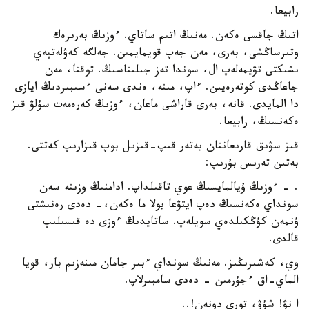
رابيعا.
اتىڭ جاقسى ەكەن. مەنىڭ اتىم ساتاي. ءوزىڭ بەرىرەك
وتىرساڭشى، بەرى، مەن جەپ قويمايمىن. جەلگە كەۋلەتپەي
ىشىكتى تۋيمەلەپ ال، سوندا تەز جىلىناسىڭ. توقتا، مەن
جاعاڭدى كوتەرەيىن. ءاپ، مىنە، ەندى سەنى ءسىبىردىڭ ايازى
دا المايدى. قانە، بەرى قاراشى ماعان، ءوزىڭ كەرەمەت سۇلۋ قىز
ەكەنسىڭ، رابيعا.
قىز سۋىق قارىعاننان بەتەر قىپ-قىزىل بوپ قىزارىپ كەتتى.
بەتىن تەرىس بۇرىپ:
. - ءوزىڭ ۇيالمايسىڭ عوي تاقىلداپ. ادامنىڭ وزىنە سەن
سونداي ەكەنسىڭ دەپ ايتۋعا بولا ما ەكەن،- دەدى رەنىشتى
ۇنمەن كۇڭكىلدەي سويلەپ. ساتايدىڭ ءوزى دە قىسىلىپ
قالدى.
وي، كەشىرىڭىز. مەنىڭ سونداي ءبىر جامان مىنەزىم بار، قويا
الماي-اق ءجۇرمىن - دەدى سامبىرلاپ.
ا نۋ! شۇۋ، تورى دونەن!..