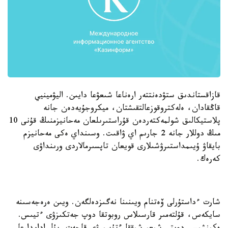
قازاقستاندىق ستۋدەنتتەر ارەناعا شىعۋعا دايىن. اليۋمينيي
قاڭقادان، ەلەكتروقوزعالتقىشتان، ميكروجۇيەدەن جانە
پلاستيكالىق شولمەكتەردەن قۇراستىرىلعان مەحانيزمنىڭ قۇنى 10
مىڭ دوللار جانە 2 جارىم اي ۋاقىت. وسىنداي ەكى مەحانيزم
بايقاۋ ۇيىمداستىرۋشىلارى قويعان تاپسىرمالاردى ورىنداۋى
كەرەك.
شارت ءداستۇرلى ۆەتنام ويىنىنا نەگىزدەلگەن. ويىن ەرەجەسىنە
سايكەس، قۇلتەمىر قارسىلاس روبوتقا دوپ جەتكىزۋى ءتيىس.