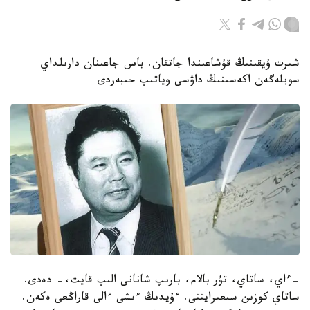
شىرت ۇيقىنىڭ قۇشاعىندا جاتقان. باس جاعىنان دارىلداي
سويلەگەن اكەسىنىڭ داۋسى وياتىپ جىبەردى
-ءاي، ساتاي، تۇر بالام، بارىپ شانانى الىپ قايت،- دەدى.
ساتاي كوزىن سىعىرايتتى. ءۇيدىڭ ءىشى ءالى قاراڭعى ەكەن.