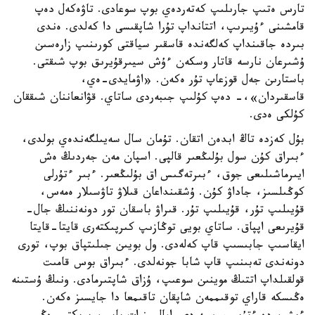
تارس ەتىپ جارىلىپ كەتەردەي بوپ سوعادى. تاۋەكەل دەپ
قامشىنى ءۇيىرىپ، اتتانداپ تۇرا شاپقىسى دا كەلدى. ەندى
بىردە جاقىنداپ كەلگەندە قاسقىر سياقتى كورىنىپ زارەسىن
ۇشىرعان نارسە قاتار وسكەن ءۇش سيىرقۇيرىق بوپ شىقتى.
باستارىن جەل قوزعاپ تۇر ەكەن. «اۋمايدى-ەي،
قاسقىردان»،- دەپ كۇلىپ جىبەردى ساتاي. قۋانعاننان شىققان
كۇلكى ەدى.
بۇل كەزدە تاڭ ابدەن اتقان. تۇمان سال سەيىلگەندەي بولدى،
ءبىراق كۇن سول بۇلىڭعىر قالپى. اسپان مەن جەردىڭ ەش
ايىرماشىلىعى جوق، ءبىرتەگىس اق بۇلىڭعىر. ءبىر ءتۇرلى
كوڭىلسىز، جاداۋ كۇن. ۇشقىنداعان قىلاۋ تاۋسىلار ەمەس،
قۇيىلىپ تۇر، قۇيىلىپ تۇر. قىراۋ باسقان تور دونەننىڭ جال-
قۇيرىعى اپپاق. ساتاي بويى توڭازىپ كىرپىكتەرى قايتا-قايتا
ايقاسىپ جابىسىپ قاپ كەلەدى. ول بويىن جىلىتپاق بوپ، تورى
دونەندى تەبىنىپ قاپ شابا جونەلدى. ءبىراق بوس قامىت
قولقىلداپ اتتىڭ موينىن سوعىپ، ۇزاق شاپتىرمادى. ونىڭ ۇستىنە
ەڭىسكە قاراي توقىممەن شاپقان تاقىمعا دا جايسىز ەكەن.