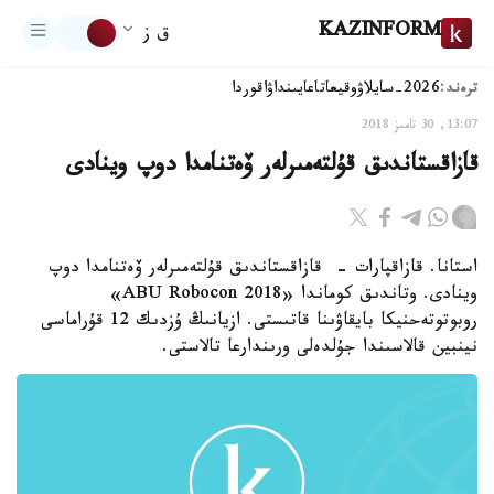
KAZINFORM
ق ز
ترەند:
2026-سايلاۋ
وقيعا
تاعايىنداۋ
اقوردا
13:07, 30 تامىز 2018
قازاقستاندىق قۇلتەمىرلەر ۆەتنامدا دوپ وينادى
استانا. قازاقپارات - قازاقستاندىق قۇلتەمىرلەر ۆەتنامدا دوپ
وينادى. وتاندىق كوماندا «ABU Robocon 2018»
روبوتوتەحنيكا بايقاۋىنا قاتىستى. ازيانىڭ ۇزدىك 12 قۇراماسى
نينبين قالاسىندا جۇلدەلى ورىندارعا تالاستى.