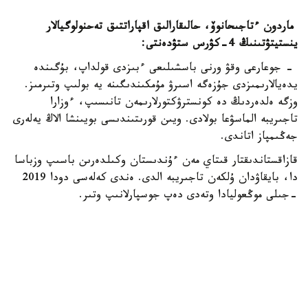
ماردون ءتاجىحانوۆ، حالىقارالىق اقپاراتتىق تەحنولوگيالار
ينستيتۋتىنىڭ 4-كۋرس ستۋدەنتى:
- جوعارعى وقۋ ورنى باسشىلىعى ءبىزدى قولداپ، بۇگىندە
يدەيالارىمىزدى جۇزەگە اسىرۋ مۇمكىندىگىنە يە بولىپ وتىرمىز.
وزگە ەلدەردىڭ دە كونسترۋكتورلارىمەن تانىسىپ، ءوزارا
تاجىريبە الماسۋعا بولادى. ويىن قورىتىندىسى بويىنشا الاڭ يەلەرى
جەڭىمپاز اتاندى.
قازاقستاندىقتار قىتاي مەن ءۇندىستان وكىلدەرىن باسىپ وزباسا
دا، بايقاۋدان ۇلكەن تاجىريبە الدى. ەندى كەلەسى دودا 2019
-جىلى موڭعوليادا وتەدى دەپ جوسپارلانىپ وتىر.