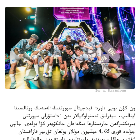
Фото: Kazinform
ون كۇن بويى ەلوردا فيدجيتال سپورتتىڭ الەمدىك ورتالىعىنا
اينالىپ، سيفرلىق تەحنولوگيالار مەن ءداستۇرلى سپورتتى
بىرىكتىرگەن جارىستارعا مىڭداعان جانكۇيەر كۋا بولدى. جالپى
جۇلدە قورى 4,65 ميلليون دوللار بولعان تۋرنير قازاقستان