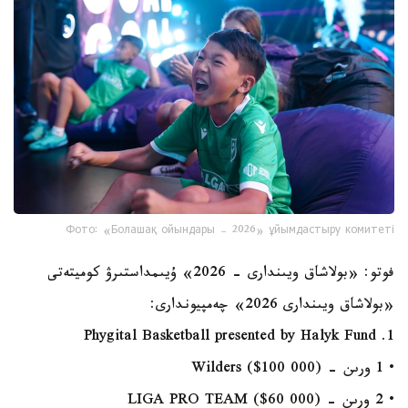
Фото: «Болашақ ойындары – 2026» ұйымдастыру комитеті
فوتو: «بولاشاق ويىندارى - 2026» ۇيىمداستىرۋ كوميتەتى
«بولاشاق ويىندارى 2026» چەمپيوندارى:
1. Phygital Basketball presented by Halyk Fund
• 1 ورىن - Wilders ($100 000)
• 2 ورىن - LIGA PRO TEAM ($60 000)