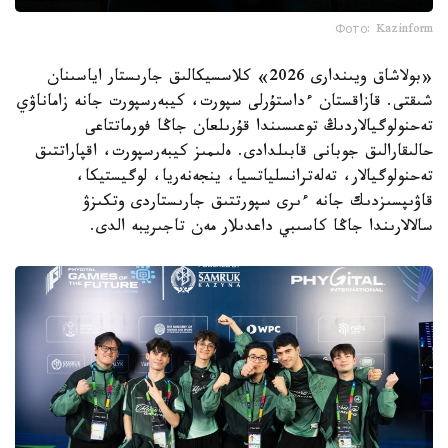
Фото: Kazinform
«بولاشاق ويىندارى 2026» كلاسسيكالىق جارىستار اياسىنان
شىقتى. قازاقستان ءداستۇرلى سپورت، كيبەرسپورت جانە زاماناۋي
تەحنولوگيالاردىڭ توعىسىندا قۇرىلعان جاڭا فورماتتاعى
حالىقارالىق جوبانى قابىلدادى. ەلىمىز كيبەرسپورت، اقپاراتتىق
تەحنولوگيالار، تەلەترانسلياتسيا، ينجەنەريا، لوگيستيكا،
قاۋىپسىزدىك جانە ءىرى سپورتتىق جارىستاردى وتكىزۋ
سالالارىندا جاڭا كاسىبي داعدىلار مەن تاجىريبە الدى.