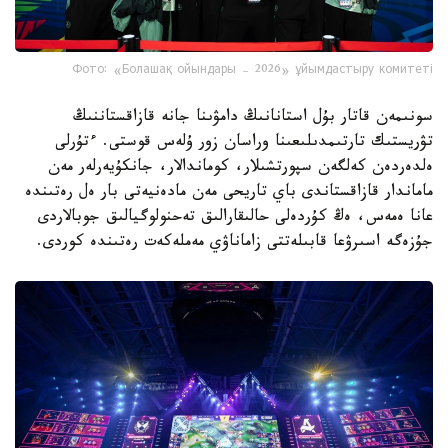
Фото: «Болашақ ойындары – 2026» ұйымдастыру комитеті
سونىمەن قاتار بۇل استانانىڭ دامۋىنا جانە قازاقستاننىڭ
تۋريستىك تارتىمدىلىعىنا وراسان زور ۇلەس قوستى. ءتۇرلى
ەلدەردەن كەلگەن سپورتشىلار، كوماندالار، جانكۇيەرلەر مەن
ماماندار قازاقستاندى باي تاريحى مەن مادەنيەتى بار ەل رەتىندە
عانا ەمەس، ەڭ كۇردەلى حالىقارالىق تەحنولوگيالىق جوبالاردى
جۇزەگە اسىرۋعا قابىلەتتى زاماناۋي مەملەكەت رەتىندە كوردى.