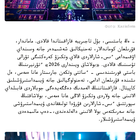
Фото: Kazinform
- ەڭ باستىسى، بۇل تاجىريبە قازاقستاندا قالادى. ماماندار،
قۇرىلعان كوماندالار، تەحنيكالىق شەشىمدەر جانە وسىنداي
اۋقىمداعى ءىس-شارالاردى قالاي وتكىزۋ كەرەكتىگى تۋرالى
تۇسىنىك قالادى. «بولاشاق ويىندارى 2026» ءتۋرنيرىنىڭ
باستى قورىتىندىسى - ءساتتى وتكەن جارىستار عانا ەمەس، ەل
ىشىندە قۇرىلعان ادامي، تەحنولوگيالىق جانە ۇيىمداستىرۋشىلىق
كاپيتال. قازاقستاننىڭ الەمدىك دەڭگەيدەگى جوبالاردى قابىلداي
الاتىنى جانە ولاردى وتكىزۋ الاڭى عانا ەمەس، بولاشاقتىڭ
سپورتتىق ءىس-شارالارىن قۇرۋدا تولىققاندى ۇيىمداستىرۋشى
جانە سەرىكتەس بولا الاتىنى دالەلدەندى،-دەپ مالىمدەدى
ۇيىمداستىرۋشىلار.