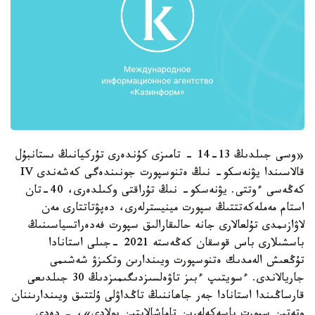
«وسى جىلدىڭ 13-14 - تامىزى كۇندەرى تۇركيانىڭ ىستانبۇل
قالاسىندا يۋنەسكو- نىڭ ەتنوسپورت جونىندەگى كەشەندى IV
كەڭەسى ءوتتى. يۋنەسكو- نىڭ تۇراقتى وكىلدەرى، 40-تان
استام مەملەكەتتتىڭ سپورت مينيسترلەرى، دەپۋتاتتارى مەن
لاۋازىمدى تۇلعالارى جانە حالىقارالىق سپورت فەدەراتسياسىنىڭ
باسشىلارى باس قوسقان كەڭەستە 2021 -جىلى استانادا
تۇڭعىش الەمدىك ەتنوسپورت ويىندارىن وتكىزۋ شەشىمى
جاريالاندى. ءسويتىپ ءبىز تاۋەلسىزدىگىمىزدىڭ 30 جىلدىعى
قارساڭىندا استانادا جەر جاھاننىڭ تاڭداۋلى ۇلتتىق ويىندارىننان
وتەتىن سپورت باسەكەلەرىن تاماشالايتىن بولادى»، - دەدى