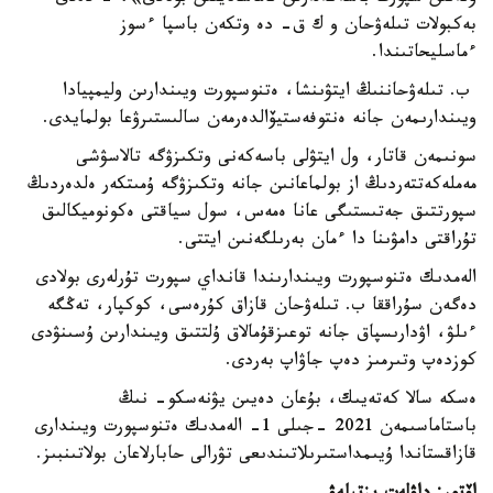
بەكبولات تىلەۋحان و ك ق- دە وتكەن باسپا ءسوز
ءماسليحاتىندا.
ب. تىلەۋحاننىڭ ايتۋىنشا، ەتنوسپورت ويىندارىن وليمپيادا
ويىندارىمەن جانە ەنتوفەستيۆالدەرمەن سالىستىرۋعا بولمايدى.
سونىمەن قاتار، ول ايتۋلى باسەكەنى وتكىزۋگە تالاسۋشى
مەملەكەتتەردىڭ از بولماعانىن جانە وتكىزۋگە ۇمىتكەر ەلدەردىڭ
سپورتتىق جەتىستىگى عانا ەمەس، سول سياقتى ەكونوميكالىق
تۇراقتى دامۋىنا دا ءمان بەرىلگەنىن ايتتى.
الەمدىك ەتنوسپورت ويىندارىندا قانداي سپورت تۇرلەرى بولادى
دەگەن سۇراققا ب. تىلەۋحان قازاق كۇرەسى، كوكپار، تەڭگە
ءىلۋ، اۋدارىسپاق جانە توعىزقۇمالاق ۇلتتىق ويىندارىن ۇسىنۋدى
كوزدەپ وتىرمىز دەپ جاۋاپ بەردى.
ەسكە سالا كەتەيىك، بۇعان دەيىن يۋنەسكو- نىڭ
باستاماسىمەن 2021 -جىلى 1- الەمدىك ەتنوسپورت ويىندارى
قازاقستاندا ۇيىمداستىرىلاتىندىعى تۋرالى حابارلاعان بولاتىنبىز.