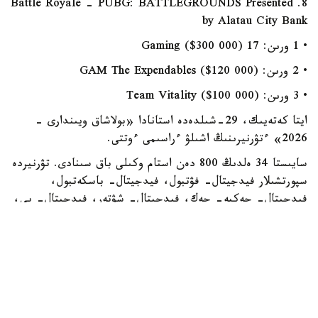
8. Battle Royale - PUBG: BATTLEGROUNDS Presented
by Alatau City Bank
• 1 ورىن: 17 Gaming ($300 000)
• 2 ورىن: GAM The Expendables ($120 000)
• 3 ورىن: Team Vitality ($100 000)
ايتا كەتەيىك، 29-شىلدەدە استانادا «بولاشاق ويىندارى -
2026» ءتۋرنيرىنىڭ اشىلۋ ءراسىمى ءوتتى.
سايىستا 34 ەلدىڭ 800 دەن استام وكىلى باق سىنادى. تۋرنيردە
سپورتشىلار فيدجيتال- فۋتبول، فيدجيتال- باسكەتبول،
فيدجيتال- جەكپە- جەك، فيدجيتال- شۋتەر، فيدجيتال- بي،
Dota 2, Mobile Legends: Bang Bang جانە PUBG:
Battlegrounds سەكىلدى 8 باعىت بويىنشا كۇش سىناستى.
ايجان سەرىكجان قىزى
سپورت