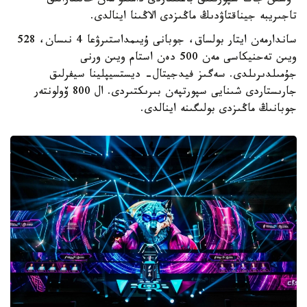
ءۇشىن جاڭا سپورتتىق باعىتتاردى دامىتۋ مەن حالىقارالىق
تاجىريبە جيناقتاۋدىڭ ماڭىزدى الاڭىنا اينالدى.
ساندارمەن ايتار بولساق، جوبانى ۇيىمداستىرۋعا 4 نىسان، 528
ويىن تەحنيكاسى مەن 500 دەن استام ويىن ورنى
جۇمىلدىرىلدى. سەگىز فيدجيتال- ديستسيپلينا سيفرلىق
جارىستاردى شىنايى سپورتپەن بىرىكتىردى. ال 800 ۆولونتەر
جوبانىڭ ماڭىزدى بولىگىنە اينالدى.