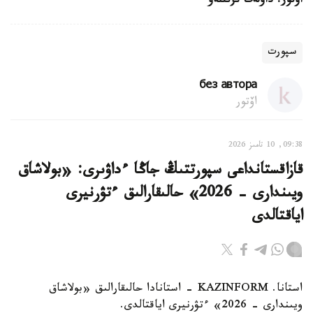
اۆتور: داۋلەت ىزتىلەۋ
سپورت
без автора
اۆتور
09:38, 10 تامىز 2026
قازاقستانداعى سپورتتىڭ جاڭا ءداۋىرى: «بولاشاق
ويىندارى - 2026» حالىقارالىق ءتۋرنيرى
اياقتالدى
استانا. KAZINFORM - استانادا حالىقارالىق «بولاشاق
ويىندارى - 2026» ءتۋرنيرى اياقتالدى.