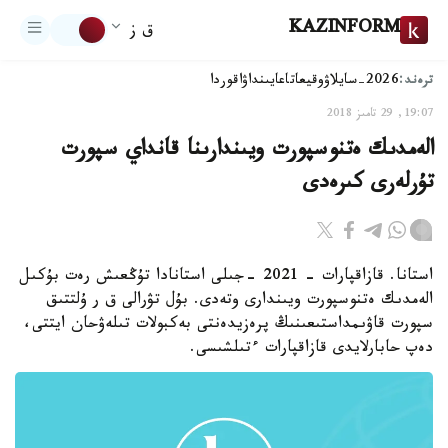
KAZINFORM
ق ز
ترەند:
2026-سايلاۋ
وقيعا
تاعايىنداۋ
اقوردا
19:07, 29 تامىز 2018
الەمدىك ەتنوسپورت ويىندارىنا قانداي سپورت
تۇرلەرى كىرەدى
استانا. قازاقپارات - 2021 -جىلى استانادا تۇڭعىش رەت بۇكىل
الەمدىك ەتنوسپورت ويىندارى وتەدى. بۇل تۋرالى ق ر ۇلتتىق
سپورت قاۋىمداستىعىنىڭ پرەزيدەنتى بەكبولات تىلەۋحان ايتتى،
دەپ حابارلايدى قازاقپارات ءتىلشىسى.