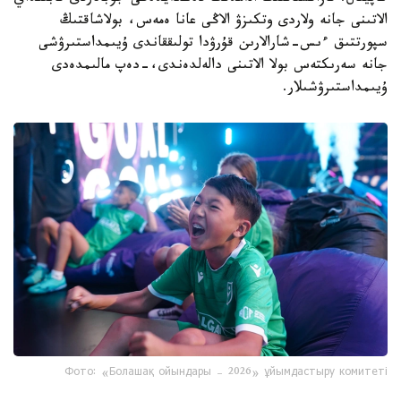
الاتىنى جانە ولاردى وتكىزۋ الاڭى عانا ەمەس، بولاشاقتىڭ
سپورتتىق ءىس-شارالارىن قۇرۋدا تولىققاندى ۇيىمداستىرۋشى
جانە سەرىكتەس بولا الاتىنى دالەلدەندى،-دەپ مالىمدەدى
ۇيىمداستىرۋشىلار.
Фото: «Болашақ ойындары – 2026» ұйымдастыру комитеті