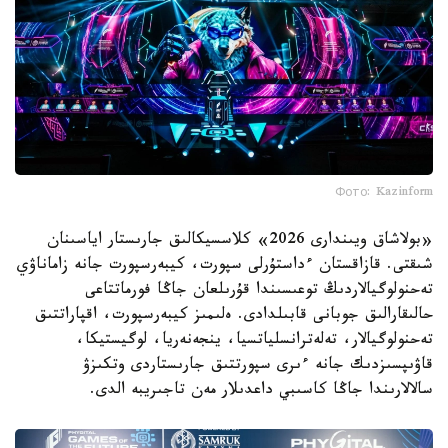
Фото: Kazinform
«بولاشاق ويىندارى 2026» كلاسسيكالىق جارىستار اياسىنان
شىقتى. قازاقستان ءداستۇرلى سپورت، كيبەرسپورت جانە زاماناۋي
تەحنولوگيالاردىڭ توعىسىندا قۇرىلعان جاڭا فورماتتاعى
حالىقارالىق جوبانى قابىلدادى. ەلىمىز كيبەرسپورت، اقپاراتتىق
تەحنولوگيالار، تەلەترانسلياتسيا، ينجەنەريا، لوگيستيكا،
قاۋىپسىزدىك جانە ءىرى سپورتتىق جارىستاردى وتكىزۋ
سالالارىندا جاڭا كاسىبي داعدىلار مەن تاجىريبە الدى.