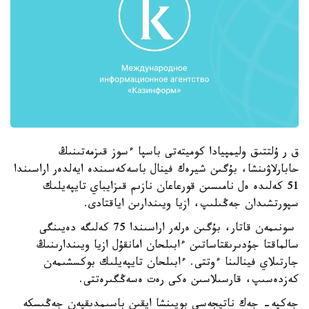
ق ر ۇلتتىق وليمپيادا كوميتەتى باسپا ءسوز قىزمەتىنىڭ
حابارلاۋىنشا، بۇگىن شيرەك فينال باسەكەسىندە ايەلدەر اراسىندا
51 كەلىدە ەل نامىسىن قورعاعان نازىم قىزايباي تايپەيلىك
سپورتشىدان جەڭىلىپ، ازيا ويىندارىن اياقتادى.
سونىمەن قاتار، بۇگىن ەرلەر اراسىندا 75 كەلىگە دەيىنگى
سالماقتا جۇدىرىقتاساتىن ءابىلحان امانقۇل ازيا ويىندارىنىڭ
جارتىلاي فينالىنا ءوتتى. ءابىلحان تايپەيلىك بوكسشىمەن
كەزدەسىپ، قارسىلاسىن ەكى رەت ەسەڭگىرەتتى.
جەكپە- جەك ناتيجەسى بويىنشا ايقىن باسىمدىقپەن جەڭىسكە