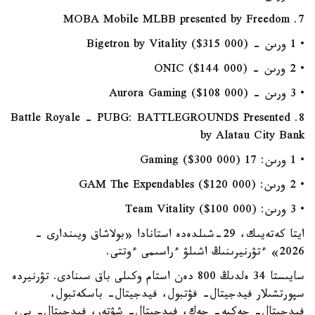
7. MOBA Mobile MLBB presented by Freedom
• 1 ورىن - Bigetron by Vitality ($315 000)
• 2 ورىن - ONIC ($144 000)
• 3 ورىن - Aurora Gaming ($108 000)
8. Battle Royale - PUBG: BATTLEGROUNDS Presented
by Alatau City Bank
• 1 ورىن: 17 Gaming ($300 000)
• 2 ورىن: GAM The Expendables ($120 000)
• 3 ورىن: Team Vitality ($100 000)
ايتا كەتەيىك، 29-شىلدەدە استانادا «بولاشاق ويىندارى -
2026» ءتۋرنيرىنىڭ اشىلۋ ءراسىمى ءوتتى.
سايىستا 34 ەلدىڭ 800 دەن استام وكىلى باق سىنادى. تۋرنيردە
سپورتشىلار فيدجيتال- فۋتبول، فيدجيتال- باسكەتبول،
فيدجيتال- جەكپە- جەك، فيدجيتال- شۋتەر، فيدجيتال- بي،