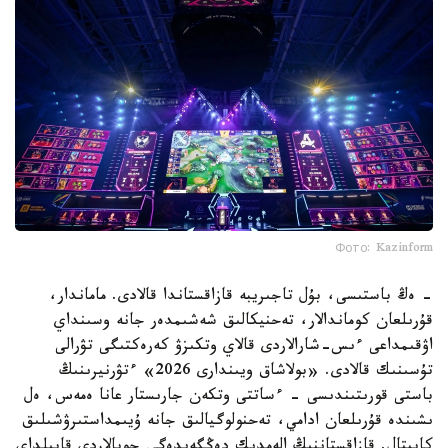
Фото: Kazinform
- ەڭ باستىسى، بۇل تاجىريبە قازاقستاندا قالادى. ماماندار،
قۇرىلعان كوماندالار، تەحنيكالىق شەشىمدەر جانە وسىنداي
اۋقىمداعى ءىس-شارالاردى قالاي وتكىزۋ كەرەكتىگى تۋرالى
تۇسىنىك قالادى. «بولاشاق ويىندارى 2026» ءتۋرنيرىنىڭ
باستى قورىتىندىسى - ءساتتى وتكەن جارىستار عانا ەمەس، ەل
ىشىندە قۇرىلعان ادامي، تەحنولوگيالىق جانە ۇيىمداستىرۋشىلىق
كاپيتال. قازاقستاننىڭ الەمدىك دەڭگەيدەگى جوبالاردى قابىلداي