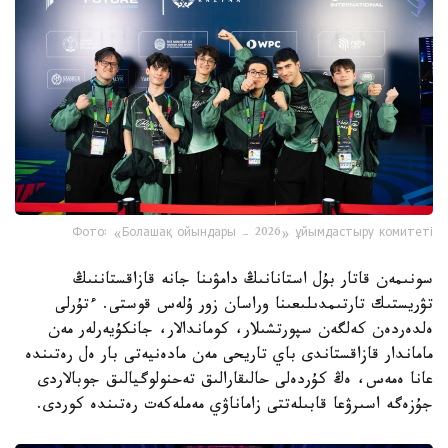
Фото: «Болашақ ойындары – 2026» ұйымдастыру комитеті
سونىمەن قاتار بۇل استانانىڭ دامۋىنا جانە قازاقستاننىڭ
تۋريستىك تارتىمدىلىعىنا وراسان زور ۇلەس قوستى. ءتۇرلى
ەلدەردەن كەلگەن سپورتشىلار، كوماندالار، جانكۇيەرلەر مەن
ماماندار قازاقستاندى باي تاريحى مەن مادەنيەتى بار ەل رەتىندە
عانا ەمەس، ەڭ كۇردەلى حالىقارالىق تەحنولوگيالىق جوبالاردى
جۇزەگە اسىرۋعا قابىلەتتى زاماناۋي مەملەكەت رەتىندە كوردى.