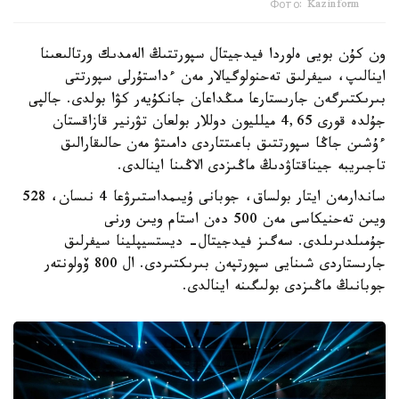
Фото: Kazinform
ون كۇن بويى ەلوردا فيدجيتال سپورتتىڭ الەمدىك ورتالىعىنا
اينالىپ، سيفرلىق تەحنولوگيالار مەن ءداستۇرلى سپورتتى
بىرىكتىرگەن جارىستارعا مىڭداعان جانكۇيەر كۋا بولدى. جالپى
جۇلدە قورى 4,65 ميلليون دوللار بولعان تۋرنير قازاقستان
ءۇشىن جاڭا سپورتتىق باعىتتاردى دامىتۋ مەن حالىقارالىق
تاجىريبە جيناقتاۋدىڭ ماڭىزدى الاڭىنا اينالدى.
ساندارمەن ايتار بولساق، جوبانى ۇيىمداستىرۋعا 4 نىسان، 528
ويىن تەحنيكاسى مەن 500 دەن استام ويىن ورنى
جۇمىلدىرىلدى. سەگىز فيدجيتال- ديستسيپلينا سيفرلىق
جارىستاردى شىنايى سپورتپەن بىرىكتىردى. ال 800 ۆولونتەر
جوبانىڭ ماڭىزدى بولىگىنە اينالدى.