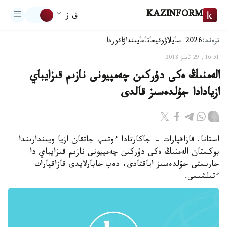
KAZINFORM
ق ز
ترەند:
2026-سايلاۋ
وقيعا
تاعايىنداۋ
اقوردا
16:51, 29 تامىز 2018
الەمنىڭ ەكى دۇركىن چەمپيونى نازىم قىزايباي
ازيادادا جۇلدەسىز قالدى
استانا. قازاقپارات - جاكارتادا ءوتىپ جاتقان ازيا ويىندارىندا
بوكستان الەمنىڭ ەكى دۇركىن چەمپيونى نازىم قىزايباي دا
جارىستى جۇلدەسىز اياقتادى، دەپ حابارلايدى قازاقپارات
ءتىلشىسى.