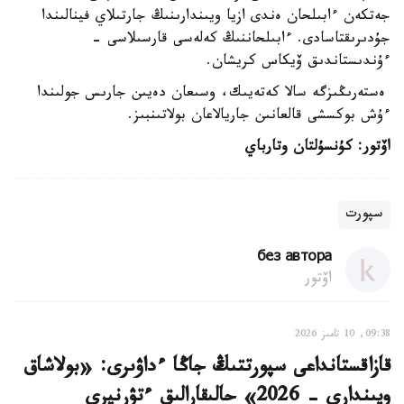
جەتكەن ءابىلحان ەندى ازيا ويىندارىنىڭ جارتىلاي فينالىندا
جۇدىرىقتاسادى. ءابىلحاننىڭ كەلەسى قارسىلاسى -
ءۇندىستاندىق ۆيكاس كريشان.
ەستەرىڭىزگە سالا كەتەيىك، وسىعان دەيىن جارىس جولىندا
ءۇش بوكسشى قالعانىن جاريالاعان بولاتىنبىز.
اۆتور: كۇنسۇلتان وتارباي
سپورت
без автора
اۆتور
09:38, 10 تامىز 2026
قازاقستانداعى سپورتتىڭ جاڭا ءداۋىرى: «بولاشاق
ويىندارى - 2026» حالىقارالىق ءتۋرنيرى