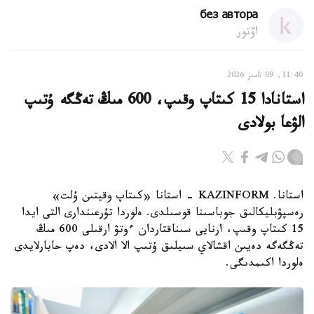
без автора
اۆتور
11:40, 09 تامىز 2026
استانادا 15 كىتاپ وقىپ، 600 مىڭ تەڭگە ۇتىپ
الۋعا بولادى
استانا. KAZINFORM - استانا «كىتاپ وقيتىن ۇلت»
رەسپۋبليكالىق جوباسىنا قوسىلدى. ەلوردا تۇرعىندارى التى ايدا
15 كىتاپ وقىپ، ارنايى سىناقتاردان ءوتۋ ارقىلى 600 مىڭ
تەڭگەگە دەيىن اقشالاي سىيلىق ۇتىپ الا الادى، دەپ حابارلايدى
ەلوردا اكىمدىگى.