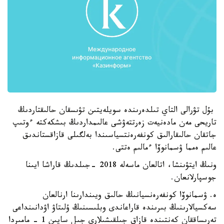
بۇل تۋرالى التاي تىلدەرىندە سويلەيتىن تۋىسقان حالىقتاردىڭ
تاريحى مەن مادەنيەت زەرتتەۋشى عالىمداردىڭ بىشكەكتە ءوتىپ
جاتقان حالىقارالىق كونفەرەنتسياسىندا بەلگىلى قازاقستاندىق
عالىم ەمما ۋسمانوۆا ءمالىم ەتتى.
ونىڭ ايتۋىنشا، اتالعان ماسەلە 2018 -جىلدىڭ قاراشا ايىنا
جوسپارلانعان.
ە. ۋسمانوۆا كونفەرەنسيانىڭ حالىق ويىندارىنا ارنالعان
سەكسيالارىنىڭ بىرىندە قاراعاندى وبلىسىنىڭ ۇلىتاۋ اۋدانىنداعى
تەرىساققان كەنتىندە قازاق جىلقىشىلارى جىل سايىن 1 - مامىردا