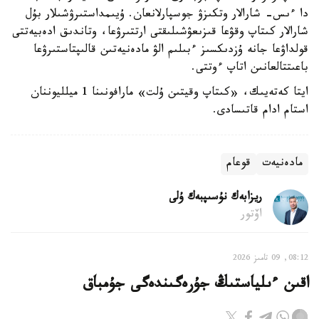
دا ءىس- شارالار وتكىزۋ جوسپارلانعان. ۇيىمداستىرۋشىلار بۇل
شارالار كىتاپ وقۋعا قىزىعۋشىلىقتى ارتتىرۋعا، وتاندىق ادەبيەتتى
قولداۋعا جانە ۇزدىكسىز ءبىلىم الۋ مادەنيەتىن قالىپتاستىرۋعا
باعىتتالعانىن اتاپ ءوتتى.
ايتا كەتەيىك، «كىتاپ وقيتىن ۇلت» مارافونىنا 1 ميلليوننان
استام ادام قاتىسادى.
مادەنيەت
قوعام
ريزابەك نۇسىپبەك ۇلى
اۆتور
08:12, 09 تامىز 2026
اقىن ءىلياستىڭ جۇرەگىندەگى جۇمباق