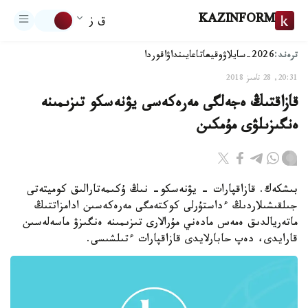
KAZINFORM
ق ز
ترەند:
2026-سايلاۋ
وقيعا
تاعايىنداۋ
اقوردا
20:31, 28 تامىز 2018
قازاقتىڭ ەجەلگى مەرەكەسى يۋنەسكو تىزىمىنە
ەنگىزىلۋى مۇمكىن
بىشكەك. قازاقپارات - يۋنەسكو- نىڭ ۇكىمەتارالىق كوميتەتى
جىلقىشىلاردىڭ ءداستۇرلى كوكتەمگى مەرەكەسىن ادامزاتتىڭ
ماتەريالدىق ەمەس مادەني مۇرالارى تىزىمىنە ەنگىزۋ ماسەلەسىن
قارايدى، دەپ حابارلايدى قازاقپارات ءتىلشىسى.