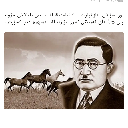
نۇر-سۇلتان. قازاقپارات - ءىلياستىڭ اقىندىعىن باعالاعان جۇرت
ونى «ابايدان كەيىنگى ءسوز سۇلۋىنىڭ شەبەرى» دەپ ءجۇردى.
بىرەۋ «جەتىسۋ سۋرەتتەرىن»، ەندى ءبىرقاتار ادەبيەتشىلەر