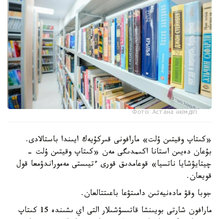
Фото: Астана әкімдігі
«كىتاپ وقيتىن ۇلت» مارافونى قىركۇيەك ايىندا باستالادى.
بۇعان دەيىن استانا اكىمدىگى مەن «كىتاپ وقيتىن ۇلت -
چيتايۋشايا ناتسيا» قوعامدىق قورى ءتيىستى مەموراندۋمعا قول
قويعان.
جوبا وقۋ مادەنيەتىن دامىتۋعا باعىتتالعان.
مارافون شارتى بويىنشا قاتىسۋشىلار التى اي ىشىندە 15 كىتاپ