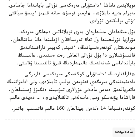
تويلايتىن تاماشا ءداستۇرلى مەرەكەسى تۋرالى بايانداما جاسادى.
مەيرام «بيە بايلاۋ»، «ايعىر قوسۋ» جانە قىمىز ءپىسۋ سياقتى
ءۇش بولىكتەن تۇرادى.
بۇل مىڭداعان جىلداردان بەرى تويلاناتىن ەجەلگى مەرەكە.
ەۋرازيا قۇرلىعىندا ول تەك تەرىساققان اۋىلىندا عانا ساقتالعان.
سوندىقتان كونفەرەنسيانىڭ، ءتىپتى كەيبىر قازاقستاندىق
قاتىسۋشىلارى دا بۇل تۋرالى العاش رەت ەستىدى. عالىمنىڭ
بايانداماسى شەتەلدىك عالىمداردىڭ قىزۋ تالقىسىنا ۇلاستى.
«قازاقتاردىڭ ءداستۇرلى كوكتەمگى مەرەكەسى قازىرگى
مادەنيەتتەگى بىرەگەي فەنومەن بولىپ تابىلادى. ونى ادامزاتتىڭ
ماتەريالدىق ەمەس مادەني مۇرالارى تىزىمىنە ەنگىزۋ ۇسىنىلعان.
قاراشادا يۋنەسكو وسى ماسەلەنى تالقىلايدى»، - دەيدى عالىم.
كونفەرەنسياعا 14 ەلدەن جينالعان 160 عالىم قاتىسىپ جاتىر.
مادەنيەت