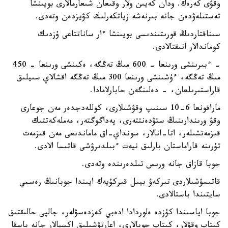
وقۋى كەرەك. ودان كەيىن ولار وقىعان شىعارمالارى بويىنشا
تەستىلەۋدەن جانە بىرنەشە زياتكەرلىك كۋيزدەن وتەدى.
سىناقتاردىڭ قورىتىندىسى بويىنشا ءار ساناتتاعى ۇزدىك
كوماندالار انىقتالادى.
- ءبىرىنشى ورىنعا - 600 مىڭ تەڭگە، ەكىنشى ورىنعا - 450
مىڭ تەڭگە، ءۇشىنشى ورىنعا 300 مىڭ تەڭگە اقشالاي سىيلىق
قاراستىرىلعان، - دەلىنگەن حابارلامادا.
مارافونعا 6-10 سىنىپ وقۋشىلارى، كوللەدجدەر مەن جوعارى
وقۋ ورىندارىنىڭ ستۋدەنتتەرى، پەداگوگتەر، مەملەكەتتىك
قىزمەتشىلەر، اتا-انالار، سونداي-اق ماماندىعى مەن قىزمەت
تۇرىنە قاراماستان بارلىق نيەت ءبىلدىرۋشى قاتىسا الادى.
جوبا قازاق جانە ورىس تىلدەرىندە وتەدى.
قاتىسۋشىلاردى تىركەۋ بيىل قىركۇيەك ايىندا جوبانىڭ رەسمي
سايتىندا باستالادى.
جوبا اياسىندا كۇزدە ەلوردادا ادەبي كەزدەسۋلەر، جالپى حالىقتىق
كىتاپ وقۋلار، كىتاپ جوبالارى، اعارتۋشىلىق اكسيالار جانە باسقا