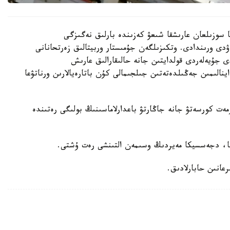
ير مەن انيل مەنون 6 ساعات 27 مينۋتقا سوزىلعان عارىشقا شىعۋ كەزىندە بارلىق نەگىزگى
ۋدى ورىندادى. وتكىزىلگەن جۇمىستار وربيتالىق زەرتحانانى
ى جۇيەلەردى قولدايتىن جانە حالىقارالىق عارىش
اينالىمىن جەڭىلدەتەتىن جىلجىمالى كۇن باتارەيالارىن ورناتۋعا
ەت كورسەتۋ جانە جاڭارتۋ باعدارلاماسىنىڭ بولىگى رەتىندە
سا، دجەسسيكا مەيردىڭ وسىمەن التىنشى رەت ۇشتى.