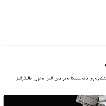
نىڭ امەريكالىق عارىشكەرلەرى دجەسسيكا مەير مەن انيل مەنون حالىقارالىق