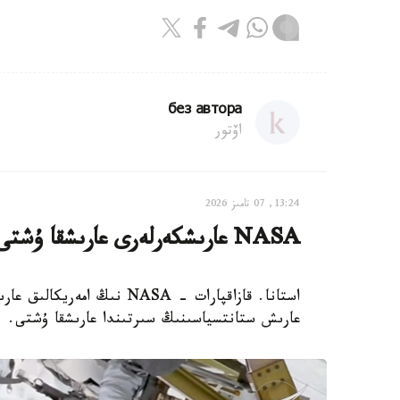
без автора
اۆتور
13:24, 07 تامىز 2026
NASA عارىشكەرلەرى عارىشقا ۇشتى
استانا. قازاقپارات - NASA 
عارىش ستانتسياسىنىڭ سىرتىندا عارىشقا ۇشتى.