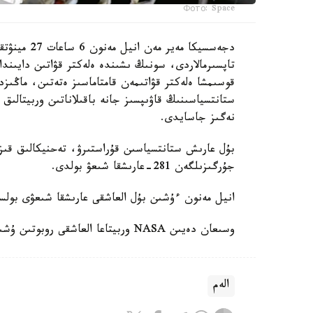
Фото: Space
دجەسسيكا مە
تاپسىرمالاردى، سونىڭ ىشىندە ەلەكتر قۋاتىن دايىندا
قوسىمشا ەلەكتر قۋاتىمەن قامتاماسىز ەتەتىن، ماڭىزد
ستانتسياسىنىڭ قاۋىپسىز جانە باقىلاناتىن وربيتالىق 
نەگىز جاسايدى.
بۇل عارىش ستانتسياسىن قۇراستىرۋ، تەحنيكالىق قىزم
جۇرگىزىلگەن 281-عارىشقا شىعۋ بولدى.
انيل مەنون ءۇشىن بۇل العاشقى عارىشقا شىعۋى بول
وسىعان دەيىن NASA وربيتاعا العاشقى روبوتىن ۇشىرعانىن حابارلادىق.
الەم