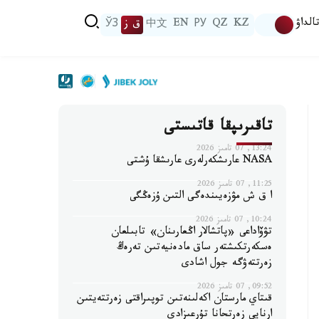
الداۋ
KZ
QZ
РУ
EN
中文
ق ز
ЎЗ
تاقىرىپقا قاتىستى
13:24, 07 تامىز 2026
NASA عارىشكەرلەرى عارىشقا ۇشتى
11:25, 07 تامىز 2026
ا ق ش مۋزەيىندەگى التىن ۇزەڭگى
10:24, 07 تامىز 2026
تۋۆاداعى «پاتشالار اڭعارىنان» تابىلعان
ەسكەرتكىشتەر ساق مادەنيەتىن تەرەڭ
زەرتتەۋگە جول اشادى
09:52, 07 تامىز 2026
قىتاي مارستان اكەلىنەتىن توپىراقتى زەرتتەيتىن
ارنايى زەرتحانا تۇرعىزادى