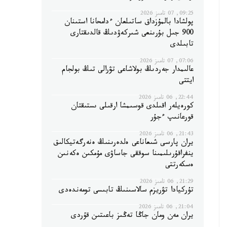
09:25, 07 تامىز 2026
پولشادا بالمۇزداق ساتىلعان ءدامحانا استىنان
900 جىل بۇرىنعى شىركەۋدىڭ قالدىقتارى
تابىلدى
07:06, 07 تامىز 2026
عالىمدار جەردىڭ بولاشاعى تۋرالى تىڭ بولجام
ايتتى
22:44, 06 تامىز 2026
كورەيلەر اقىلدى قوسىمشا ارقىلى ىستىقتان
قورعانىپ ءجۇر
21:43, 06 تامىز 2026
يران پارسى شىعاناعى ەلدەرىنىڭ ەنەرگەتيكالىق
ينفراقۇرىلىمىنا سوققى جاساۋى مۇمكىن ەكەنىن
ەسكەرتتى
21:29, 06 تامىز 2026
تۇركيادا تۋريزم سالاسىنىڭ تابىسى تومەندەدى
21:04, 06 تامىز 2026
يران مەن ومان جاڭا تەڭىز باعىتىن قۇردى