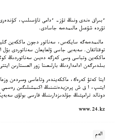
ءبىراق ەندى ونىڭ تۇز- ءدامى تاۋسىلىپ، كۇندەرى 
تۇردە شۇعىل مالىمدەمە جاسادى.
مالىمدەمەگە سايكەس، سەناتور دجون ماككەين گليوبل
توقتاتقان. سەبەبى جاسى ۇلعايعان سەناتوردى بۇل ا
ماككەين وتباسى وسى كەزگە دەيىن سەناتوردىڭ كوڭ
بىلدىرگەن ادامداردىڭ بارلىعىنا زور العىستارىن ايتتى
ايتا كەتۋ كەرەك، ماككەيندەر وتاعاسى ومىردەن وزعان
ايتىپ، ا ق ش پرەزيدەنتىنىڭ اكىمشىلىگىن رەسمي ت
دونالد ترامپتىڭ جۇلدىزدارىنىڭ قارسى بولۋى سەبەپ
www.24.kz
الەم