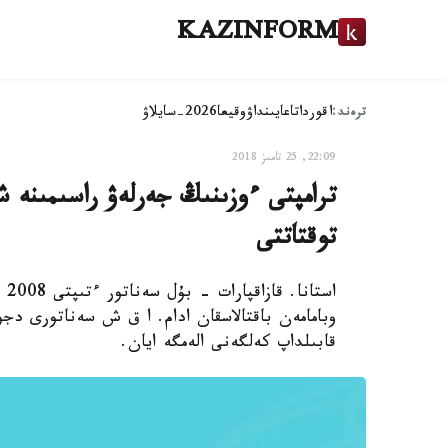
KAZINFORM
ترەند:
اقوردا
تاعايىنداۋ
وقيعا
2026-سايلاۋ
22:09, 25 تامىز 2018
ترامپتى ءوزىنىڭ جەرلەۋ راسىمىنە ش
توقتاتتى
اس
قابىلداپ كەلگەنى الەمگە ايان.