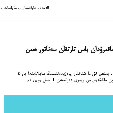
الەمدە
قازاقستان
ساياسات
ت
اقىرۋدان باس تارتقان سەناتور ەمىن
تانا. قازاقپارات - بۇل سەناتور ءتىپتى 2008 -جىلعى قۇراما شتاتتار پرەزيدەنتىنىڭ سايلاۋىندا باراك
وبامامەن باقتالاسقان ادام. ا ق ش سەناتورى دجون ماككەين مي وبىرى دەرتىنەن 1 جىل بويى ەم