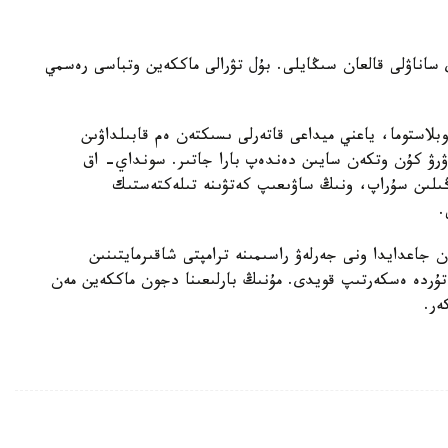
ساناۋلى قالعان سىڭايلى. بۇل تۋرالى ماككەين وتباسى رەسمي
استوما، ياعني ميداعى قاتەرلى ىسىكتەن ەم قابىلداۋىن
ۋرۋ كۇن وتكەن سايىن دەندەپ بارا جاتىر. سونداي- اق
ىلىن سۇراپ، ونىڭ ساۋىعىپ كەتۋىنە تىلەكتەستىك
.
 جاعدايدا ونى جەرلەۋ راسىمىنە ترامپتى شاقىرمايتىنىن
ۇردە ەسكەرتىپ قويدى. مۇنىڭ بارلىعىنا دجون ماككەين مەن
كەر.