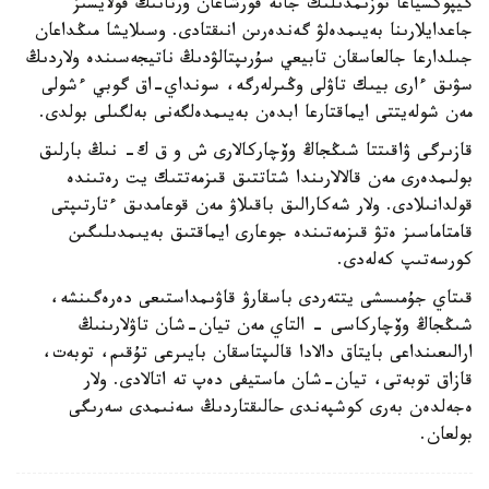
گيپوكسياعا توزىمدىلىك جانە قورشاعان ورتانىڭ قولايسىز
جاعدايلارىنا بەيىمدەلۋ گەندەرىن انىقتادى. وسىلايشا مىڭداعان
جىلدارعا جالعاسقان تابيعي سۇرىپتالۋدىڭ ناتيجەسىندە ولاردىڭ
سۋىق ءارى بيىك تاۋلى وڭىرلەرگە، سونداي-اق گوبي ءشولى
مەن شولەيتتى ايماقتارعا ابدەن بەيىمدەلگەنى بەلگىلى بولدى.
قازىرگى ۋاقىتتا شىڭجاڭ وۆچاركالارى ش و ق ك- نىڭ بارلىق
بولىمدەرى مەن قالالارىندا شتاتتىق قىزمەتتىك يت رەتىندە
قولدانىلادى. ولار شەكارالىق باقىلاۋ مەن قوعامدىق ءتارتىپتى
قامتاماسىز ەتۋ قىزمەتىندە جوعارى ايماقتىق بەيىمدىلىگىن
كورسەتىپ كەلەدى.
قىتاي جۇمىسشى يتتەردى باسقارۋ قاۋىمداستىعى دەرەگىنشە،
شىڭجاڭ وۆچاركاسى - التاي مەن تيان-شان تاۋلارىنىڭ
ارالىعىنداعى بايتاق دالادا قالىپتاسقان بايىرعى تۇقىم، توبەت،
قازاق توبەتى، تيان-شان ماستيفى دەپ تە اتالادى. ولار
ەجەلدەن بەرى كوشپەندى حالىقتاردىڭ سەنىمدى سەرىگى
بولعان.