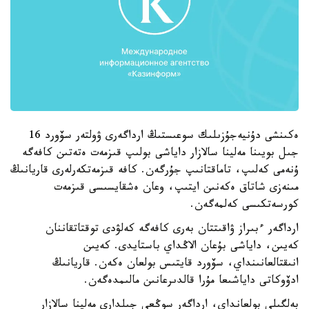
ەكىنشى دۇنيەجۇزىلىك سوعىستىڭ ارداگەرى ۋولتەر سۆورد 16
جىل بويىنا مەلينا سالازار داياشى بولىپ قىزمەت ەتەتىن كافەگە
ۇنەمى كەلىپ، تاماقتانىپ جۇرگەن. كافە قىزمەتكەرلەرى قاريانىڭ
مىنەزى شاتاق ەكەنىن ايتىپ، وعان ەشقايسىسى قىزمەت
كورسەتكىسى كەلمەگەن.
ارداگەر ءبىراز ۋاقىتتان بەرى كافەگە كەلۋدى توقتاتقاننان
كەيىن، داياشى بۇعان الاڭداي باستايدى. كەيىن
انىقتالعانىنداي، سۆورد قايتىس بولعان ەكەن. قاريانىڭ
ادۆوكاتى داياشىعا مۇرا قالدىرعانىن مالىمدەگەن.
بەلگىلى بولعانداي، ارداگەر سوڭعى جىلدارى مەلينا سالازار