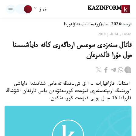
KAZINFORM
ق ز
ترەند:
2026-سايلاۋ
وقيعا
تاعايىنداۋ
اقوردا
14:46, 24 تامىز 2018
قاتال مىنەزدى سوعىس ارداگەرى كافە داياشىسىنا
مول مۇرا قالدىرعان
استانا. قازاقپارات - ا ق ش-تىڭ تەحاس شتاتىندا داياشى
ءوزىنىڭ ارىپتەستەرى قىزمەت كورسەتۋدەن باس تارتقان اشۋشاڭ
قارياعا 16 جىل بويى قىزمەت كورسەتكەن.