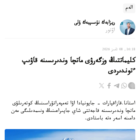
الەم
ريزابەك نۇسىپبەك ۇلى
اۆتور
16:18, 08 تامىز 2026
كليماتتىڭ وزگەرۋى ماتچا وندىرىسىنە قاۋىپ
ءتوندىردى
استانا.قازاقپارات - جاپونيادا اۋا تەمپەراتۋراسىنىڭ كوتەرىلۋى
ماتچا وندىرىسىنە قاجەتتى شاي جاپىراعىنىڭ ونىمدىلىگى مەن
دامىنە اسەر ەتە باستادى.