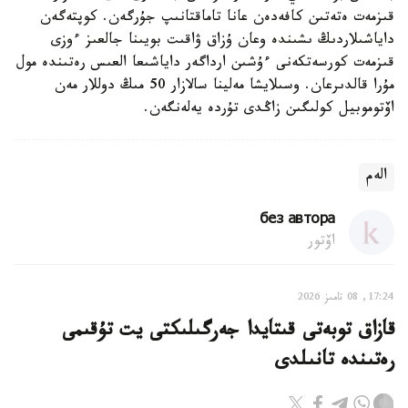
قىزمەت ەتەتىن كافەدەن عانا تاماقتانىپ جۇرگەن. كوپتەگەن
داياشىلاردىڭ ىشىندە وعان ۇزاق ۋاقىت بويىنا جالعىز ءوزى
قىزمەت كورسەتكەنى ءۇشىن ارداگەر داياشىعا العىس رەتىندە مول
مۇرا قالدىرعان. وسىلايشا مەلينا سالازار 50 مىڭ دوللار مەن
اۆتوموبيل كولىگىن زاڭدى تۇردە يەلەنگەن.
الەم
без автора
اۆتور
17:24, 08 تامىز 2026
قازاق توبەتى قىتايدا جەرگىلىكتى يت تۇقىمى
رەتىندە تانىلدى