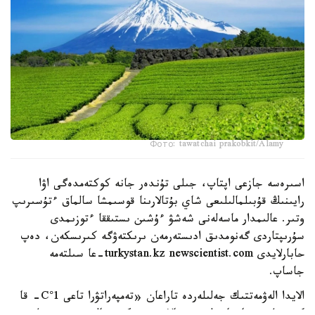
Фото: tawatchai prakobkit/Alamy
اسىرەسە جازعى اپتاپ، جىلى تۇندەر جانە كوكتەمدەگى اۋا
رايىنىڭ قۇبىلمالىلىعى شاي بۇتالارىنا قوسىمشا سالماق ءتۇسىرىپ
وتىر. عالىمدار ماسەلەنى شەشۋ ءۇشىن ىستىققا ءتوزىمدى
سۇرىپتاردى گەنومدىق ادىستەرمەن ىرىكتەۋگە كىرىسكەن، دەپ
حابارلايدى turkystan.kz newscientist.com-عا سىلتەمە
جاساپ.
الايدا الەۋمەتتىك جەلىلەردە تاراعان «تەمپەراتۋرا تاعى 1°C- قا