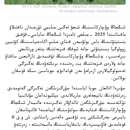
Фото: ҚХР Шыңжаң Өндіріс-құрылыс корпусы (ШӨҚК)
Қоғамдық қауіпсіздік басқармасы
شىڭجاڭ وۆچاركاسىنىڭ شىعۋ تەگىن عىلىمي تۇرعىدان ناقتىلاۋ
ماقساتىندا 2025 -جىلعى تامىزدا شىڭجاڭ ساياسي-قۇقىق
ينستيتۋتىنىڭ باس بولۋىمەن قىتاي عىلىم اكادەمياسىنىڭ كۋنمين
زوولوگيا ينستيتۋتى جانە شوقك قىزمەتتىك يتتەر ورتالىعى
بىرلەسىپ، «شىڭجاڭ وۆچاركاسىنىڭ تۇقىمدىق تازالىعىن ساقتاۋ
جانە ولاردى قىزمەتتىك يت رەتىندە ىرىكتەۋدىڭ نەگىزگى
تەحنولوگيالارىن ازىرلەۋ مەن قولدانۋ» جوباسىن ىسكە قوسقان
بولاتىن.
جۋىردا اتالعان جوبا اياسىندا جۇرگىزىلگەن نەگىزگى گەنومدىق
زەرتتەۋدىڭ ناتيجەلەرى جاريالاندى. ميلليونداعان مۋتاتسيا
نۇكتەسىنە جۇرگىزىلگەن تالداۋلار نەگىزىندە عالىمدار شىڭجاڭ
وۆچاركاسىنىڭ قىتايدىڭ سولتۇستىك ايماعىندا قالىپتاسقان
بايىرعى جەرگىلىكتى يت تۇقىمى ەكەنىن راستادى. ش و ق ك
قوعامدىق قاۋىپسىزدىك باسقارماسىنىڭ مالىمەتىنشە، زەرتتەۋ