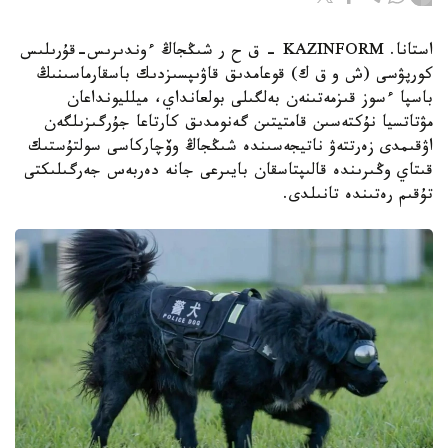
استانا. KAZINFORM – ق ح ر شىڭجاڭ ءوندىرىس-قۇرىلىس
كورپۋسى (ش و ق ك) قوعامدىق قاۋىپسىزدىك باسقارماسىنىڭ
باسپا ءسوز قىزمەتىنەن بەلگىلى بولعانداي، ميلليونداعان
مۋتاتسيا نۇكتەسىن قامتيتىن گەنومدىق كارتاعا جۇرگىزىلگەن
اۋقىمدى زەرتتەۋ ناتيجەسىندە شىڭجاڭ وۆچاركاسى سولتۇستىك
قىتاي وڭىرىندە قالىپتاسقان بايىرعى جانە دەربەس جەرگىلىكتى
تۇقىم رەتىندە تانىلدى.