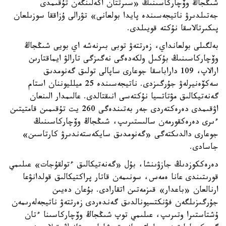
شىڭجاڭ وۆچاركاسىنىڭ «سىرتتان اكەلىنگەن تۇقىمدى
جەتىلدىرۋ ناتيجەسىندە پايدا بولعانى» تۋرالى ۇزاققا سوزىلعان
پىكىرتالاسقا نۇكتە قويىلدى.
بەلگىلى بولعانداي، زەرتتەۋ توبى بىرنەشە اي بويى شىڭجاڭ
وۆچاركاسىنىڭ بۇكىل ولكەدەگى نەگىزگى تارالۋ ايماقتارىن
ارالاپ، 109 داراباسقا جوعارى ساپالى تولىق گەنومدىق
سەكۆەنيرلەۋ جۇرگىزدى. ناتيجەسىندە 25 ميلليوننان استام
گەنەتيكالىق مۋتاتسيا نۇكتەسى انىقتالدى. عالىمدار الىنعان
اۋقىمدى دەرەكتەردى جەر بەتىندەگى 260 يت تۇقىمىن قامتيتىن
ءىرى دەرەكقورمەن سالىستىرىپ، شىڭجاڭ وۆچاركاسىنىڭ
جوعارى دالدىكتەگى «گەنومدىق سايكەستەندىرۋ كارتاسىن»
جاسادى.
دەرەككوزدىڭ جازۋىنشا، بۇل «گەنەتيكالىق ءتولقۇجات» عىلىمي
قورىتىندى عانا ەمەس، سونىمەن قاتار پراكتيكالىق قولدانۋعا
ارنالعان «باعدار» قىزمەتىن اتقارادى. بۇعان دەيىن
جۇرگىزىلگەن فۋنكتسيونالدىق گەندەردى زەرتتەۋ ناتيجەلەرىمەن
ۇشتاستىرا وتىرىپ، عىلىمي توپ شىڭجاڭ وۆچاركاسىنا ءتان