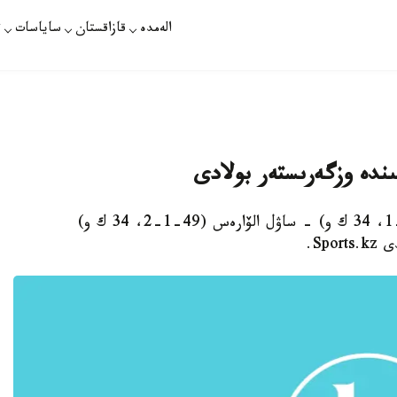
الەمدە
قازاقستان
ساياسات
ت
دە وزگەرىستەر بولادى
استانا. قازاقپارات - گەننادي گولوۆكين (38-0-1، 34 ك و) - ساۋل الۆارەس (49-1-2، 34 ك و)
Sp.