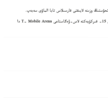
ەسكە سالا كەتسەك، گولوۆكين - «كانەلو» رەماتچى 15- قىركۇيەكتە لاس-ۆەگاستاعى T- Mobile Arena دا