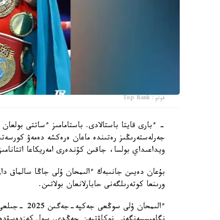
فوتو: Top Rank
- ءبارى قايتا باستالادى. باستامامىز ءساتتى بولعان 
جەرلەستەرىڭىز رەتىندە ماعان ەرەكشە دەمەۋ كورسەتى
ويداعىداي بولسا، جاقىن كۇندەرى امەريكاعا اتتانامىز
ورىنعا كوتەرىلگەنى حابارلانعان بولاتىن.