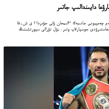
ۋعا دايىندالىپ جاتىر
بوكسشى، الەم چەمپيونى جانىبەك ءالىمحان ۇلى جۋىردا ا ق ش-قا
عاستىرۋدى جوسپارلاپ وتىر. بۇل تۋرالى سپورتشىنىڭ