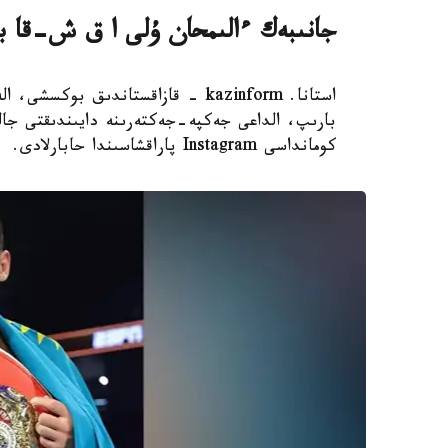
جانىبەك ءالىمحان ۇلى ا ق ش-قا بار
استانا. kazinform - قازاقستاندىق 
بارىپ، الداعى جەكپە-جەكتەرىنە دايىندىقتى جال
كومانداسى Instagram پاراقشاسىندا حابارلادى.