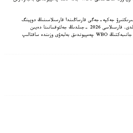
مپيونىمەن وتەتىن بىرىكتىرۋ جەكپە-جەگى قارساڭىندا قارسىلاسىنىڭ دوپينگ
سىناماسى وڭ ناتيجە كورسەتىپ، كەزدەسۋ وتپەي قالدى. قارسىلاسى 2026 -جىلدىڭ جەلتوقسانىنا دەيىن
سپورتتان شەتتەتىلىپ، IBF تيتۋلىنان ايىرىلدى. ال جانىبەكتىڭ WBO چەمپيوندىق بەلبەۋى وزىندە ساقتالىپ