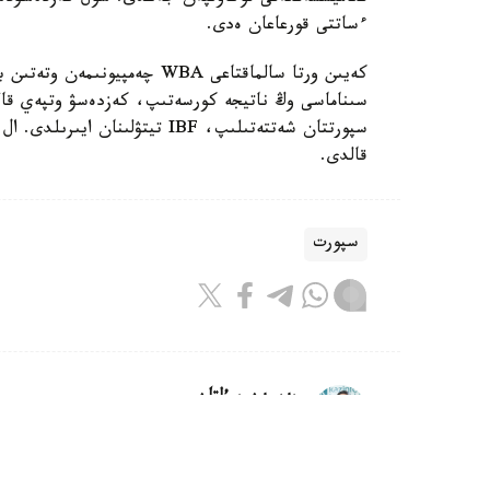
ءساتتى قورعاعان ەدى.
كەيىن ورتا سالماقتاعى WBA چە
قالدى.
سپورت
بەيسەن سۇلتان
اۆتور