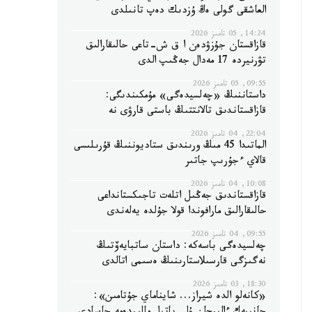
العاشقى گولى ەڭ ۇزدىك دەپ تانىلدى
14:24, 05 تامىز 2026
قازاقستان جۇزۋدەن ا ق ش-تاعى حالىقارالىق
تۋرنيردە 17 مەدال جەڭىپ الدى
09:55, 05 تامىز 2026
داستاننىڭ «چەلسيدەگى» مۇمكىندىگى:
قازاقستاندىق تالانتتىڭ باستى قارۋى نە
22:04, 04 تامىز 2026
الماتىدا 45 مىڭ ورىندىق ستاديوننىڭ قۇرىلىسى
قالاي ءجۇرىپ جاتىر
10:08, 04 تامىز 2026
قازاقستاندىق جەڭىل اتلەت تاجىكستانداعى
حالىقارالىق مارافوندا قولا جۇلدە يەلەندى
09:55, 04 تامىز 2026
چەلسيدەگى باسەكە: داستان ساتبايەۆتىڭ
نەگىزگى قارسىلاستارىنىڭ ەسىمى اتالدى
18:30, 03 تامىز 2026
«كانەلو الدە شيراز... شايناماي جۇتامىن»: