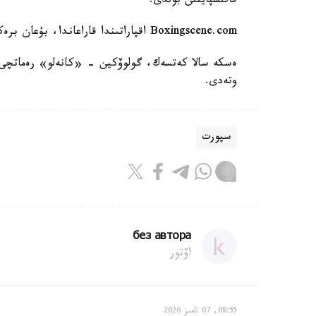
قاتىسپايتىن بولدى.
Boxingscene.com اقپاراتىندا قاراعاندا، بۇعان برەكحۋستىڭ وزىنە لايىقتى قارسىلاس تابا الماۋى سەبەپ.
وتەدى.
سپورت
без автора
اۆتور
08:55, 07 تامىز 2026