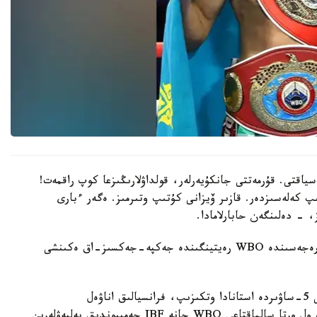
سياقتى. قۇرمەتتى جانكۇيەرلەر، قولداۋلارىڭىزعا كوپ راقمەت!
پ كەلەسىزدەر. قازىر ۆيزانى كۇتىپ وتىرمىز. ەگەر ءبارى
، - دەلىنگەن حابارلامادا.
بۇعان دەيىن جانىبەك ءالىمحان ۇلى جاڭا سالماق دارەجەسىندە WBO رەيتينگىندە جەكپە-جەكسىز-اق ەكىنشى
ءالىمحان ۇلى سوڭعى جەكپە-جەگىن 2025 -جىلعى 5-ساۋىردە استانادا وتكىزىپ، فرانسيالىق اناۋەل
نگاميسسەنگەنى نوكاۋتپەن جەڭدى. سول كەزدەسۋدە ول ورتا سالماقتاعى WBO جانە IBF چەمپيوندىق بەلبەۋلەرىن