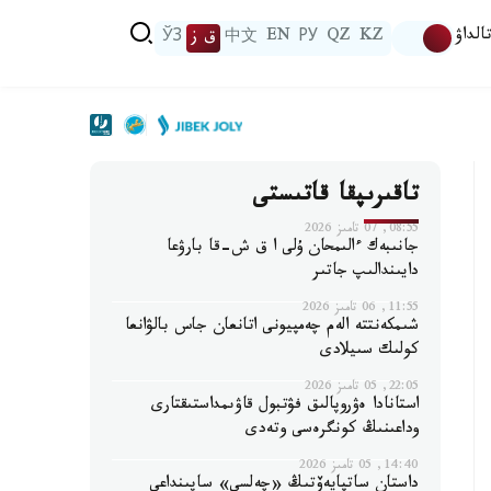
الداۋ
KZ
QZ
РУ
EN
中文
ق ز
ЎЗ
تاقىرىپقا قاتىستى
08:55, 07 تامىز 2026
جانىبەك ءالىمحان ۇلى ا ق ش-قا بارۋعا
دايىندالىپ جاتىر
11:55, 06 تامىز 2026
شىمكەنتتە الەم چەمپيونى اتانعان جاس بالۋانعا
كولىك سىيلادى
22:05, 05 تامىز 2026
استانادا ەۋروپالىق فۋتبول قاۋىمداستىقتارى
وداعىنىڭ كونگرەسى وتەدى
14:40, 05 تامىز 2026
داستان ساتپايەۆتىڭ «چەلسي» ساپىنداعى