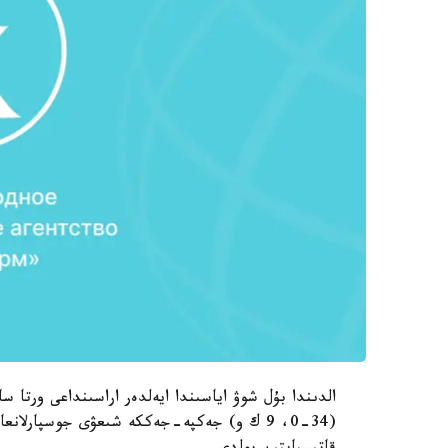
الدىندا بۇل شوۋ اياسىندا ايەلدەر اراسىنداعى ورتا 
(34-0، 9 ك و) جەكپە-جەككە شىعۋى جوسپارلان