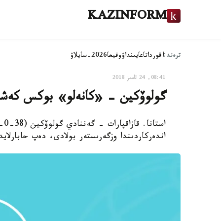
KAZINFORM
ترەند:
اقوردا
تاعايىنداۋ
وقيعا
2026-سايلاۋ
08:41, 24 تامىز 2018
گولوۆكين - «كانەلو» بوكس كەشىن
اندەركاردىندا وزگەرىستەر بولادى، دەپ حابارلايدى orts.kz