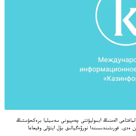
سالماقتاعى الەمنىڭ ابسوليۋتتى چەمپيونى سەسيليا برەكحۋستىڭ
عان ەدى. قورىتىندىسىندا نورۆەگيالىق بۇل ايتۋلى وقيعاعا