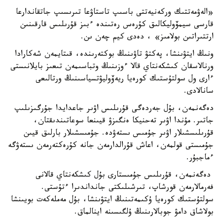
«الەۋمەتتىك وركەنيەتتى باسىپ تاستاۋعا تىرىسىپ جاتقاندارعا
قارسى سيمۆوليكالىق كۇرەس رەتىندە ءبىز قۇرىلىس قارقىنىن
ارتتىراتىن بولامىز» ، دەدى كيم چەن ىن.
ونىڭ ايتۋىنشا، پەكتۋ تاۋىنىڭ بوكتەرىندە، قىتايمەن شەكارادا
ورنالاسقان كىشكەنتاي قالا ءوزىنىڭ وتباسىمەن تىعىز بايلانىستى
ءارى ول سولتۇستىك كورەيا ريەۆوليۋتسياسىنىڭ ورتالىعى
سانالادى.
دەگەنمەن، بۇل جەردەگى قۇرىلىس اۋىر جاعدايدا جۇرگىزىلىپ
جاتىر. مۇندا اۋىر تەحنيكا ەنگىزۋ قيىنعا سوعاتىندىقتان،
قۇرىلىسشىلار اۋىر جۇمىس ىستەۋدە. جۇمىسشىلار بارلىق قيىن
جۇمىستى قولمەن، اعاش قۇرالدارمەن جانە كۇرەكتەرمەن ىستەۋگە
ءماجبۇر.
دەگەنمەن، قۇرىلىس جۇمىستارى بۇل كىشكەنتاي قالانى
فەرمالارمەن قورشاپ، تىرشىلىكتى جانداندىرا ءتۇستى.
سولتۇستىك كورەيا ۇكىمەتىنىڭ ايتۋىنشا، بۇل مەملەكەت بويىنشا
بولاشاق دامۋ جوبالارىنىڭ ۇلگىسىنە اينالماق.