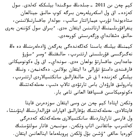
كيم چەن ىن 2011 -جىلدىڭ سوڭىندا بيلىككە كەلدى. سول
كەزدە- اق ول اسكەريلەرمەن بىرگە كوپ حالىق جينالعان
ستاديوندا تۇرىپ عيماراتتار سالىپ، جولدار جاقسارتىلاتىنىن،
ينفراقۇرىلىمنىڭ ارتاتىنىن ايتقان ەدى. ءبىراق سول كۇننەن بەرى
حالىق ەشقانداي وزگەرىستى كورمەدى.
كيمنىڭ بيلىك باسىنا كەلگەندەگى بەرگەن ۋادەلەرىنىڭ دە ەڭ
نەگىزگىسى قۇرىلىستى ارتتىرىپ، حالىقتىڭ ءومىر ءسۇرۋ
جاعدايىن جاقسارتۋ بولعان ەدى. سونداي- اق ول ەكونوميكانى
قارقىندى دامىتۋ تۋرالى دا ايتقان بولاتىن. دەگەنمەن، ونىڭ
بيلىگى كەزىندە ا ق ش حالىقارالىق سانكتسيالاردى ارتتىرىپ،
يادرولىق قارۋدان باس تارتۋدى تالاپ ەتىپ، مەملەكەتتىڭ
ەكونوميكاسىن قىسپاققا العانى تاعى بار.
وتكەن اپتادا كيم چەن ىن وسى ايتقان سوزدەرىن قايتا
قايتالادى. مەملەكەتتىك بۇقارالىق اقپارات قۇرالدارىنىڭ ايتۋىنشا،
ول قارسى تاراپتاردىڭ سانكتسيالارى مەملەكەتكە كەدەرگى
كەلتىرىپ جاتقانىن اتاپ وتكەن. سونىمەن قاتار سولتۇستىك
كورەيا حالقى ءۇشىن بۇل ۇلكەن پروبلەماعا اينالعانىن ايتقان.