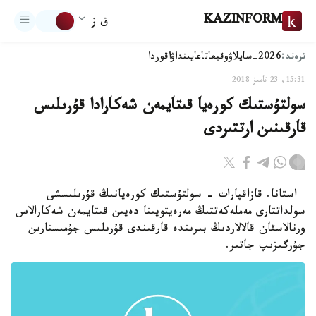
KAZINFORM
ق ز
ترەند:
2026-سايلاۋ
وقيعا
تاعايىنداۋ
اقوردا
15:31, 23 تامىز 2018
سولتۇستىك كورەيا قىتايمەن شەكارادا قۇرىلىس
قارقىنىن ارتتىردى
استانا. قازاقپارات - سولتۇستىك كورەيانىڭ قۇرىلىسشى
سولداتتارى مەملەكەتتىڭ مەرەيتويىنا دەيىن قىتايمەن شەكارالاس
ورنالاسقان قالالاردىڭ بىرىندە قارقىندى قۇرىلىس جۇمىستارىن
جۇرگىزىپ جاتىر.