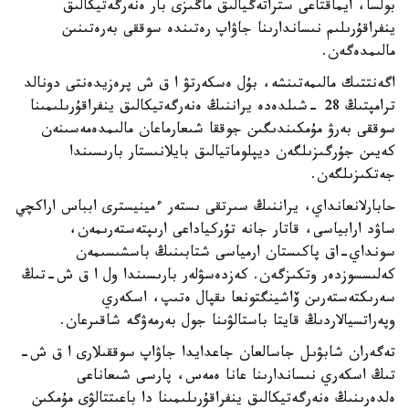
بولسا، ايماقتاعى ستراتەگيالىق ماڭىزى بار ەنەرگەتيكالىق
ينفراقۇرىلىم نىساندارىنا جاۋاپ رەتىندە سوققى بەرەتىنىن
مالىمدەگەن.
اگەنتتىك مالىمەتىنشە، بۇل ەسكەرتۋ ا ق ش پرەزيدەنتى دونالد
ترامپتىڭ 28 -شىلدەدە يراننىڭ ەنەرگەتيكالىق ينفراقۇرىلىمىنا
سوققى بەرۋ مۇمكىندىگىن جوققا شىعارماعان مالىمدەمەسىنەن
كەيىن جۇرگىزىلگەن ديپلوماتيالىق بايلانىستار بارىسىندا
جەتكىزىلگەن.
حابارلانعانداي، يراننىڭ سىرتقى ىستەر ءمينيسترى ابباس اراكچي
ساۋد ارابياسى، قاتار جانە تۇركياداعى ارىپتەستەرىمەن،
سونداي-اق پاكىستان ارمياسى شتابىنىڭ باسشىسىمەن
كەلىسسوزدەر وتكىزگەن. كەزدەسۋلەر بارىسىندا ول ا ق ش-تىڭ
سەرىكتەستەرىن ۆاشينگتونعا ىقپال ەتىپ، اسكەري
وپەراتسيالاردىڭ قايتا باستالۋىنا جول بەرمەۋگە شاقىرعان.
تەگەران شابۋىل جاسالعان جاعدايدا جاۋاپ سوققىلارى ا ق ش-
تىڭ اسكەري نىساندارىنا عانا ەمەس، پارسى شىعاناعى
ەلدەرىنىڭ ەنەرگەتيكالىق ينفراقۇرىلىمىنا دا باعىتتالۋى مۇمكىن