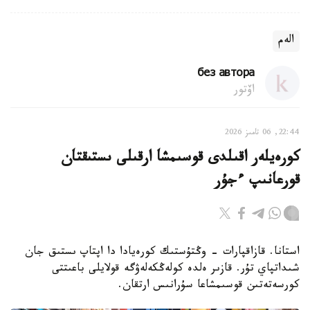
الەم
без автора
اۆتور
22:44, 06 تامىز 2026
كورەيلەر اقىلدى قوسىمشا ارقىلى ىستىقتان
قورعانىپ ءجۇر
استانا. قازاقپارات - وڭتۇستىك كورەيادا دا اپتاپ ىستىق جان
شىداتپاي تۇر. قازىر ەلدە كولەڭكەلەۋگە قولايلى باعىتتى
كورسەتەتىن قوسىمشاعا سۇرانىس ارتقان.