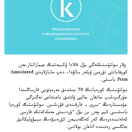
ولار سولتۇستىكتەگى بۇل قالادا ۇكىمەتتىك عيماراتتار مەن
كوپقاباتتى تۇرعىن ۇيلەر سالۋدا، دەپ حابارلايدى Associated
Press باسىلى.
سولتۇستىك كورەيانىڭ 70 جىلدىق مەرەيتويى قارساڭىندا
جۇرگىزىلىپ جاتقان جالپى ۇلتتىق باعىتتاعى نەگىزگى
جۇمىستاردىڭ ءبىرى - قارقىندى قۇرىلىس. سولتۇستىك كورەيا
باسشىسى كيم چەن ىن بۇل ءۇردىستى مەملەكەتكە قارسى
كەلەتىندەردىڭ كەز كەلگەنىمەن كۇرەسۋدىڭ سيمۆوليكالىق
بەلگىسى رەتىندە اتاعان بولاتىن.