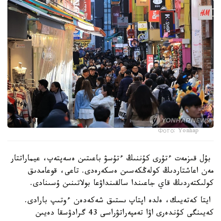
Фото: Yonhap
بۇل قىزمەت ءتۇرى كۇننىڭ ءتۇسۋ باعىتىن ەسەپتەپ، عيماراتتار
مەن اعاشتاردىڭ كولەڭكەسىن ەسكەرەدى. تاعى، قوعامدىق
كولىكتەردىڭ قاي جاعىندا سالقىنداۋعا بولاتىنىن ۇسىنادى.
ايتا كەتەيىك، ەلدە اپتاپ ىستىق شەكەدەن ءوتىپ بارادى.
كەيىنگى كۇندەرى اۋا تەمپەراتۋراسى 43 گرادۋسقا دەيىن