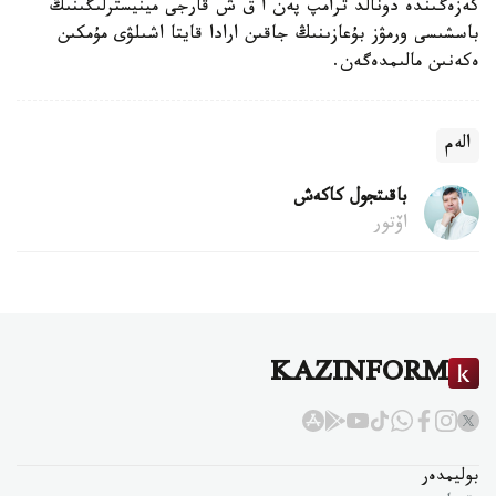
كەزەگىندە دونالد ترامپ پەن ا ق ش قارجى مينيسترلىگىنىڭ
باسشىسى ورمۋز بۇعازىنىڭ جاقىن ارادا قايتا اشىلۋى مۇمكىن
ەكەنىن مالىمدەگەن.
الەم
باقىتجول كاكەش
اۆتور
KAZINFORM
بوليمدەر