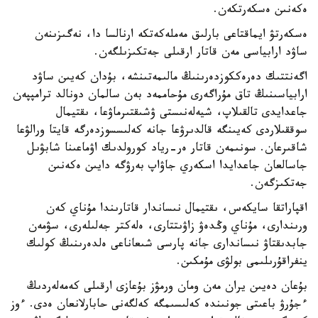
ەكەنىن ەسكەرتكەن.
ەسكەرتۋ ايماقتاعى بارلىق مەملەكەتكە ارنالسا دا، نەگىزىنەن
ساۋد ارابياسى مەن قاتار ارقىلى جەتكىزىلگەن.
اگەنتتىك دەرەككوزدەرىنىڭ مالىمەتىنشە، بۇدان كەيىن ساۋد
ارابياسىنىڭ تاق مۇراگەرى مۇحاممەد بەن سالمان دونالد ترامپپەن
جاعدايدى تالقىلاپ، شيەلەنىستى ۋشىقتىرماۋعا، ىقتيمال
سوققىلاردى كەيىنگە قالدىرۋعا جانە كەلىسسوزدەرگە قايتا ورالۋعا
شاقىرعان. سونىمەن قاتار ەر-رياد كورولدىك اۋماعىنا شابۋىل
جاسالعان جاعدايدا اسكەري جاۋاپ بەرۋگە دايىن ەكەنىن
جەتكىزگەن.
اقپاراتقا سايكەس، ىقتيمال نىساندار قاتارىندا مۇناي كەن
ورىندارى، مۇناي وڭدەۋ زاۋىتتارى، ەلەكتر جەلىلەرى، سۋمەن
جابدىقتاۋ نىساندارى جانە پارسى شىعاناعى ەلدەرىنىڭ كولىك
ينفراقۇرىلىمى بولۋى مۇمكىن.
بۇعان دەيىن يران مەن ومان ورمۋز بۇعازى ارقىلى كەمەلەردىڭ
ءجۇرۋ باعىتى جونىندە كەلىسىمگە كەلگەنى حابارلانعان ەدى. ءوز