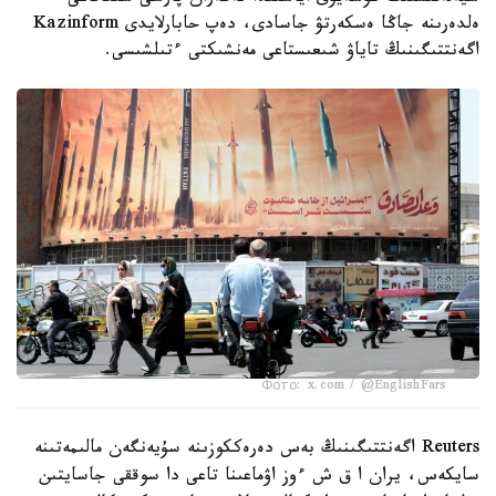
ەلدەرىنە جاڭا ەسكەرتۋ جاسادى، دەپ حابارلايدى Kazinform
اگەنتتىگىنىڭ تاياۋ شىعىستاعى مەنشىكتى ءتىلشىسى.
Фото: x.com / @EnglishFars
Reuters اگەنتتىگىنىڭ بەس دەرەككوزىنە سۇيەنگەن مالىمەتىنە
سايكەس، يران ا ق ش ءوز اۋماعىنا تاعى دا سوققى جاسايتىن