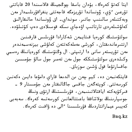
ايتا كەتۋ كەرەك، بۇدان باسقا چوڭجيىڭ قالاسىندا 20 قاباتتى
تۇرعىن ءۇي، ۆونساندا تۋريزمگە قاجەتتى ينفراقۇرىلىمدار مەن
وبەكتىلەر سالىنىپ جاتىر. سونداي- اق ۆونساندا حالىقارالىق
كەلۋشىلەردى تارتاتىپ اۋەجاي ىسكە قوسىلادى دەپ كۇتىلۋدە.
سولتۇستىك كورەيا قىتايمەن شەكارادا قۇرىلىس قارقىنىن
ارتتىرعاندىقتان، كورشى مەملەكەتتەن كەلۋشى بيزنەسمەندەر
مەن تۋريستەر سانى دا ارتىپتى. ال وڭتۇستىك كورەيانىڭ رەسمي
وكىلدەرى سولتۇستىككە جول مەن تەمىر جول سالۋ جۇمىسىن
جاقسارتۋعا قول ۇشىن سوزباق.
قايتكەنمەن دە، كيم چەن ىن الدىعا قاراي دامۋعا دايىن ەكەنىن
كورسەتتى. كوپتەگەن جاقسى جاڭالىقتار مەن جۇمىستار 9 -
قىركۇيەكتە اياقتالاتىنىمەن، قۇرىلىستىڭ ارتۋى ونىڭ
جوسپارىنىڭ بولاشاققا باعىتتالعانىن كورسەتسە كەرەك. سەبەبى
كەيبىر عيماراتتاردىڭ قۇرىلىسىنا ءالى دە ۋاقىت كەرەك.
Baq.kz