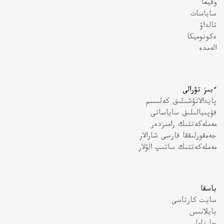
وقيعا
ساياسات
تالداۋ
ەكونوميكا
الەمدە
ءبىز تۋرالى
پايدالانۋشىلىق كەلىسىم
قۇپىيالىلىق ساياساتى
مەملەكەتتىك رامىزدەر
جەمقورلىققا قارسى شارالار
مەملەكەتتىك ساتىپ الۋلار
باسقا
سايت كارتاسى
بايلانىس