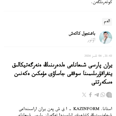
كوتەرىلگەن.
الەم
باقىتجول كاكەش
اۆتور
21:43, 06 تامىز 2026
يران پارسى شىعاناعى ەلدەرىنىڭ ەنەرگەتيكالىق
ينفراقۇرىلىمىنا سوققى جاساۋى مۇمكىن ەكەنىن
ەسكەرتتى
استانا. KAZINFORM - ا ق ش پەن يران اراسىنداعى
شيەلەنىستىڭ كۇشەيۋى اياسىندا تەگەران پارسى شىعاناعى