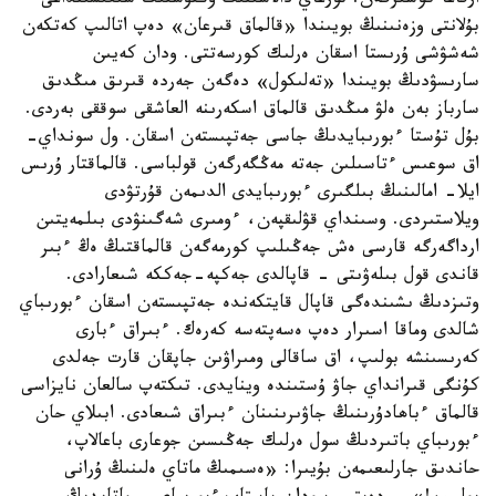
ارقاعا كوشىرگەن. تورعاي دالاسىنىڭ وڭتۇستىك شىعىسىنداعى
بۇلانتى وزەنىنىڭ بويىندا «قالماق قىرعان» دەپ اتالىپ كەتكەن
شەشۋشى ۇرىستا اسقان ەرلىك كورسەتتى. ودان كەيىن
سارىسۋدىڭ بويىندا «تەلىكول» دەگەن جەردە قىرىق مىڭدىق
سارباز بەن ەلۋ مىڭدىق قالماق اسكەرىنە العاشقى سوققى بەردى.
بۇل تۇستا ءبورىبايدىڭ جاسى جەتپىستەن اسقان. ول سونداي-
اق سوعىس ءتاسىلىن جەتە مەڭگەرگەن قولباسى. قالماقتار ۇرىس
ايلا- امالىنىڭ بىلگىرى ءبورىبايدى الدىمەن قۇرتۋدى
ويلاستىردى. وسىنداي قۋلىقپەن، ءومىرى شەگىنۋدى بىلمەيتىن
ارداگەرگە قارسى ەش جەڭىلىپ كورمەگەن قالماقتىڭ ەڭ ءبىر
قاندى قول بىلەۋىتى - قاپالدى جەكپە-جەككە شىعارادى.
وتىزدىڭ ىشىندەگى قاپال قايتكەندە جەتپىستەن اسقان ءبورىباي
شالدى وماقا اسىرار دەپ ەسەپتەسە كەرەك. ءبىراق ءبارى
كەرىسىنشە بولىپ، اق ساقالى ومىراۋىن جاپقان قارت جەلدى
كۇنگى قىرانداي جاۋ ۇستىندە وينايدى. تىكتەپ سالعان نايزاسى
قالماق ءباھادۇرىنىڭ جاۋىرىنىنان ءبىراق شىعادى. ابىلاي حان
ءبورىباي باتىردىڭ سول ەرلىك جەڭىسىن جوعارى باعالاپ،
حاندىق جارلىعىمەن بۇيىرا: «ەسىمىڭ ماتاي ەلىنىڭ ۇرانى