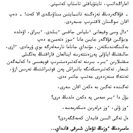
اعاراڭداتىپ، تايتۇياقتى تاستاپ كەتىپتى.
- قۇلاگەردىڭ تەزەگىنە تاتىمايتىن مىناۋىڭدى الا كەت! - دەپ
اقان سوڭىنان لاقتىرىپ جىبەردى.
ءدال وسى وقيعانى ءىلياس جاقسى ءبىلدى. ءبىراق، اۋەلدە
«بۇگىن قۇلاگەر جايىن عانا ءسوز ەتەمىن» دەپ
بەكىنگەندىكتەن، مۇنداي جاناما نارسەلەرگە بوي ۇرمادى. ءارى،
حالىقتىڭ اياۋلى پەرزەنتتەرىنە اينالعان قازاقتىڭ بەلگىلى
مىقتىلارىن ءبىر- بىرىنە تەكەتىرەستىرىپ قويعىسى دا كەلمەگەن
شىعار. تەكەتىرەسكەنگە باتىراش پەن قوتىراشتىڭ تەرىس ازۋ،
تەنتەك مىنەزدەرى جەتىپ جاتىر ەدى.
تەگىندە تەگىن بە ەكەن اقان سەرى،
بۇل دا ءبىر ەمەس پە ەكەن ەلدىڭ ەرى؟
ءوز ۇلى، ءوز ەرلەرىن ەسكەرمەسە،
ەل تەگى السىن قايدان كەمەڭگەردى؟
مامىردىڭ ءوزىڭ تۋعان شىرقى قانداي…