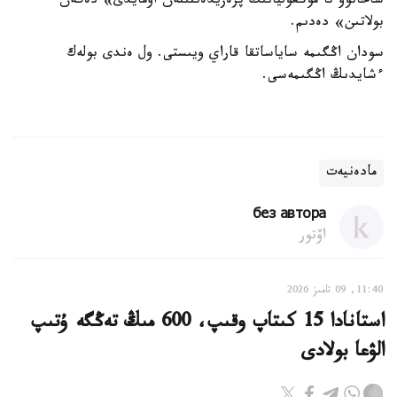
شاحانوۆ تا موڭعوليانىڭ پرەزيدەنتىنەن اۋمايدى» دەگەن
بولاتىن» دەدىم.
سودان اڭگىمە ساياساتقا قاراي ويىستى. ول ەندى بولەك
ءشايدىڭ اڭگىمەسى.
مادەنيەت
без автора
اۆتور
11:40, 09 تامىز 2026
استانادا 15 كىتاپ وقىپ، 600 مىڭ تەڭگە ۇتىپ
الۋعا بولادى