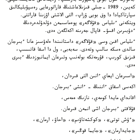
جانۋارعا سول جولى پاسپورت بەرىلىپ، زەينەتاقى تاعايىندالىپتى.
كەيىن، 1989 -جىلى قىزىلاعاشتىڭ قاراتورعايى رەسپۋبليكالىق
سپارتاكيادا دا وق بويى ۇزاپ، التى الاشتى اۋزىنا قاراتتى.
ويتكەنى ءىلياس «قۇلاگەر» پوەماسىمەن دۇلدۇلدەردىڭ
ءدۇبىرىن اقسۋ- قاپال جەرىنە اكەلگەن ەدى.
ءىلياس اقىن وسى «قۇلاگەر» داستانىندا ەلەۋسىز عانا ءبىرجان
سالدى ەسكە سالىپ وتەدى. سەبەبى، ول دا اسقا قاتىسىپ،
قىزىق كورىپ، قۇرمەتكە بولەنىپ وتىرعان ايمانبوزدىڭ ءبىرى
ەدى.
«اسىرعان ايعاي ءانىن التى قىردان،
اكەسى اسقاق ءاننىڭ - ءانشى ءبىرجان.
اقانداي مايدا كومەي، نازىك ەمەس،
قۇلاقتى ءبىرجان اشى انمەن قىرعان.
«ءۇش توتى»، «كوكشەتاۋىم»، «احاۋ، ارمان»،
«جايدارمان»، «جايما قوڭىر»،