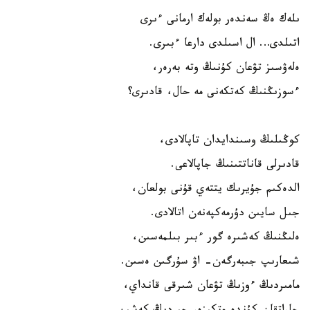
ىلەك ەڭ سەندەر بولەك ارمانى ءىرى
اتىلدى… ال اسىلدى دارعا ءبىرى.
ەلەۋسىز تۋعان كۇنىڭ وتە بەرەر،
ءسوزىڭنىڭ كەتكەنى مە حال، قادىرى؟
كوڭىلىڭ وسىندايدان تاپالادى،
قادىرلى قاناتتىنىڭ جاپالاعى.
الدەكىم جۇيرىك يتتەي قۇنى بولعان،
جىل سايىن دۇرمەكپەنەن اتالادى.
ەلىڭنىڭ كەشىرە گور ءبىر بىلمەسىن،
شىعارىپ جىبەرگەن- اۋ سۇرگىن ەسىن.
مامىردىڭ ءوزىڭ تۋعان شىرقى قانداي،