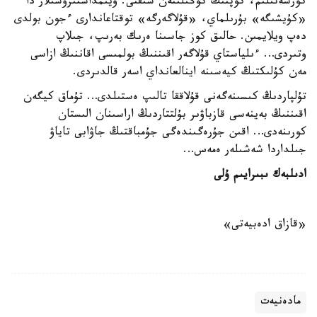
كورسەتىلىم، كوپتىڭ كوڭىلىنەن شىقتى. ۇيىمداستىرۋشىلار دا
«كۇيشىگە» بۇرىلماي، «قۇلاگەرگە» توقتاعاندارى ءجون بولدى
دەپ ويلايمىن. حالىق كوز جاسىنا ەرىك بەرىپ، جىلاپ
وتىردى… ءىلياستاي قۇلاگەر اقىننىڭ بولمىسى اقاننىڭ ازاسى
مەن كۇلىكتىڭ كيەسىنە اينالعانداي اسەر قالدىردى.
تۇلپاردىڭ كىسىنەگەنى قۇلاققا تالىپ ەستىلدى… تۇماق كيگەن
اقىننىڭ بەينەسى قازباۋىر بۇلتتاردىڭ اراسىنان الىستان
كورىنەدى… اقىن جۇرەگىندەگى جۇمباقتىڭ جاۋابى تاياۋ
جىلداردا شەشىلەر ەمەس…
ادىلبەك ىبىرايىم ۇلى
«قازاق ادەبيەتى»
مادەنيەت