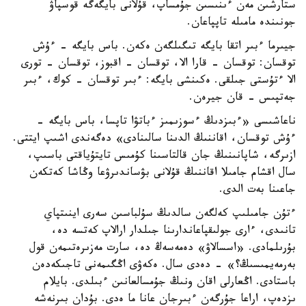
ستارشىن مەن ءىنىسىن جۇمساپ، قۇلانى بايگەگە قوسپاۋ
جونىندە مامىلە تاپپاعان.
جيىرما ءبىر اتقا بايگە تىگىلگەن ەكەن. باس بايگە - ءۇش
توقسان: توقسان - قارا الا، توقسان - اقبوز، توقسان - تورى
الا ءتۇستى جىلقى. ەكىنشى بايگە: ءبىر توقسان - كوك، ءبىر
جەتپىس - قان جيرەن.
ناعاشىسى «ءبىزدىڭ ءسوزىمىز ءباتۋا تاپسا، باس بايگە -
ءۇش توقسان، اقاننىڭ الدىنا سالىنادى» دەگەندى اشىپ ايتتى.
ازىرگە، شاپانىنىڭ جان قالتاسىنا كۇمىس تايتۇياقتى باسىپ،
سال اقشام جامىلا اقاننىڭ قۇلانى بۋساندىرۋعا وڭاشا كەتكەن
جاعىنا بەت الدى.
ءتۇن جامىلىپ كەلگەن سالدىڭ سۇلباسىن سەرى اينىتپاي
تانىدى، ءارى جولىقپاعاندارىنا جىلدار ارالاپ كەتسە دە،
بۇرىلمادى. «اسسالاۋ» دەمەسەڭ دە، سارت مەزىرەتىمەن قول
بەرمەيمىسىڭ؟» - دەدى سال. ەكەۋى اڭگىمەنى تاجىكەدەن
باستادى. اڭعارلى اقان ونىڭ جۇمسالعانىن ءبىلدى. بايلام
ىزدەپ، اراعا جۇرگەن ءبىرجان عانا ما ەدى. بۇدان بىرنەشە