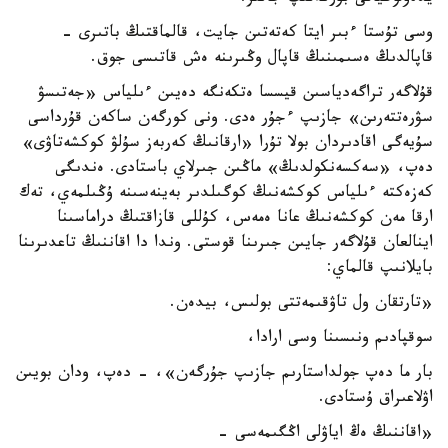
وسى تۇستا ءبىر ايتا كەتەتىن جايت، قالماقتىڭ باتىرى -
قاپالدىڭ ەسىمىنىڭ قاپال وڭىرىنە ەش قاتىسى جوق.
قۇلاگەر تراگەدياسىن قيسسا ەتكەنگە دەيىن ءىلياس «جەتىسۋ
سۋرەتتەرىن» جازىپ ءجۇر ەدى. ونى كورگەن ساكەن قۇرداسى
سۇيەگى اقادىردان بولا تۇرا «ارقانىڭ كەربەز سۇلۋ كوكشەتاۋى»
دەپ، «سەكسەنكولدىڭ» ماڭىن جىرلاي باستادى. ەندىگى
كەزەكتە ءىلياس كوكشەنىڭ كوگىلدىر بەينەسىنە ۇڭىلمەي، تەك
ارقا مەن كوكشەنىڭ عانا ەمەس، كۇللى قازاقتىڭ دراماسىنا
اينالعان قۇلاگەر جايىن جىرىنا قوستى. وندا دا اقاننىڭ تاعدىرىنا
بايلانىپ قالماي:
«تارتقان ول تاۋقىمەتتى بولىس، بيدەن.
سوقپادىم ونىسىنا وسى ارادا،
بار ما دەپ جولداستارىم جازىپ جۇرگەن»، - دەپ، ودان بويىن
اۋلاعىراق ۇستادى.
«اقاننىڭ ەڭ اياۋلى اڭگىمەسى -