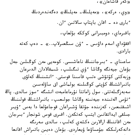
«كەر قاشاعان»،
«وي، ەركە»، «مەيلىڭ- مەيلىڭ» دەگەندەردىڭ
ءبارى دە - اقان باپتاپ سالاتىن ءان.
باقىرماي، دومبىرانى كوككە بۇلعاپ،
اققۋداي اسەم داۋىس - ءۇن سىڭعىرلاپ…» - دەپ كەتە
بارادى.
ساعىناي - ءبىرجاننىڭ ناعاشىسى. كومەيى مەن كوڭىلىن جەل
بۋعان جيەنگە وڭاشا ءۇي تىگىلىپ، شىمقالادان الدىرعان
وزبەكتى كۇتۋشى ەتىپ قاسىنا قوستى. ءانشىنىڭ كەلۋى
باتىراشتىڭ كۇپتى كوڭىلىنە بولماشى اق ساۋلەسىن
سەبەزگىلەتتى. سول زاماتتا نۇرماعامبەت انشىگە ءسوز سالدى. پاڭ
ءتۇس الەتىندە جيەنىنە وڭاشا جولىعىپ، باتىراشتىڭ قولىنىڭ
اشىقتىعىن، كەزىندە جۇتقا ۇشىراعان قوجاعۇلعا دا بەس ءۇيىر
جىلقى ايداتقانىن ايتىپ كەتكەن. اقىرى قوس شونجار ءبىرجان
مەن اقاننىڭ ارالارىن ەكشەي كەلىپ، سالدى سەرىگە
دانەكەرلىككە جۇمساۋعا ۇيعاردى. بۇعان دەيىن باتىراش اقانعا