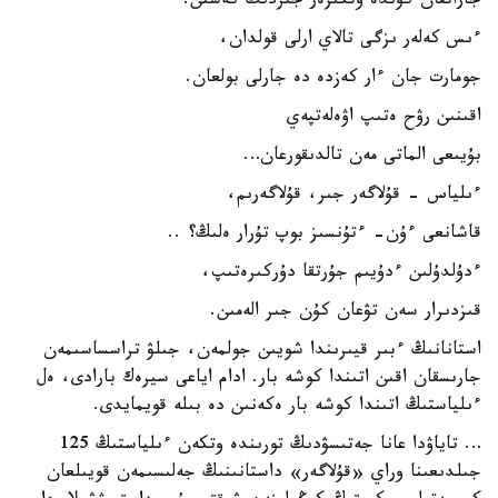
جاراتقان كۇندە وتكىزەر جىردىڭ كەشىن.
ءىس كەلەر ىزگى تالاي ارلى قولدان،
جومارت جان ءار كەزدە دە جارلى بولعان.
اقىنىن رۋح ەتىپ اۋەلەتپەي
بۇيىعى الماتى مەن تالدىقورعان…
ءىلياس - قۇلاگەر جىر، قۇلاگەرىم،
قاشانعى ءۇن- ءتۇنسىز بوپ تۇرار ەلىڭ؟ ..
ءدۇلدۇلىن ءدۇيىم جۇرتقا دۇركىرەتىپ،
قىزدىرار سەن تۋعان كۇن جىر الەمىن.
استانانىڭ ءبىر قيىرىندا شويىن جولمەن، جىلۋ تراسساسىمەن
جارىسقان اقىن اتىندا كوشە بار. ادام اياعى سيرەك بارادى، ەل
ءىلياستىڭ اتىندا كوشە بار ەكەنىن دە بىلە قويمايدى.
… تاياۋدا عانا جەتىسۋدىڭ تورىندە وتكەن ءىلياستىڭ 125
جىلدىعىنا وراي «قۇلاگەر» داستانىنىڭ جەلىسىمەن قويىلعان