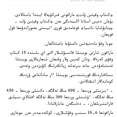
Фото: Астана әкімдігі
«كىتاپ وقيتىن ۇلت» مارافونى قىركۇيەك ايىندا باستالادى.
بۇعان دەيىن استانا اكىمدىگى مەن «كىتاپ وقيتىن ۇلت -
چيتايۋشايا ناتسيا» قوعامدىق قورى ءتيىستى مەموراندۋمعا قول
قويعان.
جوبا وقۋ مادەنيەتىن دامىتۋعا باعىتتالعان.
مارافون شارتى بويىنشا قاتىسۋشىلار التى اي ىشىندە 15 كىتاپ
وقۋى كەرەك. ودان كەيىن ولار وقىعان شىعارمالارى بويىنشا
تەستىلەۋدەن جانە بىرنەشە زياتكەرلىك كۋيزدەن وتەدى.
سىناقتاردىڭ قورىتىندىسى بويىنشا ءار ساناتتاعى ۇزدىك
كوماندالار انىقتالادى.
- ءبىرىنشى ورىنعا - 600 مىڭ تەڭگە، ەكىنشى ورىنعا - 450
مىڭ تەڭگە، ءۇشىنشى ورىنعا 300 مىڭ تەڭگە اقشالاي سىيلىق
قاراستىرىلعان، - دەلىنگەن حابارلامادا.
مارافونعا 6-10 سىنىپ وقۋشىلارى، كوللەدجدەر مەن جوعارى