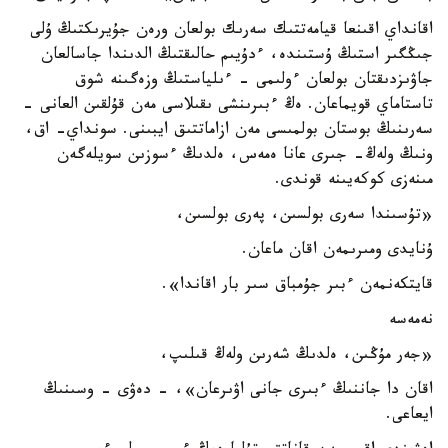
اقانداي اقىنعا قيامەتتىك سەرىك بولعان ورەن جۇيرىكتىڭ ۇلى
جىڭگىر استىڭ ۇستىندە، ءدۇيىم حالىقتىڭ الدىندا جاسالعان
جاۋىزدىقتان بولعان ءولىمى - ءىلياستىڭ وزەگىنە شوق
تاستاماي قويماعان. ەڭ ءبىرىنشى ىقىلاسى مەن قۇلقىن العانى -
سەرىنىڭ بوستان بولمىسى مەن ازاماتتىق ايبىنى. سونداي- اق،
ونىڭ ولەڭ- جىرى عانا ەمەس، ەلدىڭ ءسوزىن سويلەگەن
مىنەزى كوكەيىنە قوندى.
«تۇسىندا سەرى بولسىن، پەرى بولسىن،
ۇنايدى ومىرىمەن اقان ماعان.
قايتكەنمەن ءبىر جۇمباق سىر بار اقاندا».
نەمەسە
«جەر مۇڭىن، ەلدىڭ شەرىن ولەڭ قىلىپ،
اقان دا جاننىڭ ءبىرى جانى اۋىرعان»، - دەۋى - وسىنىڭ
ايعاعى.