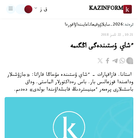
KAZINFORM
ق ز
ترەند:
2026-سايلاۋ
وقيعا
تاعايىنداۋ
اقوردا
10:21, 22 تامىز 2018
ءشاي ۇستىندەگى اڭگىمە
استانا. قازاقپارات - ءشاي ۇستىندە مۇحاڭا قاراتا: «جازۋشىلار
وداعىندا قوزعالىس بار. باس رەداكتورلار الماستى. وداق
باسشىلارى پرەمەر ءمينيستردىڭ قابىلداۋىندا بولدى» دەدىم.