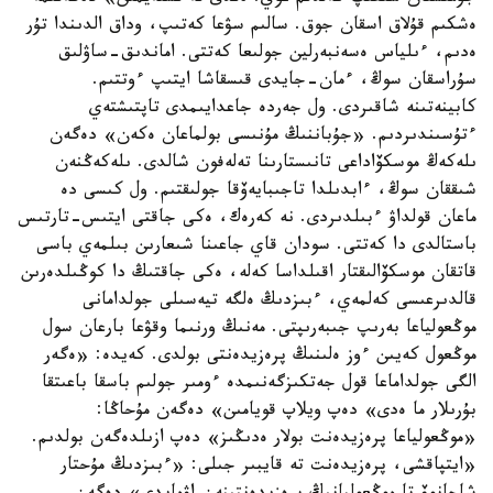
ەشكىم قۇلاق اسقان جوق. سالىم سۋعا كەتىپ، وداق الدىندا تۇر
ەدىم، ءىلياس ەسەنبەرلين جولىعا كەتتى. اماندىق-ساۋلىق
سۇراسقان سوڭ، ءمان-جايدى قىسقاشا ايتىپ ءوتتىم.
كابينەتىنە شاقىردى. ول جەردە جاعدايىمدى تاپتىشتەي
ءتۇسىندىردىم. «جۇباننىڭ مۇنىسى بولماعان ەكەن» دەگەن
ىلەكەڭ موسكۆاداعى تانىستارىنا تەلەفون شالدى. ىلەكەڭنەن
شىققان سوڭ، ءابدىلدا تاجىبايەۆقا جولىقتىم. ول كىسى دە
ماعان قولداۋ ءبىلدىردى. نە كەرەك، ەكى جاقتى ايتىس-تارتىس
باستالدى دا كەتتى. سودان قاي جاعىنا شىعارىن بىلمەي باسى
قاتقان موسكۆالىقتار اقىلداسا كەلە، ەكى جاقتىڭ دا كوڭىلدەرىن
قالدىرعىسى كەلمەي، ءبىزدىڭ ەلگە تيەسىلى جولدامانى
موڭعولياعا بەرىپ جىبەرىپتى. مەنىڭ ورنىما وقۋعا بارعان سول
موڭعول كەيىن ءوز ەلىنىڭ پرەزيدەنتى بولدى. كەيدە: «ەگەر
الگى جولداماعا قول جەتكىزگەنىمدە ءومىر جولىم باسقا باعىتقا
بۇرىلار ما ەدى» دەپ ويلاپ قويامىن» دەگەن مۇحاڭا:
«موڭعولياعا پرەزيدەنت بولار ەدىڭىز» دەپ ازىلدەگەن بولدىم.
«ايتپاقشى، پرەزيدەنت تە قايبىر جىلى: «ءبىزدىڭ مۇحتار