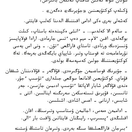
سونان سوڭ كەگىن ساقتاپ كەتكەن باتىراش،
ۇكىلەپ كوكتۇيعىنىن «جۇيرىك» دەگەن» .
كەشەلى بەرى ەكى ادامى اقىننىڭ الدىنا كەلىپ قايتتى.
- سالەم الا كەلدىم… - ءانشى ەكپىندەتە باستاپ، كىلت
بوگەلدى. اقىن ءلام- ميم دەپ ءتىس جارمادى. ارادا قولاپايسىز
ۇنسىزدىك ورنادى. تاستاي قاراڭعى ءتۇن. - ونى اس يەسى
نۇرماعامبەت تە قوستاپ وتىر. شاپپاي بايگەڭدى بەرمەك. تەك
كوكتۇيعىننىڭ جولىن كەسپەسەڭ بولدى.
- جۇيرىك قوساعىمەن جۇگىرەدى. قۇلاگەر - قۇلادىننان شىققان
قۇماي. كوكتۇيعىن الامانعا سوڭعى جىلدارى ءتۇسىپ ءجۇر.
ەندى قۇلاگەر شابار الاپاتقا ءتۇسىپ ادىمىن جازسىن، جەر
تانىسىن، قۇيرىق تىستەسكەن سەرىگىنە اينالسىن. اتتى -
شابىس، ارنانى - اعىس اشادى. اشىلسىن.
- اداممەن ەمەس، اجالمەن ۇستاسىپ وتىرسىڭ، اقان.
اقىلىڭدى ءپىسىرىپ، رايىڭنان قايتاتىن ۋاقىت بار ءالى.
ءبىرجان قاراڭعىلىققا سىڭە بەردى. وتىرعان تاستىڭ ۇستىنە