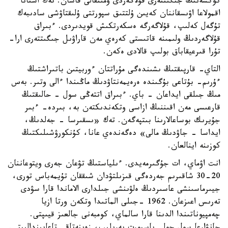
كوكشەنىڭ جىگىتتەرى قۇلاگەردى ۇمىتقالى قاشان. تەك استانا
اقمولاعا اۋىسقاننان كەيىن ۇلتتىق سپورتتى ۇلىقتاۋشى سادىبەك
تۇگەل كەلىپ، قۇلاگەرگە ەسكەرتكىش قويدىردى. ءبىراق
قۇلاگەردىڭ ولىمىنە قاتىستى كەرەي مەن قاراۋىل جىگىتتەرى ارا-
تۇرا قىرعيقاباق بولىپ قالادى ەكەن.
التاي- قارپىقتىڭ ىشىندەگى مۇراتتان ءوربيتىن باتىراشتىڭ
ءۇرىم- بۇتاعى بۇگىندە ەرەيمەنتاۋدىڭ ماڭىندا ءالى وتىر. بەس
مىڭ جىلقى ايداعان - باي. ءبىراق اتتەڭى سول - حالىقتىڭ
قارعىسى مەن اقىننىڭ ازاسى وتكەندىكتەن بە، بىردە- ءبىر
جۇيرىك بوساعالارىنا بىتپەگەن. تەك «ىسقىرسا - جەلدىڭ،
ايداسا - جاۋدىڭ مالى» دەگەندەي عانا، كۇنكورۋشىلىكتىڭ
كوزىنە اينالعان.
انت اۋماي، ات جۇگىرمەيدى. ءىلياستىڭ تۋعان جەرى ويتوعاننان
20-30 شاقىرىم جەردەگى قىزىلتۋدان شىققان تۇيمەباس تورى،
جيىرماسىنشى عاسىردىڭ ەلۋىنشى جىلدارى الاماندا قارا سۋدى
تەرىس اعىزعان. 1962 -جىلى الماتىدا وتكەن ورتا ازيا
چەمپيوناتىندا الدىنا قارا سالماي، كومبەنى جالعىز قيىپتى.