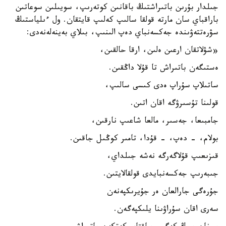
جىلدار بۇرىن باتىراشتىڭ باقانىن كوتەرىپ، سويىلىن سوعاتىن
باراقباي سان مارتە قولقا سالىپ كەلىپ قايتقان. ول ءىلياستىڭ
سۋرەتتەۋىندە جەكسەنباي دەپ الىنىپ، بىلاي بەينەلەنەدى:
«شۋلاتقان ارعىن ەلىن، ارقا حالقىن،
ەستىگەن باتىراش تا قۇلا داڭقىن.
ساتىلاپ سۇراپ ەدى كىسى سالىپ،
قولىنا تۇسىرۋگە اقان اتىن.
جامبىعا، جەسىر، مالعا شاعىپ نارقىن،
بولام، - دەپ، - قۇدا، تامىر كوڭىل جاقىن.
قىزىعىپ قۇلاگەرگە نەشە جىلداي،
جىبەرىپ جەكسەنبايدى قولقالايتىن.
جۇرەگى جارالعان ەر جۇيرىكپەنەن
سەرى اقان سۇراۋىنا يلىكپەگەن.