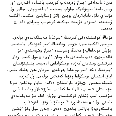
مەن: ماسەلەنى ءبىراز زەردەلەپ كوردىم. باقسام، اقبەرەن ءوز
ويىن باسقا بىرەۋلەرگە جاۋاپ رەتىندە ءبىلدىرىپتى. جالپى ول
مۇنداي داۋ-دامايلاردان بويىن اۋلاق ۇستايتىن جىگىت. اڭگىمە
ۇستىندە ءسىزدى قۇرمەت بيىگىنە كوتەرىپ وتىرادى ەكەن»
دەدىم.
مۇحاڭ كوڭىلىندەگى كىربىڭ ءبىرشاما سەيىلگەندەي بولدى.
سوسىن اڭگىمەسىن: «وسى وداقتىڭ ءبىر كەزدەگى باسشىسى
جۇبان مولداعاليەۆ مەنىڭ ومىرىمدە ءبىراز وشپەستەي ءىز
قالدىردى» دەپ باستادى دا، ودان ءارى: «سول كىسى وداق
تىزگىنىن ۇستاعان كەزدە موسكۆاداعى ادەبيەت ينستيتۋتىنان
ءبىزدىڭ ەلگە ءبىر جولداما بەرىلدى. سوعان مەن يەلىك ەتىپ،
اياق استىنان موسكۆاعا وقۋعا كەتەتىن بولدىم. ول كەزدە
شىمكەنتتەمىن. «وقۋعا باراسىڭ» دەگەن حابار جەتكەن سوڭ
جۇمىستان شىعىپ، الماتىعا كەلدىم. جازۋشىلار وداعىنا باس
سۇقتىم. الىپ ۇشقان كوڭىلىمدى جۇبان اعام سۋ سەپكەندەي
باستى. ول: «سەنىڭ ورنىڭا موسكۆاعا وقۋعا اقۇشتاپ
باقتىگەرەيەۆا باراتىن بولدى» دەدى. «مەن سول وقۋ ءۇشىن
جۇمىستان شىعىپ كەلدىم عوي. ەندى نە ىستەيمىن» دەگەنىمە