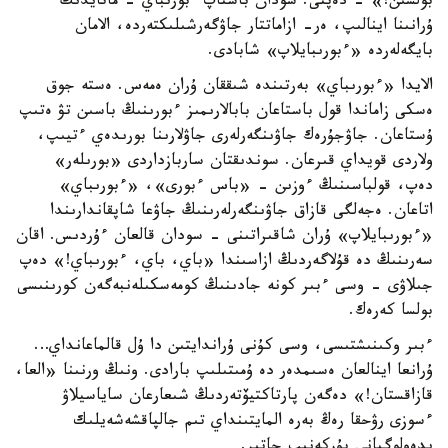
بولسىن!» - دەپتى. سودان باستاپ ءبورىباي - ماتايدىڭ
ۇرانىنا اينالىپ، ەر- ازاماتتار جاۋگەرشىلىكتەردە، الامان
بايگەلەردە «ءبورىبايلاپ» شابادى.
الايدا «ءبورىباي» بەرتىندە شىققان ۇران ەمەس. ەستە جوق
ەسكى زاماندا قول باستاعان بابالارىمىز ءبورىنىڭ باسىن تۋ ەتىپ
ۇستاعان. جاۋجۇرەك جاۋىنگەرلەرى جاۋلارىنا بورىدەي ءتيىپ،
ولاردى قويداي قىرعان. سوندىقتان ساربازداردى «بورىلەر»
دەپ، قولباسىنىڭ ءوزىن - «باس ءبورى»، «ءبورىباي»
اتاعان. ەجەلگى قازاق جاۋىنگەرلەرىنىڭ جاۋعا شاپقاندارىندا
«ءبورىبايلاپ» ۇران شاقىراتىنى - سودان قالعان ءۇردىس. اقان
سەرىنىڭ دە قۇلاگەردىڭ ازاسىندا «باي، باي، ءبورىباي!» دەپ
جىلاۋى - وسى ءبىر كونە جادىنىڭ كومەسكىلەنبەگەن كورىنىسى
بولسا كەرەك.
ءبىر وكىنىشتىسى، وسى كۇنى ۇراندايتىن دا ۇل قالماعانداي…
ۇرانعا اينالعان ەسىمدەر دە ۇمىتىلىپ بارادى. ونىڭ ورنىنا «العا،
قازاقستان!» دەگەن پارتاكتيۆتەردىڭ شىعارعان ساياسيلاۋ
ءسوزى رۋحقا رەڭ بەرە المايتىنداي تىم جالپاقشەشەيلىك
يدەولوگيانى بۇركەنىپ جاتىر.