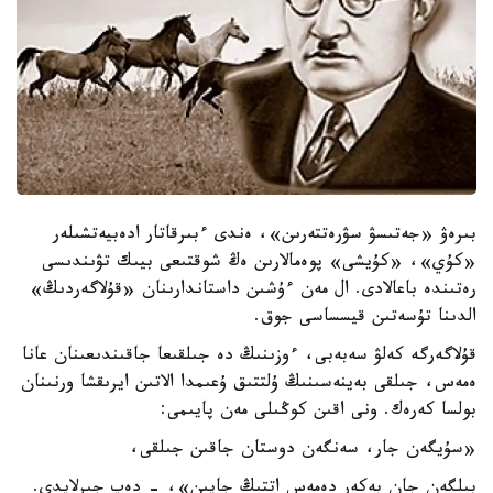
بىرەۋ «جەتىسۋ سۋرەتتەرىن»، ەندى ءبىرقاتار ادەبيەتشىلەر
«كۇي»، «كۇيشى» پوەمالارىن ەڭ شوقتىعى بيىك تۋىندىسى
رەتىندە باعالادى. ال مەن ءۇشىن داستاندارىنان «قۇلاگەردىڭ»
الدىنا تۇسەتىن قيسساسى جوق.
قۇلاگەرگە كەلۋ سەبەبى، ءوزىنىڭ دە جىلقىعا جاقىندىعىنان عانا
ەمەس، جىلقى بەينەسىنىڭ ۇلتتىق ۇعىمدا الاتىن ايرىقشا ورنىنان
بولسا كەرەك. ونى اقىن كوڭىلى مەن پايىمى:
«سۇيگەن جار، سەنگەن دوستان جاقىن جىلقى،
بىلگەن جان بەكەر دەمەس اتتىڭ جايىن»، - دەپ جىرلايدى.