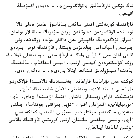
تەك بۇگىن تارقاسالىق «قۇلاگەرمەن»، - دەيدى اقسۋدىڭ
اقيىعى.
قازاقتىڭ كورنەكتى اقىنى ساكەن يماناسوۆ اعامىز «ۇلى دالا
توسىندە قۇلاگەردەن دە وتكەن ورەن جۇيرىك جىلقىلار بولعان.
ءبىراق قۇلاگەردىڭ داقپىرتى مەن داڭقى مۇلدە وزگەشە. ونى
جىرىمەن اسپانداعى جۇلدىزدى ۇيىتقان قازاقتىڭ قوس بىردەي
اقىنى اقان مەن ءىلياس ولەڭىنە ارقاۋ ەتتى. سوندىقتان قۇلانىڭ
وزگە كۇلىكتەردەن كيەسى ارتىپ، ايبىنى اسقاقتاپ، حالىقتىڭ
جادىندا سيمۆولدىق نىشانعا اينالا بەردى»، - دەگەن ەدى.
كوكشە مەن بۋرابايعا قاراعاندا جەتىسۋدىڭ دالاسىندا قۇلاگەردى
ەل ءجيى ەسىنە الادى. ويتەتىنى، الامان شابىستىڭ ءبارى
تۇستىككە قاراي ويىسقالى قاشان. اتتىڭ ازاسىندا «باي- باي،
ءبورىبايلاپ» اڭىراعان اقىن، ءتۇبى پىراقتى جوقتاسا، جىلقى
مىنەزدى جىگىتتەر جوقتار دەپ ەمەۋرىن تانىتىپ كەتكەندەي.
ءارى، ونىسى جىلقىنى جانىنان ارتىق كورەتىن قازاقتىڭ بالاسى
ءۇشىن اماناتقا اينالعان.