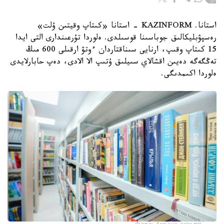
استانا. KAZINFORM - استانا «كىتاپ وقيتىن ۇلت»
رەسپۋبليكالىق جوباسىنا قوسىلدى. ەلوردا تۇرعىندارى التى ايدا
15 كىتاپ وقىپ، ارنايى سىناقتاردان ءوتۋ ارقىلى 600 مىڭ
تەڭگەگە دەيىن اقشالاي سىيلىق ۇتىپ الا الادى، دەپ حابارلايدى
ەلوردا اكىمدىگى.