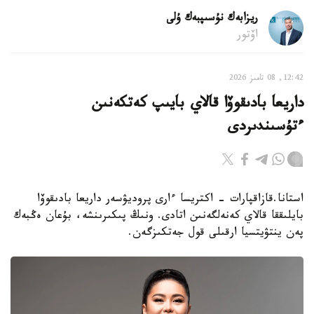
ريزابەك نۇسىپبەك ۇلى
اۆتور
12:42, 08 تامىز 2026
داريعا بادىقوۆا قالاي بايىپ كەتكەنىن
ءتۇسىندىردى
استانا.قازاقپارات - اكتريسا ءارى پروديۋسەر داريعا بادىقوۆا
بايلىققا قالاي كەنەلگەنىن اتادى. ونىڭ پىكىرىنشە، بۇعان ەڭبەك
پەن ينتۋيتسيا ارقىلى قول جەتكىزگەن.