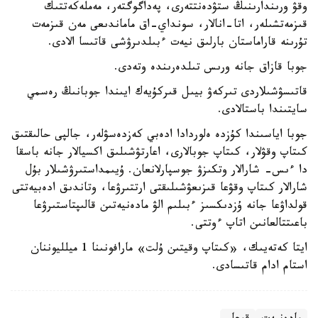
وقۋ ورىندارىنىڭ ستۋدەنتتەرى، پەداگوگتەر، مەملەكەتتىك
قىزمەتشىلەر، اتا-انالار، سونداي-اق ماماندىعى مەن قىزمەت
تۇرىنە قاراماستان بارلىق نيەت ءبىلدىرۋشى قاتىسا الادى.
جوبا قازاق جانە ورىس تىلدەرىندە وتەدى.
قاتىسۋشىلاردى تىركەۋ بيىل قىركۇيەك ايىندا جوبانىڭ رەسمي
سايتىندا باستالادى.
جوبا اياسىندا كۇزدە ەلوردادا ادەبي كەزدەسۋلەر، جالپى حالىقتىق
كىتاپ وقۋلار، كىتاپ جوبالارى، اعارتۋشىلىق اكسيالار جانە باسقا
دا ءىس- شارالار وتكىزۋ جوسپارلانعان. ۇيىمداستىرۋشىلار بۇل
شارالار كىتاپ وقۋعا قىزىعۋشىلىقتى ارتتىرۋعا، وتاندىق ادەبيەتتى
قولداۋعا جانە ۇزدىكسىز ءبىلىم الۋ مادەنيەتىن قالىپتاستىرۋعا
باعىتتالعانىن اتاپ ءوتتى.
ايتا كەتەيىك، «كىتاپ وقيتىن ۇلت» مارافونىنا 1 ميلليوننان
استام ادام قاتىسادى.