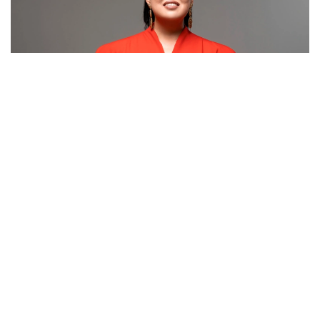
Фото: Kinopark
ول لەزدە بايىپ كەتتى دەگەن پىكىرلەردى جوققا شىعارىپ وتىر.
«بادىقوۆا تەز بايىپ كەتتى دەگەن سوزدەردى ەستىپ قالامىن.
ەشقانداي دا تەز بايىعان جوقپىن. وسى ونەردە 28 جىل ەڭبەك
ەتتىم. جاسىرمايمىن، ينتۋيتسيام الىستان سەزەدى. قانشاما
ۇيقىسىز تۇندەر بولدى. قورعانسىز كۇندەرىم بولدى. بارلىق
شەشىمدى ءوزىم شىعارىپ، «دۇرىس پا، بۇرىس پا» دەپ
قورىققان كەزدەرىم بولدى»، - دەيدى داريعا بادىقوۆا.
ونىڭ ۇستانىمىنشا، ەڭ باستىسى، ادالدىق. ەشكىمدى
قۇنسىزداندىرماي، ءمان-جايدى ءبىلىپ وتىرعان. سوندىقتان