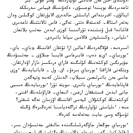
ادۋىندى اقىن مەن قاناتتى تۇلپاردىڭ ءومىر جولى ءبىر
تاعدىردىڭ بويىندا توعىسۋى، ەكەۋىنىڭ قيماس سەرىككە
اينالۋى، اقىرىنداعى ايانىشتى حالدەرى الابۇرتقان كوڭىلىن ودان
بەتەر استاڭ- كەستەڭ ەتتى. تەگى، قاس تالانتتىڭ تاعدىرى
قاشاندا قىل ۇستىندە تۇراتىنىنا كوزى ابدەن جەتىپ يلانعان
ءىلياس، وكىنىشپەن قالامىن سياعا باتىردى.
اسىرەسە، قۇلاگەردىڭ اجالىن ازا تۇتقان اقاننىڭ «باي- باي،
ءبورىباي- اي» دەپ، قابىرعاسى قايىسا جىلاۋى - جەتىسۋدىڭ
جۇيرىگىن كوكشەنىڭ كۇلىگىنە قاراي ەرىكسىز نازار اۋدارتقان.
ويتكەنى قازاقتا ءبورىباي بىرەۋ- اق. ول - قابانبايدىڭ ءوزى
جاسى مەن باتىرلىعىن سىيلاپ، الدىنان كەسە وتپەگەن
قاپتاعايدىڭ ءبورىباي باتىرى. سويتە تۇرا ءبورىبايدىڭ ەسىمى
جانى ابدەن قىستىققان ارعىن، اتىعاي- قاراۋىلدىڭ اقىنى،
كوكشەنىڭ كوكشۋلان كيەسى اقاننىڭ اۋزىنان نەگە شىقتى؟
مىنە، ءىلياستى تۇلپاردىڭ تراگەدياسىنا تەرەڭىرەك ۇڭىلە
تۇسۋگە وسى جايت جەتەلەسە كەرەك.
ءبورىباي جوڭعار جاۋگەرشىلىگىندە حالىقتى جەتىسۋدان سىر،