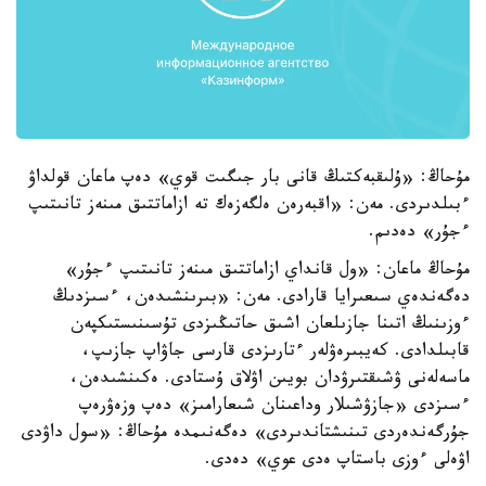
مۇحاڭ: «ۇلىقبەكتىڭ قانى بار جىگىت قوي» دەپ ماعان قولداۋ
ءبىلدىردى. مەن: «اقبەرەن ەلگەزەك تە ازاماتتىق مىنەز تانىتىپ
ءجۇر» دەدىم.
مۇحاڭ ماعان: «ول قانداي ازاماتتىق مىنەز تانىتىپ ءجۇر»
دەگەندەي سىعىرايا قارادى. مەن: «بىرىنشىدەن، ءسىزدىڭ
ءوزىنىڭ اتىنا جازىلعان اشىق حاتىڭىزدى تۇسىنىستىكپەن
قابىلدادى. كەيبىرەۋلەر ءتارىزدى قارسى جاۋاپ جازىپ،
ماسەلەنى ۋشىقتىرۋدان بويىن اۋلاق ۇستادى. ەكىنشىدەن،
ءسىزدى «جازۋشىلار وداعىنان شىعارامىز» دەپ وزەۋرەپ
جۇرگەندەردى تىنىشتاندىردى» دەگەنىمدە مۇحاڭ: «سول داۋدى
اۋەلى ءوزى باستاپ ەدى عوي» دەدى.