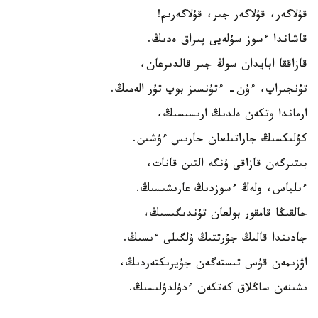
قۇلاگەر، قۇلاگەر جىر، قۇلاگەرىم!
قاشاندا ءسوز سۇلەيى پىراق ەدىڭ.
قازاققا ابايدان سوڭ جىر قالدىرعان،
تۇنجىراپ، ءۇن- ءتۇنسىز بوپ تۇر الەمىڭ.
ارماندا وتكەن ەلدىڭ ارىسىسىڭ،
كۇلىكسىڭ جاراتىلعان جارىس ءۇشىن.
بىتىرگەن قازاقى ۇنگە التىن قانات،
ءىلياس، ولەڭ ءسوزدىڭ عارىشىسىڭ.
حالقىڭا قامقور بولعان تۇندىگىسىڭ،
جادىندا قالىڭ جۇرتتىڭ ۇلگىلى ءىسىڭ.
اۋزىمەن قۇس تىستەگەن جۇيرىكتەردىڭ،
ىشىنەن ساڭلاق كەتكەن ءدۇلدۇلىسىڭ.