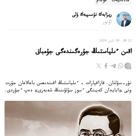
مادەنيەت
قوعام
ريزابەك نۇسىپبەك ۇلى
اۆتور
08:12, 09 تامىز 2026
اقىن ءىلياستىڭ جۇرەگىندەگى جۇمباق
نۇر-سۇلتان. قازاقپارات - ءىلياستىڭ اقىندىعىن باعالاعان جۇرت
ونى «ابايدان كەيىنگى ءسوز سۇلۋىنىڭ شەبەرى» دەپ ءجۇردى.