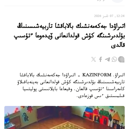
12:24, 07 تامىز 2026
اتىراۋدا جەكەمەنشىك بالاباقشا تاربيەشىسىنىڭ
بۇلدىرشىنگە كۇش قولدانعانى ۆيدەوعا ءتۇسىپ
قالدى
اتىراۋ. KAZINFORM - اتىراۋدا جەكەمەنشىك بالاباقشا
تاربيەشىسىنىڭ بۇلدىرشىنگە كۇش قولدانعانى بەينەباقىلاۋ
كامەراسىنا ءتۇسىپ قالعان. وقيعاعا بايلانىستى پوليتسيا
قىلمىستىق ءىس قوزعادى.