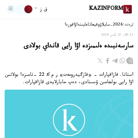
KAZINFORM
ق ز
ترەند:
2026-سايلاۋ
وقيعا
تاعايىنداۋ
اقوردا
08:11, 22 تامىز 2018
سارسەنبىدە ەلىمىزدە اۋا رايى قانداي بولادى
استانا. قازاقپارات - «قازگيدرومەت» ر م ك 22 -تامىزدا بولاتىن
اۋا رايى بولجامىن ۇسىنادى، دەپ حابارلايدى قازاقپارات.