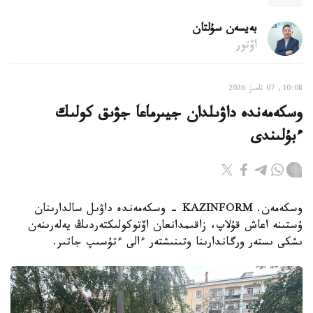
بەيسەن سۇلتان
اۆتور
10:08, 07 تامىز 2026
وسكەمەندە داۋىلدان جيىرماعا جۋىق كولىك
ءبۇلىندى
وسكەمەن. KAZINFORM - وسكەمەندە داۋىل سالدارىنان
ۇستىنە اعاش قۇلاپ، زاقىمدانعان اۆتوكولىكتەردىڭ يەلەرىنەن
ىشكى ىستەر ورگاندارىنا وتىنىشتەر ءالى ءتۇسىپ جاتىر.