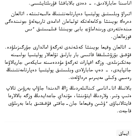
اناسىنا حابارلادىق، - دەدى بالاباقشا قۇرىلتايشىسى.
اتىراۋ وبلىستىق پوليتسيا دەپارتامەنتىنىڭ مالىمەتىنشە، اتالعان
دەرەك بويىنشا «كامەلەتكە تولماعان ادامدى تاربيەلەۋ جونىندەگى
مىندەتتەردى ورىنداماۋ» بابى بويىنشا قىلمىستىق ءىس
قوزعالعان.
- اتالعان وقيعا بويىنشا كەشەندى تەرگەۋ امالدارى جۇرگىزىلۋدە.
قۇقىق بۇزۋشىلىققا قاتىسى بار بارلىق تۇلعالار پوليتسيا بولىمىنە
جەتكىزىلدى. وزگە اقپارات تەرگەۋ مۇددەسىنە سايكەس جاريالاۋعا
جاتپايدى، - دەپ حابارلادى وبلىستىق پوليتسيا دەپارتامەنتىنىڭ
رەسمي وكىلى مەيىرىم ەرداۋلەت.
بالانىڭ اتا-اناسى كىنالىلەردىڭ زاڭ الدىندا جاۋاپ بەرۋىن تالاپ
ەتىپ وتىر. ولاردىڭ ايتۋىنشا، مۇنداي جاعدايدىڭ وزگە بالالارعا
قايتالانباۋى ءۇشىن وقيعاعا جان-جاقتى قۇقىقتىق باعا بەرىلۋى
قاجەت.
ايماق