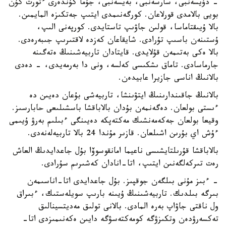
- دۇيسەنبى، سارسەنبى، بەيسەنبى، جۇما كۇندەرى ءتورت كۇن
بويى بالامدى قورلاعان. كورگەنىمدى ايتىپ جەتكىزە المايمىن.
بالا ۇيىقتاماسا، قولىن جاۋىپ تاستايدى. كورپەنى الىپ،
ۇستىنەن باسىپ تۇرادى. شايقاعان كەزدە لاقتىرىپ جىبەرەدى.
بالا ەكى بەتىمەن قۇلايدى. قايتادان تاربيەشىنىڭ ەتەگىنە
جارماسادى. تاماق ىشكىسى كەلسە، ونى دا بەرمەيدى، - دەدى
بالانىڭ اناسى جازيرا عابيدەن.
بالانىڭ جاقىندارىنىڭ ايتۋىنشا، تاربيەشى بۇعان دەيىن دە
ءىستى بولعان. دەگەنمەن بۇدان بالاباقشا باسشىلىعى حابارسىز.
وقيعا بولعان جەكەمەنشىك مەكتەپكە دەيىنگى ءبىلىم بەرۋ ۇيىمى
ءۇش اي بۇرىن اشىلعان. قازىر مۇندا 24 بالا تاربيەلەنەدى.
بالاباقشا قۇرىلتايشىسى ناعيما امانقوسوۆا بۇل جاعدايدىڭ العاش
رەت تىركەلگەنىن ايتىپ، اتا-انادان كەشىرىم سۇرادى.
- ءبىز مۇنى بىلگەن جوقپىز. بۇل جاعدايدى اتا-اناسىمەن
بىرگە بىلدىك. تاربيەشىنىڭ ۇيىنە بارىپ سويلەستىك، ءبىراق
ول ناقتى جاۋاپ بەرە المادى. بالانى تولىق مەديتسينالىق
تەكسەرۋدەن وتكىزۋگە كومەكتەسۋگە دايىن ەكەنىمىزدى اتا-