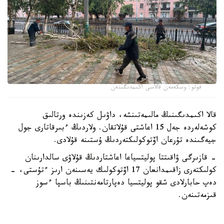
فوتو: وسكەمەن قالاسى اكىمدىگىنەن
قالا اكىمدىگىنىڭ مالىمەتىنشە، داۋىل كەزىندە ورتالىق
كوشەلەردە جەل 15 اعاشتى قۇلاتقان. ولاردىڭ ءبىرقاتارى جول
جيەگىندە تۇرعان اۆتوكولىكتەردىڭ ۇستىنە قۇلادى.
- قازىرگى ۋاقىتتا پوليتسياعا اعاشتاردىڭ قۇلاۋى سالدارىنان
كولىكتەرى زاقىمدانعان 17 اۆتوكولىك يەسىنەن ارىز ءتۇستى، -
دەپ حابارلادى شقو پوليتسيا دەپارتامەنتىنىڭ باسپا ءسوز
قىزمەتىنەن.
پوليتسياعا ءالى بارلىق زارداپ شەككەن كولىك يەلەرى جۇگىنىپ