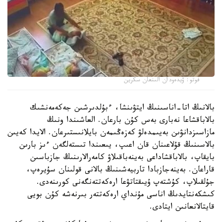
فوتو: ۆيدەودان الىنعان سكرين
بالانىڭ اتا-اناسىنىڭ ايتۋىنشا، ءبۇلدىرشىن جەكەمەنشىك
بالاباقشاعا نەبارى بەس كۇن بارعان. العاشىندا ونىڭ
مازاسىزدانۋىن بەيىمدەلۋ كەزەڭىمەن بايلانىستىرعان. الايدا كەيىن
بالاسىنىڭ قۇلاعىنان قان اعىپ، يىعىندا تىستەلگەن ءىز بارىن
بايقاپ، بالاباقشاداعى بەينەباقىلاۋ كامەرالارىنىڭ جازباسىن
قاراعان. بەينەجازبادا تاربيەشىنىڭ بالانى قولىنان سۇيرەپ،
جۇلقىلاپ، كۇشتەپ ۇيىقتاتۋعا ارەكەتتەنگەنى كورىنەدى.
كىشكەنتايدىڭ اناسى مۇنداي ارەكەتتەر بىرنەشە كۇن بويى
قايتالانعانىن ايتادى.