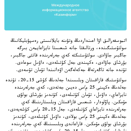
اتموسفەرالىق اۋا اعىنداردىڭ وتۋىنە بايلانىستى رەسپۋبليكانىڭ
سولتۇستىگىندە، ورتالىقتا جانە شىعىستا نايزاعايمەن بىرگە
جاڭبىر جاۋادى. سولتۇستىكتە كەي جەرلەرىندە قاتتى جاڭبىر،
بۇرشاق جاۋادى، ەكپىندى جەل كۇتىلەدى، داۋىل سوعادى.
تۇندە جانە تاڭەرتەڭ جەكەلەگەن اۋدانىندا تۇمان تۇسەدى.
سولتۇستىك قازاقستان وبلىسىندا جەلدىڭ كۇشى 15-20، تۇندە
جەلدىڭ ەكپىنى 25 م/س دەيىن جەتەدى، كەي جەرلەرىندە
نايزاعاي، داۋىل، تۇمان كۇتىلەدى، كۇندىز بۇرشاق بولۋى
مۇمكىن. پاۆلودار، شىعىس قازاقستان وبلىستارىنىڭ كەي
جەرلەرىندە نايزاعاي كۇتىلەدى، جەل 15-20 م/س كۇشەيەدى،
جەلدىڭ ەكپىنى 25 م/س بولادى، داۋىل كۇتىلەدى، كۇندىز
بۇرشاق بولۋى مۇمكىن. قاراعاندى وبلىسىنىڭ كەي جەرلەرىندە