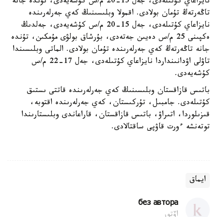
نايزاعاي كۇتىلەدى، جەل 15-20 م/س كۇشەيەدى، تۇندە جانە
تاڭەرتەڭ تۇمان بولادى. اقمولا وبلىسىنىڭ كەي جەرلەرىندە
نايزاعاي كۇتىلەدى، جەل 15-20 م/س كۇشەيەدى، جەلدىڭ
ەكپىنى 25 م/س دەيىن جەتەدى، بۇرشاق بولۋى مۇمكىن، تۇندە
جانە تاڭەرتەڭ كەي جەرلەرىندە تۇمان بولادى. الماتى وبلىسىندا
تاۋلى اۋدانىنداردا نايزاعاي كۇتىلەدى، جەل 17-22 م/س
كۇشەيەدى.
باتىس قازاقستان وبلىسىنىڭ كەي جەرلەرىندە قاتتى ىستىق
كۇتىلەدى. جامبىل، تۇركىستان، كەي جەرلەرىندە اقتوبە،
قىزىلوردا، اتىراۋ، باتىس قازاقستان، قاراعاندى وبلىستارىندا
توتەنشە ءورت قاۋپى ساقتالادى.
ايماق
без автора
اۆتور