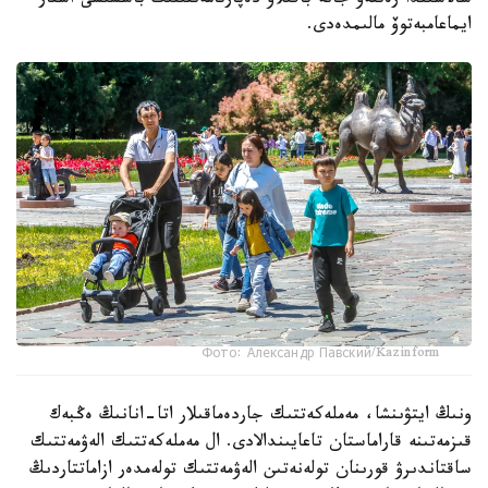
سالاسىندا رەتتەۋ جانە باقىلاۋ دەپارتامەنتىنىڭ باسشىسى اسقار
ايماعامبەتوۆ مالىمدەدى.
Фото: Александр Павский/Kazinform
ونىڭ ايتۋىنشا، مەملەكەتتىك جاردەماقىلار اتا-انانىڭ ەڭبەك
قىزمەتىنە قاراماستان تاعايىندالادى. ال مەملەكەتتىك الەۋمەتتىك
ساقتاندىرۋ قورىنان تولەنەتىن الەۋمەتتىك تولەمدەر ازاماتتاردىڭ