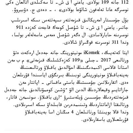
112 جانە 109 بولادى. ياعني ا ق ش- تا سەكىلدى اتالعان ەكى
نومىرگە عانا تەلەفون شالۋعا بولادى» ، - دەدى ج. دۋبيروۆ.
بۇل جۇمىستار امەريكالىق قىزمەتتەر ىسپەتتەس ىسكە اسىرىلىپ
جاتىر. ياعني ا ق ش- تا شۇعىل كومەك قاجەت كەزدە 911
نومىرىنە حابارلاسادى. ال ەگەر شۇعىل ەمەس ماسەلەلەر بولسا،
وندا 311 نومىرىنە قوڭىراۋ شالادى.
ايتا كەتەيىك، iKomek مونيتورينگ جانە جەدەل ارەكەت ەتۋ
ورتالىعى 2017 -جىلى «109 كەزەكشىلىك قىزمەتى» م ب مەن
استانا قالاسى اكىمدىگىنىڭ احۋالدىق باقىلاۋ ورتالىعىنىڭ
بەينەباقىلاۋ مونيتورينگى توبىنىڭ بىرىگۋى اياسىندا قۇرىلعان
ەدى. اتقارىلاتىن جۇمىستىڭ باستى ماقساتى - اپاتتار مەن
جازاتايىم وقيعالاردىڭ الدىن الۋ ءۇشىن كوممۋنالدىق جانە جەدەل
قىزمەتتەردىڭ جۇمىسىن ۇيلەستىرۋ ءارى باقىلاۋ. سونىمەن قاتار،
ورتالىقتا ازاماتتاردىڭ وتىنىمدەرىن قابىلداۋ ىسكە اسىرىلادى.
وندا قالا بويىنشا ورناتىلعان 4 مىڭنان اسا بەينەباقىلاۋ
قۇرىلعىلارى باسقارىلادى.