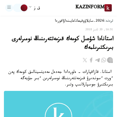
KAZINFORM
ق ز
ترەند:
2026-سايلاۋ
وقيعا
تاعايىنداۋ
اقوردا
16:51, 20 تامىز 2018
استانادا شۇعىل كومەك قىزمەتتەرىنىڭ نومىرلەرى
بىرىكتىرىلمەك
استانا. قازاقپارات - ەلوردادا جەدەل مەديتسينالىق كومەك پەن
ءورت ءسوندىرۋ قىزمەتتەرىنىڭ نومىرلەرىن ءبىر جۇيەگە
بىرىكتىرۋ جوسپارلانىپ وتىر.