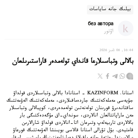
بيلىك جانە ساياسات
без автора
اۆتور
16:44, 06 تامىز 2026
بالالى وتباسىلارعا قانداي تولەمدەر قاراستىرىلعان
استانا. KAZINFORM - استانادا بالالى وتباسىلاردى قولداۋ
جۇيەسى مەملەكەتتىك جاردەماقىلاردى، مەملەكەتتىك الەۋمەتتىك
ساقتاندىرۋ قورىنان تولەنەتىن تولەمدەردى، كوپبالالى وتباسىلار
مەن ماراپاتتالعان انالاردى، سونداي-اق مۇگەدەكتىگى بار
بالالاردى تاربيەلەپ وتىرعان اتا-انالاردى قولداۋ شارالارىن
قامتيدى. بۇل تۋرالى استانا قالاسى بويىنشا الەۋمەتتىك قورعاۋ