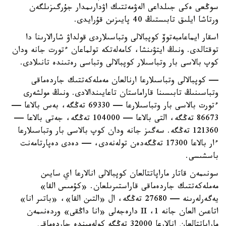
سوڭعى ەكى جىلداعى الەۋمەتتىك اۋدارىمدار جۇرگىزىلگەن
ورتاشا ايلىق تابىستىڭ 40 پايىزىن قۇرايدى.
اسقار ايماعامبەتوۆ كوپبالالى وتباسىلاردى قولداۋ شارالارىنا دا
توقتالدى. ونىڭ ايتۋىنشا، كامەلەتكە تولماعان ءتورت جانە ودان
كوپ بالاسى بار وتباسىلار كوپبالالى وتباسى رەتىندە تانىلادى.
— كوپبالالى وتباسىلارعا ارنالعان مەملەكەتتىك جاردەماقى
وتباسىنىڭ تابىسىنا قاراماستان تاعايىندالادى. ونىڭ مولشەرى
ءتورت بالاسى بار وتباسىلارعا — 69330 تەڭگە، بەس بالاعا —
86673 تەڭگە، التى بالاعا — 104000 تەڭگە، جەتى بالاعا —
121360 تەڭگە. سەگىز جانە ودان كوپ بالاسى بار وتباسىلارعا
ءار بالاعا 17300 تەڭگەدەن تولەنەدى، — دەدى دەپارتامەنت
باسشىسى.
سونىمەن قاتار ماراپاتتالعان كوپبالالى انالارعا اي سايىن
مەملەكەتتىك جاردەماقى قاراستىرىلعان. «كۇمىس القا»
يەگەرلەرىنە — 27680 تەڭگە، ال «التىن القا»، «باتىر انا»
اتاعىن العان جانە 1، II دارەجەلى «انا داڭقى» وردەنىمەن
ماراپاتتالعان انالارعا 32000 تەڭگە كولەمىندە جاردەماقى