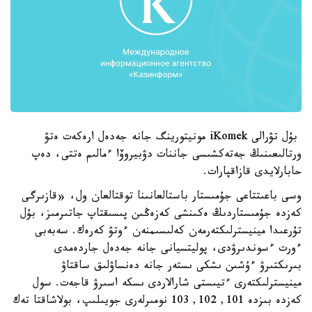
بۇل تۋرالى iKomek مونيتورينگ جانە جەدەل ارەكەت ەتۋ
ورتالىعىنىڭ جەتەكشىسى جاننات دۋبيروۆا ءمالىم ەتتى، دەپ
حابارلايدى قازاقپارات.
وسى باعىتتاعى جۇمىستار باستالعانىنا توقتالعان ول، «قازىرگى
كەزدە جۇمىستاردىڭ ەكىنشى كەزەڭىن پىسىقتاپ جاتىرمىز، بۇل
تۇرعىدا مينيسترلىكتەرمەن كەلىسىمنەن ءوتۋ كەرەك. سەبەبى
ءورت ءسوندىرۋدى، پوليتسيانى جانە جەدەل جاردەمدى
بىرىكتىرۋ ءۇشىن ىشكى ىستەر جانە دەنساۋلىق ساقتاۋ
مينيسترلىكتەرى ءتيىستى شارالاردى ىسكە اسىرۋ قاجەت. سول
كەزدە بىزدە 101, 102, 103 نومىرلەرى جويىلىپ، بولاشاقتا تەك