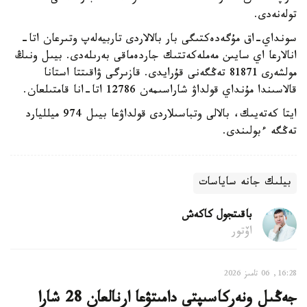
تولەنەدى.
سونداي-اق مۇگەدەكتىگى بار بالالاردى تاربيەلەپ وتىرعان اتا-
انالارعا اي سايىن مەملەكەتتىك جاردەماقى بەرىلەدى. بيىل ونىڭ
مولشەرى 81871 تەڭگەنى قۇرايدى. قازىرگى ۋاقىتتا استانا
قالاسىندا مۇنداي قولداۋ شاراسىمەن 12786 اتا-انا قامتىلعان.
ايتا كەتەيىك، بالالى وتباسىلاردى قولداۋعا بيىل 974 ميلليارد
تەڭگە ءبولىندى.
بيلىك جانە ساياسات
باقىتجول كاكەش
اۆتور
16:28, 06 تامىز 2026
جەڭىل ونەركاسىپتى دامىتۋعا ارنالعان 28 شارا