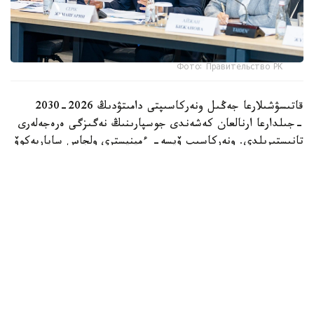
Фото: Правительство РК
قاتىسۋشىلارعا جەڭىل ونەركاسىپتى دامىتۋدىڭ 2026-2030
-جىلدارعا ارنالعان كەشەندى جوسپارىنىڭ نەگىزگى ەرەجەلەرى
تانىستىرىلدى. ونەركاسىپ ۆيسە- ءمينيسترى ولجاس ساپاربەكوۆ
اتاپ وتكەندەي، قۇجات زاڭناما، ساتىپ الۋ تەتىگىن جەتىلدىرۋ،
«كولەڭكەلى» يمپورتقا قارسى ءىس-قيمىل، ينۆەستيتسيا تارتۋ،
وتاندىق برەندتى دامىتۋ مەن كادر دايارلاۋعا ارنالعان 28 ءىس-
شارانى قامتيدى.