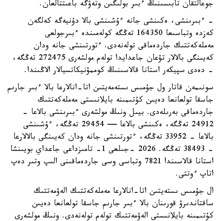
جوعالتقان تابىسىنىڭ ءبىر بولىگىن وتەۋگە باعىتتالعان.
- ءبىرىنشى، ەكىنشى جانە ءۇشىنشى بالا دۇنيەگە كەلگەن
كەزدە وتباسىعا 164350 تەڭگە كولەمىندە ءبىرجولعى
مەملەكەتتىك جاردەماقى تولەنەدى. ءتورتىنشى جانە ودان
كەيىنگى بالالار تۋعان جاعدايدا تولەم مولشەرى 272475 تەڭگە،
- دەدى سپيكەر استانا قالاسىنىڭ كوممۋنيكاتسيالار الاڭىندا.
سونىمەن قاتار ول جۇمىس ىستەمەيتىن اتا-انالارعا بالا ءبىر جارىم
جاسقا تولعانعا دەيىن كۇتىمىنە بايلانىستى مەملەكەتتىك
جاردەماقى بەرىلەدى. بيىل ونىڭ مولشەرى ءبىرىنشى بالاعا -
24912 تەڭگە، ەكىنشى بالاعا — 29454 تەڭگە، ءۇشىنشى
بالاعا - 33952 تەڭگە، ءتورتىنشى جانە ودان كەيىنگى بالالارعا
- 38493 تەڭگە. 2026 -جىلعى 1- تامىزداعى جاعداي بويىنشا
استانا قالاسىندا 7821 وتباسى وسى جاردەماقىنى الىپ وتىر دەپ
اتاپ ءوتتى.
ال جۇمىس ىستەيتىن اتا-انالارعا مەملەكەتتىك الەۋمەتتىك
ساقتاندىرۋ قورىنان بالا ءبىر جارىم جاسقا تولعانعا دەيىن
كۇتىمىنە بايلانىستى الەۋمەتتىك تولەم تولەنەدى. ونىڭ مولشەرى