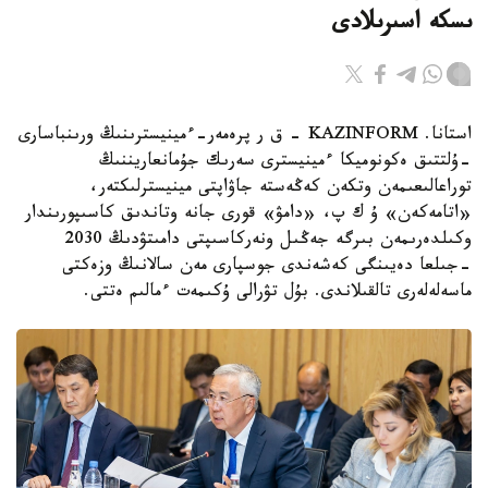
ىسكە اسىرىلادى
استانا. KAZINFORM - ق ر پرەمەر-ءمينيسترىنىڭ ورىنباسارى
-ۇلتتىق ەكونوميكا ءمينيسترى سەرىك جۇمانعاريننىڭ
توراعالىعىمەن وتكەن كەڭەستە جاۋاپتى مينيسترلىكتەر،
«اتامەكەن» ۇ ك پ، «دامۋ» قورى جانە وتاندىق كاسىپورىندار
وكىلدەرىمەن بىرگە جەڭىل ونەركاسىپتى دامىتۋدىڭ 2030
-جىلعا دەيىنگى كەشەندى جوسپارى مەن سالانىڭ وزەكتى
ماسەلەلەرى تالقىلاندى. بۇل تۋرالى ۇكىمەت ءمالىم ەتتى.