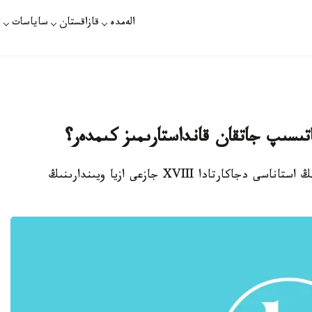
الەمدە
قازاقستان
ساياسات
ت
اتىسىپ جاتقان قانداستارىمىز كىمدەر؟
استانا. قازاقپارات - كۇنى كەشە يندونەزيا ەلىنىڭ استاناسى دجاكارتادا XVIII جازعى ازيا ويىندارىنىڭ