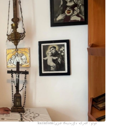
فوتو: اقەركە داۋرەنبەك قىزى/kazinform