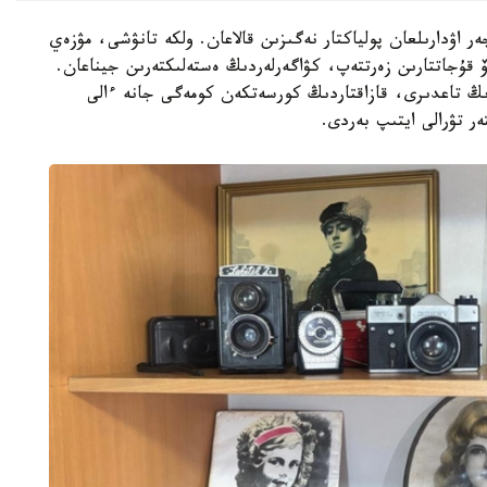
ر اۋدارىلعان پولياكتار نەگىزىن قالاعان. ولكە تانۋشى، مۋزەي
ۆ قۇجاتتارىن زەرتتەپ، كۋاگەرلەردىڭ ەستەلىكتەرىن جيناعان.
ولياكتاردىڭ تاعدىرى، قازاقتاردىڭ كورسەتكەن كومەگى جانە ءالى
ر تۋرالى ايتىپ بەردى.