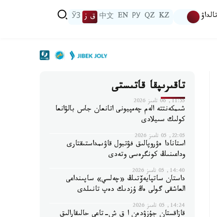
الداۋ
KZ
QZ
РУ
EN
中文
ق ز
ЎЗ
تاقىرىپقا قاتىستى
11:55, 06 تامىز 2026
شىمكەنتتە الەم چەمپيونى اتانعان جاس بالۋانعا
كولىك سىيلادى
22:05, 05 تامىز 2026
استانادا ەۋروپالىق فۋتبول قاۋىمداستىقتارى
وداعىنىڭ كونگرەسى وتەدى
14:40, 05 تامىز 2026
داستان ساتپايەۆتىڭ «چەلسي» ساپىنداعى
العاشقى گولى ەڭ ۇزدىك دەپ تانىلدى
14:24, 05 تامىز 2026
قازاقستان جۇزۋدەن ا ق ش-تاعى حالىقارالىق