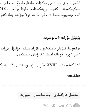
اناسى و ق و- داعى بەكزات ساتتارحانوۆ اتىنداعى سپو
الەم چەمپيوناتىندا دا ەكى مارتە قولا جۇلدە يەلەنگەن
بۇلبۇل مۇرات 4-نومىردە
موڭعوليا قىزدار باسكەتبول قۇراماسىندا بۇلبۇل مۇرات
ءبىر ءوزى كومانداسىنا 37 ۇپاي سىيلادى.
ايتا كەتەيىك، XVIII جازعى ازيا ويىندارى 2- قىركۇيەككە دەيىن جالعاسادى.
vesti.kz
شەتەل قازاقتارى
وتانداستار
سپورت