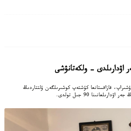
ر اۋدارىلدى - ولكەتانۋشى
عىن-سۇرگىنگە ۇشىراپ، قازاقستانعا كۇشتەپ كوشىرىلگەن ۇلتتاردىڭ
رىلعانىنا 90 جىل تولدى.