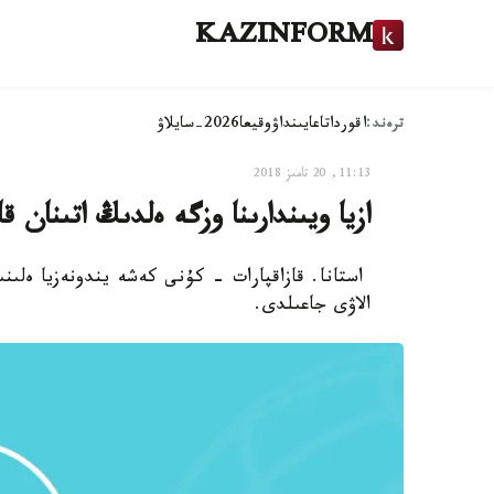
KAZINFORM
ترەند:
اقوردا
تاعايىنداۋ
وقيعا
2026-سايلاۋ
11:13, 20 تامىز 2018
ازيا ويىندارىنا وزگە ەلدىڭ اتىنان ق
الاۋى جاعىلدى.