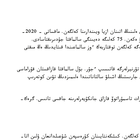
توقتاربەك تاڭاتحان ۇلى دەگەن قانداسىمىز دا قىتاي ەلىنىڭ اتىنان ازيا ويىندارىنا كەلگەن. ماقساتى - 2020-
جىلى توكيودا وتەتىن وليمپيادا ويىندارىندا توپ جارۋ ەكەن. 75 كەلىگە دەيىنگى سالماقتا جۇدىرىقتاسادى.
ىپ وسكەن. 1996-جىلى دۇنيەگە كەلگەن توقتاربەك ءوز سالماعىندا قىتايدىڭ ەڭ مىقتى
ۋرنيرلەرگە قاتىسىپ ءجۇر. بۇل سالماقتا قازاقستان قۇراماسى
ول جارىستىڭ اشىلۋ سالتاناتىندا ەلىمىزدىڭ تۋىن كوتەرىپ
ۇرات تاسمۇراتوۆ قازاق جانكۇيەرلەرىنە جاقسى تانىس. گرەك-
 كەلگەن. كىشكەنتايىنان كۇرەسپەن شۇعىلدانعان ۇلىن اتا-