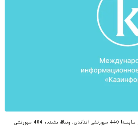
سارى قۇرلىقتىڭ باستى دوداسىنا قازاقستان قۇراماسى ساپىندا 440 سپورتشى اتتاندى. ونىڭ ىشىندە 404 سپورتشى