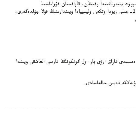
رت ينتەرناتىندا وقىتقان. قازاقستان قۇراماسىنا
ىلىكپەگەننەن كەيىن وزبەكستانعا قايتا ورالعان. 2016-جىلى ريودا وتكەن وليمپيادا ويىندارىنىڭ قولا جۇلدەگەرى،
.
 ەسىمدى قازاق ارۋى بار. ول گونكونگقا قارسى العاشقى ويىندا