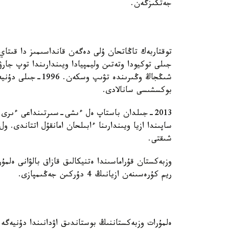
جەتكىزگەن.
شىڭجاڭ وڭىرىندە تۋ
بوكسشىسى سانالادى.
2013-جىلدان باستاپ ەل ءىشى-سىرتىنداعى ءىرى ت
ساپىندا ازيا ويىندارىنا ءابىلحان امانقۇل اتتاندى. 
شىقتى.
وزبەكستان قۇراماسىندا ەتنيكالىق قازاق بالۋانى ەلم
ريم كۇرەسىنەن ازيانىڭ 4 دۇركىن جەڭىمپازى.
ەلمۇرات وزبەكستاننىڭ بوستاندىق اۋدانىندا دۇنيەگە