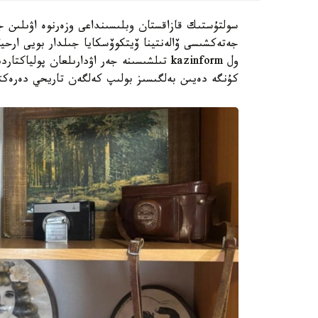
سولتۇستىك قازاقستان وبلىسىنداعى وزەرنوە اۋىلىن جە
جەتەكشىسى ۆالەنتينا ۆيتكوۆسكايا جىلدار بويى ارحي
ول kazinform تىلشىسىنە جەر اۋدارىلعان پ
كۇنگە دەيىن بەلگىسىز بولىپ كەلگەن تاريحي دەرەكتە