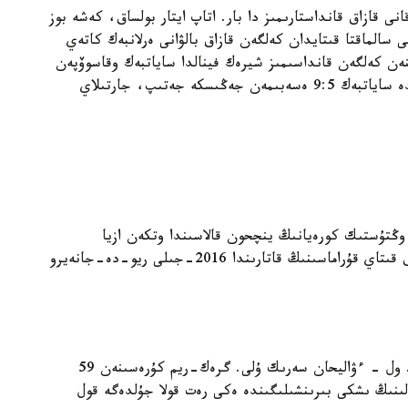
نى قازاق قانداستارىمىز دا بار. اتاپ ايتار بولساق، كەشە بوز
ار اراسىندا 65 كەلىگە دەيىنگى سالماقتا قىتايدان كەلگەن قازاق بالۋانى ەرلانبەك كاتەي
نەن كەلگەن قانداسىمىز شيرەك فينالدا ساياتبەك وقاسوۆپەن
جولى ءتۇيىستى. قوس قازاق بالۋاننىڭ تەكەتىرەسىندە ساياتبەك 9:5 ەسەبىمەن جەڭىسكە جەتىپ، جارتىلاي
انبەك كاتەي ۇلى 4 جىل بۇرىن وڭتۇستىك كورەيانىڭ ينچحون قالاسىندا وتكەن ازيا
ويىندارىندا قولا مەدال يەلەنگەن بولاتىن. سونداي-اق قىتاي قۇراماسىنىڭ قاتارىندا 2016-جىلى ريو-دە-جانەيرو
قىتاي قۇراماسى ساپىندا تاعى ءبىر قازاق بالۋانى بار. ول - ءۋاليحان سەرىك ۇلى. گرەك-ريم كۇرەسىنەن 59
لىنىڭ ىشكى بىرىنشىلىگىندە ەكى رەت قولا جۇلدەگە قول