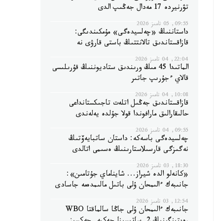
تۋرنيردە 17 مەدال جەڭىپ الدى
09:55, 05 تامىز 2026
داستاننىڭ «چەلسيدەگى» مۇمكىندىگى:
قازاقستاندىق تالانتتىڭ باستى قارۋى نە
22:04, 04 تامىز 2026
الماتىدا 45 مىڭ ورىندىق ستاديوننىڭ قۇرىلىسى
قالاي ءجۇرىپ جاتىر
10:08, 04 تامىز 2026
قازاقستاندىق جەڭىل اتلەت تاجىكستانداعى
حالىقارالىق مارافوندا قولا جۇلدە يەلەندى
09:55, 04 تامىز 2026
چەلسيدەگى باسەكە: داستان ساتبايەۆتىڭ
نەگىزگى قارسىلاستارىنىڭ ەسىمى اتالدى
18:30, 03 تامىز 2026
«كانەلو الدە شيراز... شايناماي جۇتامىن»:
جانىبەك ءالىمحان ۇلى باتىل مالىمدەمە جاسادى
12:54, 03 تامىز 2026
جانىبەك ءالىمحان ۇلى جاڭا سالماقتا WBO