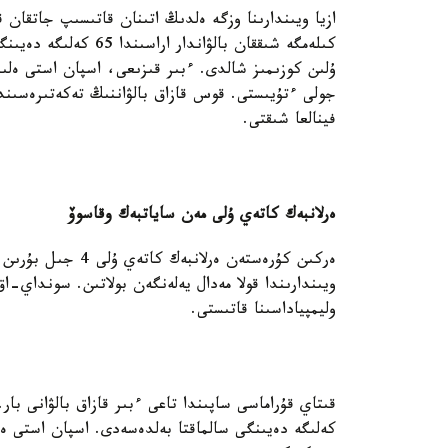
ازيا ويىندارىنا وزگە ەلدىڭ اتىنان قاتىسىپ جاتقان قا
كىلەمگە شىققان بالۋاند
ۇلىن كوزىمىز شالدى. ءبىر قىزىعى، اسپان استى ەلى
فينالعا شىقتى.
ەرلانبەك كاتەي ۇلى مەن ساياتبەك وقاسوۆ
ەركىن كۇرەستەن ەرل
وليمپياداسىنا قاتىستى.
كەلىگە دەيىنگى سالماقتا بەلدەسەدى. اسپان استى ە