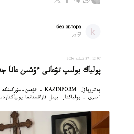
без автора
اۆتور
12:07, 27 شىلدە 2026
پولياك بولىپ تۋعانى ءۇشىن عانا جە
پەتروپاۆل. KAZINFORM - قۋ
ءبىرى - پولياكتار. بيىل قازاقستانعا پولياكتاردىڭ جەر اۋدا