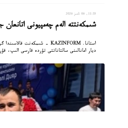
11:55, 06 تامىز 2026
شىمكەنتتە الەم چەمپيونى اتانعان ج
ديار امانالىنى سالتاناتتى تۇردە قارسى الىپ، ق