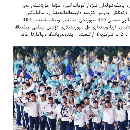
ر، باسكەتبولدان قىزدار كومانداسى، سۋدا جۇزۋشىلەر مەن
 ەرتەڭگى جارىس كۇنىنە دايىندالعاندىقتان، سالتاناتتى
شەرۋدەن تىس قالدى. قازاقستاننان ازيا ويىندارىنا جالپى ەسەبى 440 سپورتشى اتتاندى. ونىڭ ىشىندە، 404
ا ق سىنايدى. ازيا ويىندارى ەل سپورتشىلارى ءۇشىن بيىلعى جىلدىڭ
ەڭ باستى دوداسى بولماق. ازيا ويىندارى 18 - تامىز - 2 - قىركۇيەك ارالىعىندا، يندونەزيانىڭ دجاكارتا جانە