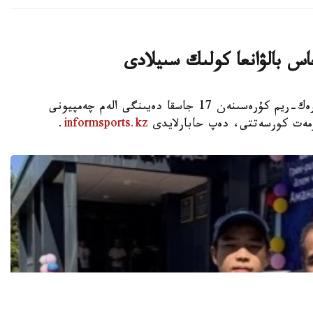
اس بالۋانعا كولىك سىيلادى
استانا. KAZINFORM - شىمكەنت قالاسىندا گرەك-ريم كۇرەسىنەن 17 جاسقا دەيىنگى الەم چەمپيونى
ۇرمەت كورسەتتى، دەپ حابارلايدى
informsports.kz
.