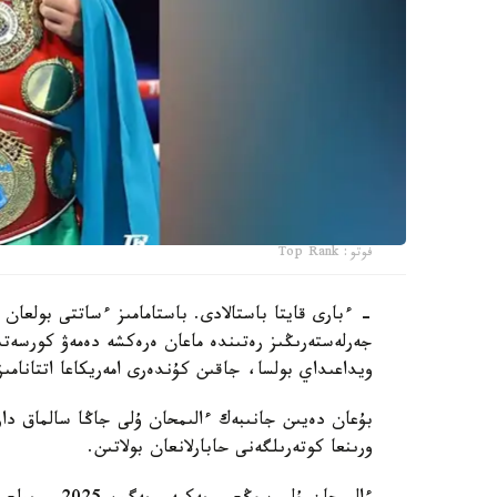
فوتو: Top Rank
- ءبارى قايتا باستالادى. باستامامىز ءساتتى بولعان 
جەرلەستەرىڭىز رەتىندە ماعان ەرەكشە دەمەۋ كورسەتى
ويداعىداي بولسا، جاقىن كۇندەرى امەريكاعا اتتانامىز
ورىنعا كوتەرىلگەنى حابارلانعان بولاتىن.