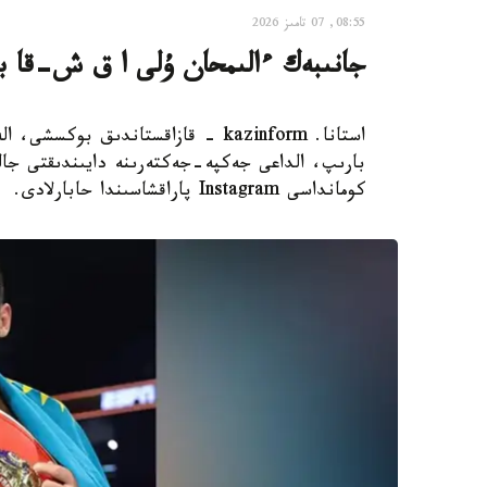
08:55, 07 تامىز 2026
جانىبەك ءالىمحان ۇلى ا ق ش-قا بار
استانا. kazinform - قازاقستاندىق 
بارىپ، الداعى جەكپە-جەكتەرىنە دايىندىقتى جال
كومانداسى Instagram پاراقشاسىندا حابارلادى.