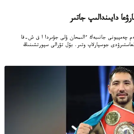
ۋعا دايىندالىپ جاتىر
بوكسشى، الەم چەمپيونى جانىبەك ءالىمحان ۇلى جۋىردا ا ق ش-قا
عاستىرۋدى جوسپارلاپ وتىر. بۇل تۋرالى سپورتشىنىڭ