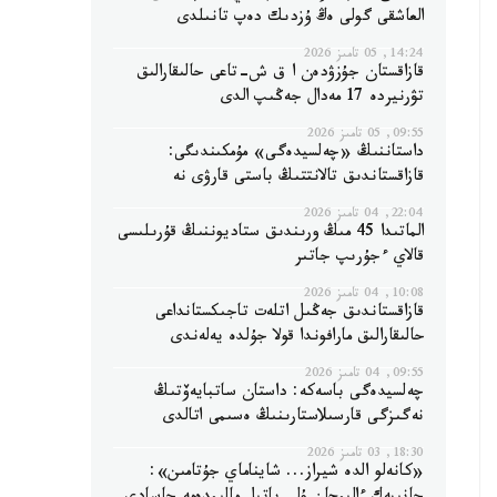
العاشقى گولى ەڭ ۇزدىك دەپ تانىلدى
14:24, 05 تامىز 2026
قازاقستان جۇزۋدەن ا ق ش-تاعى حالىقارالىق
تۋرنيردە 17 مەدال جەڭىپ الدى
09:55, 05 تامىز 2026
داستاننىڭ «چەلسيدەگى» مۇمكىندىگى:
قازاقستاندىق تالانتتىڭ باستى قارۋى نە
22:04, 04 تامىز 2026
الماتىدا 45 مىڭ ورىندىق ستاديوننىڭ قۇرىلىسى
قالاي ءجۇرىپ جاتىر
10:08, 04 تامىز 2026
قازاقستاندىق جەڭىل اتلەت تاجىكستانداعى
حالىقارالىق مارافوندا قولا جۇلدە يەلەندى
09:55, 04 تامىز 2026
چەلسيدەگى باسەكە: داستان ساتبايەۆتىڭ
نەگىزگى قارسىلاستارىنىڭ ەسىمى اتالدى
18:30, 03 تامىز 2026
«كانەلو الدە شيراز... شايناماي جۇتامىن»: