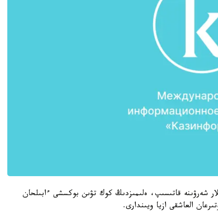
شىلار شەرۋىنە قاتىسىپ، ەلىمىزدىڭ كوك تۋىن بوكسشى ءابىلحان
رعان العاشقى ازيا ويىندارى.