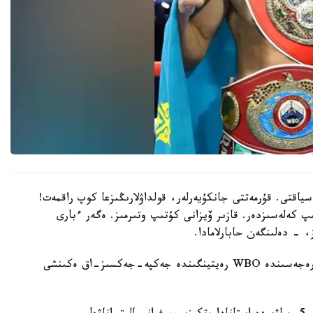
سياقتى. قۇرمەتتى جانكۇيەرلەر، قولداۋلارىڭىزعا كوپ راقمەت!
پ كەلەسىزدەر. قازىر ۆيزانى كۇتىپ وتىرمىز. ەگەر ءبارى
، - دەلىنگەن حابارلامادا.
بۇعان دەيىن جانىبەك ءالىمحان ۇلى جاڭا سالماق دارەجەسىندە WBO رەيتينگىندە جەكپە-جەكسىز-اق ەكىنشى