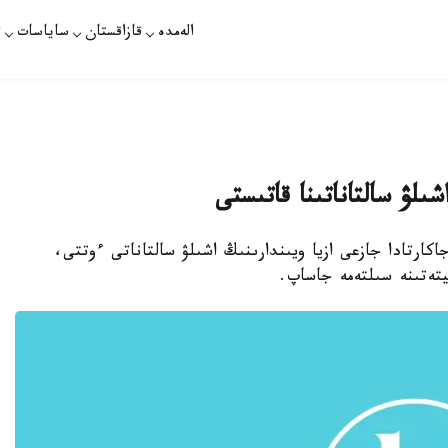
الەمدە
قازاقستان
ساياسات
ت
شىلۋ سالتاناتىنا قاتىستى
اكارتادا جازعى ازيا ويىندارىنىڭ اشىلۋ سالتاناتى ءوتتى،
ميتەتىنە سىلتەمە جاساپ.