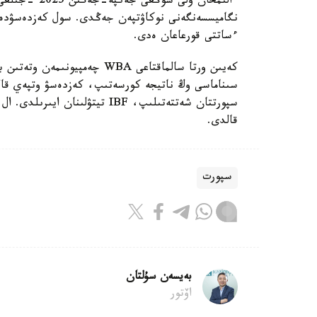
ءساتتى قورعاعان ەدى.
كەيىن ورتا سالماقتاعى WBA چە
قالدى.
سپورت
بەيسەن سۇلتان
اۆتور