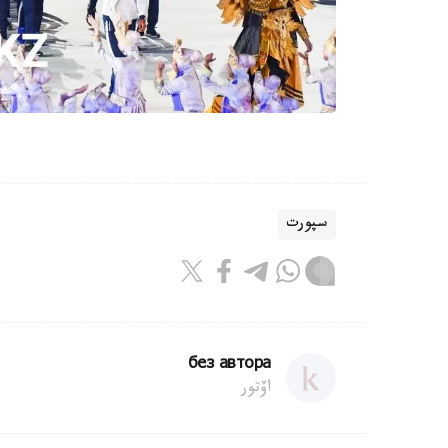
سپورت
без автора
اۆتور