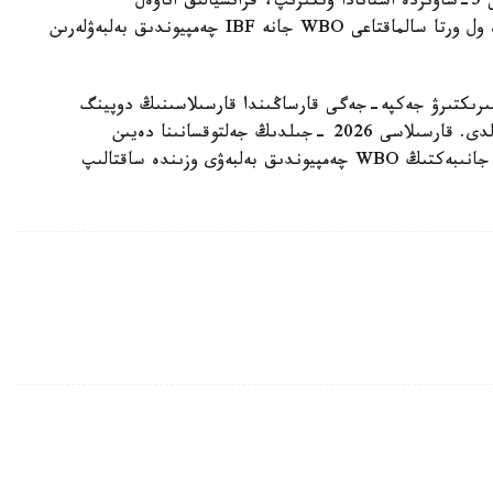
ءالىمحان ۇلى سوڭعى جەكپە-جەگىن 2025 -جىلعى 5-ساۋىردە استانادا وتكىزىپ، فرانسيالىق اناۋەل
نگاميسسەنگەنى نوكاۋتپەن جەڭدى. سول كەزدەسۋدە ول ورتا سالماقتاعى WBO جانە IBF چەمپيوندىق بەلبەۋلەرىن
مپيونىمەن وتەتىن بىرىكتىرۋ جەكپە-جەگى قارساڭىندا قارسىلاسىنىڭ دوپينگ
سىناماسى وڭ ناتيجە كورسەتىپ، كەزدەسۋ وتپەي قالدى. قارسىلاسى 2026 -جىلدىڭ جەلتوقسانىنا دەيىن
سپورتتان شەتتەتىلىپ، IBF تيتۋلىنان ايىرىلدى. ال جانىبەكتىڭ WBO چەمپيوندىق بەلبەۋى وزىندە ساقتالىپ