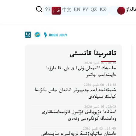
الداۋ
KZ
QZ
РУ
EN
中文
ق ز
ЎЗ
تاقىرىپقا قاتىستى
08:55, 07 تامىز 2026
جانىبەك ءالىمحان ۇلى ا ق ش-قا بارۋعا
دايىندالىپ جاتىر
11:55, 06 تامىز 2026
شىمكەنتتە الەم چەمپيونى اتانعان جاس بالۋانعا
كولىك سىيلادى
22:05, 05 تامىز 2026
استانادا ەۋروپالىق فۋتبول قاۋىمداستىقتارى
وداعىنىڭ كونگرەسى وتەدى
14:40, 05 تامىز 2026
داستان ساتپايەۆتىڭ «چەلسي» ساپىنداعى