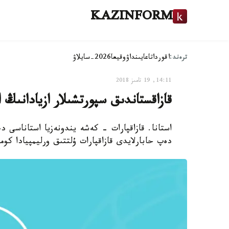
KAZINFORM
ترەند:
اقوردا
تاعايىنداۋ
وقيعا
2026-سايلاۋ
14:11, 19 تامىز 2018
قازاقستاندىق سپورتشىلار ازيادانىڭ ا
استانا. قازاقپارات - كەشە يندونەزيا استاناسى دج
دەپ حابارلايدى قازاقپارات ۇلتتىق ورليمپيادا كو