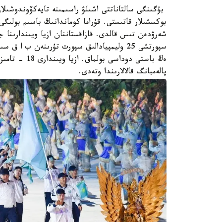
بۇگىنگى سالتاناتتى اشىلۋ راسىمىنە تايەكۆوندوشىلا
بوكسشىلار قاتىستى. قۇراما كوماندانىڭ باسىم بولىگى
سپورتشى 25 وليمپيادالىق سپورت تۇرىنەن ب 
پالەمبانگ قالالارىندا وتەدى.