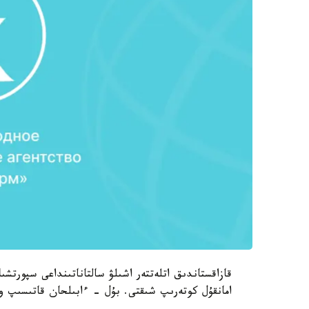
قازاقستاندىق اتلەتتەر اشىلۋ سالتاناتىنداعى سپورت
امانقۇل كوتەرىپ شىقتى. بۇل - ءابىلحان قاتىسىپ وتى