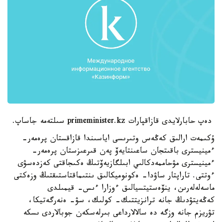
دەپ حابارلايدى قازاقپارات primeminister.kz سىلتەمە جاساپ.
ۇكىمەت ارالىق كەڭەس وتىرىسى اياسىندا قازاقستان پرەمەر-
ءمينيسترى باقىتجان ساعىنتايەۆ پەن قىرعىزستان پرەمەر-
ءمينيسترى مۋحاممەدكالىي ابىلگازيەۆتىڭ ەكىجاقتى كەزدەسۋى
ءوتتى. تاراپتار ساۋدا- ەكونوميكالىق ىنتىماقتاستىقتىڭ وزەكتى
ماسەلەلەرىن، ينۆەستيتسيالىق ءوزارا ءىس- قيمىلدى
كەڭەيتۋدىڭ جانە ترانزيتتىك- كولىك، سۋ- ەنەرگەتيكا،
تۋريزم جانە وزگە دە سالالارداعى بىرلەسكەن جوبالاردى ىسكە