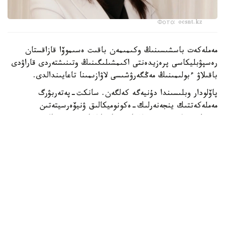
Фото: ocsnt.kz
مەملەكەت باسشىسىنىڭ وكىمىمەن باقىت ەسىموۆا قازاقستان
رەسپۋبليكاسى پرەزيدەنتى اكىمشىلىگىنىڭ وتىنىشتەردى قاراۋدى
باقىلاۋ ءبولىمىنىڭ مەڭگەرۋشىسى لاۋازىمىنا تاعايىندالدى.
پاۆلودار وبلىسىندا دۇنيەگە كەلگەن. سانكت-پەتەربۋرگ
مەملەكەتتىك ينجەنەرلىك-ەكونوميكالىق ۋنيۆەرسيتەتىن
بىتىرگەن (2006، «بولاشاق» باعدارلاماسى بويىنشا).
ەڭبەك جولى: «قازاقستان جاستارى كونگرەسى» زاڭدى تۇلعالار
قاۋىمداستىعىنىڭ مەنەدجەرى، اتقارۋشى ديرەكتور كەڭسەسىنىڭ
باسشىسى (2006-2007)؛ «ساۋدا ساياساتىن دامىتۋ ورتالىعى»
اكتسيونەرلىك قوعامىنىڭ ساراپشىسى (2007-2008)؛ قازاقستان
رەسپۋبليكاسى مەملەكەتتىك قىزمەت ىستەرى اگەنتتىگىنىڭ
ستراتەگيالىق جوسپارلاۋ جانە قوعاممەن بايلانىس ءبولىمىنىڭ
باسشىسى (2008-2010)؛ اقمولا وبلىسىنىڭ جۇمىسپەن قامتۋدى
ۇيلەستىرۋ جانە الەۋمەتتىك باعدارلامالار دەپارتامەنتى