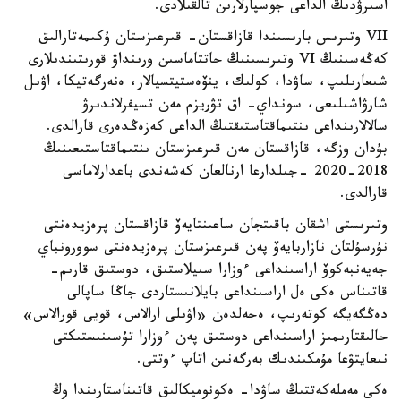
اسىرۋدىڭ الداعى جوسپارلارىن تالقىلادى.
VII وتىرىس بارىسىندا قازاقستان- قىرعىزستان ۇكىمەتارالىق
كەڭەسىنىڭ VI وتىرىسىنىڭ حاتتاماسىن ورىنداۋ قورىتىندىلارى
شىعارىلىپ، ساۋدا، كولىك، ينۆەستيتسيالار، ەنەرگەتيكا، اۋىل
شارۋاشىلىعى، سونداي- اق تۋريزم مەن تسيفرلاندىرۋ
سالالارىنداعى ىنتىماقتاستىقتىڭ الداعى كەزەڭدەرى قارالدى.
بۇدان وزگە، قازاقستان مەن قىرعىزستان ىنتىماقتاستىعىنىڭ
2018-2020 -جىلدارعا ارنالعان كەشەندى باعدارلاماسى
قارالدى.
وتىرىستى اشقان باقىتجان ساعىنتايەۆ قازاقستان پرەزيدەنتى
نۇرسۇلتان نازاربايەۆ پەن قىرعىزستان پرەزيدەنتى سوورونباي
جەيەنبەكوۆ اراسىنداعى ءوزارا سىيلاستىق، دوستىق قارىم-
قاتىناس ەكى ەل اراسىنداعى بايلانىستاردى جاڭا ساپالى
دەڭگەيگە كوتەرىپ، ەجەلدەن «اۋىلى ارالاس، قويى قورالاس»
حالىقتارىمىز اراسىنداعى دوستىق پەن ءوزارا تۇسىنىستىكتى
نىعايتۋعا مۇمكىندىك بەرگەنىن اتاپ ءوتتى.
ەكى مەملەكەتتىڭ ساۋدا- ەكونوميكالىق قاتىناستارىندا وڭ