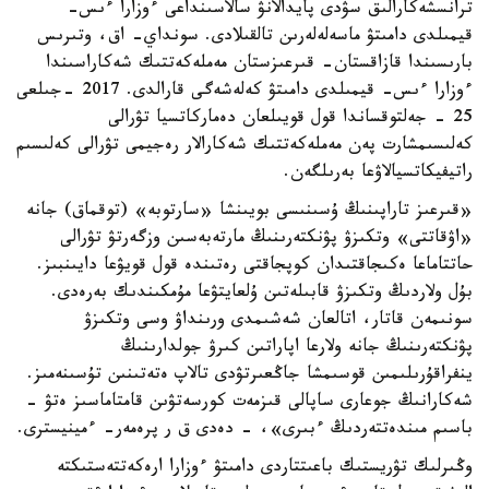
ترانسشەكارالىق سۋدى پايدالانۋ سالاسىنداعى ءوزارا ءىس-
قيمىلدى دامىتۋ ماسەلەلەرىن تالقىلادى. سونداي- اق، وتىرىس
بارىسىندا قازاقستان- قىرعىزستان مەملەكەتتىك شەكاراسىندا
ءوزارا ءىس- قيمىلدى دامىتۋ كەلەشەگى قارالدى. 2017 -جىلعى
25 - جەلتوقساندا قول قويىلعان دەماركاتسيا تۋرالى
كەلىسىمشارت پەن مەملەكەتتىك شەكارالار رەجيمى تۋرالى كەلىسىم
راتيفيكاتسيالاۋعا بەرىلگەن.
«قىرعىز تاراپىنىڭ ۇسىنىسى بويىنشا «سارتوبە» (توقماق) جانە
«اۋقاتتى» وتكىزۋ پۋنكتەرىنىڭ مارتەبەسىن وزگەرتۋ تۋرالى
حاتتاماعا ەكىجاقتىدان كوپجاقتى رەتىندە قول قويۋعا دايىنبىز.
بۇل ولاردىڭ وتكىزۋ قابىلەتىن ۇلعايتۋعا مۇمكىندىك بەرەدى.
سونىمەن قاتار، اتالعان شەشىمدى ورىنداۋ وسى وتكىزۋ
پۋنكتەرىنىڭ جانە ولارعا اپاراتىن كىرۋ جولدارىنىڭ
ينفراقۇرىلىمىن قوسىمشا جاڭعىرتۋدى تالاپ ەتەتىنىن تۇسىنەمىز.
شەكارانىڭ جوعارى ساپالى قىزمەت كورسەتۋىن قامتاماسىز ەتۋ -
باسىم مىندەتتەردىڭ ءبىرى»، - دەدى ق ر پرەمەر- ءمينيسترى.
وڭىرلىك تۋريستىك باعىتتاردى دامىتۋ ءوزارا ارەكەتتەستىكتە