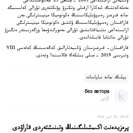
ۇكىمەتى اراسىنداعى 2003 -جىلعى 25 جەلتوقسانداعى
مەملەكەتتىك شەكارا ارقىلى وتكىزۋ پۋنكتتەرى تۋرالى كەلىسىمگە
جانە قىرعىز رەسپۋبليكاسىنىڭ ەكونوميكا مينيسترلىگى مەن
قازاقستان رەسپۋبليكاسىنىڭ ۇلتتىق ەكونوميكا مينيسترلىگى
اراسىنداعى ىنتىماقتاستىق تۋرالى مەموراندۋمعا وزگەرىستەر ەنگىزۋ
تۋرالى حاتتاما قابىلداندى.
قازاقستان- قىرعىزستان ۇكىمەتارالىق كەڭەسىنىڭ كەلەسى VIII
وتىرىسى 2019 -جىلى بىشكەك قالاسىندا وتەدى.
بيلىك جانە ساياسات
без автора
اۆتور
09:52, 10 تامىز 2026
پرەزيدەنت اكىمشىلىگىنىڭ وتىنىشتەردى قاراۋدى