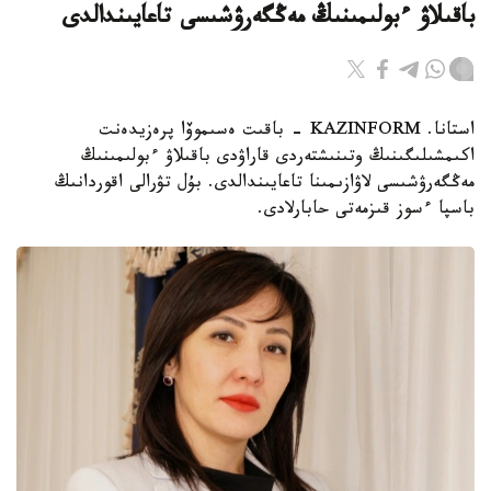
باقىلاۋ ءبولىمىنىڭ مەڭگەرۋشىسى تاعايىندالدى
استانا. KAZINFORM - باقىت ەسىموۆا پرەزيدەنت
اكىمشىلىگىنىڭ وتىنىشتەردى قاراۋدى باقىلاۋ ءبولىمىنىڭ
مەڭگەرۋشىسى لاۋازىمىنا تاعايىندالدى. بۇل تۋرالى اقوردانىڭ
باسپا ءسوز قىزمەتى حابارلادى.