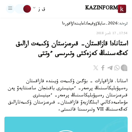
KAZINFORM
ق ز
ترەند:
2026-سايلاۋ
وقيعا
تاعايىنداۋ
اقوردا
17:54, 17 تامىز 2018
استانادا قازاقستان- قىرعىزستان ۇكىمەت ارالىق
كەڭەسىنىڭ كەزەكتى وتىرىسى ءوتتى
استانا. قازاقپارات - بۇگىن ۇكىمەت ۇيىندە قازاقستان
رەسپۋبليكاسىنىڭ پرەمەر- ءمينيسترى باقىتجان ساعىنتايەۆ پەن
قىرعىزستان رەسپۋبليكاسىنىڭ پرەمەر- ءمينيسترى
مۋحاممەدكالىي ابىلگازيەۆ قازاقستان- قىرعىزستان ۇكىمەتارالىق
كەڭەسىنىڭ VII وتىرىسىنا قاتىستى،