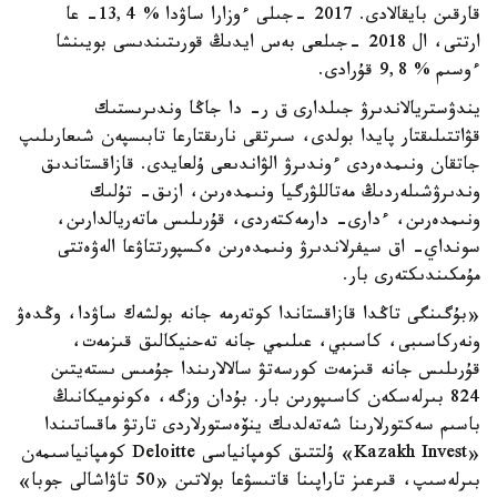
قارقىن بايقالادى. 2017 -جىلى ءوزارا ساۋدا % 13,4- عا
ارتتى، ال 2018 -جىلعى بەس ايدىڭ قورىتىندىسى بويىنشا
ءوسىم % 9,8 قۇرادى.
يندۋستريالاندىرۋ جىلدارى ق ر- دا جاڭا وندىرىستىك
قۋاتتىلىقتار پايدا بولدى، سىرتقى نارىقتارعا تابىسپەن شىعارىلىپ
جاتقان ونىمدەردى ءوندىرۋ الۋاندىعى ۇلعايدى. قازاقستاندىق
وندىرۋشىلەردىڭ مەتاللۋرگيا ونىمدەرىن، ازىق- تۇلىك
ونىمدەرىن، ءدارى- دارمەكتەردى، قۇرىلىس ماتەريالدارىن،
سونداي- اق سيفرلاندىرۋ ونىمدەرىن ەكسپورتتاۋعا الەۋەتتى
مۇمكىندىكتەرى بار.
«بۇگىنگى تاڭدا قازاقستاندا كوتەرمە جانە بولشەك ساۋدا، وڭدەۋ
ونەركاسىبى، كاسىبي، عىلىمي جانە تەحنيكالىق قىزمەت،
قۇرىلىس جانە قىزمەت كورسەتۋ سالالارىندا جۇمىس ىستەيتىن
824 بىرلەسكەن كاسىپورىن بار. بۇدان وزگە، ەكونوميكانىڭ
باسىم سەكتورلارىنا شەتەلدىك ينۆەستورلاردى تارتۋ ماقساتىندا
«Kazakh Invest» ۇلتتىق كومپانياسى Deloitte كومپانياسىمەن
بىرلەسىپ، قىرعىز تاراپىنا قاتىسۋعا بولاتىن «50 تاۋاشالى جوبا»