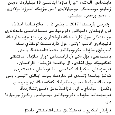
دايىندادى. البەتتە، ءوزارا ساۋدا اينالىمىن $1 ميللياردقا دەيىن
ۇلعايتۋ جونىندەگى جوسپارلاردى ءىس جۇزەگە اسىرۋعا بولادى»،
- دەدى پرەمەر- مينيستر.
وتىرىس بارىسىندا 2017 -جىلعى 2 - جەلتوقساندا استانادا
قول قويىلعان ەكىجاقتى ەكونوميكالىق ىنتىماقتاستىق ماسەلەلەرى
جونىندەگى جول كارتاسىنىڭ تارماقتارىن ورىنداۋ جۇمىستارىنىڭ
ناتيجەلەرى اتالىپ ءوتتى. جول كارتاسىنىڭ تولىقتاي ىسكە
اسىرىلۋى ساۋدا- ەكونوميكالىق ىنتىماقتاستىقتىڭ باستى
باسىمدىعى، بۇل ەكى ەل اراسىنداعى ءوزارا ساۋدا- ساتتىقتى
كەڭەيتۋگە جول اشادى، ال جاقىندا قۇرىلعان قازاقستان-
قىرعىزستان ىسكەرلىك كەڭەسى العا قويىلعان مىندەتتەردى
شەشۋ جولىندا ۇتىمدى قۇرالداردىڭ بىرىنە اينالۋى ءتيىس. وسى
جىلدىڭ سوڭىنا دەيىن ىسكەرلىك كەڭەستىڭ ءى وتىرىسىن
وتكىزۋ، سونداي- اق، قازاقستاندىق ەكسپورتشىلاردىڭ
قىرعىزستانعا ساۋدا- ەكونوميكالىق ميسسياسىن وتكىزۋ جوسپاردا
بار.
تاراپتار اسكەري- تەحنيكالىق ىنتىماقتاستىقتى دامىتۋ،