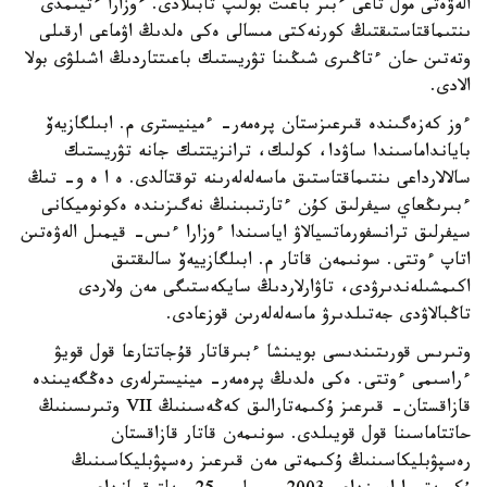
الەۋەتى مول تاعى ءبىر باعىت بولىپ تابىلادى. ءوزارا ءتيىمدى
ىنتىماقتاستىقتىڭ كورنەكتى مىسالى ەكى ەلدىڭ اۋماعى ارقىلى
وتەتىن حان ءتاڭىرى شىڭىنا تۋريستىك باعىتتاردىڭ اشىلۋى بولا
الادى.
ءوز كەزەگىندە قىرعىزستان پرەمەر- ءمينيسترى م. ابىلگازيەۆ
بايانداماسىندا ساۋدا، كولىك، ترانزيتتىك جانە تۋريستىك
سالالارداعى ىنتىماقتاستىق ماسەلەلەرىنە توقتالدى. ە ا ە و- تىڭ
ءبىرىڭعاي سيفرلىق كۇن ءتارتىبىنىڭ نەگىزىندە ەكونوميكانى
سيفرلىق ترانسفورماتسيالاۋ اياسىندا ءوزارا ءىس- قيمىل الەۋەتىن
اتاپ ءوتتى. سونىمەن قاتار م. ابىلگازييەۆ سالىقتىق
اكىمشىلەندىرۋدى، تاۋارلاردىڭ سايكەستىگى مەن ولاردى
تاڭبالاۋدى جەتىلدىرۋ ماسەلەلەرىن قوزعادى.
وتىرىس قورىتىندىسى بويىنشا ءبىرقاتار قۇجاتتارعا قول قويۋ
ءراسىمى ءوتتى. ەكى ەلدىڭ پرەمەر- مينيسترلەرى دەڭگەيىندە
قازاقستان- قىرعىز ۇكىمەتارالىق كەڭەسىنىڭ VII وتىرىسىنىڭ
حاتتاماسىنا قول قويىلدى. سونىمەن قاتار قازاقستان
رەسپۋبليكاسىنىڭ ۇكىمەتى مەن قىرعىز رەسپۋبليكاسىنىڭ