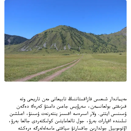
مەيماندار شىعىس قازاقستاننىڭ تابيعاتى مەن تاريحى وتە
قىزىقتى بولعانىمەن، سەرۆيس جاعىن دامىتۋ كەرەك دەگەن
ۇسىنىس ايتتى. ولار اسىرەسە اقىسىز ينتەرنەت ۇسىنۋ، اعىلشىن
تىلىندە اقپارات بەرۋ، جول تالعامايتىن كولىكتەردى جالعا بەرۋ،
اۆتوموبيل جولدارىن جاقسارتۋ سياقتى ماسەلەلەرگە ەرەكشە