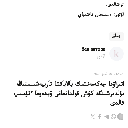
توقتالدى.
اۆتور: ەسىمجان ناقتىباي
ايماق
без автора
اۆتور
12:24, 07 تامىز 2026
اتىراۋدا جەكەمەنشىك بالاباقشا تاربيەشىسىنىڭ
بۇلدىرشىنگە كۇش قولدانعانى ۆيدەوعا ءتۇسىپ
قالدى