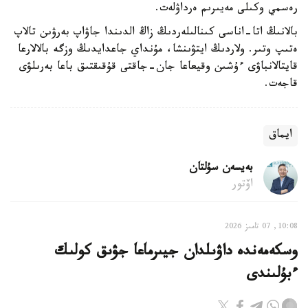
رەسمي وكىلى مەيىرىم ەرداۋلەت.
بالانىڭ اتا-اناسى كىنالىلەردىڭ زاڭ الدىندا جاۋاپ بەرۋىن تالاپ
ەتىپ وتىر. ولاردىڭ ايتۋىنشا، مۇنداي جاعدايدىڭ وزگە بالالارعا
قايتالانباۋى ءۇشىن وقيعاعا جان-جاقتى قۇقىقتىق باعا بەرىلۋى
قاجەت.
ايماق
بەيسەن سۇلتان
اۆتور
10:08, 07 تامىز 2026
وسكەمەندە داۋىلدان جيىرماعا جۋىق كولىك
ءبۇلىندى