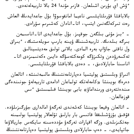
ءۇش اي بۇرىن اشىلعان. قازىر مۇندا 24 بالا تاربيەلەنەدى.
بالاباقشا قۇرىلتايشىسى ناعيما امانقوسوۆا بۇل جاعدايدىڭ العاش
رەت تىركەلگەنىن ايتىپ، اتا-انادان كەشىرىم سۇرادى.
- ءبىز مۇنى بىلگەن جوقپىز. بۇل جاعدايدى اتا-اناسىمەن
بىرگە بىلدىك. تاربيەشىنىڭ ۇيىنە بارىپ سويلەستىك، ءبىراق
ول ناقتى جاۋاپ بەرە المادى. بالانى تولىق مەديتسينالىق
تەكسەرۋدەن وتكىزۋگە كومەكتەسۋگە دايىن ەكەنىمىزدى اتا-
اناسىنا حابارلادىق، - دەدى بالاباقشا قۇرىلتايشىسى.
اتىراۋ وبلىستىق پوليتسيا دەپارتامەنتىنىڭ مالىمەتىنشە، اتالعان
دەرەك بويىنشا «كامەلەتكە تولماعان ادامدى تاربيەلەۋ جونىندەگى
مىندەتتەردى ورىنداماۋ» بابى بويىنشا قىلمىستىق ءىس
قوزعالعان.
- اتالعان وقيعا بويىنشا كەشەندى تەرگەۋ امالدارى جۇرگىزىلۋدە.
قۇقىق بۇزۋشىلىققا قاتىسى بار بارلىق تۇلعالار پوليتسيا بولىمىنە
جەتكىزىلدى. وزگە اقپارات تەرگەۋ مۇددەسىنە سايكەس جاريالاۋعا
جاتپايدى، - دەپ حابارلادى وبلىستىق پوليتسيا دەپارتامەنتىنىڭ