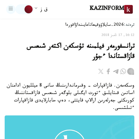
KAZINFORM
ق ز
ترەند:
2026-سايلاۋ
وقيعا
تاعايىنداۋ
اقوردا
16:12, 17 تامىز 2018
ترانسفورمەر فيلمىنە تۇسكەن اكتەر شىعىس
قازاقستاندا ءجۇر
وسكەمەن. قازاقپارات - وقىرماندارىنىڭ سانى 8 ميلليون ادامنان
اساتىن قىتايلىق ءتورت ايگىلى بلوگەر شىعىس قازاقستاننىڭ
كورىكتى جەرلەرىن ارالاپ قايتتى، دەپ حابارلايدى قازاقپارات
ءتىلشىسى.