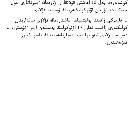
كوشەلەردە جەل 15 اعاشتى قۇلاتقان. ولاردىڭ ءبىرقاتارى جول
جيەگىندە تۇرعان اۆتوكولىكتەردىڭ ۇستىنە قۇلادى.
- قازىرگى ۋاقىتتا پوليتسياعا اعاشتاردىڭ قۇلاۋى سالدارىنان
كولىكتەرى زاقىمدانعان 17 اۆتوكولىك يەسىنەن ارىز ءتۇستى، -
دەپ حابارلادى شقو پوليتسيا دەپارتامەنتىنىڭ باسپا ءسوز
قىزمەتىنەن.
پوليتسياعا ءالى بارلىق زارداپ شەككەن كولىك يەلەرى جۇگىنىپ
ۇلگەرمەگەن بولۋى دا مۇمكىن.