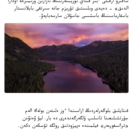
شاقىرۋ ارقىلى ءبىز قىتاي تۋريستەرىنىڭ نازارىن وزىمىزگە اۋدارا
الدىق» - دەيدى وبلىستىق تۋريزم جانە سىرتقى بايلانىستار
باسقارماسىنىڭ باسشىسى جاسۇلان سارسەبايەۆ.
قىتايلىق بلوگەرلەردىڭ اراسىندا ءوز ەلىنەن بولەك الەم
جۇرتشىلىعىنا تانىلىپ ۇلگەرگەندەرى دە بار. ليۋ ۆەنۆەن
«ترانسفورمەر» فيلمىندە ەپيزودتىق رولگە تۇسكەن ەكەن.