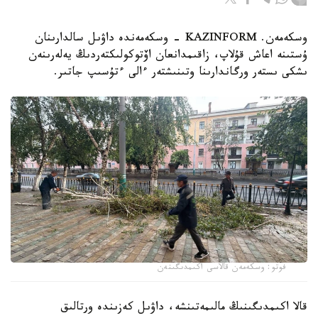
وسكەمەن. KAZINFORM - وسكەمەندە داۋىل سالدارىنان
ۇستىنە اعاش قۇلاپ، زاقىمدانعان اۆتوكولىكتەردىڭ يەلەرىنەن
ىشكى ىستەر ورگاندارىنا وتىنىشتەر ءالى ءتۇسىپ جاتىر.
فوتو: وسكەمەن قالاسى اكىمدىگىنەن
قالا اكىمدىگىنىڭ مالىمەتىنشە، داۋىل كەزىندە ورتالىق