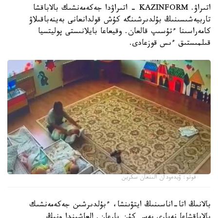
اتىراۋ. KAZINFORM - اتىراۋدا جەكەمەنشىك بالاباقشا
تاربيەشىسىنىڭ بۇلدىرشىنگە كۇش قولدانعانى بەينەباقىلاۋ
كامەراسىنا ءتۇسىپ قالعان. وقيعاعا بايلانىستى پوليتسيا
قىلمىستىق ءىس قوزعادى.
فوتو: ۆيدەودان الىنعان سكرين
بالانىڭ اتا-اناسىنىڭ ايتۋىنشا، ءبۇلدىرشىن جەكەمەنشىك
بالاباقشاعا نەبارى بەس كۇن بارعان. العاشىندا ونىڭ