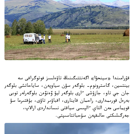
قۇرامىندا «سينحۋا» اگەنتتىگىنىڭ تاۋەلسىز فوتوگرافى سە
بينتسين، گاسترونوم- بلوگەر سۋن سياوپەن، ساياحاتشى بلوگەر
جان جي تاو، جازۋشى ءارى بلوگەر ليۋ ۆەنۆەن بلوگەرلەر توبى
بەرەل قورىمدارى، راحمان قاينارى، اقباۋىر تاۋى، بۇقتىرما سۋ
قويماسى مەن التاي ءالپىسى سياقتى نىسانداردى ارالاپ،
جەرگىلىكتى حالىقپەن سۇحباتتاسىپتى.