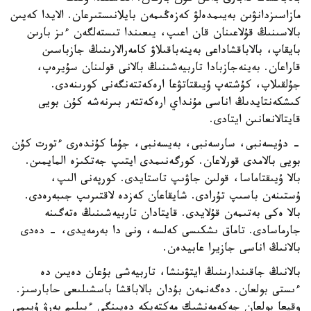
مازاسىزدانۋىن بەيىمدەلۋ كەزەڭىمەن بايلانىستىرعان. الايدا كەيىن
بالاسىنىڭ قۇلاعىنان قان اعىپ، يىعىندا تىستەلگەن ءىز بارىن
بايقاپ، بالاباقشاداعى بەينەباقىلاۋ كامەرالارىنىڭ جازباسىن
قاراعان. بەينەجازبادا تاربيەشىنىڭ بالانى قولىنان سۇيرەپ،
جۇلقىلاپ، كۇشتەپ ۇيىقتاتۋعا ارەكەتتەنگەنى كورىنەدى.
كىشكەنتايدىڭ اناسى مۇنداي ارەكەتتەر بىرنەشە كۇن بويى
قايتالانعانىن ايتادى.
- دۇيسەنبى، سارسەنبى، بەيسەنبى، جۇما كۇندەرى ءتورت كۇن
بويى بالامدى قورلاعان. كورگەنىمدى ايتىپ جەتكىزە المايمىن.
بالا ۇيىقتاماسا، قولىن جاۋىپ تاستايدى. كورپەنى الىپ،
ۇستىنەن باسىپ تۇرادى. شايقاعان كەزدە لاقتىرىپ جىبەرەدى.
بالا ەكى بەتىمەن قۇلايدى. قايتادان تاربيەشىنىڭ ەتەگىنە
جارماسادى. تاماق ىشكىسى كەلسە، ونى دا بەرمەيدى، - دەدى
بالانىڭ اناسى جازيرا عابيدەن.
بالانىڭ جاقىندارىنىڭ ايتۋىنشا، تاربيەشى بۇعان دەيىن دە
ءىستى بولعان. دەگەنمەن بۇدان بالاباقشا باسشىلىعى حابارسىز.
وقيعا بولعان جەكەمەنشىك مەكتەپكە دەيىنگى ءبىلىم بەرۋ ۇيىمى