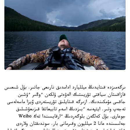
ىرگەمىزدە قىتايدىڭ ميلليارد ادامدىق نارىعى جاتىر. بۇل شىعىس
قازاقستان سياقتى تۋريستىك الەۋەتى ۇلكەن ءوڭىر ءۇشىن
جاقسى مۇمكىندىك. ازىرگە قىتايلىق تۋريستەردى ۆيزا ماسەلەسى
تەجەپ وتىر. ايتپەسە ءبىزدىڭ اسەم تابيعاتقا قىزىعۋشىلىق
جوعارى. بۇل كەلگەن بلوگەردىڭ ءارقايسىندا تەك Weibo
جەلىسىندە عانا 2 ميلليون وقىرمانى بار. سوندىقتان ولاردى