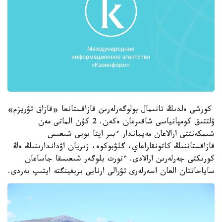
كورشى ەلدىڭ تانىمال بولوگەرلەرىن قازاقستانعا «قازاق تۋريزم»
ۇلتتىق كومپانياسى شاقىرعان ەكەن. 2 كۇن الماتى مەن
شىمكەنتتى ارالاعان مەيماندار ءبىر اپتا بويى شىعىس
قازاقستاننىڭ كاتونقاراعاي، گلۋبوكوە، زىريان اۋداندارىنىڭ ەڭ
كورىكتى جەرلەرىن ارالادى. ءتورت بلوگەر شىعىسقا جاساعان
ساياحاتتان العان اسەرلەرى تۋرالى ارنايى بريفينگتە ايتىپ بەردى.