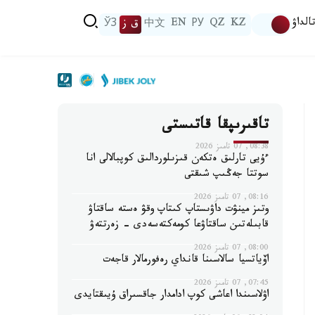
الداۋ
KZ
QZ
РУ
EN
中文
ق ز
ЎЗ
تاقىرىپقا قاتىستى
08:38, 07 تامىز 2026
ءۇيى تارلىق ەتكەن قىزىلوردالىق كوپبالالى انا
سوتتا جەڭىپ شىقتى
08:16, 07 تامىز 2026
وتىز مينۋت داۋىستاپ كىتاپ وقۋ ەستە ساقتاۋ
قابىلەتىن ساقتاۋعا كومەكتەسەدى - زەرتتەۋ
08:00, 07 تامىز 2026
اۆياتسيا سالاسىنا قانداي رەفورمالار قاجەت
07:45, 07 تامىز 2026
اۋلاسىندا اعاشى كوپ ادامدار جاقسىراق ۇيىقتايدى