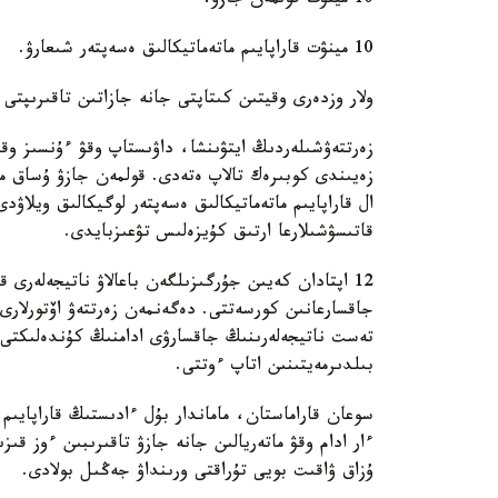
10 مينۋت قولمەن جازۋ؛
10 مينۋت قاراپايىم ماتەماتيكالىق ەسەپتەر شىعارۋ.
ولار وزدەرى وقيتىن كىتاپتى جانە جازاتىن تاقىرىپتى
زەرتتەۋشىلەردىڭ ايتۋىنشا، داۋىستاپ وقۋ ءۇنسىز وق
زەيىندى كوبىرەك تالاپ ەتەدى. قولمەن جازۋ ۇساق مو
ال قاراپايىم ماتەماتيكالىق ەسەپتەر لوگيكالىق ويلاۋد
قاتىسۋشىلارعا ارتىق كۇيزەلىس تۋعىزبايدى.
12 اپتادان كەيىن جۇرگىزىلگەن باعالاۋ ناتيجەلەر
جاقسارعانىن كورسەتتى. دەگەنمەن زەرتتەۋ اۆتورلارى 
تەست ناتيجەلەرىنىڭ جاقسارۋى ادامنىڭ كۇندەلىكتى 
بىلدىرمەيتىنىن اتاپ ءوتتى.
سوعان قاراماستان، ماماندار بۇل ءادىستىڭ قاراپايىم
ءار ادام وقۋ ماتەريالىن جانە جازۋ تاقىرىبىن ءوز قى
ۇزاق ۋاقىت بويى تۇراقتى ورىنداۋ جەڭىل بولادى.