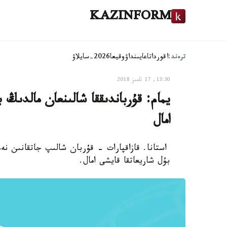
KAZINFORM
ترەند:
اقوردا
تاعايىنداۋ
وقيعا
2026-سايلاۋ
13:30, 17 تامىز 2018
يمام: قۇرباندىققا شالىنعان مالدىڭ
امال
استانا. قازاقپارات - قۇربان شالىپ جاتقانىن ن
بۇل شاريعاتقا قايشى امال.