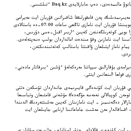
دەدى، دەپ حابارلايدى Baq.kz ءتىلشىسى.
مەيىرىمدىلىك پەن قامقورلىققا شاقىراتىن قۇربان ايت مەيرامى
بيىل 21 -تامىزعا ءدوپ كەلىپ وتىر. استانا قالاسى بويىنشا قۇربان ايت نامازى تاڭعى ساعات 07:00-دە باستالادى
ا بويى كوتەرىلگەننەن كەيىن ءاربىر اقىل-ەسى دۇرىس،
سىنا ايت نامازىن وقۋ مىندەت امالداردان بولىپ ەسەپتەلەدى.
 دەگەن يمام ناماز ايتىلعان ۋاقىتتا باستالىپ كەتەتىندىكتەن،
ىردى.
رامدى بۇقارالىق سيپاتتا مەرەكەلەۋ ءۇشىن ءبىرقاتار مادەني،
ى قولعا الىنعانىن ايتتى.
ي قۇربان ايت كۇندەگى قايىرىمدى جانداردان تۇسكەن ەتتى
تومەن كوپبالالى نەمەسە مۇگەدەك مۇشەنى قامتىعان وتباسىعا
ارالار دەگەنىمىز - ايت نامازىنان كەيىن مەشىتتەردىڭ الدىندا
 اقساقالدار مەن مەشىت جاماعاتىنا ارنايى جايىلعان ايت
، ايت كۇندەرى قالاداعى «نۇر استانا»، «ازىرەت سۇلتان»