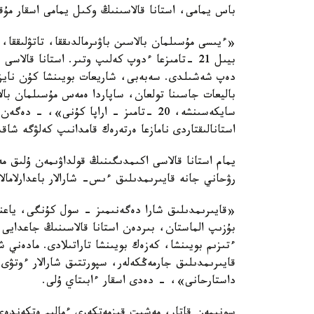
باس يمامى، استانا قالاسىنىڭ وكىل يمامى اسقار مۇقانوۆ مالىم
«ءيىسى مۇسىلمان بالاسىن باۋىرمالدىققا، تاتۋلىققا، 
دەپ شەشىلدى. سەبەبى، شاريعات بويىنشا كۇن نايز
باليعات جاسىنا تولعان، ساپاردا ەمەس مۇسىلمان بالا
سايكەسىنشە، 20 -تامىز - اراپا كۇنى»، -
استانالىقتاردى نامازعا ەرتەرەك قامدانىپ كەلۋگە شاق
يمام استانا قالاسى اكىمدىگىنىڭ قولداۋىمەن ۇلىق مەي
رۋحاني جانە قايىرىمدىلىق ءىس- شارالار باعدارلامالار
«قايىرىمدىلىق شارا دەگەنىمىز - سول كۇنگى، ياعن
بۇزىپ الماستان، بىردەن استانا قالاسىنىڭ جاعدايى 
ءتىزىم بويىنشا، كەزەك بويىنشا تاراتىلادى. مادەني ش
قايىرىمدىلىق جارمەڭكەلەر، سپورتتىق شارالار ءوتۋى،
داستارحانى»، - دەدى اسقار ءابىتاي ۇلى.
سونىمەن قاتار، مەشىت قىزمەتكەرى ءمالىم ەتكەندەي