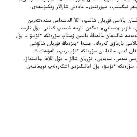
لەر تىگىلىپ، سپورتتىق- مادەني شارالار وتكىزىلەدى.
ن بالاسى قۇربان شالىپ، اللا الدىنداعى مىندەتتەرىن
ي، قازىر «سەلفي» دەگەن نارسە شىعىپ كەتتى. بۇل نارسە
نەمەسە شالىنعان مالدىڭ باسىن ۇستاپ سۋرەتكە ءتۇسۋ - بۇل
بالاسى بارماۋى كەرەك. جىلدا ءبىزدىڭ قۇربان شالۋشى
قان اعىپ جاتقانىن سۋرەتكە ءتۇسىرىپ، الەۋمەتتىك
ىس ەمەس. سەبەبى، قۇربان شالۋ - بۇل اللاعا جاقىنداۋ.
، سۋرەتكە ءتۇسۋ، بۇل امالىڭىزدى اشكەرەلەپ قويعانمەن