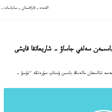
الەمدە
قازاقستان
ساياسات
ت
 باسىمەن سەلفي جاساۋ - شاريعاتقا قايشى
ەمەسە شالىنعان مالدىڭ باسىن ۇستاپ سۋرەتكە ءتۇسۋ -