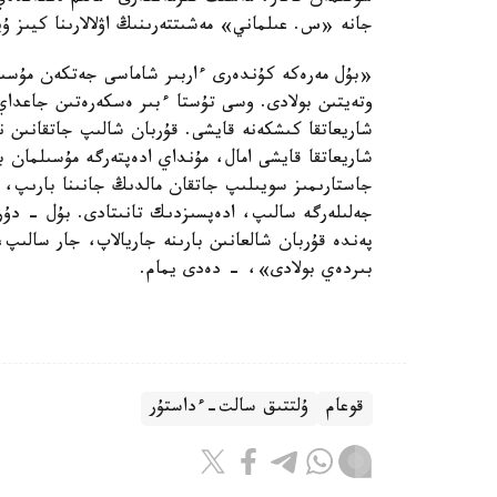
جانە «س. عىلماني» مەشىتتەرىنىڭ اۋلالارىنا كيىز ۇي
«بۇل مەرەكە كۇندەرى ءاربىر شاماسى جەتكەن مۇسىلما
وتەيتىن بولادى. وسى تۇستا ءبىر ەسكەرەتىن جاعدا
شاريعاتقا كىشكەنە قايشى. قۇربان شالىپ جاتقانىن 
شاريعاتقا قايشى امال، مۇنداي ادەپتەرگە مۇسىلمان 
جاستارىمىز سويىلىپ جاتقان مالدىڭ جانىنا بارىپ، 
جەلىلەرگە سالىپ، ادەپسىزدىك تانىتادى. بۇل - دۇر
پەندە قۇربان شالعانىن بارىنە جاريالاپ، جار سالىپ
بىردەي بولادى»، - دەدى يمام.
قوعام
ۇلتتىق سالت-ءداستۇر