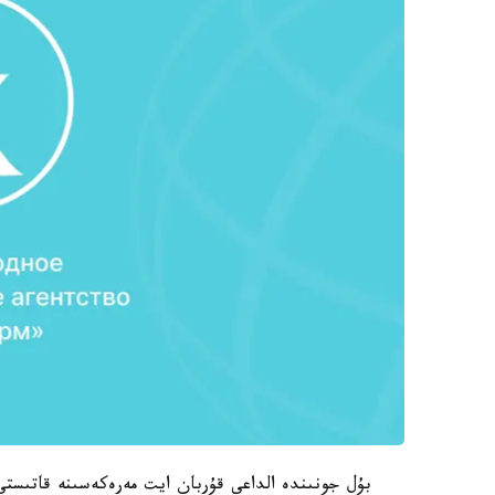
بۇل جونىندە الداعى قۇربان ايت مەرەكەسىنە قاتىستى