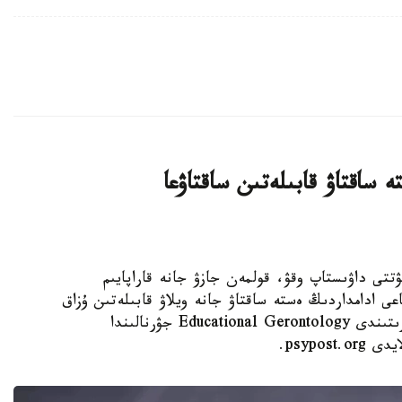
 ساقتاۋ قابىلەتىن ساقتاۋعا
 KAZINFORM - كۇنىنە نەبارى 30 مينۋتتى داۋىستاپ وقۋ، قولمەن جازۋ جانە قاراپايىم
عى ادامداردىڭ ەستە ساقتاۋ جانە ويلاۋ قابىلەتىن ۇزاق
ۋاقىت ساقتاۋعا كومەكتەسۋى مۇمكىن. مۇنداي قورىتىندى Educational Gerontology جۋرنالىندا
psypo.