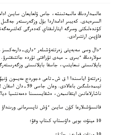
عالىمداردىڭ مالىمەتىنشە، جاس ۇلعايعان سايىن ادا
السىرەيدى. كەيبىر ادامداردا بۇل وزگەرىستەر جەڭىل
كۇندەلىكتى ومىرگە ايتارلىقتاي كەدەرگى كەلتىرمەگەن
قاۋپىن ارتتىرادى.
ءدال وسى سەبەپتى زەرتتەۋشىلەر ءدارى-دارمەكسىز 
سولاردىڭ ءبىرى - ميدى تۇراقتى تۇردە جاتتىقتىرۋ. 
بايلانىستى نىعايتىپ، جاسقا بايلانىستى وزگەرىستەر
ناشارلاعانىن ايتقانىمەن، ەشقايسىسىنا دەمەنتسيا ديا
قاتىسۋشىلارعا كۇن سايىن ءۇش تاپسىرمانى ورىنداۋ 
10 مينۋت بويى داۋىستاپ كىتاپ وقۋ؛