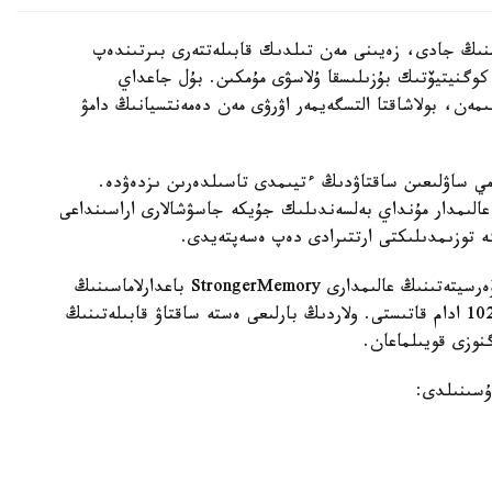
منىڭ جادى، زەيىنى مەن تىلدىك قابىلەتتەرى بىرتىندەپ
 كوگنيتيۆتىك بۇزىلىسقا ۇلاسۋى مۇمكىن. بۇل جاعداي
ىمەن، بولاشاقتا التسگەيمەر اۋرۋى مەن دەمەنتسيانىڭ دامۋ
مي ساۋلىعىن ساقتاۋدىڭ ءتيىمدى تاسىلدەرىن ىزدەۋدە.
عالىمدار مۇنداي بەلسەندىلىك جۇيكە جاسۋشالارى اراسىنداعى
گە توزىمدىلىكتى ارتتىرادى دەپ ەسەپتەيدى.
زەرتتەۋ اياسىندا ا ق ش-تاعى دجوردج مەيسون ۋنيۆەرسيتەتىنىڭ عالىمدارى StrongerMemory باعدارلاماسىنىڭ
تيىمدىلىگىن باعالادى. وعان جاسى 59-دان اسقان 102 ادام قاتىستى. ولاردىڭ بارلىعى ەستە ساقتاۋ قابىلەتىنىڭ
گنوزى قويىلماعان.
ۇسىنىلدى: