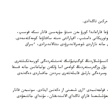
 ەركىن تاڭدادى.
ۋعا قاراعاندا كورۋ مەن ەستۋ جۇيەسىن قاتار ىسكە قوسىپ،
توريكانى دامىتىپ، اقپاراتتى ەستە ساقتاۋعا كومەكتەسەدى.
ى جانە نازاردى شوعىرلاندىرۋدى ىنتالاندىرادى، ءبىراق
ى قاتىسۋشىلاردىڭ كوگنيتيۆتىك تەستىلەردەگى كورسەتكىشتەرى
بۇل وزگەرىستەردىڭ كولەمى اسا ۇلكەن بولماعانىن جانە قىسقا
ومىردەگى بارلىق قابىلەتتەرى بىردەن جاقساردى دەگەندى
، قولجەتىمدى ءارى شىعىنى از ەكەنىن ايتادى. سونىمەن قاتار
زىعۋشىلىعىنا قاراي تاڭداي الاتىندىقتان، مۇنداي جاتتىعۋدى