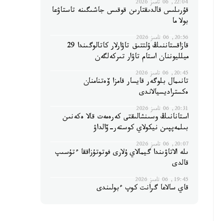
22:04, 06 تامىز 2026
قۇرىلىس قالدىقتارىن قوقىس جاشىگىنە تاستاۋعا
بولا ما
20:56, 06 تامىز 2026
قازاقستاننىڭ ۇلتتىق تاۋارلار كاتالوگىندا 29
ميلليوننان استام تاۋار تىركەلگەن
20:45, 06 تامىز 2026
تانىمال بلوگەر قايسار قامزا ۆەتنامنان
ەكستراديسيالاندى
20:31, 06 تامىز 2026
استانانىڭ وسىنشالىقتى كەرەمەت قالا ەكەنىن
بىلمەپپىن نيكولاي كوستەر-ۆالداۋ
20:07, 06 تامىز 2026
ىلە الاتاۋىندا گيمالاي ۇلارى فوتوتۇزاققا ءتۇسىپ
قالدى
19:45, 06 تامىز 2026
قاي سالاعا گرانت كوپ ءبولىندى