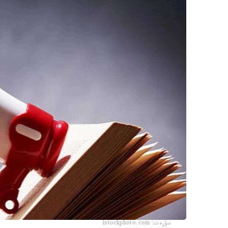
سۋرەت: istockphoto.com