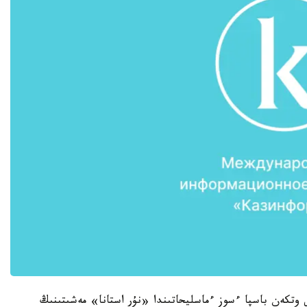
 وتكەن باسپا ءسوز ءماسليحاتىندا «نۇر استانا» مەشىتىنىڭ