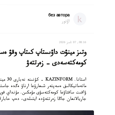
без автора
اۆتور
08:16, 07 تامىز 2026
وتىز مينۋت داۋىستاپ كىتاپ وقۋ ەستە
كومەكتەسەدى - زەرتتەۋ
استانا.
ماتەماتيكالىق ەسەپتەر شىعارۋعا ارناۋ ەگدە جاستا
جاريالانعان جاڭا زەرتتەۋدە ايتىلدى، دەپ حابارلايدى st.org